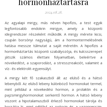
hormonháztartásra
2024.08.28.
Az agyalapi mirigy, más néven hipofízis, a test egyik
legfontosabb endokrin mirigye, amely a központi
idegrendszer részeként működik. A mirigy mérete kicsi,
csupán borsónyi nagyságú, ám a hormontermelésének
hatása messze túlmutat a saját méretén. A hipofízis a
hormonháztartás központi szabályozója, és kulcsszerepet
játszik számos élettani folyamatban, beleértve a
növekedést, a szaporodást, a stresszreakciót, valamint a
víz- és elektrolit-egyensúlyt.
A mirigy két fő szakaszból áll: az elülső és a hátsó
lebenyből. Az elülső lebeny különböző hormonokat termel,
mint például a növekedési hormon, a prolaktin és a
pajzsmirigyhormonokat serkentő hormon. A hátsó lebeny
viszont a hipotalamuszból érkező hormonokat tárolja és
bocsátja ki, mint például az oxitocin és a vazopresszin.