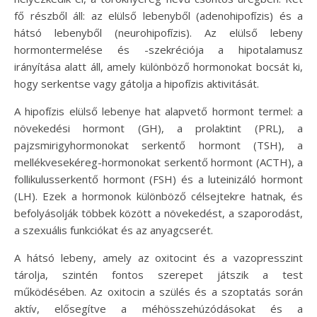
fő részből áll: az elülső lebenyből (adenohipofízis) és a
hátsó lebenyből (neurohipofízis). Az elülső lebeny
hormontermelése és -szekréciója a hipotalamusz
irányítása alatt áll, amely különböző hormonokat bocsát ki,
hogy serkentse vagy gátolja a hipofízis aktivitását.
A hipofízis elülső lebenye hat alapvető hormont termel: a
növekedési hormont (GH), a prolaktint (PRL), a
pajzsmirigyhormonokat serkentő hormont (TSH), a
mellékvesekéreg-hormonokat serkentő hormont (ACTH), a
follikulusserkentő hormont (FSH) és a luteinizáló hormont
(LH). Ezek a hormonok különböző célsejtekre hatnak, és
befolyásolják többek között a növekedést, a szaporodást,
a szexuális funkciókat és az anyagcserét.
A hátsó lebeny, amely az oxitocint és a vazopresszint
tárolja, szintén fontos szerepet játszik a test
működésében. Az oxitocin a szülés és a szoptatás során
aktív, elősegítve a méhösszehúzódásokat és a