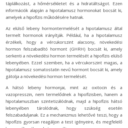
táplálkozást, a hőmérsékletet és a hidratáltságot. Ezen
információk alapján a hipotalamusz hormonokat bocsát ki,
amelyek a hipofízis működésére hatnak.
Az elülső lebeny hormontermelését a hipotalamusz által
termelt hormonok irányítják. Például, ha a hipotalamusz
érzékeli, hogy a vércukorszint alacsony, növekedési
hormon felszabadító hormont (GHRH) bocsát ki, amely
serkenti a növekedési hormon termelését a hipofízis elülső
lebenyében. Ezzel szemben, ha a vércukorszint magas, a
hipotalamusz somatostatin nevű hormont bocsát ki, amely
gátolja a növekedési hormon termelését.
A hátsó lebeny hormonjai, mint az oxitocin és a
vazopresszin, nem termelődnek a hipofízisben, hanem a
hipotalamuszban szintetizálódnak, majd a hipofízis hátsó
lebenyében tárolódnak, hogy szükség esetén
felszabaduljanak. Ez a mechanizmus lehetővé teszi, hogy a
hipofízis gyorsan reagáljon a test igényeire, és megfelelő