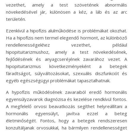
vezethet, amely a test szövetének abnormális
növekedésével jár, különösen a kéz, a láb és az arc
területén.
Ezenkívül a hipofízis alulműködése is problémákat okozhat.
Ha a hipofízis nem termel elegendő hormont, az különböző
rendellenességekhez vezethet, például
hipopituitarizmushoz, amely a test növekedésének,
fejlődésének és anyagcseréjének zavarához vezet. A
hipopituitarizmus következményeként a betegek
fáradtságot, súlyváltozásokat, szexuális diszfunkciót és
egyéb egészségügyi problémákat tapasztalhatnak.
A hypofízis működésének zavaraiból eredő hormonális
egyensúlyzavarok diagnózisa és kezelése rendkívül fontos.
A megfelelő orvosi beavatkozás segíthet helyreállítani a
hormonális egyensúlyt, javítva ezzel a beteg
életminőségét. Fontos, hogy a betegek rendszeresen
konzultáljanak orvosukkal, ha bármilyen rendellenességet