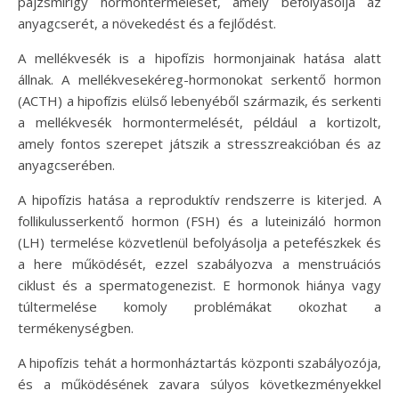
pajzsmirigy hormontermelését, amely befolyásolja az
anyagcserét, a növekedést és a fejlődést.
A mellékvesék is a hipofízis hormonjainak hatása alatt
állnak. A mellékvesekéreg-hormonokat serkentő hormon
(ACTH) a hipofízis elülső lebenyéből származik, és serkenti
a mellékvesék hormontermelését, például a kortizolt,
amely fontos szerepet játszik a stresszreakcióban és az
anyagcserében.
A hipofízis hatása a reproduktív rendszerre is kiterjed. A
follikulusserkentő hormon (FSH) és a luteinizáló hormon
(LH) termelése közvetlenül befolyásolja a petefészkek és
a here működését, ezzel szabályozva a menstruációs
ciklust és a spermatogenezist. E hormonok hiánya vagy
túltermelése komoly problémákat okozhat a
termékenységben.
A hipofízis tehát a hormonháztartás központi szabályozója,
és a működésének zavara súlyos következményekkel