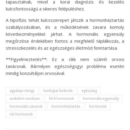
tapasztalnak, mivel a korai diagnózis és kezelés
kulcsfontosságú a sikeres felépüléshez.
A hipofízis tehát kulcsszerepet játszik a hormonháztartás
szabályozásában, és a működésének zavara komoly
következményekkel járhat. A hormonális egyensúly
megőrzése érdekében fontos a megfelelő táplálkozás, a
stresszkezelés és az egészséges életmód fenntartása.
**Figyelmeztetés**: Ez a cikk nem számít orvosi
tanácsnak. Bármilyen egészségügyi probléma esetén
mindig konzultáljon orvosával.
agyalapi mirigy
biológiai funkciók
egészség
endokrin rendszer
férfi hormonok
hormonális egyensúly
hormonális zavarok
hormonháztartás
hormonok
női hormonok