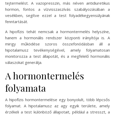
tejtermelést. A vazopresszin, más néven antidiuretikus
hormon, fontos a vízvisszaszívás szabályozásában a
vesékben, segítve ezzel a test folyadékegyensúlyának
fenntartását.
A hipofízis tehát nemcsak a hormontermelés helyszíne,
hanem a hormonális rendszer központi irányítója is. A
mirigy működése szoros összefonódásban áll a
hipotalamusz tevékenységével, amely folyamatosan
monitorozza a test állapotát, és a megfelelő hormonális
válaszokat generálja.
A hormontermelés
folyamata
A hipofízis hormontermelése egy bonyolult, több lépcsős
folyamat. A hipotalamusz az agy egyik területe, amely
érzékeli a test különböző állapotait, például a stresszt, a