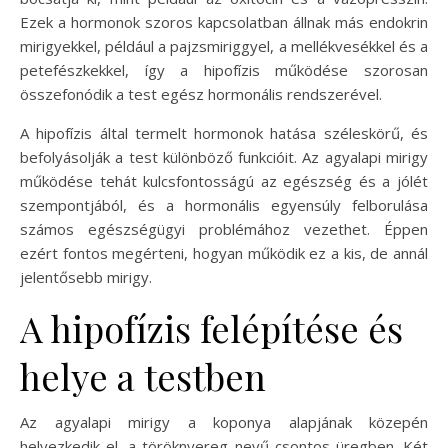
Ezek a hormonok szoros kapcsolatban állnak más endokrin
mirigyekkel, például a pajzsmiriggyel, a mellékvesékkel és a
petefészkekkel, így a hipofízis működése szorosan
összefonódik a test egész hormonális rendszerével.
A hipofízis által termelt hormonok hatása széleskörű, és
befolyásolják a test különböző funkcióit. Az agyalapi mirigy
működése tehát kulcsfontosságú az egészség és a jólét
szempontjából, és a hormonális egyensúly felborulása
számos egészségügyi problémához vezethet. Éppen
ezért fontos megérteni, hogyan működik ez a kis, de annál
jelentősebb mirigy.
A hipofízis felépítése és
helye a testben
Az agyalapi mirigy a koponya alapjának közepén
helyezkedik el, a töröknyereg nevű csontos üregben. Két