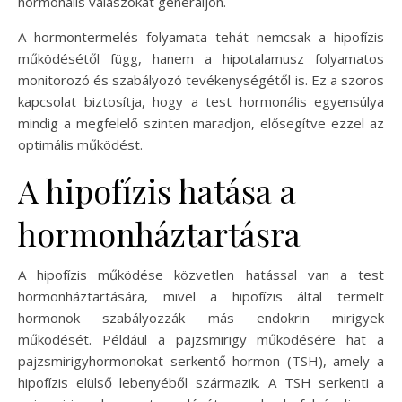
hormonális válaszokat generáljon.
A hormontermelés folyamata tehát nemcsak a hipofízis
működésétől függ, hanem a hipotalamusz folyamatos
monitorozó és szabályozó tevékenységétől is. Ez a szoros
kapcsolat biztosítja, hogy a test hormonális egyensúlya
mindig a megfelelő szinten maradjon, elősegítve ezzel az
optimális működést.
A hipofízis hatása a
hormonháztartásra
A hipofízis működése közvetlen hatással van a test
hormonháztartására, mivel a hipofízis által termelt
hormonok szabályozzák más endokrin mirigyek
működését. Például a pajzsmirigy működésére hat a
pajzsmirigyhormonokat serkentő hormon (TSH), amely a
hipofízis elülső lebenyéből származik. A TSH serkenti a