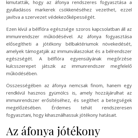
kimutatták, hogy az áfonya rendszeres fogyasztása a
gyulladásos markerek csökkenéséhez vezethet, ezzel
javítva a szervezet védekezőképességét.
Ezen kívül a bélflóra egészsége szoros kapcsolatban áll az
immunrendszer működésével. Az áfonya fogyasztása
elősegítheti a jótékony bélbaktériumok növekedését,
amelyek támogatják az immunválaszokat és a bélrendszer
egészségét. A bélflóra egyensúlyának megőrzése
kulcsszerepet játszik az immunrendszer megfelelő
működésében.
Összességében az áfonya nemcsak finom, hanem egy
rendkívül hasznos gyümölcs is, amely hozzájárulhat az
immunrendszer erősítéséhez, és segíthet a betegségek
megelőzésében. Érdemes tehát rendszeresen
fogyasztani, hogy kihasználhassuk jótékony hatásait.
Az áfonya jótékony