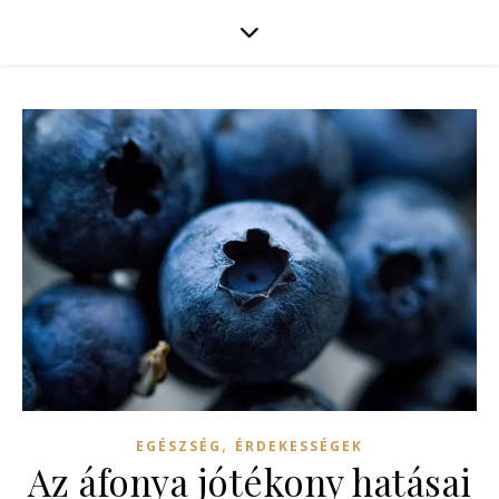
,
EGÉSZSÉG
ÉRDEKESSÉGEK
Az áfonya jótékony hatásai