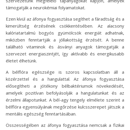
szervezetünk megfelelő tápanyagokat kapjon, amelyek
támogatják a neurokémiai folyamatokat.
Ezen kívül az áfonya fogyasztása segíthet a fáradtság és a
kimerültség érzésének csökkentésében. Az alacsony
kalóriatartalmú bogyós gyümölcsök energiát adhatnak,
miközben fenntartják a jóllakottság érzését. A benne
található vitaminok és ásványi anyagok támogatják a
szervezet energiaszintjét, így aktívabb és energikusabb
életet élhetünk.
A bélflóra egészsége is szoros kapcsolatban áll a
közérzettel és a hangulattal. Az áfonya fogyasztása
elősegítheti a jótékony bélbaktériumok növekedését,
amelyek pozitívan befolyásolják a hangulatunkat és az
érzelmi állapotunkat. A bél-agy tengely elmélete szerint a
bélflóra egyensúlyának megőrzése kulcsszerepet játszik a
mentális egészség fenntartásában.
Összességében az áfonya fogyasztása nemcsak a fizikai