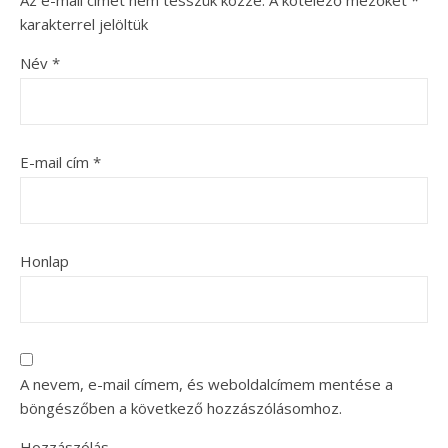
Az e-mail címet nem tesszük közzé.
A kötelező mezőket
*
karakterrel jelöltük
Név
*
E-mail cím
*
Honlap
A nevem, e-mail címem, és weboldalcímem mentése a
böngészőben a következő hozzászólásomhoz.
Hozzászólás