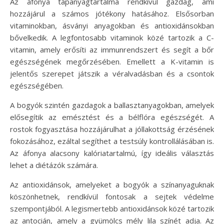
Az áfonya tápanyagtartalma rendkívül gazdag, ami
hozzájárul a számos jótékony hatásához. Elsősorban
vitaminokban, ásványi anyagokban és antioxidánsokban
bővelkedik. A legfontosabb vitaminok közé tartozik a C-
vitamin, amely erősíti az immunrendszert és segít a bőr
egészségének megőrzésében. Emellett a K-vitamin is
jelentős szerepet játszik a véralvadásban és a csontok
egészségében.
A bogyók szintén gazdagok a ballasztanyagokban, amelyek
elősegítik az emésztést és a bélflóra egészségét. A
rostok fogyasztása hozzájárulhat a jóllakottság érzésének
fokozásához, ezáltal segíthet a testsúly kontrollálásában is.
Az áfonya alacsony kalóriatartalmú, így ideális választás
lehet a diétázók számára.
Az antioxidánsok, amelyeket a bogyók a színanyaguknak
köszönhetnek, rendkívül fontosak a sejtek védelme
szempontjából. A legismertebb antioxidánsok közé tartozik
az antocián, amely a gyümölcs mély lila színét adja. Az