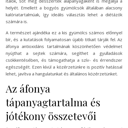
italok, sőt még desszertek alapanyagaként is megállja a
helyét. Emellett a bogyós gyümölcsök általában alacsony
kalóriatartalmúak, így ideális választás lehet a diétázók
számára is.
A természet ajándéka ez a kis gyümölcs számos előnnyel
bír, és a kutatások folyamatosan újabb titkait tárják fel. Az
áfonya antioxidáns tartalmának köszönhetően védelmet
nyújthat a sejtek számára, segíthet a gyulladások
csökkentésében, és támogathatja a szív- és érrendszer
egészségét. Ezen kívül a közérzetünkre is pozitív hatással
lehet, javítva a hangulatunkat és általános közérzetünket.
Az áfonya
tápanyagtartalma és
jótékony összetevői