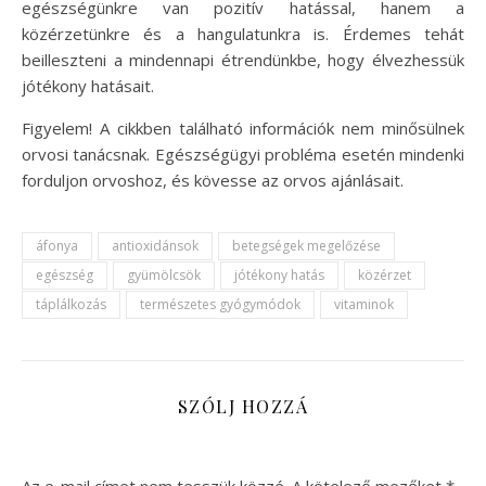
egészségünkre van pozitív hatással, hanem a
közérzetünkre és a hangulatunkra is. Érdemes tehát
beilleszteni a mindennapi étrendünkbe, hogy élvezhessük
jótékony hatásait.
Figyelem! A cikkben található információk nem minősülnek
orvosi tanácsnak. Egészségügyi probléma esetén mindenki
forduljon orvoshoz, és kövesse az orvos ajánlásait.
áfonya
antioxidánsok
betegségek megelőzése
egészség
gyümölcsök
jótékony hatás
közérzet
táplálkozás
természetes gyógymódok
vitaminok
SZÓLJ HOZZÁ