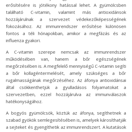
erősítésére is jótékony hatással lehet. A gyümölcsben
található C-vitamin, valamint más antioxidánsok
hozzájárulnak a szervezet védekezőképességének
fokozásához. Az immunrendszer erősítése különösen
fontos a téli hónapokban, amikor a megfázás és az
influenza gyakori.
A C-vitamin szerepe nemcsak az immunrendszer
működésében van, hanem a bőr egészségének
megőrzésében is. A megfelelő mennyiségű C-vitamin segíti
a bőr kollagéntermelését, amely szükséges a bőr
rugalmasságának megőrzéséhez. Az áfonya antioxidánsai
által csökkenthetjük a gyulladásos folyamatokat a
szervezetben, ezzel hozzájárulva az immunválaszok
hatékonyságához.
A bogyós gyümölcsök, köztük az áfonya, segíthetnek a
szabad gyökök semlegesítésében is, amelyek károsíthatják
a sejteket és gyengíthetik az immunrendszert. A kutatások