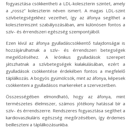
fogyasztása csökkentheti a LDL-koleszterin szintet, amely
a „rossz” koleszterin néven ismert. A magas LDL-szint
szívbetegségekhez vezethet, így az áfonya segíthet a
koleszterinszint szabályozásában, ami különösen fontos a
szív- és érrendszeri egészség szempontjából.
Ezen kívül az áfonya gyulladáscsökkentő tulajdonságai is
hozzájárulhatnak a szív- és érrendszeri betegségek
megelőzéséhez. A krónikus gyulladások szerepet
játszhatnak a szívbetegségek kialakulásában, ezért a
gyulladások csökkentése érdekében fontos a megfelelő
táplálkozás. A bogyós gyümölcsök, mint az áfonya, képesek
csökkenteni a gyulladásos markereket a szervezetben.
Összességében elmondható, hogy az áfonya, mint
természetes élelmiszer, számos jótékony hatással bír a
szív- és érrendszerre. Rendszeres fogyasztása segíthet a
kardiovaszkuláris egészség megőrzésében, így érdemes
beilleszteni a táplálkozásunkba.