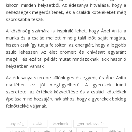
kihozni minden helyzetből. Az édesanya hitvallása, hogy a
nehézségek megerősítenek, és a családi kötelékeket még
szorosabbá teszik.
A közönség számára is inspiráló lehet, hogy Ábel Anita a
munka és a család mellett mindig talál időt saját magára,
hiszen csak így tudja feltölteni az energiáit, hogy a legjobb
szülő lehessen. Az élet örömeit és kihívásait egyaránt
megéli, és ezáltal példát mutat mindazoknak, akik hasonló
helyzetben vannak.
Az édesanya szerepe különleges és egyedi, és Ábel Anita
esetében ez jól megfigyelhető. A gyerekek iránti
szeretete, az értékek közvetítése és a családi kötelékek
ápolása mind hozzájárulnak ahhoz, hogy a gyerekek boldog
felnőttekké váljanak.
anyaság
család
érzelmek
gyermeknevelés
kihívások
napi rutin
örömök
szerepek
szülőség