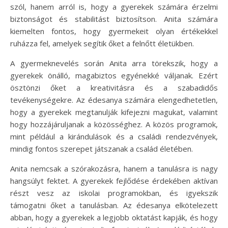
szól, hanem arról is, hogy a gyerekek számára érzelmi
biztonságot és stabilitást biztosítson. Anita számára
kiemelten fontos, hogy gyermekeit olyan értékekkel
ruházza fel, amelyek segítik őket a felnőtt életükben.
A gyermeknevelés során Anita arra törekszik, hogy a
gyerekek önálló, magabiztos egyénekké váljanak. Ezért
ösztönzi őket a kreativitásra és a szabadidős
tevékenységekre. Az édesanya számára elengedhetetlen,
hogy a gyerekek megtanulják kifejezni magukat, valamint
hogy hozzájáruljanak a közösséghez. A közös programok,
mint például a kirándulások és a családi rendezvények,
mindig fontos szerepet játszanak a család életében.
Anita nemcsak a szórakozásra, hanem a tanulásra is nagy
hangsúlyt fektet. A gyerekek fejlődése érdekében aktívan
részt vesz az iskolai programokban, és igyekszik
támogatni őket a tanulásban. Az édesanya elkötelezett
abban, hogy a gyerekek a legjobb oktatást kapják, és hogy