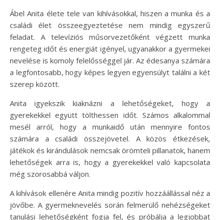
Ábel Anita élete tele van kihívásokkal, hiszen a munka és a
családi élet összeegyeztetése nem mindig egyszerű
feladat. A televíziós műsorvezetőként végzett munka
rengeteg időt és energiát igényel, ugyanakkor a gyermekei
nevelése is komoly felelősséggel jár. Az édesanya számára
a legfontosabb, hogy képes legyen egyensúlyt találni a két
szerep között.
Anita igyekszik kiaknázni a lehetőségeket, hogy a
gyerekekkel együtt tölthessen időt. Számos alkalommal
mesél arról, hogy a munkaidő után mennyire fontos
számára a családi összejövetel. A közös étkezések,
játékok és kirándulások nemcsak örömteli pillanatok, hanem
lehetőségek arra is, hogy a gyerekekkel való kapcsolata
még szorosabbá váljon.
A kihívások ellenére Anita mindig pozitív hozzáállással néz a
jövőbe. A gyermeknevelés során felmerülő nehézségeket
tanulási lehetőségként fogja fel, és próbálja a legjobbat