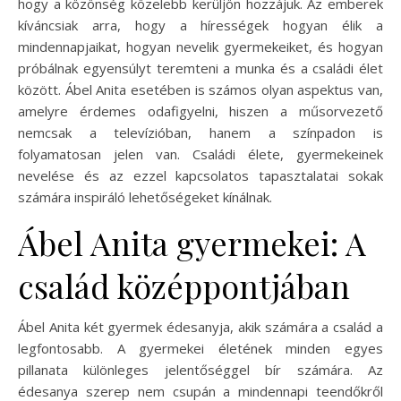
hogy a közönség közelebb kerüljön hozzájuk. Az emberek
kíváncsiak arra, hogy a hírességek hogyan élik a
mindennapjaikat, hogyan nevelik gyermekeiket, és hogyan
próbálnak egyensúlyt teremteni a munka és a családi élet
között. Ábel Anita esetében is számos olyan aspektus van,
amelyre érdemes odafigyelni, hiszen a műsorvezető
nemcsak a televízióban, hanem a színpadon is
folyamatosan jelen van. Családi élete, gyermekeinek
nevelése és az ezzel kapcsolatos tapasztalatai sokak
számára inspiráló lehetőségeket kínálnak.
Ábel Anita gyermekei: A
család középpontjában
Ábel Anita két gyermek édesanyja, akik számára a család a
legfontosabb. A gyermekei életének minden egyes
pillanata különleges jelentőséggel bír számára. Az
édesanya szerep nem csupán a mindennapi teendőkről