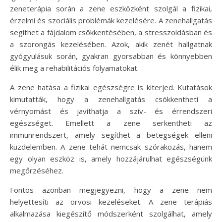
zeneterápia során a zene eszközként szolgál a fizikai,
érzelmi és szociális problémák kezelésére. A zenehallgatás
segíthet a fájdalom csökkentésében, a stresszoldásban és
a szorongás kezelésében. Azok, akik zenét hallgatnak
gyógyulásuk során, gyakran gyorsabban és könnyebben
élik meg a rehabilitációs folyamatokat.
A zene hatása a fizikai egészségre is kiterjed. Kutatások
kimutatták, hogy a zenehallgatás csökkentheti a
vérnyomást és javíthatja a szív- és érrendszeri
egészséget. Emellett a zene serkentheti az
immunrendszert, amely segíthet a betegségek elleni
küzdelemben. A zene tehát nemcsak szórakozás, hanem
egy olyan eszköz is, amely hozzájárulhat egészségünk
megőrzéséhez.
Fontos azonban megjegyezni, hogy a zene nem
helyettesíti az orvosi kezeléseket. A zene terápiás
alkalmazása kiegészítő módszerként szolgálhat, amely