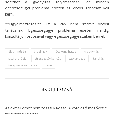
segíthet a gyógyulás folyamatában, de minden
egészségügyi probléma esetén az orvos tanácsát kell
kérni.
**Figyelmeztetés:** Ez a cikk nem számít orvosi
tanácsnak. Egészségügyi probléma esetén mindig
konzultáljon orvosával vagy egészségügyi szakemberrel.
életminőség
érzelmek
jótékony hatás
kreativitás
pszichológia
stresszcsökkentés
szórakozás
tanulás
terápiás alkalmazás
zene
SZÓLJ HOZZÁ
Az e-mail címet nem tesszük közzé.
A kötelező mezőket
*
karakterrel jelöltük