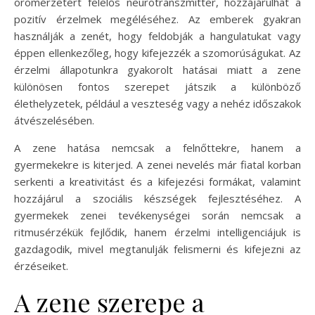
örömérzetért felelős neurotranszmitter, hozzájárulhat a
pozitív érzelmek megéléséhez. Az emberek gyakran
használják a zenét, hogy feldobják a hangulatukat vagy
éppen ellenkezőleg, hogy kifejezzék a szomorúságukat. Az
érzelmi állapotunkra gyakorolt hatásai miatt a zene
különösen fontos szerepet játszik a különböző
élethelyzetek, például a veszteség vagy a nehéz időszakok
átvészelésében.
A zene hatása nemcsak a felnőttekre, hanem a
gyermekekre is kiterjed. A zenei nevelés már fiatal korban
serkenti a kreativitást és a kifejezési formákat, valamint
hozzájárul a szociális készségek fejlesztéséhez. A
gyermekek zenei tevékenységei során nemcsak a
ritmusérzékük fejlődik, hanem érzelmi intelligenciájuk is
gazdagodik, mivel megtanulják felismerni és kifejezni az
érzéseiket.
A zene szerepe a