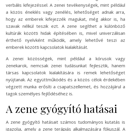
verbális kifejezéssel. A zenei tevékenységek, mint például
a közös éneklés vagy zenélés, lehetőséget adnak arra,
hogy az emberek kifejezzék magukat, még akkor is, ha
szavak nélkül teszik ezt. A zene segíthet a különböző
kultúrák közötti hidak építésében is, mivel univerzálisan
érthető nyelvként működik, amely lehetővé teszi az
emberek közötti kapcsolatok kialakítását.
A zenei közösségek, mint például a kórusok vagy
zenekarok, nemcsak zenei tudásunkat fejlesztik, hanem
társas kapcsolatok kialakítására is remek lehetőséget
nyújtanak. Az együttműködés és a közös célok érdekében
végzett munka erősíti a csapatszellemet, és hozzájárul a
tagok személyes fejlődéséhez is.
A zene gyógyító hatásai
A zene gyógyító hatásait számos tudományos kutatás is
igazolja, amely a zene terápiás alkalmazására fókuszál. A