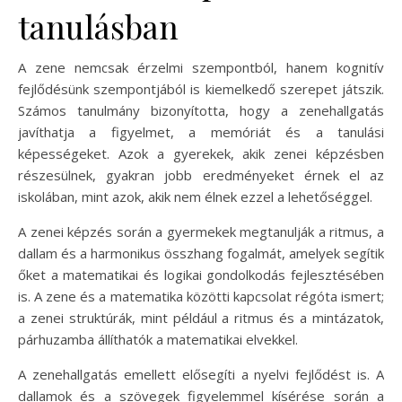
tanulásban
A zene nemcsak érzelmi szempontból, hanem kognitív
fejlődésünk szempontjából is kiemelkedő szerepet játszik.
Számos tanulmány bizonyította, hogy a zenehallgatás
javíthatja a figyelmet, a memóriát és a tanulási
képességeket. Azok a gyerekek, akik zenei képzésben
részesülnek, gyakran jobb eredményeket érnek el az
iskolában, mint azok, akik nem élnek ezzel a lehetőséggel.
A zenei képzés során a gyermekek megtanulják a ritmus, a
dallam és a harmonikus összhang fogalmát, amelyek segítik
őket a matematikai és logikai gondolkodás fejlesztésében
is. A zene és a matematika közötti kapcsolat régóta ismert;
a zenei struktúrák, mint például a ritmus és a mintázatok,
párhuzamba állíthatók a matematikai elvekkel.
A zenehallgatás emellett elősegíti a nyelvi fejlődést is. A
dallamok és a szövegek figyelemmel kísérése során a