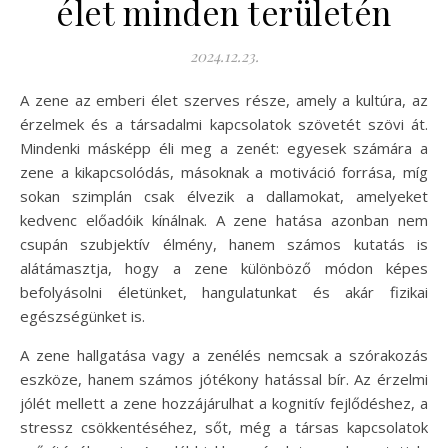
élet minden területén
2024.12.23.
A zene az emberi élet szerves része, amely a kultúra, az
érzelmek és a társadalmi kapcsolatok szövetét szövi át.
Mindenki másképp éli meg a zenét: egyesek számára a
zene a kikapcsolódás, másoknak a motiváció forrása, míg
sokan szimplán csak élvezik a dallamokat, amelyeket
kedvenc előadóik kínálnak. A zene hatása azonban nem
csupán szubjektív élmény, hanem számos kutatás is
alátámasztja, hogy a zene különböző módon képes
befolyásolni életünket, hangulatunkat és akár fizikai
egészségünket is.
A zene hallgatása vagy a zenélés nemcsak a szórakozás
eszköze, hanem számos jótékony hatással bír. Az érzelmi
jólét mellett a zene hozzájárulhat a kognitív fejlődéshez, a
stressz csökkentéséhez, sőt, még a társas kapcsolatok