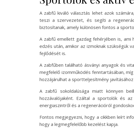
A zabfű kiváló választás lehet azok számára
teszi a szervezetet, és segíti a regeneráci
biztosítanak, amely különösen fontos a sport
A zabfű emellett gazdag fehérjében is, ami 
edzés után, amikor az izmoknak szükségük va
fejlődését is.
A zabfűben található ásványi anyagok és vita
megfelelő izomműködés fenntartásában, míg 
hozzájárulhat a sportteljesítmény javításáho
A zabfű sokoldalúsága miatt könnyen beil
hozzávalójaként. Ezáltal a sportolók és a
energiaszintről és a regenerációról gondoskod
Fontos megjegyezni, hogy a cikkben leírt inf
hogy a legmegfelelőbb kezelést kapja.