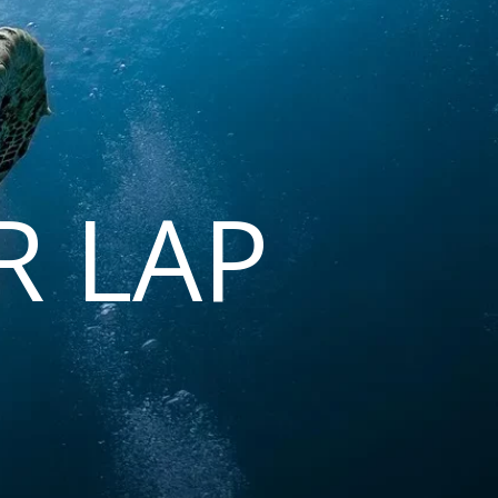
R LAP