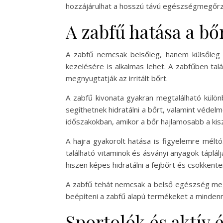
hozzájárulhat a hosszú távú egészségmegőrz
A zabfű hatása a bőr
A zabfű nemcsak belsőleg, hanem külsőleg i
kezelésére is alkalmas lehet. A zabfűben tal
megnyugtatják az irritált bőrt.
A zabfű kivonata gyakran megtalálható külö
segíthetnek hidratálni a bőrt, valamint védel
időszakokban, amikor a bőr hajlamosabb a kis
A hajra gyakorolt hatása is figyelemre méltó.
található vitaminok és ásványi anyagok táplá
hiszen képes hidratálni a fejbőrt és csökkente
A zabfű tehát nemcsak a belső egészség meg
beépíteni a zabfű alapú termékeket a mindenna
Sportolók és aktív 