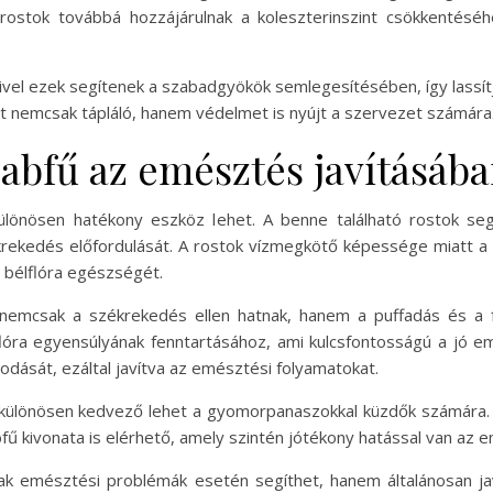
rostok továbbá hozzájárulnak a koleszterinszint csökkentésé
mivel ezek segítenek a szabadgyökök semlegesítésében, így lassí
t nemcsak tápláló, hanem védelmet is nyújt a szervezet számára
zabfű az emésztés javításáb
lönösen hatékony eszköz lehet. A benne található rostok se
ékrekedés előfordulását. A rostok vízmegkötő képessége miatt 
a bélflóra egészségét.
nemcsak a székrekedés ellen hatnak, hanem a puffadás és a f
lóra egyensúlyának fenntartásához, ami kulcsfontosságú a jó 
dását, ezáltal javítva az emésztési folyamatokat.
 különösen kedvező lehet a gyomorpanaszokkal küzdők számára.
abfű kivonata is elérhető, amely szintén jótékony hatással van az 
k emésztési problémák esetén segíthet, hanem általánosan ja