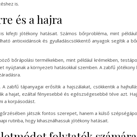
éshez is.
re és a hajra
s kifejti jótékony hatásait. Számos bőrprobléma, mint példá
álható antioxidánsok és gyulladáscsökkentő anyagok segítik a bő
nböző bőrápolási termékekben, mint például krémekben, testáp
met nyújtanak a környezeti hatásokkal szemben. A zabfű jótékony
záradásra.
 A zabfű tápanyagai erősítik a hajszálakat, csökkentik a hajhul
lják a hajat, ezáltal fényesebbé és egészségesebbé téve azt. Ha
ni a korpásodást.
őrzésében játszik fontos szerepet, hanem a külső szépségápol
pi rutinba, hogy kihasználhassuk jótékony hatásait.
életmódot folytatók számára 