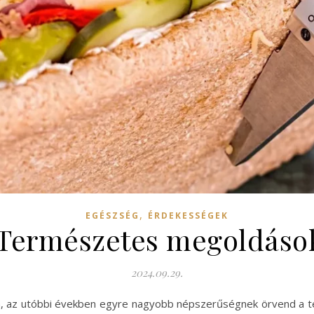
,
EGÉSZSÉG
ÉRDEKESSÉGEK
 Természetes megoldáso
2024.09.29.
va, az utóbbi években egyre nagyobb népszerűségnek örvend a 