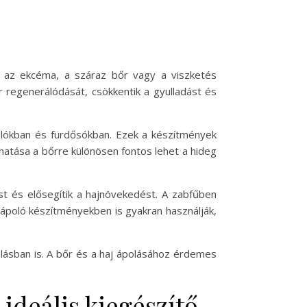
ul az ekcéma, a száraz bőr vagy a viszketés
r regenerálódását, csökkentik a gyulladást és
olókban és fürdősókban. Ezek a készítmények
 hatása a bőrre különösen fontos lehet a hideg
lást és elősegítik a hajnövekedést. A zabfűben
jápoló készítményekben is gyakran használják,
ásban is. A bőr és a haj ápolásához érdemes
ideális kiegészítő