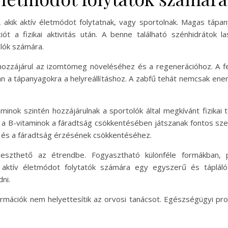
, akik aktív életmódot folytatnak, vagy sportolnak. Magas tá
ót a fizikai aktivitás után. A benne található szénhidrátok la
olók számára.
hozzájárul az izomtömeg növeléséhez és a regenerációhoz. A f
n a tápanyagokra a helyreállításhoz. A zabfű tehát nemcsak en
minok szintén hozzájárulnak a sportolók által megkívánt fizikai
a B-vitaminok a fáradtság csökkentésében játszanak fontos sze
z és a fáradtság érzésének csökkentéséhez.
leszthető az étrendbe. Fogyasztható különféle formákban,
z aktív életmódot folytatók számára egy egyszerű és tápláló 
ni.
ormációk nem helyettesítik az orvosi tanácsot. Egészségügyi pr