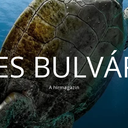
ES BULVÁ
A hírmagazin