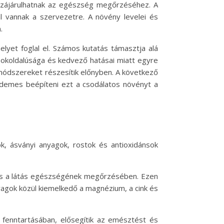
ozzájárulhatnak az egészség megőrzéséhez. A
l vannak a szervezetre. A növény levelei és
.
lyet foglal el. Számos kutatás támasztja alá
okoldalúsága és kedvező hatásai miatt egyre
módszereket részesítik előnyben. A következő
rdemes beépíteni ezt a csodálatos növényt a
, ásványi anyagok, rostok és antioxidánsok
aj és a látás egészségének megőrzésében. Ezen
yagok közül kiemelkedő a magnézium, a cink és
 fenntartásában, elősegítik az emésztést és