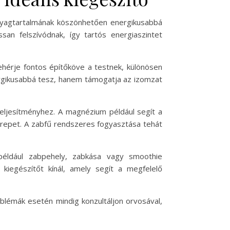
panyagtartalmának köszönhetően energikusabbá
ssan felszívódnak, így tartós energiaszintet
ehérje fontos építőköve a testnek, különösen
ergikusabbá tesz, hanem támogatja az izomzat
 teljesítményhez. A magnézium például segít a
repet. A zabfű rendszeres fogyasztása tehát
 például zabpehely, zabkása vagy smoothie
kiegészítőt kínál, amely segít a megfelelő
oblémák esetén mindig konzultáljon orvosával,