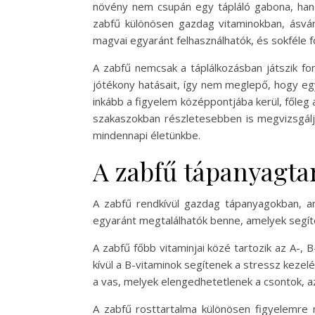
növény nem csupán egy tápláló gabona, hane
zabfű különösen gazdag vitaminokban, ásván
magvai egyaránt felhasználhatók, és sokféle f
A zabfű nemcsak a táplálkozásban játszik fo
jótékony hatásait, így nem meglepő, hogy e
inkább a figyelem középpontjába kerül, főle
szakaszokban részletesebben is megvizsgálj
mindennapi életünkbe.
A zabfű tápanyagtar
A zabfű rendkívül gazdag tápanyagokban, a
egyaránt megtalálhatók benne, amelyek seg
A zabfű főbb vitaminjai közé tartozik az A-,
kívül a B-vitaminok segítenek a stressz keze
a vas, melyek elengedhetetlenek a csontok,
A zabfű rosttartalma különösen figyelemre 