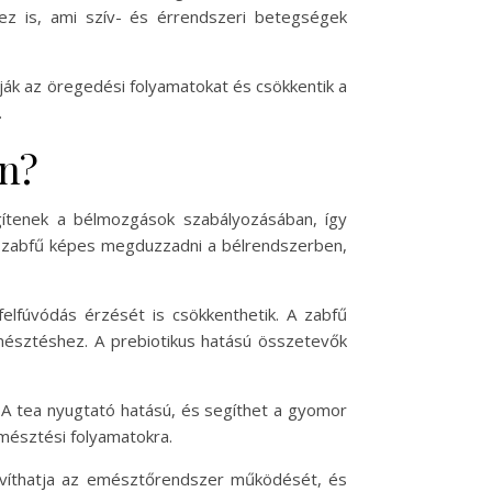
hez is, ami szív- és érrendszeri betegségek
tják az öregedési folyamatokat és csökkentik a
.
an?
gítenek a bélmozgások szabályozásában, így
a zabfű képes megduzzadni a bélrendszerben,
elfúvódás érzését is csökkenthetik. A zabfű
emésztéshez. A prebiotikus hatású összetevők
 A tea nyugtató hatású, és segíthet a gyomor
emésztési folyamatokra.
víthatja az emésztőrendszer működését, és