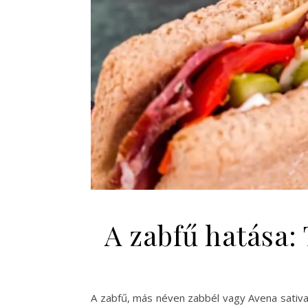
A zabfű hatása:
A zabfű, más néven zabbél vagy Avena sati