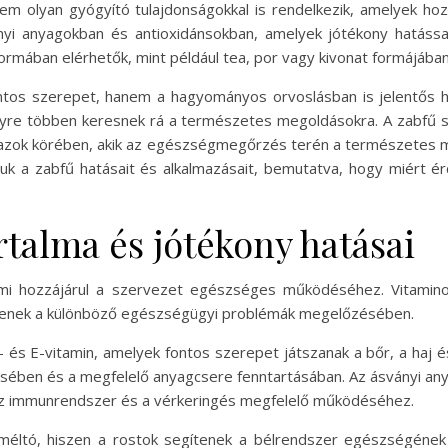
m olyan gyógyító tulajdonságokkal is rendelkezik, amelyek h
yi anyagokban és antioxidánsokban, amelyek jótékony hatássa
ormában elérhetők, mint például tea, por vagy kivonat formájában
ntos szerepet, hanem a hagyományos orvoslásban is jelentős he
gyre többen keresnek rá a természetes megoldásokra. A zabfű s
g azok körében, akik az egészségmegőrzés terén a természetes 
uk a zabfű hatásait és alkalmazásait, bemutatva, hogy miért é
talma és jótékony hatásai
mi hozzájárul a szervezet egészséges működéséhez. Vitaminok
ítenek a különböző egészségügyi problémák megelőzésében.
 B- és E-vitamin, amelyek fontos szerepet játszanak a bőr, a h
lésében és a megfelelő anyagcsere fenntartásában. Az ásványi an
 az immunrendszer és a vérkeringés megfelelő működéséhez.
méltó, hiszen a rostok segítenek a bélrendszer egészségének