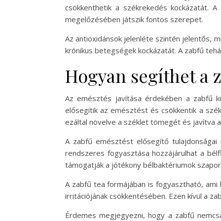
csökkenthetik a székrekedés kockázatát. A 
megelőzésében játszik fontos szerepet.
Az antioxidánsok jelenléte szintén jelentős, 
krónikus betegségek kockázatát. A zabfű tehá
Hogyan segíthet a 
Az emésztés javítása érdekében a zabfű kü
elősegítik az emésztést és csökkentik a sz
ezáltal növelve a széklet tömegét és javítva 
A zabfű emésztést elősegítő tulajdonságai 
rendszeres fogyasztása hozzájárulhat a bélf
támogatják a jótékony bélbaktériumok szaporo
A zabfű tea formájában is fogyasztható, ami
irritációjának csökkentésében. Ezen kívül a z
Érdemes megjegyezni, hogy a zabfű nemcsa