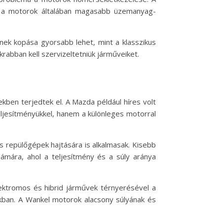
, a motorok általában magasabb üzemanyag-
nek kopása gyorsabb lehet, mint a klasszikus
abban kell szervizeltetniük járműveiket.
ben terjedtek el. A Mazda például híres volt
ljesítményükkel, hanem a különleges motorral
repülőgépek hajtására is alkalmasak. Kisebb
ámára, ahol a teljesítmény és a súly aránya
lektromos és hibrid járművek térnyerésével a
kban. A Wankel motorok alacsony súlyának és