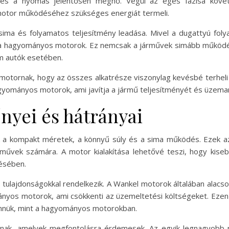
s a nyomás jelentősen megnő. Végül az égés fázisa követk
 motor működéséhez szükséges energiát termeli.
ima és folyamatos teljesítmény leadása. Mivel a dugattyú fo
a hagyományos motorok. Ez nemcsak a járművek simább működésé
um autók esetében.
otornak, hogy az összes alkatrésze viszonylag kevésbé terheli me
gyományos motorok, ami javítja a jármű teljesítményét és üzem
nyei és hátrányai
 a kompakt méretek, a könnyű súly és a sima működés. Ezek a
árművek számára. A motor kialakítása lehetővé teszi, hogy kiseb
ésében.
ulajdonságokkal rendelkezik. A Wankel motorok általában alac
ányos motorok, ami csökkenti az üzemeltetési költségeket. Ezen
ennük, mint a hagyományos motorokban.
nnak, amelyek megfontolásra érdemesek. Az egyik legnagyobb