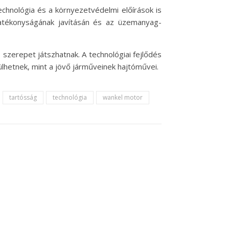
echnológia és a környezetvédelmi előírások is
atékonyságának javításán és az üzemanyag-
szerepet játszhatnak. A technológiai fejlődés
hetnek, mint a jövő járműveinek hajtóművei.
tartósság
technológia
wankel motor