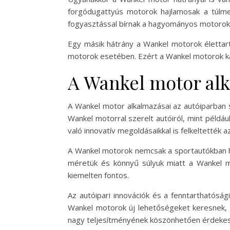
forgódugattyús motorok hajlamosak a túlm
fogyasztással bírnak a hagyományos motorokh
Egy másik hátrány a Wankel motorok élettart
motorok esetében. Ezért a Wankel motorok kar
A Wankel motor alk
A Wankel motor alkalmazásai az autóiparban 
Wankel motorral szerelt autóiról, mint péld
való innovatív megoldásaikkal is felkeltették 
A Wankel motorok nemcsak a sportautókban h
méretük és könnyű súlyuk miatt a Wankel mo
kiemelten fontos.
Az autóipari innovációk és a fenntarthatósá
Wankel motorok új lehetőségeket keresnek, 
nagy teljesítményének köszönhetően érdekes a