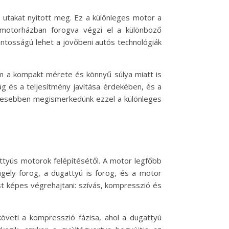
 utakat nyitott meg. Ez a különleges motor a
 motorházban forogva végzi el a különböző
ntosságú lehet a jövőbeni autós technológiák
m a kompakt mérete és könnyű súlya miatt is
ág és a teljesítmény javítása érdekében, és a
letesebben megismerkedünk ezzel a különleges
tyús motorok felépítésétől. A motor legfőbb
gely forog, a dugattyú is forog, és a motor
t képes végrehajtani: szívás, kompresszió és
öveti a kompresszió fázisa, ahol a dugattyú