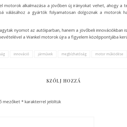
el motorok alkalmazása a jövőben új irányokat vehet, ahogy a t
bbá válásához a gyártók folyamatosan dolgoznak a motorok h
ytak nyomot az autóiparban, hanem a jövőbeli innovációkban is 
vételével a Wankel motorok újra a figyelem középpontjába kerül
ság
innováció
járművek
megbízhatóság
motor működése
SZÓLJ HOZZÁ
ző mezőket
*
karakterrel jelöltük