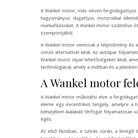
A Wankel motor, más néven forgódugattyús mo
hagyományos dugattyús motorokkal ellenté
munkafázisokat. A Wankel motor születése ót
szempontjából.
A Wankel motor nemcsak a teljesítmény és a
vonzó alternatívát kínál. Az autóipar folyam
Wankel motor olyan lehetőségeket kínál, ame
technológiával, amely a múltban és a jelenbe
A Wankel motor fel
A Wankel motor működési elve a forgódugatt
eleme egy excentrikus tengely, amelyre a h
belsejében kialakuló térfogat folyamatosan 
égés.
Az első fázisban, a szívás során, a levegő