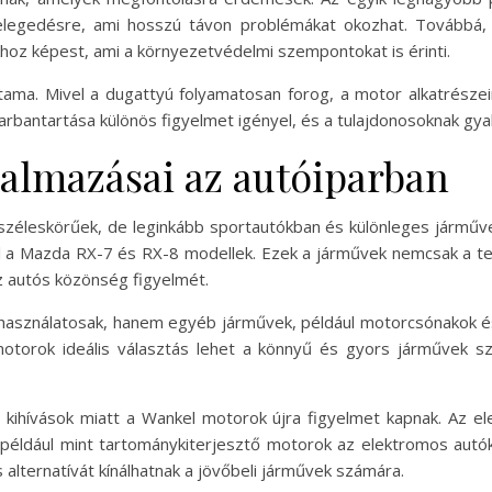
elegedésre, ami hosszú távon problémákat okozhat. Továbbá
oz képest, ami a környezetvédelmi szempontokat is érinti.
ama. Mivel a dugattyú folyamatosan forog, a motor alkatrészei
bantartása különös figyelmet igényel, és a tulajdonosoknak gyakr
almazásai az autóiparban
széleskörűek, de leginkább sportautókban és különleges járművek
ául a Mazda RX-7 és RX-8 modellek. Ezek a járművek nemcsak a te
az autós közönség figyelmét.
asználatosak, hanem egyéb járművek, például motorcsónakok és 
torok ideális választás lehet a könnyű és gyors járművek sz
gi kihívások miatt a Wankel motorok újra figyelmet kapnak. Az e
például mint tartománykiterjesztő motorok az elektromos autó
lternatívát kínálhatnak a jövőbeli járművek számára.