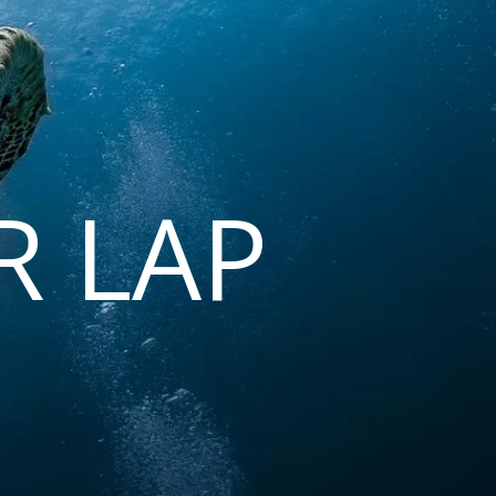
R LAP