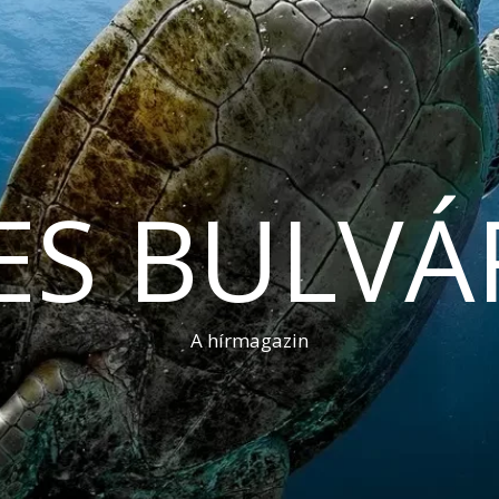
ES BULVÁ
A hírmagazin