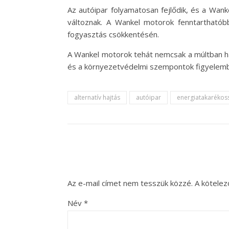
Az autóipar folyamatosan fejlődik, és a Wank
változnak. A Wankel motorok fenntartható
fogyasztás csökkentésén.
A Wankel motorok tehát nemcsak a múltban hag
és a környezetvédelmi szempontok figyelembe
alternatív hajtás
autóipar
energiatakarékos
Az e-mail címet nem tesszük közzé.
A kötele
Név
*