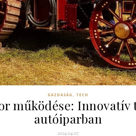
,
GAZDASÁG
TECH
r működése: Innovatív 
autóiparban
2024.04.07.