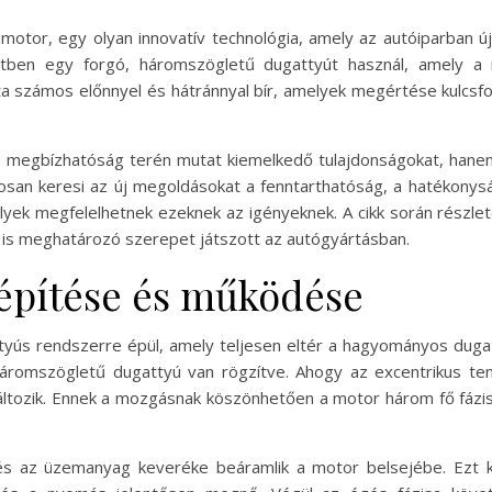
tor, egy olyan innovatív technológia, amely az autóiparban új
tben egy forgó, háromszögletű dugattyút használ, amely a
a számos előnnyel és hátránnyal bír, amelyek megértése kulcsfo
 megbízhatóság terén mutat kiemelkedő tulajdonságokat, hane
atosan keresi az új megoldásokat a fenntarthatóság, a hatékonys
lyek megfelelhetnek ezeknek az igényeknek. A cikk során rész
n is meghatározó szerepet játszott az autógyártásban.
építése és működése
yús rendszerre épül, amely teljesen eltér a hagyományos dugat
áromszögletű dugattyú van rögzítve. Ahogy az excentrikus ten
változik. Ennek a mozgásnak köszönhetően a motor három fő fázis
 és az üzemanyag keveréke beáramlik a motor belsejébe. Ezt k