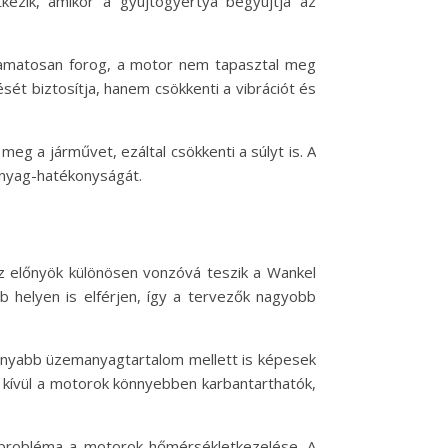
ezik, amikor a gyújtógyertya begyújtja az
lyamatosan forog, a motor nem tapasztal meg
t biztosítja, hanem csökkenti a vibrációt és
g a járművet, ezáltal csökkenti a súlyt is. A
anyag-hatékonyságát.
z előnyök különösen vonzóvá teszik a Wankel
b helyen is elférjen, így a tervezők nagyobb
sonyabb üzemanyagtartalom mellett is képesek
 kívül a motorok könnyebben karbantarthatók,
 probléma a motorok hőmérsékletkezelése. A