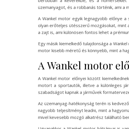
berobban a keverékbe, és a hőmérséklet é
üzemanyagot, és a robbanás történik, ami a
A Wankel motor egyik legnagyobb előnye a s
olyan erőteljes ütésszerű mozgásokat, mint 
a zajt is, ami különösen fontos lehet a prémi
Egy másik kiemelkedő tulajdonsága a Wankel m
motor kisebb méretű és könnyebb, mint a ha
A Wankel motor elő
A Wankel motor előnyei között kiemelkednek
motort a sportautók, illetve a különleges j
szabadságot kapnak a járművek formatervez
Az üzemanyag-hatékonyság terén is kedvező t
nagyobb teljesítményt leadni, mint a hagyom
mivel kevesebb mozgó alkatrész található b
Ugyanakkor a Wankel motor hátrányai is va