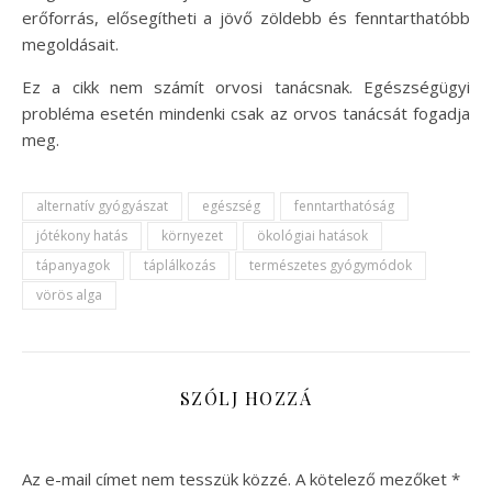
erőforrás, elősegítheti a jövő zöldebb és fenntarthatóbb
megoldásait.
Ez a cikk nem számít orvosi tanácsnak. Egészségügyi
probléma esetén mindenki csak az orvos tanácsát fogadja
meg.
alternatív gyógyászat
egészség
fenntarthatóság
jótékony hatás
környezet
ökológiai hatások
tápanyagok
táplálkozás
természetes gyógymódok
vörös alga
SZÓLJ HOZZÁ
Az e-mail címet nem tesszük közzé.
A kötelező mezőket
*