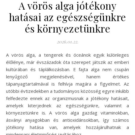
A vörös alga jótékony
hatásai az egészségünkre
és környezetünkre
2026.01.22.
A vörös alga, a tengerek és óceánok egyik különleges
élőlénye, már évszázadok óta szerepet játszik az emberi
kultúrában és táplálkozásban. E fajta alga nem csupán
lenyűgöző megjelenésével, hanem értékes
tápanyagtartalmával is felhívja magára a figyelmet. Az
utóbbi évtizedekben a tudományos közösség egyre inkább
felfedezte ennek az organizmusnak a jótékony hatásait,
amelyek kiterjednek az egészségünkre, valamint a
környezetünkre is. A vörös alga gazdag vitaminokban,
ásványi anyagokban és antioxidánsokban, így számos
jótékony hatása van, amelyek hozzájárulhatnak a
mindennapi életminőség javításához.