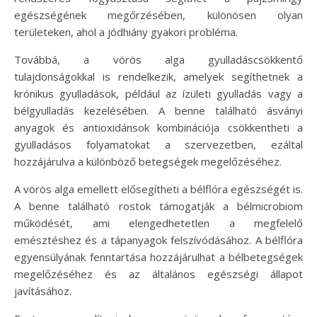
egészségének megőrzésében, különösen olyan
területeken, ahol a jódhiány gyakori probléma.
Továbbá, a vörös alga gyulladáscsökkentő
tulajdonságokkal is rendelkezik, amelyek segíthetnek a
krónikus gyulladások, például az ízületi gyulladás vagy a
bélgyulladás kezelésében. A benne található ásványi
anyagok és antioxidánsok kombinációja csökkentheti a
gyulladásos folyamatokat a szervezetben, ezáltal
hozzájárulva a különböző betegségek megelőzéséhez.
A vörös alga emellett elősegítheti a bélflóra egészségét is.
A benne található rostok támogatják a bélmicrobiom
működését, ami elengedhetetlen a megfelelő
emésztéshez és a tápanyagok felszívódásához. A bélflóra
egyensúlyának fenntartása hozzájárulhat a bélbetegségek
megelőzéséhez és az általános egészségi állapot
javításához.