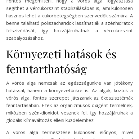
Fontos megemlíteni, hogy a vörös alga fogyasztása
segíthet a vércukorszint stabilizálásában is, ami különösen
hasznos lehet a cukorbetegségben szenvedők számára. A
benne található poliszacharidok lassíthatják a szénhidrátok
felszívódását, így hozzájárulhatnak a vércukorszint
szabályozásához.
Környezeti hatások és
fenntarthatóság
A vörös alga nemcsak az egészségünkre van jótékony
hatással, hanem a környezetünkre is. Az algák, köztük a
vörös alga, fontos szerepet játszanak az ökoszisztémák
fenntartásában. Ezek az organizmusok oxigént termelnek,
miközben szén-dioxidot vesznek fel, így hozzájárulnak a
globális klímaváltozás elleni küzdelemhez.
A vörös alga termesztése különösen előnyös, mivel