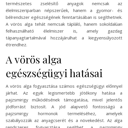
természetes zselésítő anyagok nemcsak az
élelmiszeriparban népszerűek, hanem a gyomor- és
bélrendszer egészségének fenntartásában is segíthetnek.
A vörös alga tehát nemcsak tápláló, hanem sokoldalúan
felhasználható élelmiszer is, amely gazdag
tápanyagtartalmával hozzájárulhat a kiegyensúlyozott
étrendhez.
A vörös alga
egészségügyi hatásai
A vörös alga fogyasztása számos egészségügyi előnnyel
járhat. Az egyik legismertebb jótékony hatása a
pajzsmirigy működésének támogatása, mivel jelentős
jódforrást biztosít. A jód alapvető fontosságú a
pajzsmirigy hormonok termeléséhez, amelyek
szabályozzák az anyagcserét és a növekedést. Az alga
rendszeres fogyasztása segíthet a pajzsmirigy