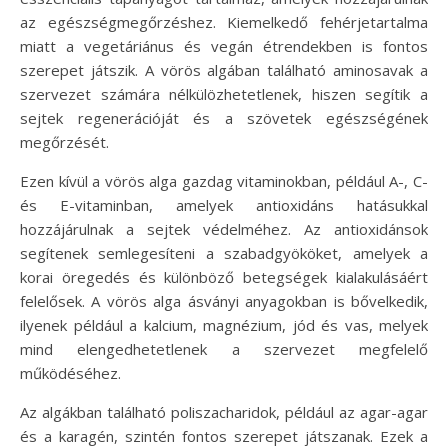
az egészségmegőrzéshez. Kiemelkedő fehérjetartalma
miatt a vegetáriánus és vegán étrendekben is fontos
szerepet játszik. A vörös algában található aminosavak a
szervezet számára nélkülözhetetlenek, hiszen segítik a
sejtek regenerációját és a szövetek egészségének
megőrzését.
Ezen kívül a vörös alga gazdag vitaminokban, például A-, C-
és E-vitaminban, amelyek antioxidáns hatásukkal
hozzájárulnak a sejtek védelméhez. Az antioxidánsok
segítenek semlegesíteni a szabadgyököket, amelyek a
korai öregedés és különböző betegségek kialakulásáért
felelősek. A vörös alga ásványi anyagokban is bővelkedik,
ilyenek például a kalcium, magnézium, jód és vas, melyek
mind elengedhetetlenek a szervezet megfelelő
működéséhez.
Az algákban található poliszacharidok, például az agar-agar
és a karagén, szintén fontos szerepet játszanak. Ezek a