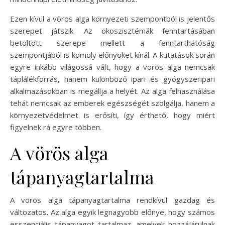
Ezen kívül a vörös alga környezeti szempontból is jelentős
szerepet játszik. Az ökoszisztémák fenntartásában
betöltött szerepe mellett a fenntarthatóság
szempontjából is komoly előnyöket kínál. A kutatások során
egyre inkább világossá vált, hogy a vörös alga nemcsak
táplálékforrás, hanem különböző ipari és gyógyszeripari
alkalmazásokban is megállja a helyét. Az alga felhasználása
tehát nemcsak az emberek egészségét szolgálja, hanem a
környezetvédelmet is erősíti, így érthető, hogy miért
figyelnek rá egyre többen.
A vörös alga
tápanyagtartalma
A vörös alga tápanyagtartalma rendkívül gazdag és
változatos. Az alga egyik legnagyobb előnye, hogy számos
esszenciális tápanyagot tartalmaz, amelyek hozzájárulnak