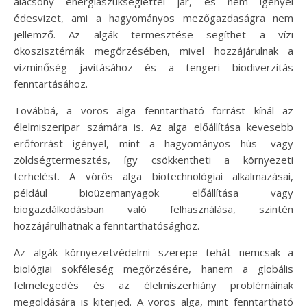
alacsony energiaszükséglettel jár, és nem igényel
édesvizet, ami a hagyományos mezőgazdaságra nem
jellemző. Az algák termesztése segíthet a vízi
ökoszisztémák megőrzésében, mivel hozzájárulnak a
vízminőség javításához és a tengeri biodiverzitás
fenntartásához.
Továbbá, a vörös alga fenntartható forrást kínál az
élelmiszeripar számára is. Az alga előállítása kevesebb
erőforrást igényel, mint a hagyományos hús- vagy
zöldségtermesztés, így csökkentheti a környezeti
terhelést. A vörös alga biotechnológiai alkalmazásai,
például bioüzemanyagok előállítása vagy
biogazdálkodásban való felhasználása, szintén
hozzájárulhatnak a fenntarthatósághoz.
Az algák környezetvédelmi szerepe tehát nemcsak a
biológiai sokféleség megőrzésére, hanem a globális
felmelegedés és az élelmiszerhiány problémáinak
megoldására is kiterjed. A vörös alga, mint fenntartható