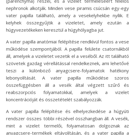
(parenchyma) részei, és a vizelet termeléséért felelős
nephronok alkotják. Minden vese piramis csúcsán egy-egy
vater papilla található, amely a vesekelyhekbe nyílik. E
kelyhek összegyűjtik a vizeletet, amely ezután a
húgyvezetékeken keresztül a húgyhólyagba jut.
A vater papilla anatómiai felépítése rendkívül fontos a vese
működése szempontjából. A papilla felülete csatornákból
áll, amelyek a vizeletet vezetik el a veséből. Az itt található
szövetek gazdag vérellátással rendelkeznek, ami lehetővé
teszi a különböző anyagcsere-folyamatok hatékony
lebonyolítását. A vater papilla működése szoros
összefüggésben áll a vesék által végzett szűrő és
reabszorpciós folyamatokkal, amelyek a vizelet
koncentrációját és összetételét szabályozzák.
A vater papilla felépítése és elhelyezkedése a húgyúti
rendszer összes többi részével összhangban áll. A vesék,
mint a vizelet termelői, folyamatosan dolgoznak az
anyagcsere-termékek eltávolításán, és a vater papilla a