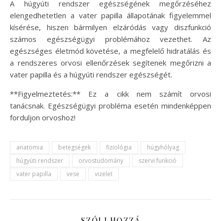
A húgyúti rendszer egészségének megőrzéséhez
elengedhetetlen a vater papilla állapotának figyelemmel
kísérése, hiszen bármilyen elzáródás vagy diszfunkció
számos egészségügyi problémához vezethet. Az
egészséges életmód követése, a megfelelő hidratálás és
a rendszeres orvosi ellenőrzések segítenek megőrizni a
vater papilla és a húgyúti rendszer egészségét.
**Figyelmeztetés:** Ez a cikk nem számít orvosi
tanácsnak. Egészségügyi probléma esetén mindenképpen
forduljon orvoshoz!
anatomia
betegségek
fiziológia
húgyhólyag
húgyúti rendszer
orvostudomány
szervi funkció
vater papilla
vese
vizelet
SZÓLJ HOZZÁ