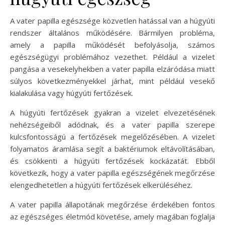
A vater papilla egészsége közvetlen hatással van a húgyúti
rendszer általános működésére. Bármilyen probléma,
amely a papilla működését befolyásolja, számos
egészségügyi problémához vezethet. Például a vizelet
pangása a vesekelyhekben a vater papilla elzáródása miatt
súlyos következményekkel járhat, mint például vesekő
kialakulása vagy húgyúti fertőzések.
A húgyúti fertőzések gyakran a vizelet elvezetésének
nehézségeiből adódnak, és a vater papilla szerepe
kulcsfontosságú a fertőzések megelőzésében. A vizelet
folyamatos áramlása segít a baktériumok eltávolításában,
és csökkenti a húgyúti fertőzések kockázatát. Ebből
következik, hogy a vater papilla egészségének megőrzése
elengedhetetlen a húgyúti fertőzések elkerüléséhez.
A vater papilla állapotának megőrzése érdekében fontos
az egészséges életmód követése, amely magában foglalja