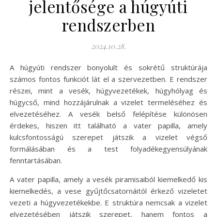
jelentősége a húgyúti
rendszerben
2024.10.28.
A húgyúti rendszer bonyolult és sokrétű struktúrája
számos fontos funkciót lát el a szervezetben. E rendszer
részei, mint a vesék, húgyvezetékek, húgyhólyag és
húgycső, mind hozzájárulnak a vizelet termeléséhez és
elvezetéséhez. A vesék belső felépítése különösen
érdekes, hiszen itt található a vater papilla, amely
kulcsfontosságú szerepet játszik a vizelet végső
formálásában és a test folyadékegyensúlyának
fenntartásában.
A vater papilla, amely a vesék piramisaiból kiemelkedő kis
kiemelkedés, a vese gyűjtőcsatornáitól érkező vizeletet
vezeti a húgyvezetékekbe. E struktúra nemcsak a vizelet
elvezetésében játszik szerepet, hanem fontos a