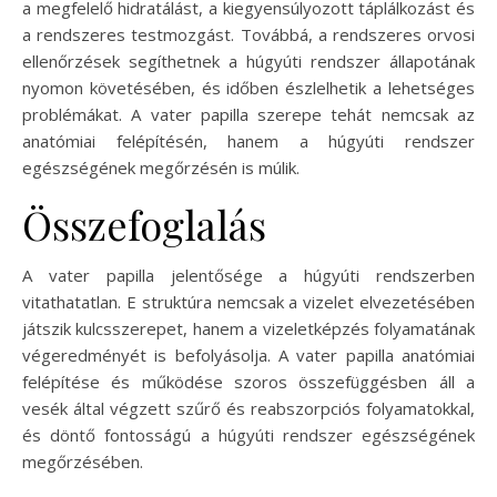
a megfelelő hidratálást, a kiegyensúlyozott táplálkozást és
a rendszeres testmozgást. Továbbá, a rendszeres orvosi
ellenőrzések segíthetnek a húgyúti rendszer állapotának
nyomon követésében, és időben észlelhetik a lehetséges
problémákat. A vater papilla szerepe tehát nemcsak az
anatómiai felépítésén, hanem a húgyúti rendszer
egészségének megőrzésén is múlik.
Összefoglalás
A vater papilla jelentősége a húgyúti rendszerben
vitathatatlan. E struktúra nemcsak a vizelet elvezetésében
játszik kulcsszerepet, hanem a vizeletképzés folyamatának
végeredményét is befolyásolja. A vater papilla anatómiai
felépítése és működése szoros összefüggésben áll a
vesék által végzett szűrő és reabszorpciós folyamatokkal,
és döntő fontosságú a húgyúti rendszer egészségének
megőrzésében.