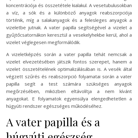
koncentrációja és összetétele kialakul. A vesetubulusokban
a víz, a sók és a különböző anyagok reabszorpciója
történik, míg a salakanyagok és a felesleges anyagok a
vizeletbe jutnak. A vater papilla segítségével a vizelet a
gyűjtőcsatornákon keresztül a vesekelyhekbe kerül, ahol a
vizelet véglegesen megformálódik.
A vizeletképzés során a vater papilla tehát nemcsak a
vizelet elvezetésében játszik fontos szerepet, hanem a
vizelet összetételének optimalizálásában is. A vesék által
végzett szűrés és reabszorpció folyamatai során a vater
papilla segít a test számára szükséges anyagok
megőrzésében, miközben eltávolítja a nem kívánt
anyagokat. E folyamatok egyensúlya elengedhetetlen a
húgyúti rendszer egészséges működéséhez.
A vater papilla és a
húgyúti egészség