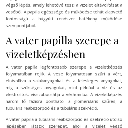
végső lépés, amely lehetővé teszi a vizelet eltávolítását a
veséből. A papilla egészsége és működése tehát alapvető
fontosságú a húgyúti rendszer hatékony működése
szempontjából.
A vater papilla szerepe a
vizeletképzésben
A vater papilla legfontosabb szerepe a vizeletképzés
folyamatában rejlik. A vese folyamatosan szűri a vért,
eltávolítva a salakanyagokat és a felesleges anyagokat,
míg a szükséges anyagokat, mint például a víz és az
elektrolitok, visszabocsátja a véráramba. A vizeletképzés
három fő fázisra bontható: a glomeruláris szűrés, a
tubuláris reabszorpció és a tubuláris szekréció.
A vater papilla a tubuláris reabszorpció és szekréció utolsó
lépésében játszik szerepet, ahol a vizelet végső