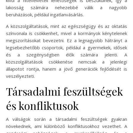
kívül a hitelfelvételi lehetőségek is beszűkülnek, így a
lakosság számára nehezebbé válik a nagyobb
beruházások, például ingatlanvásárlás.
A közszolgáltatások, mint az egészségügy és az oktatás
színvonala is csökkenhet, mivel a kormányok kénytelenek
megszorításokat bevezetni. Ez a legnagyobb hátrányt a
legsebezhetőbb csoportok, például a gyermekek, idősek
és a szegénységben élők számára jelenti. A
közszolgáltatások csökkenése nemcsak a jelenlegi
állapotot rontja, hanem a jövő generációk fejlődését is
veszélyezteti.
Társadalmi feszültségek
és konfliktusok
A válságok során a társadalmi feszültségek gyakran
növekednek, ami különböző konfliktusokhoz vezethet. A