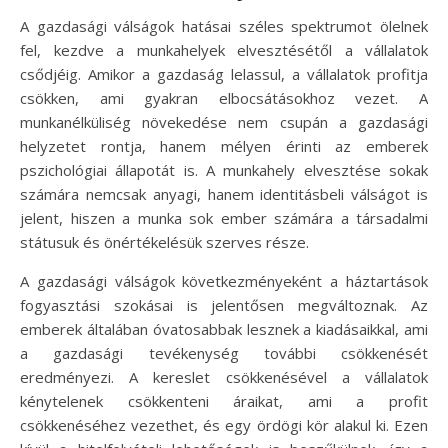
A gazdasági válságok hatásai széles spektrumot ölelnek
fel, kezdve a munkahelyek elvesztésétől a vállalatok
csődjéig. Amikor a gazdaság lelassul, a vállalatok profitja
csökken, ami gyakran elbocsátásokhoz vezet. A
munkanélküliség növekedése nem csupán a gazdasági
helyzetet rontja, hanem mélyen érinti az emberek
pszichológiai állapotát is. A munkahely elvesztése sokak
számára nemcsak anyagi, hanem identitásbeli válságot is
jelent, hiszen a munka sok ember számára a társadalmi
státusuk és önértékelésük szerves része.
A gazdasági válságok következményeként a háztartások
fogyasztási szokásai is jelentősen megváltoznak. Az
emberek általában óvatosabbak lesznek a kiadásaikkal, ami
a gazdasági tevékenység további csökkenését
eredményezi. A kereslet csökkenésével a vállalatok
kénytelenek csökkenteni áraikat, ami a profit
csökkenéséhez vezethet, és egy ördögi kör alakul ki. Ezen