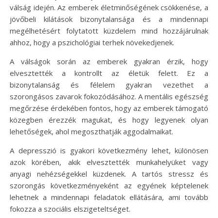
válság idején. Az emberek életminőségének csökkenése, a
jövőbeli kilátások bizonytalansága és a mindennapi
megélhetésért folytatott küzdelem mind hozzájárulnak
ahhoz, hogy a pszichológiai terhek növekedjenek.
A válságok során az emberek gyakran érzik, hogy
elvesztették a kontrollt az életük felett. Ez a
bizonytalanság és félelem gyakran vezethet a
szorongásos zavarok fokozódásához. A mentális egészség
megőrzése érdekében fontos, hogy az emberek támogató
közegben érezzék magukat, és hogy legyenek olyan
lehetőségek, ahol megoszthatják aggodalmaikat.
A depresszió is gyakori következmény lehet, különösen
azok körében, akik elvesztették munkahelyüket vagy
anyagi nehézségekkel küzdenek. A tartós stressz és
szorongás következményeként az egyének képtelenek
lehetnek a mindennapi feladatok ellátására, ami tovább
fokozza a szociális elszigeteltséget.