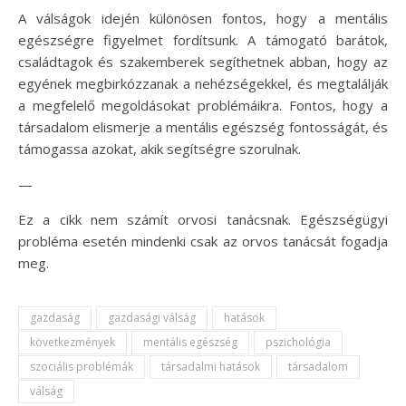
A válságok idején különösen fontos, hogy a mentális
egészségre figyelmet fordítsunk. A támogató barátok,
családtagok és szakemberek segíthetnek abban, hogy az
egyének megbirkózzanak a nehézségekkel, és megtalálják
a megfelelő megoldásokat problémáikra. Fontos, hogy a
társadalom elismerje a mentális egészség fontosságát, és
támogassa azokat, akik segítségre szorulnak.
—
Ez a cikk nem számít orvosi tanácsnak. Egészségügyi
probléma esetén mindenki csak az orvos tanácsát fogadja
meg.
gazdaság
gazdasági válság
hatások
következmények
mentális egészség
pszichológia
szociális problémák
társadalmi hatások
társadalom
válság