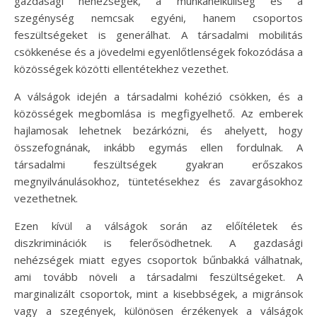
gazdasági nehézségek, a munkanélküliség és a
szegénység nemcsak egyéni, hanem csoportos
feszültségeket is generálhat. A társadalmi mobilitás
csökkenése és a jövedelmi egyenlőtlenségek fokozódása a
közösségek közötti ellentétekhez vezethet.
A válságok idején a társadalmi kohézió csökken, és a
közösségek megbomlása is megfigyelhető. Az emberek
hajlamosak lehetnek bezárkózni, és ahelyett, hogy
összefognának, inkább egymás ellen fordulnak. A
társadalmi feszültségek gyakran erőszakos
megnyilvánulásokhoz, tüntetésekhez és zavargásokhoz
vezethetnek.
Ezen kívül a válságok során az előítéletek és
diszkriminációk is felerősödhetnek. A gazdasági
nehézségek miatt egyes csoportok bűnbakká válhatnak,
ami tovább növeli a társadalmi feszültségeket. A
marginalizált csoportok, mint a kisebbségek, a migránsok
vagy a szegények, különösen érzékenyek a válságok