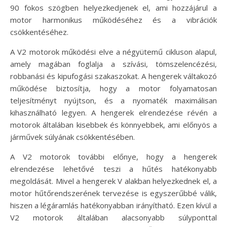
90 fokos szögben helyezkedjenek el, ami hozzájárul a
motor harmonikus működéséhez és a vibrációk
csökkentéséhez.
A V2 motorok működési elve a négyütemű cikluson alapul,
amely magában foglalja a szívási, tömszelencézési,
robbanási és kipufogási szakaszokat. A hengerek váltakozó
működése biztosítja, hogy a motor folyamatosan
teljesítményt nyújtson, és a nyomaték maximálisan
kihasználható legyen. A hengerek elrendezése révén a
motorok általában kisebbek és könnyebbek, ami előnyös a
járművek súlyának csökkentésében.
A V2 motorok további előnye, hogy a hengerek
elrendezése lehetővé teszi a hűtés hatékonyabb
megoldását. Mivel a hengerek V alakban helyezkednek el, a
motor hűtőrendszerének tervezése is egyszerűbbé válik,
hiszen a légáramlás hatékonyabban irányítható. Ezen kívül a
V2 motorok általában alacsonyabb súlyponttal