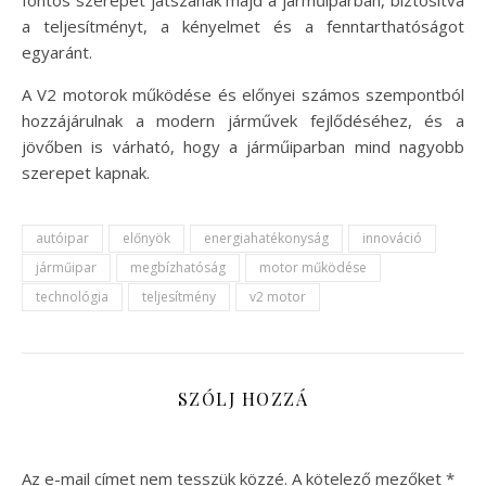
a teljesítményt, a kényelmet és a fenntarthatóságot
egyaránt.
A V2 motorok működése és előnyei számos szempontból
hozzájárulnak a modern járművek fejlődéséhez, és a
jövőben is várható, hogy a járműiparban mind nagyobb
szerepet kapnak.
autóipar
előnyök
energiahatékonyság
innováció
járműipar
megbízhatóság
motor működése
technológia
teljesítmény
v2 motor
SZÓLJ HOZZÁ
Az e-mail címet nem tesszük közzé.
A kötelező mezőket
*