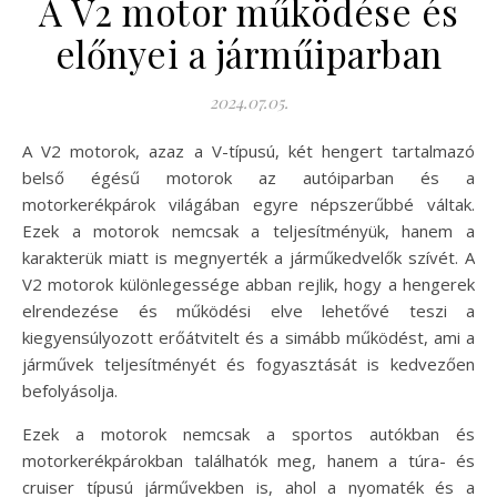
A V2 motor működése és
előnyei a járműiparban
2024.07.05.
A V2 motorok, azaz a V-típusú, két hengert tartalmazó
belső égésű motorok az autóiparban és a
motorkerékpárok világában egyre népszerűbbé váltak.
Ezek a motorok nemcsak a teljesítményük, hanem a
karakterük miatt is megnyerték a járműkedvelők szívét. A
V2 motorok különlegessége abban rejlik, hogy a hengerek
elrendezése és működési elve lehetővé teszi a
kiegyensúlyozott erőátvitelt és a simább működést, ami a
járművek teljesítményét és fogyasztását is kedvezően
befolyásolja.
Ezek a motorok nemcsak a sportos autókban és
motorkerékpárokban találhatók meg, hanem a túra- és
cruiser típusú járművekben is, ahol a nyomaték és a