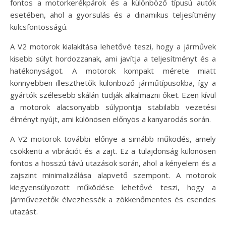
fontos a motorkerékpárok és a különböző típusú autók
esetében, ahol a gyorsulás és a dinamikus teljesítmény
kulcsfontosságú.
A V2 motorok kialakítása lehetővé teszi, hogy a járművek
kisebb súlyt hordozzanak, ami javítja a teljesítményt és a
hatékonyságot. A motorok kompakt mérete miatt
könnyebben illeszthetők különböző járműtípusokba, így a
gyártók szélesebb skálán tudják alkalmazni őket. Ezen kívül
a motorok alacsonyabb súlypontja stabilabb vezetési
élményt nyújt, ami különösen előnyös a kanyarodás során.
A V2 motorok további előnye a simább működés, amely
csökkenti a vibrációt és a zajt. Ez a tulajdonság különösen
fontos a hosszú távú utazások során, ahol a kényelem és a
zajszint minimalizálása alapvető szempont. A motorok
kiegyensúlyozott működése lehetővé teszi, hogy a
járművezetők élvezhessék a zökkenőmentes és csendes
utazást.