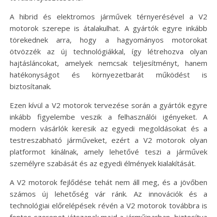
A hibrid és elektromos járművek térnyerésével a V2
motorok szerepe is átalakulhat. A gyártók egyre inkább
törekednek arra, hogy a hagyományos motorokat
ötvözzék az új technológiákkal, így létrehozva olyan
hajtásláncokat, amelyek nemcsak teljesítményt, hanem
hatékonyságot és környezetbarát működést is
biztosítanak.
Ezen kívül a V2 motorok tervezése során a gyártók egyre
inkább figyelembe veszik a felhasználói igényeket. A
modern vásárlók keresik az egyedi megoldásokat és a
testreszabható járműveket, ezért a V2 motorok olyan
platformot kínálnak, amely lehetővé teszi a járművek
személyre szabását és az egyedi élmények kialakítását.
A V2 motorok fejlődése tehát nem áll meg, és a jövőben
számos új lehetőség vár ránk. Az innovációk és a
technológiai előrelépések révén a V2 motorok továbbra is
fontos szerepet játszanak majd a járműiparban, biztosítva