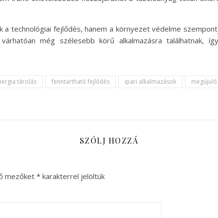
a technológiai fejlődés, hanem a környezet védelme szempontjá
várhatóan még szélesebb körű alkalmazásra találhatnak, így 
nergia tárolás
fenntartható fejlődés
ipari alkalmazások
megújuló
SZÓLJ HOZZÁ
ző mezőket
*
karakterrel jelöltük