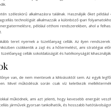
dik.
ntén széleskörű alkalmazásra találnak. Használják őket például 
gcellás technológiát alkalmazzák a különböző ipari folyamatokho
 energiatermelésre, például otthoni rendszerekben, ahol a felha
.
nkább teret nyernek a tüzelőanyag cellák. Az ilyen rendszere
közben csökkentik a zajt és a hőtermelést, ami stratégiai elő
 tüzelőanyag cellák sokoldalúságát és hatékonyságát kihasználják
ok
lőnye van, de nem mentesek a kihívásoktól sem. Az egyik legfő
mben. Mivel működésük során csak víz keletkezik melléktermék
fokkal működnek, ami azt jelenti, hogy kevesebb energiát ves
llás járművek gyorsan tankolhatók, és hosszabb hatótávolságot 