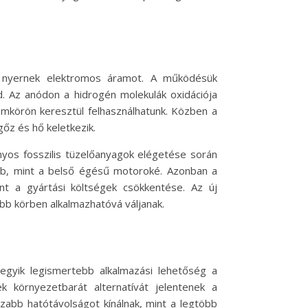
ól nyernek elektromos áramot. A működésük
d. Az anódon a hidrogén molekulák oxidációja
amkörön keresztül felhasználhatunk. Közben a
gőz és hő keletkezik.
nyos fosszilis tüzelőanyagok elégetése során
őbb, mint a belső égésű motoroké. Azonban a
mint a gyártási költségek csökkentése. Az új
bb körben alkalmazhatóvá váljanak.
z egyik legismertebb alkalmazási lehetőség a
 környezetbarát alternatívát jelentenek a
zabb hatótávolságot kínálnak, mint a legtöbb