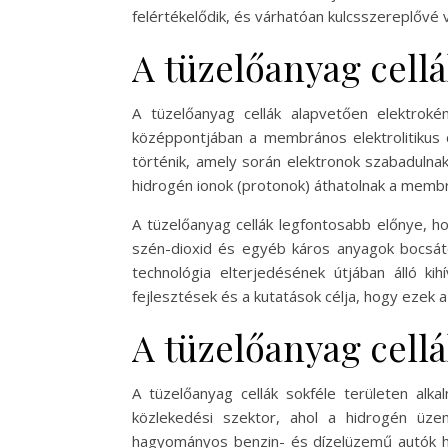
felértékelődik, és várhatóan kulcsszereplővé 
A tüzelőanyag cell
A tüzelőanyag cellák alapvetően elektrok
középpontjában a membrános elektrolitikus c
történik, amely során elektronok szabadulna
hidrogén ionok (protonok) áthatolnak a membrá
A tüzelőanyag cellák legfontosabb előnye, h
szén-dioxid és egyéb káros anyagok bocsátó
technológia elterjedésének útjában álló kih
fejlesztések és a kutatások célja, hogy ezek
A tüzelőanyag cellá
A tüzelőanyag cellák sokféle területen alka
közlekedési szektor, ahol a hidrogén üze
hagyományos benzin- és dízelüzemű autók hel