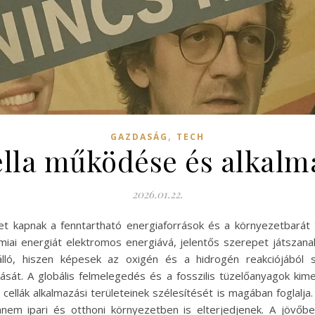
,
GAZDASÁG
TECH
ella működése és alkalma
2026.01.22.
t kapnak a fenntartható energiaforrások és a környezetbarát 
émiai energiát elektromos energiává, jelentős szerepet játszan
lló, hiszen képesek az oxigén és a hidrogén reakciójából s
ását. A globális felmelegedés és a fosszilis tüzelőanyagok kim
ellák alkalmazási területeinek szélesítését is magában foglalja
em ipari és otthoni környezetben is elterjedjenek. A jövőb