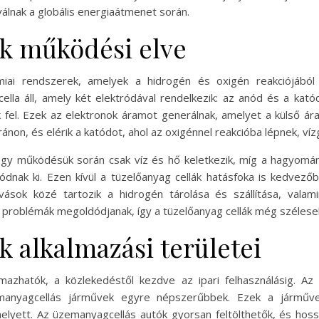
válnak a globális energiaátmenet során.
ák működési elve
émiai rendszerek, amelyek a hidrogén és oxigén reakciójáb
ella áll, amely két elektródával rendelkezik: az anód és a kató
k fel. Ezek az elektronok áramot generálnak, amelyet a külső ár
non, és elérik a katódot, ahol az oxigénnel reakcióba lépnek, víz
ogy működésük során csak víz és hő keletkezik, míg a hagyomá
dnak ki. Ezen kívül a tüzelőanyag cellák hatásfoka is kedvez
ívások közé tartozik a hidrogén tárolása és szállítása, vala
 a problémák megoldódjanak, így a tüzelőanyag cellák még szélese
k alkalmazási területei
lmazhatók, a közlekedéstől kezdve az ipari felhasználásig. A
manyagcellás járművek egyre népszerűbbek. Ezek a járművek
yett. Az üzemanyagcellás autók gyorsan feltölthetők, és hoss