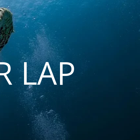
R LAP