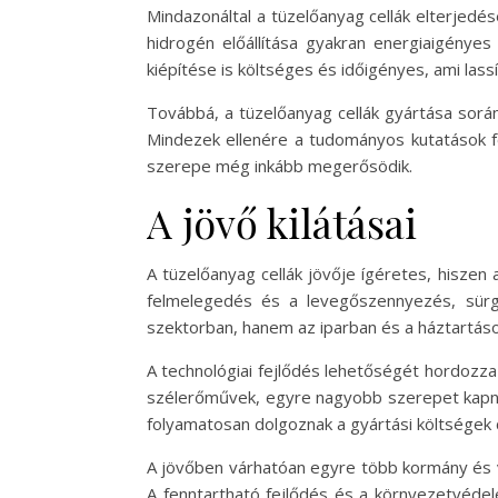
Mindazonáltal a tüzelőanyag cellák elterjedés
hidrogén előállítása gyakran energiaigényes 
kiépítése is költséges és időigényes, ami lassí
Továbbá, a tüzelőanyag cellák gyártása során 
Mindezek ellenére a tudományos kutatások f
szerepe még inkább megerősödik.
A jövő kilátásai
A tüzelőanyag cellák jövője ígéretes, hiszen 
felmelegedés és a levegőszennyezés, sürge
szektorban, hanem az iparban és a háztartáso
A technológiai fejlődés lehetőségét hordozza 
szélerőművek, egyre nagyobb szerepet kapnak 
folyamatosan dolgoznak a gyártási költségek 
A jövőben várhatóan egyre több kormány és vál
A fenntartható fejlődés és a környezetvédele