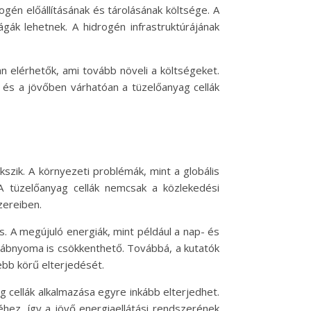
ogén előállításának és tárolásának költsége. A
ágák lehetnek. A hidrogén infrastruktúrájának
an elérhetők, ami tovább növeli a költségeket.
és a jövőben várhatóan a tüzelőanyag cellák
kszik. A környezeti problémák, mint a globális
A tüzelőanyag cellák nemcsak a közlekedési
zereiben.
s. A megújuló energiák, mint például a nap- és
 lábnyoma is csökkenthető. Továbbá, a kutatók
ebb körű elterjedését.
g cellák alkalmazása egyre inkább elterjedhet.
éhez, így a jövő energiaellátási rendszerének