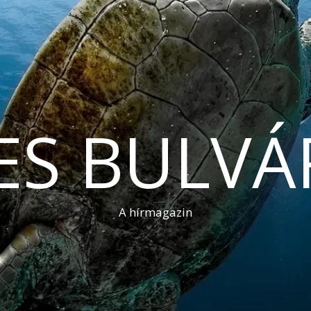
ES BULVÁ
A hírmagazin