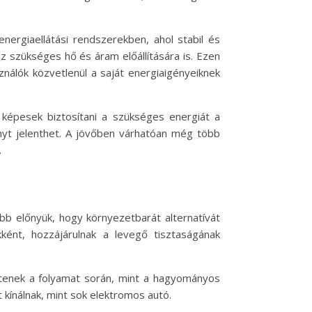
energiaellátási rendszerekben, ahol stabil és
z szükséges hő és áram előállítására is. Ezen
sználók közvetlenül a saját energiaigényeiknek
k képesek biztosítani a szükséges energiát a
nyt jelenthet. A jövőben várhatóan még több
.
bb előnyük, hogy környezetbarát alternatívát
ként, hozzájárulnak a levegő tisztaságának
zítenek a folyamat során, mint a hagyományos
kínálnak, mint sok elektromos autó.