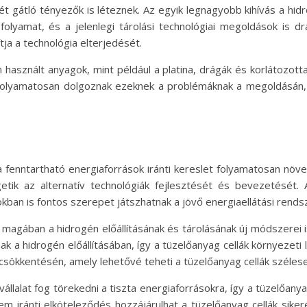
ét gátló tényezők is léteznek. Az egyik legnagyobb kihívás a hidr
folyamat, és a jelenlegi tárolási technológiai megoldások is dr
tja a technológia elterjedését.
használt anyagok, mint például a platina, drágák és korlátozott
olyamatosan dolgoznak ezeknek a problémáknak a megoldásán, 
a fenntartható energiaforrások iránti kereslet folyamatosan növe
tik az alternatív technológiák fejlesztését és bevezetését. 
kban is fontos szerepet játszhatnak a jövő energiaellátási rends
magában a hidrogén előállításának és tárolásának új módszerei i
a hidrogén előállításában, így a tüzelőanyag cellák környezeti
csökkentésén, amely lehetővé teheti a tüzelőanyag cellák széles
lalat fog törekedni a tiszta energiaforrásokra, így a tüzelőanya
m iránti elköteleződés hozzájárulhat a tüzelőanyag cellák siker