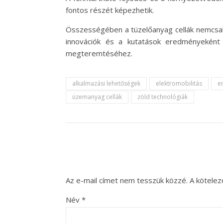
fontos részét képezhetik.
Összességében a tüzelőanyag cellák nemcsak 
innovációk és a kutatások eredményeként 
megteremtéséhez.
alkalmazási lehetőségek
elektromobilitás
e
üzemanyag cellák
zöld technológiák
Az e-mail címet nem tesszük közzé.
A kötele
Név
*