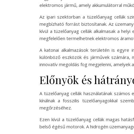
elektromos jármű, amely akkumulátorral műkö
Az ipari szektorban a tüzelőanyag cellák szi
megbízható forrást biztosítanak. Az üzemanya
kívül a tüzelőanyag cellák alkalmasak a helyi
megfelelően termelhetnek elektromos áramot
A katonai alkalmazások területén is egyre i
különböző eszközök és járművek számára, mi
innovatív megoldás fog megjelenni, amelyek a
Előnyök és hátrány
A tüzelőanyag cellák használatának számos e
kínálnak a fosszilis tüzelőanyagokkal sze
megőrzéséhez.
Ezen kívül a tüzelőanyag cellák magas hatás
belső égésű motorok. A hidrogén üzemanyagce