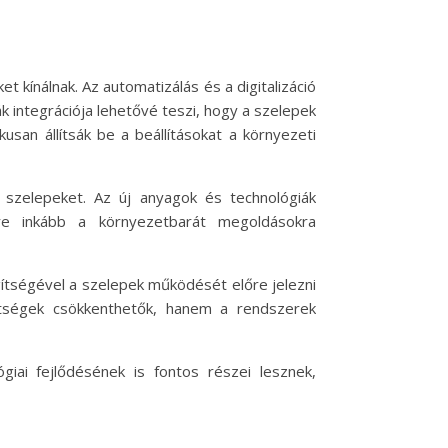
t kínálnak. Az automatizálás és a digitalizáció
k integrációja lehetővé teszi, hogy a szelepek
san állítsák be a beállításokat a környezeti
m szelepeket. Az új anyagok és technológiák
re inkább a környezetbarát megoldásokra
gítségével a szelepek működését előre jelezni
ltségek csökkenthetők, hanem a rendszerek
iai fejlődésének is fontos részei lesznek,