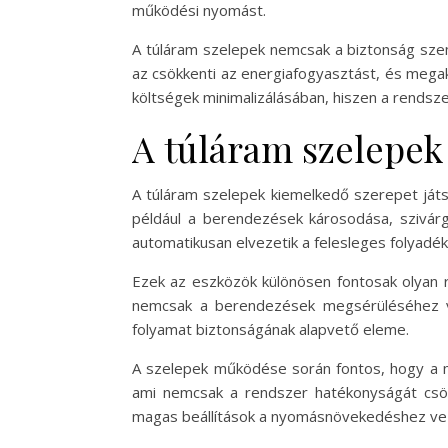
működési nyomást.
A túláram szelepek nemcsak a biztonság sze
az csökkenti az energiafogyasztást, és megak
költségek minimalizálásában, hiszen a rendsze
A túláram szelepek
A túláram szelepek kiemelkedő szerepet ját
például a berendezések károsodása, szivárg
automatikusan elvezetik a felesleges folyadék
Ezek az eszközök különösen fontosak olyan r
nemcsak a berendezések megsérüléséhez ve
folyamat biztonságának alapvető eleme.
A szelepek működése során fontos, hogy a meg
ami nemcsak a rendszer hatékonyságát csö
magas beállítások a nyomásnövekedéshez vez