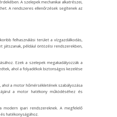
rdekében. A szelepek mechanikai alkatrészei,
het. A rendszeres ellenőrzések segítenek az
oribb felhasználási terület a vízgazdálkodás,
t játszanak, például öntözési rendszerekben,
ításához. Ezek a szelepek megakadályozzák a
edtek, ahol a folyadékok biztonságos kezelése
k, ahol a motor hőmérsékletének szabályozása
zzájárul a motor hatékony működéséhez és
a modern ipari rendszereknek. A megfelelő
z és hatékonyságához.