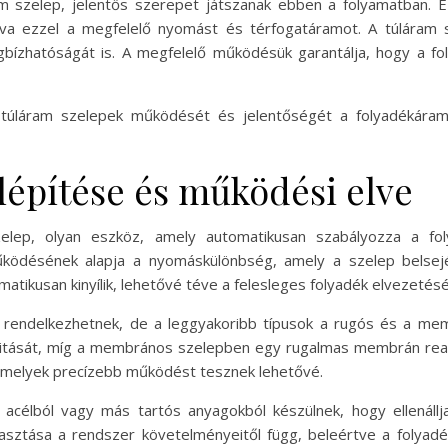
ram szelep, jelentős szerepet játszanak ebben a folyamatban.
sítva ezzel a megfelelő nyomást és térfogatáramot. A túlár
ízhatóságát is. A megfelelő működésük garantálja, hogy a fol
a túláram szelepek működését és jelentőségét a folyadékára
lépítése és működési elve
zelep, olyan eszköz, amely automatikusan szabályozza a fo
ködésének alapja a nyomáskülönbség, amely a szelep belsejé
matikusan kinyílik, lehetővé téve a felesleges folyadék elvezetésé
l rendelkezhetnek, de a leggyakoribb típusok a rugós és a m
itását, míg a membrános szelepben egy rugalmas membrán reagá
 amelyek precízebb működést tesznek lehetővé.
 acélból vagy más tartós anyagokból készülnek, hogy ellenáll
sztása a rendszer követelményeitől függ, beleértve a folyadék