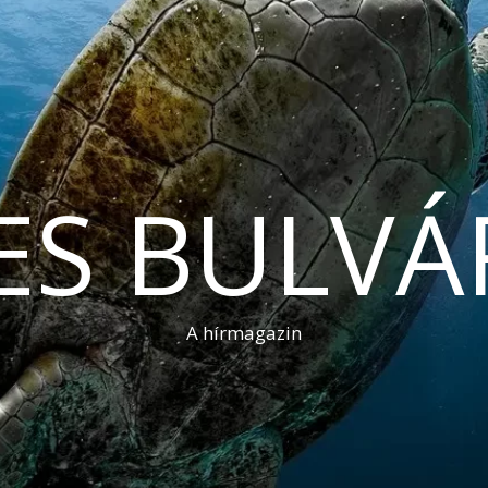
ES BULVÁ
A hírmagazin