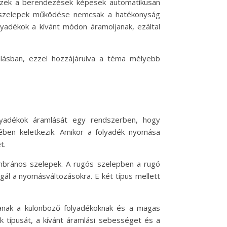
 Ezek a berendezések képesek automatikusan
am szelepek működése nemcsak a hatékonyság
yadékok a kívánt módon áramoljanak, ezáltal
mlásban, ezzel hozzájárulva a téma mélyebb
lyadékok áramlását egy rendszerben, hogy
ben keletkezik. Amikor a folyadék nyomása
t.
embrános szelepek. A rugós szelepben a rugó
l a nyomásváltozásokra. E két típus mellett
janak a különböző folyadékoknak és a magas
 típusát, a kívánt áramlási sebességet és a