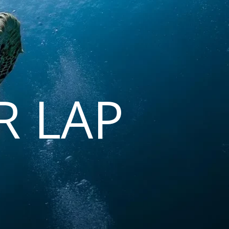
R LAP