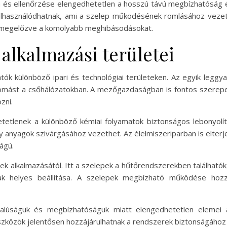
 és ellenőrzése elengedhetetlen a hosszú távú megbízhatóság é
elhasználódhatnak, ami a szelep működésének romlásához vezet
y megelőzve a komolyabb meghibásodásokat.
alkalmazási területei
ók különböző ipari és technológiai területeken. Az egyik leggyak
nyomást a csőhálózatokban. A mezőgazdaságban is fontos szerepe
zni.
tetlenek a különböző kémiai folyamatok biztonságos lebonyol
 anyagok szivárgásához vezethet. Az élelmiszeriparban is elterj
ságú.
k alkalmazásától. Itt a szelepek a hűtőrendszerekben található
ak helyes beállítása. A szelepek megbízható működése ho
lúságuk és megbízhatóságuk miatt elengedhetetlen elemei 
eszközök jelentősen hozzájárulhatnak a rendszerek biztonságáho