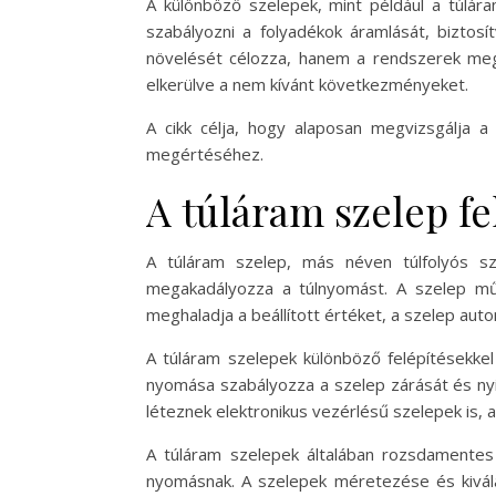
A különböző szelepek, mint például a túlá
szabályozni a folyadékok áramlását, bizto
növelését célozza, hanem a rendszerek megb
elkerülve a nem kívánt következményeket.
A cikk célja, hogy alaposan megvizsgálja 
megértéséhez.
A túláram szelep fe
A túláram szelep, más néven túlfolyós s
megakadályozza a túlnyomást. A szelep mű
meghaladja a beállított értéket, a szelep auto
A túláram szelepek különböző felépítésekke
nyomása szabályozza a szelep zárását és ny
léteznek elektronikus vezérlésű szelepek is,
A túláram szelepek általában rozsdamentes
nyomásnak. A szelepek méretezése és kivála