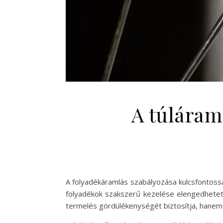
A túláram
A folyadékáramlás szabályozása kulcsfontossá
folyadékok szakszerű kezelése elengedhetetl
termelés gördülékenységét biztosítja, hanem 