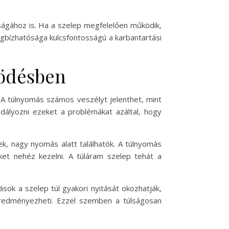
ágához is. Ha a szelep megfelelően működik,
egbízhatósága kulcsfontosságú a karbantartási
ködésben
A túlnyomás számos veszélyt jelenthet, mint
dályozni ezeket a problémákat azáltal, hogy
k, nagy nyomás alatt találhatók. A túlnyomás
t nehéz kezelni. A túláram szelep tehát a
sok a szelep túl gyakori nyitását okozhatják,
redményezheti. Ezzel szemben a túlságosan