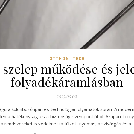
,
OTTHON
TECH
 szelep működése és jel
folyadékáramlásban
2025.05.02.
gú a különböző ipari és technológiai folyamatok során. A moder
en a hatékonyság és a biztonság szempontjából. Az ipari körn
a rendszereket is védelmezi a túlzott nyomás, a szivárgás és az 