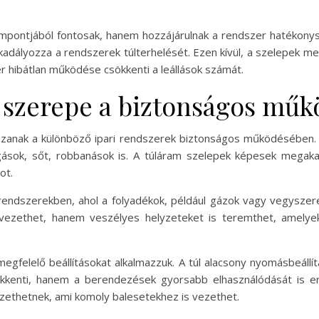
mpontjából fontosak, hanem hozzájárulnak a rendszer hatékonys
adályozza a rendszerek túlterhelését. Ezen kívül, a szelepek m
r hibátlan működése csökkenti a leállások számát.
 szerepe a biztonságos mű
szanak a különböző ipari rendszerek biztonságos működésében. 
ások, sőt, robbanások is. A túláram szelepek képesek megaka
ot.
endszerekben, ahol a folyadékok, például gázok vagy vegyszere
zethet, hanem veszélyes helyzeteket is teremthet, amelyeke
felelő beállításokat alkalmazzuk. A túl alacsony nyomásbeállítá
kkenti, hanem a berendezések gyorsabb elhasználódását is e
ethetnek, ami komoly balesetekhez is vezethet.