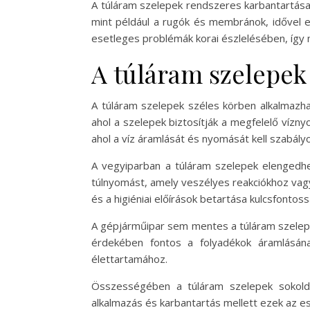
A túláram szelepek rendszeres karbantartása
mint például a rugók és membránok, idővel 
esetleges problémák korai észlelésében, íg
A túláram szelepek 
A túláram szelepek széles körben alkalmazhat
ahol a szelepek biztosítják a megfelelő víz
ahol a víz áramlását és nyomását kell szabályo
A vegyiparban a túláram szelepek elengedhe
túlnyomást, amely veszélyes reakciókhoz vagy
és a higiéniai előírások betartása kulcsfontos
A gépjárműipar sem mentes a túláram szelepe
érdekében fontos a folyadékok áramlásán
élettartamához.
Összességében a túláram szelepek sokolda
alkalmazás és karbantartás mellett ezek az 