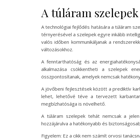
A túláram szelepek
A technológiai fejlődés hatására a túláram sze
térnyerésével a szelepek egyre inkább intelli
valós időben kommunikáljanak a rendszerekke
változásokhoz.
A fenntarthatóság és az energiahatékonyság
alkalmazása csökkentheti a szelepek en
összpontosítanak, amelyek nemcsak hatékonya
A jövőbeni fejlesztések között a prediktív k
lehet, lehetővé téve a tervezett karbant
megbízhatósága is növelhető.
A túláram szelepek tehát nemcsak a jelen 
hozzájárulva a hatékonyabb és biztonságosab
Figyelem: Ez a cikk nem számít orvosi tanács