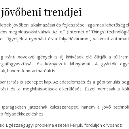
 jövőbeni trendjei
lepek jövőbeni alkalmazásai és fejlesztései izgalmas lehetőségeke
gens megoldásokká válnak. Az IoT (Internet of Things) technológiá
l, figyeljék a nyomást és a folyadékáramot, valamint automatiku
 iránti növekvő igények is új kihívások elé állítják a túlára
ergiafogyasztását és környezeti lábnyomát. A gyártók egy
k, hanem fenntarthatóak is.
arbantartás is szerepet kap. Az adatelemzés és a gépi tanulás se
artást és a meghibásodások elkerülését. Ezzel nemcsak a kö
iparágakban játszanak kulcsszerepet, hanem a jövő technológ
b folyadékkezeléshez.
nak. Egészségügyi probléma esetén kérjük, forduljon orvoshoz!