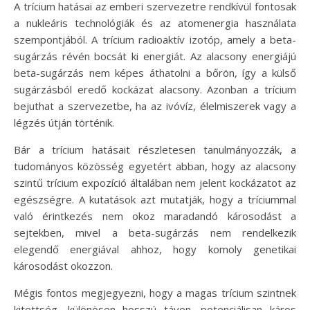
A trícium hatásai az emberi szervezetre rendkívül fontosak
a nukleáris technológiák és az atomenergia használata
szempontjából. A trícium radioaktív izotóp, amely a beta-
sugárzás révén bocsát ki energiát. Az alacsony energiájú
beta-sugárzás nem képes áthatolni a bőrön, így a külső
sugárzásból eredő kockázat alacsony. Azonban a trícium
bejuthat a szervezetbe, ha az ivóvíz, élelmiszerek vagy a
légzés útján történik.
Bár a trícium hatásait részletesen tanulmányozzák, a
tudományos közösség egyetért abban, hogy az alacsony
szintű trícium expozíció általában nem jelent kockázatot az
egészségre. A kutatások azt mutatják, hogy a tríciummal
való érintkezés nem okoz maradandó károsodást a
sejtekben, mivel a beta-sugárzás nem rendelkezik
elegendő energiával ahhoz, hogy komoly genetikai
károsodást okozzon.
Mégis fontos megjegyezni, hogy a magas trícium szintnek
kitettség, különösen hosszú távon, potenciálisan káros