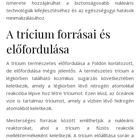
ismerete hozzájárulhat a biztonságosabb nukleáris
technológiák kifejlesztéséhez és az egészségügyi hatások
minimalizálásához.
A trícium forrásai és
előfordulása
A trícium természetes előfordulása a Földön korlátozott,
de előfordulása mégis jelentős. A természetes trícium a
légkörben található kozmikus sugárzás következtében
keletkezik, amely a légkörben lévő nitrogén atomokkal
reakcióba lépve hoz létre tríciumot. Ezen kívül, az óceánok
vize is tartalmaz tríciumot, amely a vízben lévő hidrogén
atomokból keletkezik.
Mesterséges forrásai között említhetjük a nukleáris
reaktorokat, ahol a trícium a fúziós reakciók
melléktermékeként keletkezik. A trícium előállítása során a