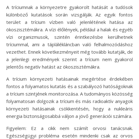
A tríciumnak a környezetre gyakorolt hatását a tudósok
különböző kutatások során vizsgálják. Az egyik fontos
terület a trícium vízben való jelenlétének hatása az
ökoszisztémákra. A vízi élőlények, például a halak és egyéb
vízi organizmusok, szintén érintkezésbe kerülhetnek
tríciummal, ami a táplálékláncban való felhalmozódáshoz
vezethet. Ennek következményeit még tovább kutatják, de
a jelenlegi eredmények szerint a trícium nem gyakorol
jelentős negatív hatást az ökoszisztémákra.
A trícium környezeti hatásainak megértése érdekében
fontos a folyamatos kutatás és a szabályozó hatóságoknak
a trícium szintjének monitorozása. A tudományos közösség
folyamatosan dolgozik a trícium és más radioaktív anyagok
környezeti hatásainak csökkentésén, hogy a nukleáris
energia biztonságosabbá váljon a jövő generációi számára.
Figyelem: Ez a cikk nem számít orvosi tanácsnak.
Egészségügyi probléma esetén mindenki csak az orvos