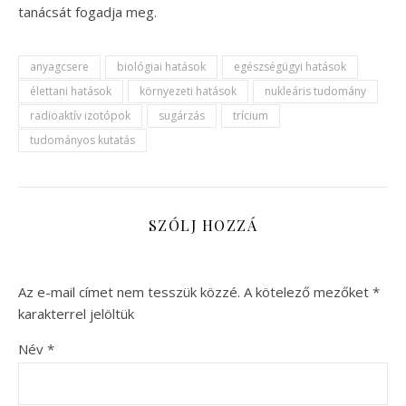
tanácsát fogadja meg.
anyagcsere
biológiai hatások
egészségügyi hatások
élettani hatások
környezeti hatások
nukleáris tudomány
radioaktív izotópok
sugárzás
trícium
tudományos kutatás
SZÓLJ HOZZÁ
Az e-mail címet nem tesszük közzé.
A kötelező mezőket
*
karakterrel jelöltük
Név
*