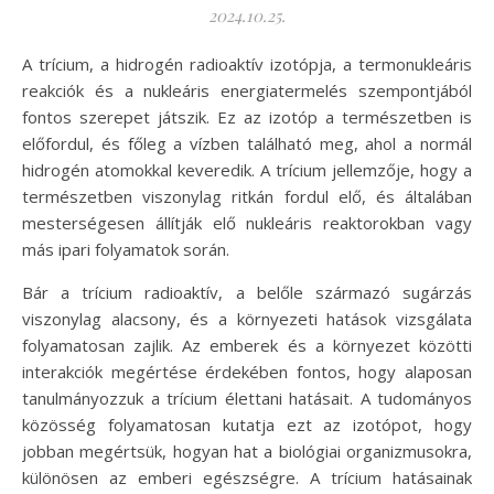
2024.10.25.
A trícium, a hidrogén radioaktív izotópja, a termonukleáris
reakciók és a nukleáris energiatermelés szempontjából
fontos szerepet játszik. Ez az izotóp a természetben is
előfordul, és főleg a vízben található meg, ahol a normál
hidrogén atomokkal keveredik. A trícium jellemzője, hogy a
természetben viszonylag ritkán fordul elő, és általában
mesterségesen állítják elő nukleáris reaktorokban vagy
más ipari folyamatok során.
Bár a trícium radioaktív, a belőle származó sugárzás
viszonylag alacsony, és a környezeti hatások vizsgálata
folyamatosan zajlik. Az emberek és a környezet közötti
interakciók megértése érdekében fontos, hogy alaposan
tanulmányozzuk a trícium élettani hatásait. A tudományos
közösség folyamatosan kutatja ezt az izotópot, hogy
jobban megértsük, hogyan hat a biológiai organizmusokra,
különösen az emberi egészségre. A trícium hatásainak