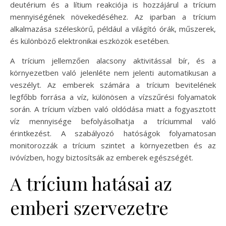
deutérium és a lítium reakciója is hozzájárul a trícium
mennyiségének növekedéséhez. Az iparban a trícium
alkalmazása széleskörű, például a világító órák, műszerek,
és különböző elektronikai eszközök esetében.
A trícium jellemzően alacsony aktivitással bír, és a
környezetben való jelenléte nem jelenti automatikusan a
veszélyt. Az emberek számára a trícium bevitelének
legfőbb forrása a víz, különösen a vízszűrési folyamatok
során. A trícium vízben való oldódása miatt a fogyasztott
víz mennyisége befolyásolhatja a tríciummal való
érintkezést. A szabályozó hatóságok folyamatosan
monitorozzák a trícium szintet a környezetben és az
ivóvízben, hogy biztosítsák az emberek egészségét.
A trícium hatásai az
emberi szervezetre