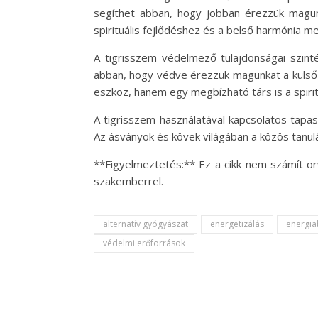
segíthet abban, hogy jobban érezzük magunka
spirituális fejlődéshez és a belső harmónia 
A tigrisszem védelmező tulajdonságai szinté
abban, hogy védve érezzük magunkat a külső 
eszköz, hanem egy megbízható társ is a spiritu
A tigrisszem használatával kapcsolatos tapa
Az ásványok és kövek világában a közös tanulá
**Figyelmeztetés:** Ez a cikk nem számít or
szakemberrel.
alternatív gyógyászat
energetizálás
energia
védelmi erőforrások