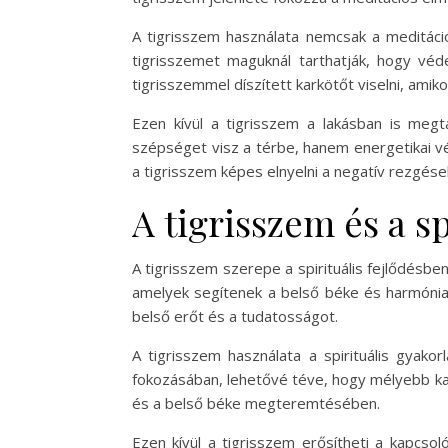
A tigrisszem használata nemcsak a meditáci
tigrisszemet maguknál tarthatják, hogy véd
tigrisszemmel díszített karkötőt viselni, amik
Ezen kívül a tigrisszem a lakásban is megta
szépséget visz a térbe, hanem energetikai v
a tigrisszem képes elnyelni a negatív rezgések
A tigrisszem és a sp
A tigrisszem szerepe a spirituális fejlődésbe
amelyek segítenek a belső béke és harmónia 
belső erőt és a tudatosságot.
A tigrisszem használata a spirituális gyako
fokozásában, lehetővé téve, hogy mélyebb kap
és a belső béke megteremtésében.
Ezen kívül a tigrisszem erősítheti a kapcsol