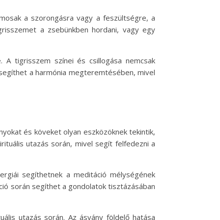
amosak a szorongásra vagy a feszültségre, a
tigrisszemet a zsebünkben hordani, vagy egy
e. A tigrisszem színei és csillogása nemcsak
n segíthet a harmónia megteremtésében, mivel
ányokat és köveket olyan eszközöknek tekintik,
uális utazás során, mivel segít felfedezni a
energiái segíthetnek a meditáció mélységének
ció során segíthet a gondolatok tisztázásában
tuális utazás során. Az ásvány földelő hatása