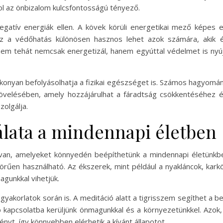
hol az önbizalom kulcsfontosságú tényező.
egatív energiák ellen. A kövek körüli energetikai mező képes 
. Ez a védőhatás különösen hasznos lehet azok számára, akik 
zem tehát nemcsak energetizál, hanem egyúttal védelmet is nyúj
tékonyan befolyásolhatja a fizikai egészséget is. Számos hagyomá
növelésében, amely hozzájárulhat a fáradtság csökkentéséhez és
zolgálja.
álata a mindennapi életben
an, amelyeket könnyedén beépíthetünk a mindennapi életünkbe
örűen használható. Az ékszerek, mint például a nyakláncok, kar
agunkkal vihetjük.
gyakorlatok során is. A meditáció alatt a tigrisszem segíthet a 
kapcsolatba kerüljünk önmagunkkal és a környezetünkkel. Azok, a
nyt, így könnyebben elérhetik a kívánt állapotot.