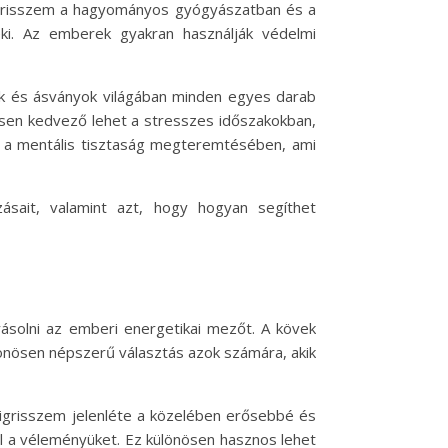
 tigrisszem a hagyományos gyógyászatban és a
neki. Az emberek gyakran használják védelmi
vek és ásványok világában minden egyes darab
nösen kedvező lehet a stresszes időszakokban,
et a mentális tisztaság megteremtésében, ami
ásait, valamint azt, hogy hogyan segíthet
yásolni az emberi energetikai mezőt. A kövek
lönösen népszerű választás azok számára, akik
tigrisszem jelenléte a közelében erősebbé és
el a véleményüket. Ez különösen hasznos lehet