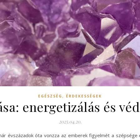
,
EGÉSZSÉG
ÉRDEKESSÉGEK
ása: energetizálás és vé
2025.04.20.
már évszázadok óta vonzza az emberek figyelmét a szépsége é