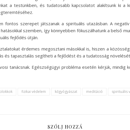
t a testünkben, és tudatosabb kapcsolatot alakítsunk ki a kül
megteremtéséhez.
n fontos szerepet játszanak a spirituális utazásban. A negatív
hatásokkal szemben, így könnyebben fókuszálhatunk a belső mun
ális fejlődés útján.
sztalatokat érdemes megosztani másokkal is, hiszen a közösségi 
s és tapasztalás segítheti a fejlődést és a tudatosság növelését
vosi tanácsnak. Egészségügyi probléma esetén kérjük, mindig 
blokkok
fizikai védelem
kőgyógyászat
meditáció
spirituális
SZÓLJ HOZZÁ