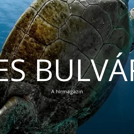
ES BULVÁ
A hírmagazin