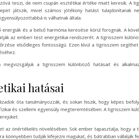
nzóvá teszi, de nem csupán esztétikai értéke miatt keresik. A
erepet játszik, mivel számos jótékony hatást tulajdonítanak 
gyensúlyozottabbá is válhatnak általa.
lő energiák és a belső harmónia keresése körül forognak. A kö
atják az emberi test energetikai rendszerét. A tigrisszem külö
őrzése elsődleges fontosságú. Ezen kívül a tigrisszem segíth
léséhez.
megvizsgáljuk a tigrisszem különböző hatásait és alkalmaz
tikai hatásai
zázadok óta tanulmányozzák, és sokan hiszik, hogy képes befol
 fizikai és szellemi egyensúly megteremtésében. A tigrisszem kü
erejüket.
het az önértékelés növelésében. Sok ember tapasztalja, hogy a 
a könnyebben tudják kifejezni magukat, és bátrabban vállalják f