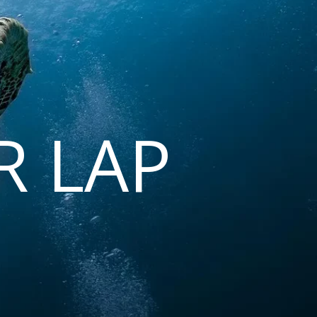
R LAP