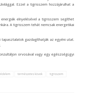
világgal. Ezzel a tigrisszem hozzájárulhat a
 energiák elnyelésével a tigrisszem segíthet
kára. A tigrisszem tehát nemcsak energetikai
tapasztalatok gazdagíthatják az egyéni utat.
.
konzultáljon orvosával vagy egy egészségügyi
 védelem
természetes kövek
tigrisszem