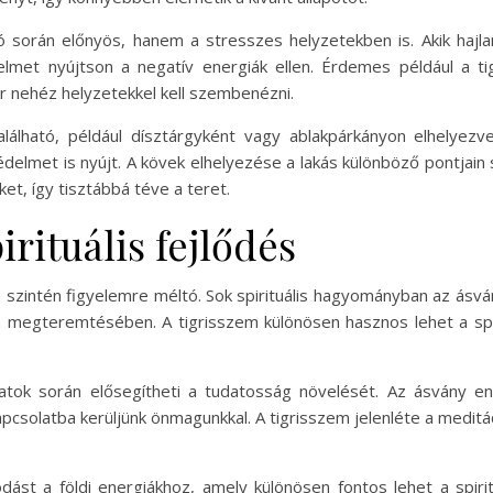
ó során előnyös, hanem a stresszes helyzetekben is. Akik hajl
elmet nyújtson a negatív energiák ellen. Érdemes például a 
or nehéz helyzetekkel kell szembenézni.
lálható, például dísztárgyként vagy ablakpárkányon elhelyezv
édelmet is nyújt. A kövek elhelyezése a lakás különböző pontjai
et, így tisztábbá téve a teret.
irituális fejlődés
n szintén figyelemre méltó. Sok spirituális hagyományban az ásv
megteremtésében. A tigrisszem különösen hasznos lehet a spirit
rlatok során elősegítheti a tudatosság növelését. Az ásvány 
csolatba kerüljünk önmagunkkal. A tigrisszem jelenléte a meditá
ódást a földi energiákhoz, amely különösen fontos lehet a spiri