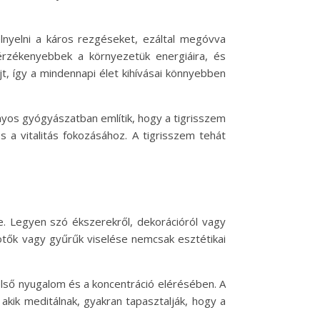
elnyelni a káros rezgéseket, ezáltal megóvva
érzékenyebbek a környezetük energiáira, és
t, így a mindennapi élet kihívásai könnyebben
nyos gyógyászatban említik, hogy a tigrisszem
 a vitalitás fokozásához. A tigrisszem tehát
. Legyen szó ékszerekről, dekorációról vagy
kötők vagy gyűrűk viselése nemcsak esztétikai
belső nyugalom és a koncentráció elérésében. A
kik meditálnak, gyakran tapasztalják, hogy a