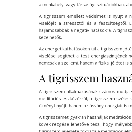
a munkahelyi vagy társasági szituációkban, a
A tigrisszem emellett védelmet is nyújt a n
viselőjét a stressztől és a feszültségtől
hajlamosabbak a negatív hatásokra. A tigriss
kezelhetők.
Az energetikai hatásokon túl a tigrisszem jó
viselése segíthet a test energiaszintjének 
nemcsak a szellemi, hanem a fizikai jólétet is s
A tigrisszem haszn
A tigrisszem alkalmazásának számos módja v
meditációs eszközökről, a tigrisszem szélesk
élményt nyújt, hanem az ásvány energiáit is m
A tigrisszemet gyakran használják meditációs 
kövek rezgése lehetővé teszi, hogy mélyebb 
tigrisszem jelenléte fokozza a meditációs élmé