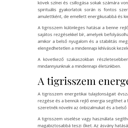
kövek színei és csillogása sokak számára vo
spirituális gyakorlatok során is fontos sz
amulettként, de emellett energikusabbá és kie
A tigrisszem különleges hatásai a benne rej
sajátos rezgésekkel bír, amelyek befolyásolh
amikor a belső nyugalom és a stabilitás meg
elengedhetetlen a mindennapi kihívások keze
A következő szakaszokban részletesebben 
mindannyiunknak a mindennapi életünkben.
A tigrisszem energe
A tigrisszem energetikai tulajdonságait évs
rezgése és a bennük rejlő energia segíthet a
szeretnék növelni az önbizalmukat és a belső 
A tigrisszem viselése vagy használata segít
magabiztosabbá teszi őket. Az ásvány hatásár