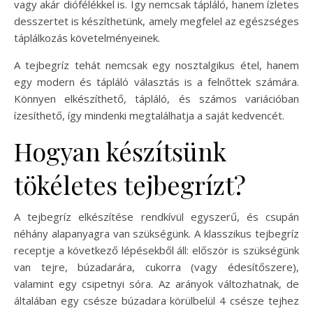
vagy akár diófélékkel is. Így nemcsak tápláló, hanem ízletes
desszertet is készíthetünk, amely megfelel az egészséges
táplálkozás követelményeinek.
A tejbegríz tehát nemcsak egy nosztalgikus étel, hanem
egy modern és tápláló választás is a felnőttek számára.
Könnyen elkészíthető, tápláló, és számos variációban
ízesíthető, így mindenki megtalálhatja a saját kedvencét.
Hogyan készítsünk
tökéletes tejbegrízt?
A tejbegríz elkészítése rendkívül egyszerű, és csupán
néhány alapanyagra van szükségünk. A klasszikus tejbegríz
receptje a következő lépésekből áll: először is szükségünk
van tejre, búzadarára, cukorra (vagy édesítőszere),
valamint egy csipetnyi sóra. Az arányok változhatnak, de
általában egy csésze búzadara körülbelül 4 csésze tejhez