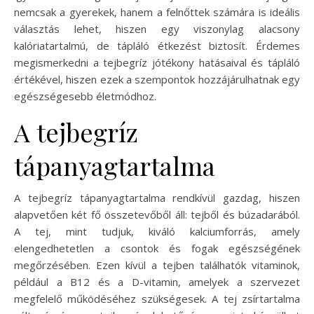
nemcsak a gyerekek, hanem a felnőttek számára is ideális
választás lehet, hiszen egy viszonylag alacsony
kalóriatartalmú, de tápláló étkezést biztosít. Érdemes
megismerkedni a tejbegríz jótékony hatásaival és tápláló
értékével, hiszen ezek a szempontok hozzájárulhatnak egy
egészségesebb életmódhoz.
A tejbegríz
tápanyagtartalma
A tejbegríz tápanyagtartalma rendkívül gazdag, hiszen
alapvetően két fő összetevőből áll: tejből és búzadarából.
A tej, mint tudjuk, kiváló kalciumforrás, amely
elengedhetetlen a csontok és fogak egészségének
megőrzésében. Ezen kívül a tejben találhatók vitaminok,
például a B12 és a D-vitamin, amelyek a szervezet
megfelelő működéséhez szükségesek. A tej zsírtartalma