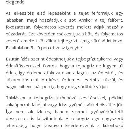
elegendő.
Az elkészítés első lépéseként a tejet felforraljuk egy
lábasban, majd hozzáadjuk a sót. Amikor a tej felforrt,
fokozatosan, folyamatos keverés mellett adjuk hozzá a
búzadarát. Ezt követően csökkentjük a hőt, és folyamatos
keverés mellett főzzük a tejbegrízt, amíg sűrűsödni kezd.
Ez általában 5-10 percet vesz igénybe.
Ezután ízlés szerint édesíthetjük a tejbegrízt cukorral vagy
édesítőszerekkel. Fontos, hogy a tejbegríz ne legyen túl
édes, így érdemes fokozatosan adagolni az édesítőt, és
közben kóstolni. Ha kész, érdemes levetni a tűzről, és
hagyni pihenni pár percig, hogy még sűrűbbé váljon.
Tálaláskor a tejbegrízt különböző ízesítésekkel, például
kakaóporral, fahéjjal vagy friss gyümölcsökkel díszíthetjük.
Így nemcsak ízletes, hanem szemet gyönyörködtető
desszertet is készíthetünk. A tejbegríz egy nagyszerű
lehetőség, hogy kreatívan kísérletezzünk a különböző