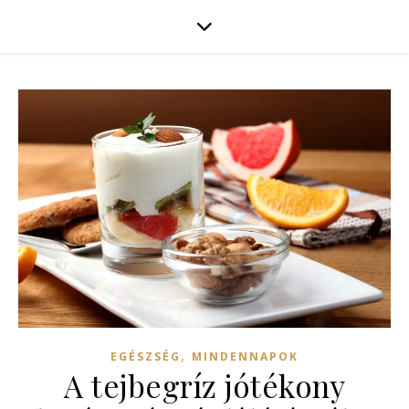
,
EGÉSZSÉG
MINDENNAPOK
A tejbegríz jótékony