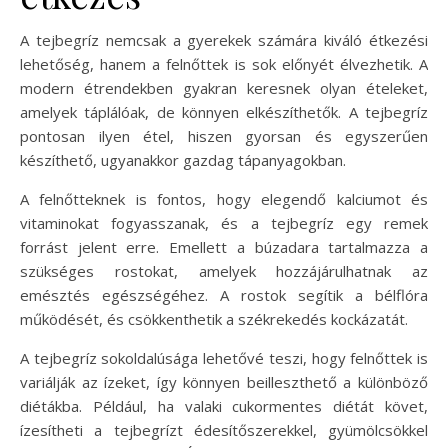
A tejbegríz nemcsak a gyerekek számára kiváló étkezési
lehetőség, hanem a felnőttek is sok előnyét élvezhetik. A
modern étrendekben gyakran keresnek olyan ételeket,
amelyek táplálóak, de könnyen elkészíthetők. A tejbegríz
pontosan ilyen étel, hiszen gyorsan és egyszerűen
készíthető, ugyanakkor gazdag tápanyagokban.
A felnőtteknek is fontos, hogy elegendő kalciumot és
vitaminokat fogyasszanak, és a tejbegríz egy remek
forrást jelent erre. Emellett a búzadara tartalmazza a
szükséges rostokat, amelyek hozzájárulhatnak az
emésztés egészségéhez. A rostok segítik a bélflóra
működését, és csökkenthetik a székrekedés kockázatát.
A tejbegríz sokoldalúsága lehetővé teszi, hogy felnőttek is
variálják az ízeket, így könnyen beilleszthető a különböző
diétákba. Például, ha valaki cukormentes diétát követ,
ízesítheti a tejbegrízt édesítőszerekkel, gyümölcsökkel