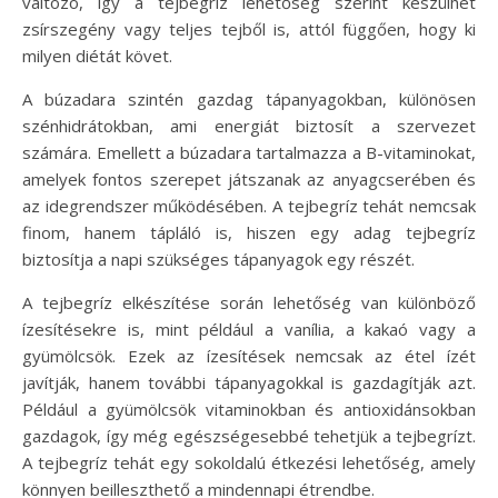
változó, így a tejbegríz lehetőség szerint készülhet
zsírszegény vagy teljes tejből is, attól függően, hogy ki
milyen diétát követ.
A búzadara szintén gazdag tápanyagokban, különösen
szénhidrátokban, ami energiát biztosít a szervezet
számára. Emellett a búzadara tartalmazza a B-vitaminokat,
amelyek fontos szerepet játszanak az anyagcserében és
az idegrendszer működésében. A tejbegríz tehát nemcsak
finom, hanem tápláló is, hiszen egy adag tejbegríz
biztosítja a napi szükséges tápanyagok egy részét.
A tejbegríz elkészítése során lehetőség van különböző
ízesítésekre is, mint például a vanília, a kakaó vagy a
gyümölcsök. Ezek az ízesítések nemcsak az étel ízét
javítják, hanem további tápanyagokkal is gazdagítják azt.
Például a gyümölcsök vitaminokban és antioxidánsokban
gazdagok, így még egészségesebbé tehetjük a tejbegrízt.
A tejbegríz tehát egy sokoldalú étkezési lehetőség, amely
könnyen beilleszthető a mindennapi étrendbe.