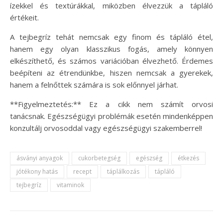
ízekkel és textúrákkal, miközben élvezzük a tápláló
értékeit.
A tejbegríz tehát nemcsak egy finom és tápláló étel,
hanem egy olyan klasszikus fogás, amely könnyen
elkészíthető, és számos variációban élvezhető. Érdemes
beépíteni az étrendünkbe, hiszen nemcsak a gyerekek,
hanem a felnőttek számára is sok előnnyel járhat.
**Figyelmeztetés:** Ez a cikk nem számít orvosi
tanácsnak. Egészségügyi problémák esetén mindenképpen
konzultálj orvosoddal vagy egészségügyi szakemberrel!
ásványi anyagok
cukorbetegség
egészség
étkezés
jótékony hatás
recept
táplálkozás
tápláló
tejbegríz
vitaminok