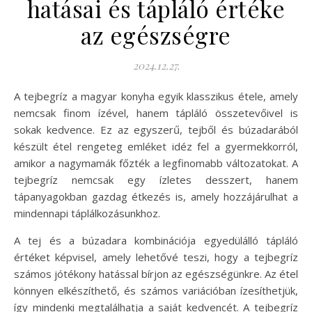
hatásai és tápláló értéke
az egészségre
2024.12.27.
A tejbegríz a magyar konyha egyik klasszikus étele, amely
nemcsak finom ízével, hanem tápláló összetevőivel is
sokak kedvence. Ez az egyszerű, tejből és búzadarából
készült étel rengeteg emléket idéz fel a gyermekkorról,
amikor a nagymamák főzték a legfinomabb változatokat. A
tejbegríz nemcsak egy ízletes desszert, hanem
tápanyagokban gazdag étkezés is, amely hozzájárulhat a
mindennapi táplálkozásunkhoz.
A tej és a búzadara kombinációja egyedülálló tápláló
értéket képvisel, amely lehetővé teszi, hogy a tejbegríz
számos jótékony hatással bírjon az egészségünkre. Az étel
könnyen elkészíthető, és számos variációban ízesíthetjük,
így mindenki megtalálhatja a saját kedvencét. A tejbegríz