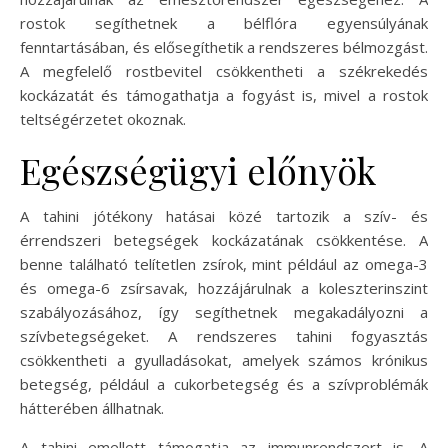
rostok segíthetnek a bélflóra egyensúlyának
fenntartásában, és elősegíthetik a rendszeres bélmozgást.
A megfelelő rostbevitel csökkentheti a székrekedés
kockázatát és támogathatja a fogyást is, mivel a rostok
teltségérzetet okoznak.
Egészségügyi előnyök
A tahini jótékony hatásai közé tartozik a szív- és
érrendszeri betegségek kockázatának csökkentése. A
benne található telítetlen zsírok, mint például az omega-3
és omega-6 zsírsavak, hozzájárulnak a koleszterinszint
szabályozásához, így segíthetnek megakadályozni a
szívbetegségeket. A rendszeres tahini fogyasztás
csökkentheti a gyulladásokat, amelyek számos krónikus
betegség, például a cukorbetegség és a szívproblémák
hátterében állhatnak.
A tahini emellett támogatja az immunrendszert is. A