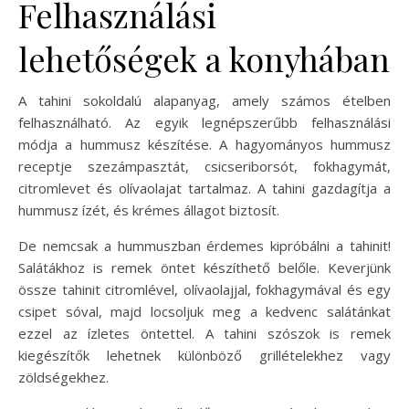
Felhasználási
lehetőségek a konyhában
A tahini sokoldalú alapanyag, amely számos ételben
felhasználható. Az egyik legnépszerűbb felhasználási
módja a hummusz készítése. A hagyományos hummusz
receptje szezámpasztát, csicseriborsót, fokhagymát,
citromlevet és olívaolajat tartalmaz. A tahini gazdagítja a
hummusz ízét, és krémes állagot biztosít.
De nemcsak a hummuszban érdemes kipróbálni a tahinit!
Salátákhoz is remek öntet készíthető belőle. Keverjünk
össze tahinit citromlével, olívaolajjal, fokhagymával és egy
csipet sóval, majd locsoljuk meg a kedvenc salátánkat
ezzel az ízletes öntettel. A tahini szószok is remek
kiegészítők lehetnek különböző grillételekhez vagy
zöldségekhez.