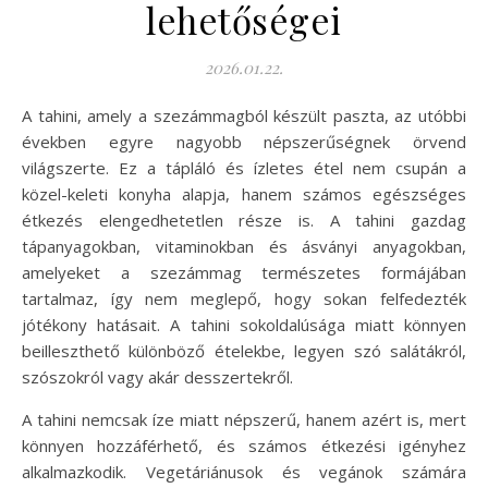
lehetőségei
2026.01.22.
A tahini, amely a szezámmagból készült paszta, az utóbbi
években egyre nagyobb népszerűségnek örvend
világszerte. Ez a tápláló és ízletes étel nem csupán a
közel-keleti konyha alapja, hanem számos egészséges
étkezés elengedhetetlen része is. A tahini gazdag
tápanyagokban, vitaminokban és ásványi anyagokban,
amelyeket a szezámmag természetes formájában
tartalmaz, így nem meglepő, hogy sokan felfedezték
jótékony hatásait. A tahini sokoldalúsága miatt könnyen
beilleszthető különböző ételekbe, legyen szó salátákról,
szószokról vagy akár desszertekről.
A tahini nemcsak íze miatt népszerű, hanem azért is, mert
könnyen hozzáférhető, és számos étkezési igényhez
alkalmazkodik. Vegetáriánusok és vegánok számára