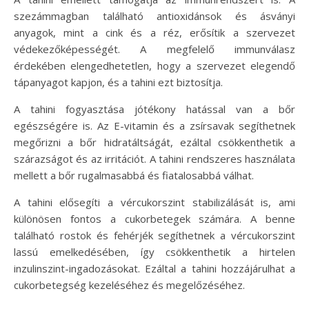
szezámmagban található antioxidánsok és ásványi
anyagok, mint a cink és a réz, erősítik a szervezet
védekezőképességét. A megfelelő immunválasz
érdekében elengedhetetlen, hogy a szervezet elegendő
tápanyagot kapjon, és a tahini ezt biztosítja.
A tahini fogyasztása jótékony hatással van a bőr
egészségére is. Az E-vitamin és a zsírsavak segíthetnek
megőrizni a bőr hidratáltságát, ezáltal csökkenthetik a
szárazságot és az irritációt. A tahini rendszeres használata
mellett a bőr rugalmasabbá és fiatalosabbá válhat.
A tahini elősegíti a vércukorszint stabilizálását is, ami
különösen fontos a cukorbetegek számára. A benne
található rostok és fehérjék segíthetnek a vércukorszint
lassú emelkedésében, így csökkenthetik a hirtelen
inzulinszint-ingadozásokat. Ezáltal a tahini hozzájárulhat a
cukorbetegség kezeléséhez és megelőzéséhez.