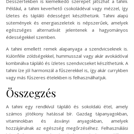
Desszertekben is kiemelkedő szerepet játszhat a tahini.
Például, a tahini keverhető csokoládéval vagy mézzel, így
ízletes és tápláló édességet készíthetünk. Tahini alapú
sütemények és energiaszeletek is népszerűek, amelyek
egészséges alternatívát jelentenek a hagyományos
édességekkel szemben.
A tahini emellett remek alapanyaga a szendvicseknek is.
Különféle zöldségekkel, hummusszal vagy akár avokádóval
kombinálva tápláló és ízletes szendvicseket készíthetünk. A
tahini íze jól harmonizál a fűszerekkel is, így akár currykben
vagy más fűszeres ételekben is felhasználhatjuk.
Összegzés
A tahini egy rendkívül tápláló és sokoldalú étel, amely
számos jótékony hatással bír. Gazdag tápanyagokban,
vitaminokban és ásványi anyagokban, amelyek
hozzájárulnak az egészség megőrzéséhez. Felhasználási