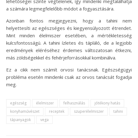
lehetőségei szinte végtelenek, így mindenki megtalálhatja
a számára legmegfelelőbb módot a fogyasztására.
Azonban fontos megjegyezni, hogy a tahini nem
helyettesíti az egészséges és kiegyensúlyozott étrendet.
Mint minden élelmiszer esetében, a mértékletesség
kulcsfontosságú. A tahini ízletes és tápláló, de a legjobb
eredmények eléréséhez érdemes változatosan étkezni,
más zöldségekkel és fehérjeforrásokkal kombinálva.
Ez a cikk nem számít orvosi tanácsnak. Egészségügyi
probléma esetén mindenki csak az orvos tanácsát fogadja
meg.
egészség
élelmiszer
felhasználás
jótékony hatás
konyhaművészet
receptek
szuperélelmiszer
tahini
tápanyagok
vega