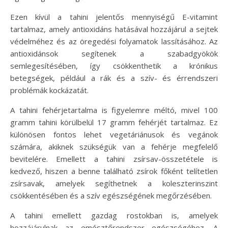
Ezen kívül a tahini jelentős mennyiségű E-vitamint
tartalmaz, amely antioxidáns hatásával hozzájárul a sejtek
védelméhez és az öregedési folyamatok lassításához. Az
antioxidánsok segítenek a szabadgyökök
semlegesítésében, így csökkenthetik a krónikus
betegségek, például a rák és a szív- és érrendszeri
problémák kockázatát.
A tahini fehérjetartalma is figyelemre méltó, mivel 100
gramm tahini körülbelül 17 gramm fehérjét tartalmaz. Ez
különösen fontos lehet vegetáriánusok és vegánok
számára, akiknek szükségük van a fehérje megfelelő
bevitelére. Emellett a tahini zsírsav-összetétele is
kedvező, hiszen a benne található zsírok főként telítetlen
zsírsavak, amelyek segíthetnek a koleszterinszint
csökkentésében és a szív egészségének megőrzésében.
A tahini emellett gazdag rostokban is, amelyek
hozzájárulnak az emésztőrendszer egészségéhez. A