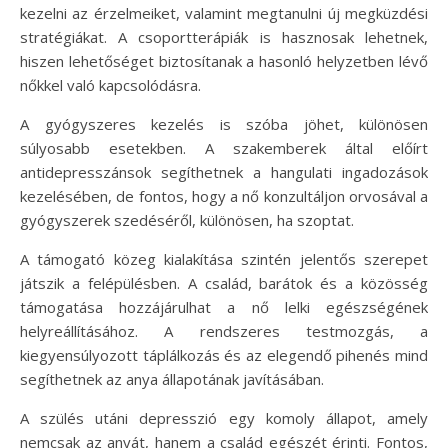
kezelni az érzelmeiket, valamint megtanulni új megküzdési
stratégiákat. A csoportterápiák is hasznosak lehetnek,
hiszen lehetőséget biztosítanak a hasonló helyzetben lévő
nőkkel való kapcsolódásra.
A gyógyszeres kezelés is szóba jöhet, különösen
súlyosabb esetekben. A szakemberek által előírt
antidepresszánsok segíthetnek a hangulati ingadozások
kezelésében, de fontos, hogy a nő konzultáljon orvosával a
gyógyszerek szedéséről, különösen, ha szoptat.
A támogató közeg kialakítása szintén jelentős szerepet
játszik a felépülésben. A család, barátok és a közösség
támogatása hozzájárulhat a nő lelki egészségének
helyreállításához. A rendszeres testmozgás, a
kiegyensúlyozott táplálkozás és az elegendő pihenés mind
segíthetnek az anya állapotának javításában.
A szülés utáni depresszió egy komoly állapot, amely
nemcsak az anyát, hanem a család egészét érinti. Fontos,