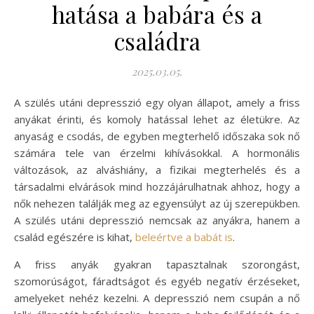
hatása a babára és a
családra
2025.03.05.
A szülés utáni depresszió egy olyan állapot, amely a friss
anyákat érinti, és komoly hatással lehet az életükre. Az
anyaság e csodás, de egyben megterhelő időszaka sok nő
számára tele van érzelmi kihívásokkal. A hormonális
változások, az alváshiány, a fizikai megterhelés és a
társadalmi elvárások mind hozzájárulhatnak ahhoz, hogy a
nők nehezen találják meg az egyensúlyt az új szerepükben.
A szülés utáni depresszió nemcsak az anyákra, hanem a
család egészére is kihat,
beleértve a babát is
.
A friss anyák gyakran tapasztalnak szorongást,
szomorúságot, fáradtságot és egyéb negatív érzéseket,
amelyeket nehéz kezelni. A depresszió nem csupán a nő