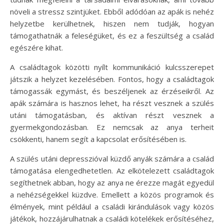
növeli a stressz szintjüket. Ebből adódóan az apák is nehéz
helyzetbe kerülhetnek, hiszen nem tudják, hogyan
támogathatnák a feleségüket, és ez a feszültség a család
egészére kihat.
A családtagok közötti nyílt kommunikáció kulcsszerepet
játszik a helyzet kezelésében. Fontos, hogy a családtagok
támogassák egymást, és beszéljenek az érzéseikről. Az
apák számára is hasznos lehet, ha részt vesznek a szülés
utáni támogatásban, és aktívan részt vesznek a
gyermekgondozásban. Ez nemcsak az anya terheit
csökkenti, hanem segít a kapcsolat erősítésében is.
A szülés utáni depresszióval küzdő anyák számára a család
támogatása elengedhetetlen. Az elkötelezett családtagok
segíthetnek abban, hogy az anya ne érezze magát egyedül
a nehézségekkel küzdve. Emellett a közös programok és
élmények, mint például a családi kirándulások vagy közös
játékok, hozzájárulhatnak a családi kötelékek erősítéséhez,