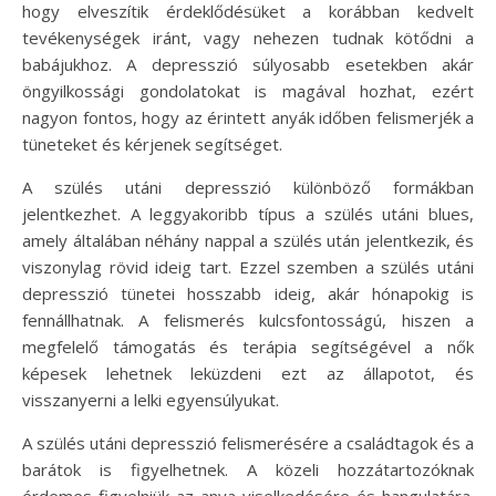
hogy elveszítik érdeklődésüket a korábban kedvelt
tevékenységek iránt, vagy nehezen tudnak kötődni a
babájukhoz. A depresszió súlyosabb esetekben akár
öngyilkossági gondolatokat is magával hozhat, ezért
nagyon fontos, hogy az érintett anyák időben felismerjék a
tüneteket és kérjenek segítséget.
A szülés utáni depresszió különböző formákban
jelentkezhet. A leggyakoribb típus a szülés utáni blues,
amely általában néhány nappal a szülés után jelentkezik, és
viszonylag rövid ideig tart. Ezzel szemben a szülés utáni
depresszió tünetei hosszabb ideig, akár hónapokig is
fennállhatnak. A felismerés kulcsfontosságú, hiszen a
megfelelő támogatás és terápia segítségével a nők
képesek lehetnek leküzdeni ezt az állapotot, és
visszanyerni a lelki egyensúlyukat.
A szülés utáni depresszió felismerésére a családtagok és a
barátok is figyelhetnek. A közeli hozzátartozóknak