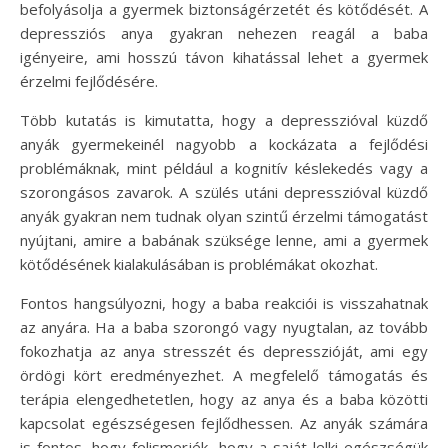
befolyásolja a gyermek biztonságérzetét és kötődését. A
depressziós anya gyakran nehezen reagál a baba
igényeire, ami hosszú távon kihatással lehet a gyermek
érzelmi fejlődésére.
Több kutatás is kimutatta, hogy a depresszióval küzdő
anyák gyermekeinél nagyobb a kockázata a fejlődési
problémáknak, mint például a kognitív késlekedés vagy a
szorongásos zavarok. A szülés utáni depresszióval küzdő
anyák gyakran nem tudnak olyan szintű érzelmi támogatást
nyújtani, amire a babának szüksége lenne, ami a gyermek
kötődésének kialakulásában is problémákat okozhat.
Fontos hangsúlyozni, hogy a baba reakciói is visszahatnak
az anyára. Ha a baba szorongó vagy nyugtalan, az tovább
fokozhatja az anya stresszét és depresszióját, ami egy
ördögi kört eredményezhet. A megfelelő támogatás és
terápia elengedhetetlen, hogy az anya és a baba közötti
kapcsolat egészségesen fejlődhessen. Az anyák számára
is fontos, hogy felismerjék, hogy a saját lelki egészségük