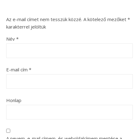
Az e-mail címet nem tesszük közzé.
A kötelező mezőket
*
karakterrel jelöltük
Név
*
E-mail cím
*
Honlap
A nevem, e-mail címem, és weboldalcímem mentése a