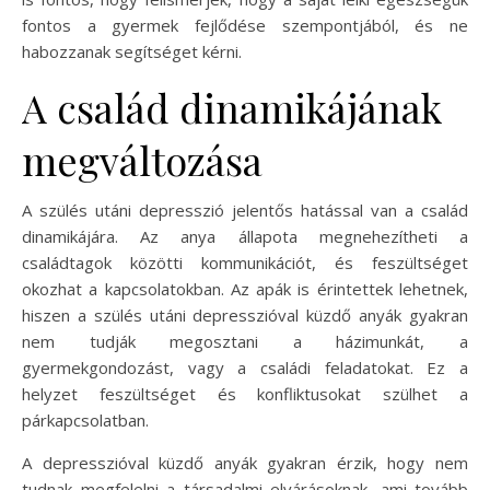
fontos a gyermek fejlődése szempontjából, és ne
habozzanak segítséget kérni.
A család dinamikájának
megváltozása
A szülés utáni depresszió jelentős hatással van a család
dinamikájára. Az anya állapota megnehezítheti a
családtagok közötti kommunikációt, és feszültséget
okozhat a kapcsolatokban. Az apák is érintettek lehetnek,
hiszen a szülés utáni depresszióval küzdő anyák gyakran
nem tudják megosztani a házimunkát, a
gyermekgondozást, vagy a családi feladatokat. Ez a
helyzet feszültséget és konfliktusokat szülhet a
párkapcsolatban.
A depresszióval küzdő anyák gyakran érzik, hogy nem
tudnak megfelelni a társadalmi elvárásoknak, ami tovább