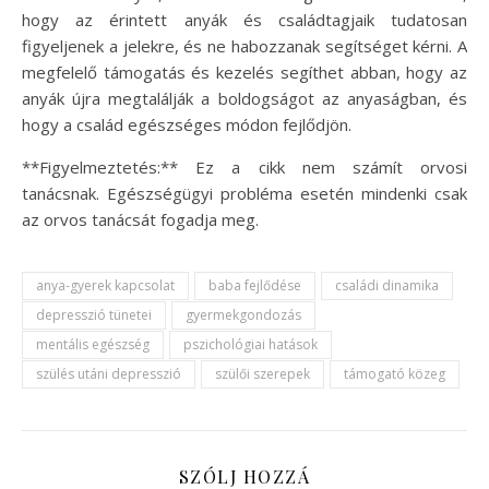
hogy az érintett anyák és családtagjaik tudatosan
figyeljenek a jelekre, és ne habozzanak segítséget kérni. A
megfelelő támogatás és kezelés segíthet abban, hogy az
anyák újra megtalálják a boldogságot az anyaságban, és
hogy a család egészséges módon fejlődjön.
**Figyelmeztetés:** Ez a cikk nem számít orvosi
tanácsnak. Egészségügyi probléma esetén mindenki csak
az orvos tanácsát fogadja meg.
anya-gyerek kapcsolat
baba fejlődése
családi dinamika
depresszió tünetei
gyermekgondozás
mentális egészség
pszichológiai hatások
szülés utáni depresszió
szülői szerepek
támogató közeg
SZÓLJ HOZZÁ