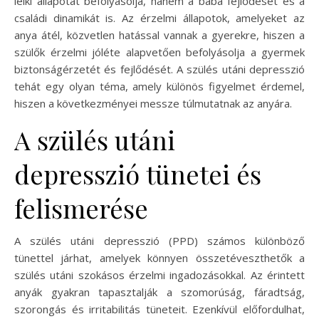
lelki állapotát befolyásolja, hanem a baba fejlődését és a
családi dinamikát is. Az érzelmi állapotok, amelyeket az
anya átél, közvetlen hatással vannak a gyerekre, hiszen a
szülők érzelmi jóléte alapvetően befolyásolja a gyermek
biztonságérzetét és fejlődését. A szülés utáni depresszió
tehát egy olyan téma, amely különös figyelmet érdemel,
hiszen a következményei messze túlmutatnak az anyára.
A szülés utáni
depresszió tünetei és
felismerése
A szülés utáni depresszió (PPD) számos különböző
tünettel járhat, amelyek könnyen összetéveszthetők a
szülés utáni szokásos érzelmi ingadozásokkal. Az érintett
anyák gyakran tapasztalják a szomorúság, fáradtság,
szorongás és irritabilitás tüneteit. Ezenkívül előfordulhat,