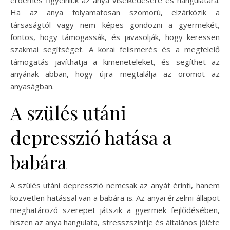
érdemes figyelniük az anya viselkedésére és hangulatára.
Ha az anya folyamatosan szomorú, elzárkózik a
társaságtól vagy nem képes gondozni a gyermekét,
fontos, hogy támogassák, és javasolják, hogy keressen
szakmai segítséget. A korai felismerés és a megfelelő
támogatás javíthatja a kimeneteleket, és segíthet az
anyának abban, hogy újra megtalálja az örömöt az
anyaságban.
A szülés utáni
depresszió hatása a
babára
A szülés utáni depresszió nemcsak az anyát érinti, hanem
közvetlen hatással van a babára is. Az anyai érzelmi állapot
meghatározó szerepet játszik a gyermek fejlődésében,
hiszen az anya hangulata, stresszszintje és általános jóléte