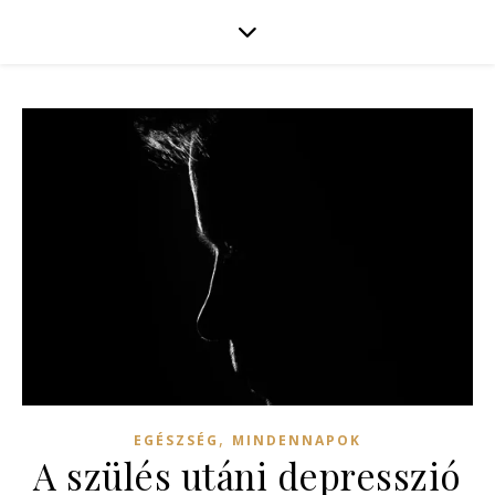
,
EGÉSZSÉG
MINDENNAPOK
A szülés utáni depresszió