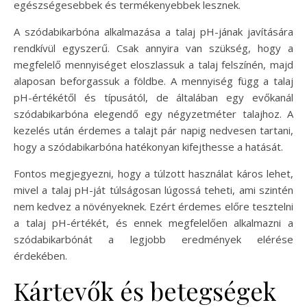
egészségesebbek és termékenyebbek lesznek.
A szódabikarbóna alkalmazása a talaj pH-jának javítására
rendkívül egyszerű. Csak annyira van szükség, hogy a
megfelelő mennyiséget eloszlassuk a talaj felszínén, majd
alaposan beforgassuk a földbe. A mennyiség függ a talaj
pH-értékétől és típusától, de általában egy evőkanál
szódabikarbóna elegendő egy négyzetméter talajhoz. A
kezelés után érdemes a talajt pár napig nedvesen tartani,
hogy a szódabikarbóna hatékonyan kifejthesse a hatását.
Fontos megjegyezni, hogy a túlzott használat káros lehet,
mivel a talaj pH-ját túlságosan lúgossá teheti, ami szintén
nem kedvez a növényeknek. Ezért érdemes előre tesztelni
a talaj pH-értékét, és ennek megfelelően alkalmazni a
szódabikarbónát a legjobb eredmények elérése
érdekében.
Kártevők és betegségek