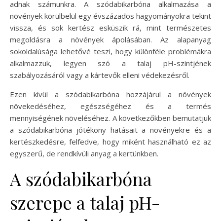
adnak számunkra. A szódabikarbóna alkalmazása a
növények körülbelül egy évszázados hagyományokra tekint
vissza, és sok kertész esküszik rá, mint természetes
megoldásra a növények ápolásában. Az alapanyag
sokoldalúsága lehetővé teszi, hogy különféle problémákra
alkalmazzuk, legyen szó a talaj pH-szintjének
szabályozásáról vagy a kártevők elleni védekezésről.
Ezen kívül a szódabikarbóna hozzájárul a növények
növekedéséhez, egészségéhez és a termés
mennyiségének növeléséhez. A következőkben bemutatjuk
a szódabikarbóna jótékony hatásait a növényekre és a
kertészkedésre, felfedve, hogy miként használható ez az
egyszerű, de rendkívüli anyag a kertünkben.
A szódabikarbóna
szerepe a talaj pH-