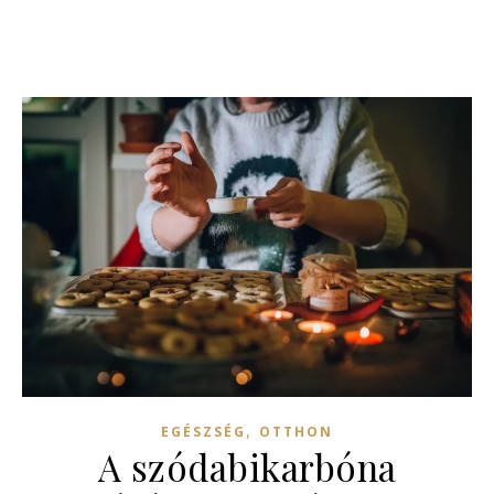
,
EGÉSZSÉG
OTTHON
A szódabikarbóna