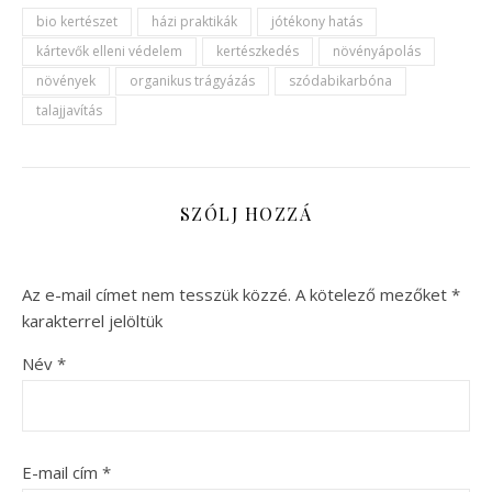
bio kertészet
házi praktikák
jótékony hatás
kártevők elleni védelem
kertészkedés
növényápolás
növények
organikus trágyázás
szódabikarbóna
talajjavítás
SZÓLJ HOZZÁ
Az e-mail címet nem tesszük közzé.
A kötelező mezőket
*
karakterrel jelöltük
Név
*
E-mail cím
*