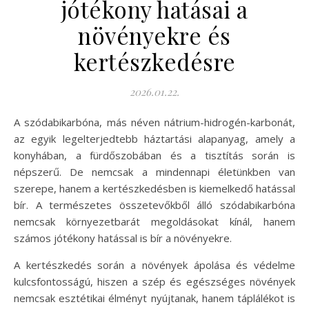
jótékony hatásai a
növényekre és
kertészkedésre
2026.01.22.
A szódabikarbóna, más néven nátrium-hidrogén-karbonát,
az egyik legelterjedtebb háztartási alapanyag, amely a
konyhában, a fürdőszobában és a tisztítás során is
népszerű. De nemcsak a mindennapi életünkben van
szerepe, hanem a kertészkedésben is kiemelkedő hatással
bír. A természetes összetevőkből álló szódabikarbóna
nemcsak környezetbarát megoldásokat kínál, hanem
számos jótékony hatással is bír a növényekre.
A kertészkedés során a növények ápolása és védelme
kulcsfontosságú, hiszen a szép és egészséges növények
nemcsak esztétikai élményt nyújtanak, hanem táplálékot is