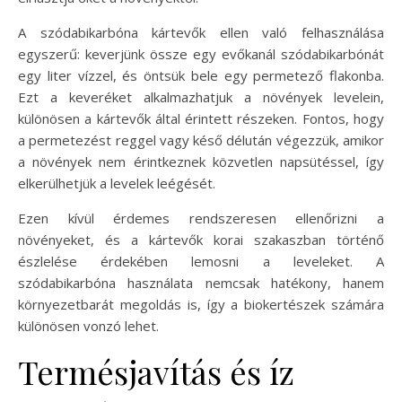
A szódabikarbóna kártevők ellen való felhasználása
egyszerű: keverjünk össze egy evőkanál szódabikarbónát
egy liter vízzel, és öntsük bele egy permetező flakonba.
Ezt a keveréket alkalmazhatjuk a növények levelein,
különösen a kártevők által érintett részeken. Fontos, hogy
a permetezést reggel vagy késő délután végezzük, amikor
a növények nem érintkeznek közvetlen napsütéssel, így
elkerülhetjük a levelek leégését.
Ezen kívül érdemes rendszeresen ellenőrizni a
növényeket, és a kártevők korai szakaszban történő
észlelése érdekében lemosni a leveleket. A
szódabikarbóna használata nemcsak hatékony, hanem
környezetbarát megoldás is, így a biokertészek számára
különösen vonzó lehet.
Termésjavítás és íz