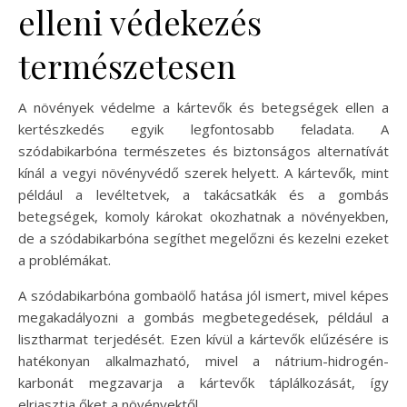
elleni védekezés
természetesen
A növények védelme a kártevők és betegségek ellen a
kertészkedés egyik legfontosabb feladata. A
szódabikarbóna természetes és biztonságos alternatívát
kínál a vegyi növényvédő szerek helyett. A kártevők, mint
például a levéltetvek, a takácsatkák és a gombás
betegségek, komoly károkat okozhatnak a növényekben,
de a szódabikarbóna segíthet megelőzni és kezelni ezeket
a problémákat.
A szódabikarbóna gombaölő hatása jól ismert, mivel képes
megakadályozni a gombás megbetegedések, például a
lisztharmat terjedését. Ezen kívül a kártevők elűzésére is
hatékonyan alkalmazható, mivel a nátrium-hidrogén-
karbonát megzavarja a kártevők táplálkozását, így
elriasztja őket a növényektől.