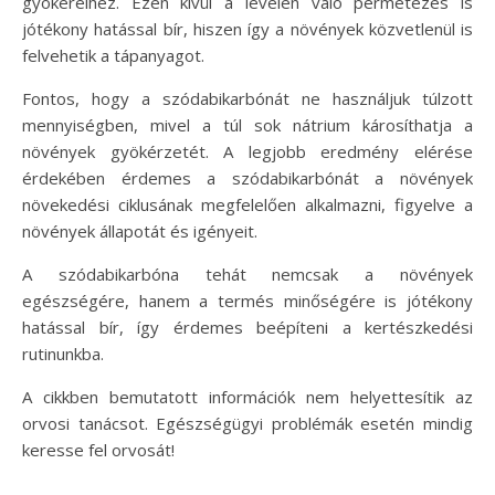
gyökereihez. Ezen kívül a levélen való permetezés is
jótékony hatással bír, hiszen így a növények közvetlenül is
felvehetik a tápanyagot.
Fontos, hogy a szódabikarbónát ne használjuk túlzott
mennyiségben, mivel a túl sok nátrium károsíthatja a
növények gyökérzetét. A legjobb eredmény elérése
érdekében érdemes a szódabikarbónát a növények
növekedési ciklusának megfelelően alkalmazni, figyelve a
növények állapotát és igényeit.
A szódabikarbóna tehát nemcsak a növények
egészségére, hanem a termés minőségére is jótékony
hatással bír, így érdemes beépíteni a kertészkedési
rutinunkba.
A cikkben bemutatott információk nem helyettesítik az
orvosi tanácsot. Egészségügyi problémák esetén mindig
keresse fel orvosát!