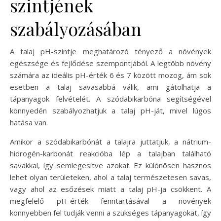
szintjének
szabályozásában
A talaj pH-szintje meghatározó tényező a növények
egészsége és fejlődése szempontjából. A legtöbb növény
számára az ideális pH-érték 6 és 7 között mozog, ám sok
esetben a talaj savasabbá válik, ami gátolhatja a
tápanyagok felvételét. A szódabikarbóna segítségével
könnyedén szabályozhatjuk a talaj pH-ját, mivel lúgos
hatása van.
Amikor a szódabikarbónát a talajra juttatjuk, a nátrium-
hidrogén-karbonát reakcióba lép a talajban található
savakkal, így semlegesítve azokat. Ez különösen hasznos
lehet olyan területeken, ahol a talaj természetesen savas,
vagy ahol az esőzések miatt a talaj pH-ja csökkent. A
megfelelő pH-érték fenntartásával a növények
könnyebben fel tudják venni a szükséges tápanyagokat, így