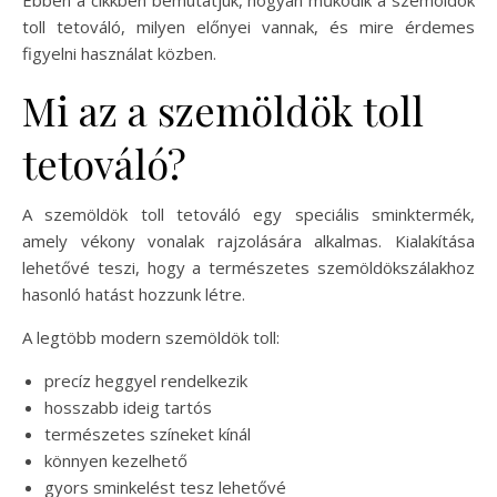
Ebben a cikkben bemutatjuk, hogyan működik a szemöldök
toll tetováló, milyen előnyei vannak, és mire érdemes
figyelni használat közben.
Mi az a szemöldök toll
tetováló?
A szemöldök toll tetováló egy speciális sminktermék,
amely vékony vonalak rajzolására alkalmas. Kialakítása
lehetővé teszi, hogy a természetes szemöldökszálakhoz
hasonló hatást hozzunk létre.
A legtöbb modern szemöldök toll:
precíz heggyel rendelkezik
hosszabb ideig tartós
természetes színeket kínál
könnyen kezelhető
gyors sminkelést tesz lehetővé