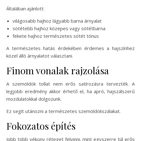
Általában ajánlott:
világosabb hajhoz lágyabb barna árnyalat
sötétebb hajhoz közepes vagy sötétbarna
fekete hajhoz természetes sötét tónus
A természetes hatás érdekében érdemes a hajszínhez
közel álló árnyalatot választani.
Finom vonalak rajzolása
A szemöldök tollat nem erős satírozásra tervezték. A
legjobb eredmény akkor érhető el, ha apró, hajszálszerű
mozdulatokkal dolgozunk.
Ez segít utánozni a természetes szemöldökszálakat.
Fokozatos építés
Jobb több vékony réteget felvinni, mint egyszerre túl erős