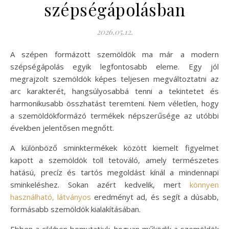
szépségápolásban
2026.05.12.
A szépen formázott szemöldök ma már a modern
szépségápolás egyik legfontosabb eleme. Egy jól
megrajzolt szemöldök képes teljesen megváltoztatni az
arc karakterét, hangsúlyosabbá tenni a tekintetet és
harmonikusabb összhatást teremteni. Nem véletlen, hogy
a szemöldökformázó termékek népszerűsége az utóbbi
években jelentősen megnőtt.
A különböző sminktermékek között kiemelt figyelmet
kapott a szemöldök toll tetováló, amely természetes
hatású, precíz és tartós megoldást kínál a mindennapi
sminkeléshez. Sokan azért kedvelik, mert
könnyen
használható, látványos
eredményt ad, és segít a dúsabb,
formásabb szemöldök kialakításában.