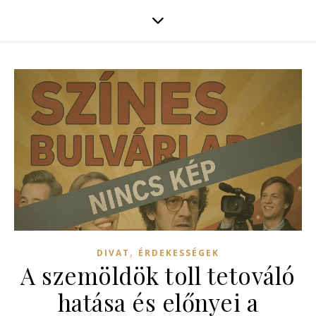
,
DIVAT
ÉRDEKESSÉGEK
A szemöldök toll tetováló
hatása és előnyei a