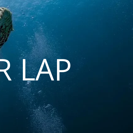
R LAP