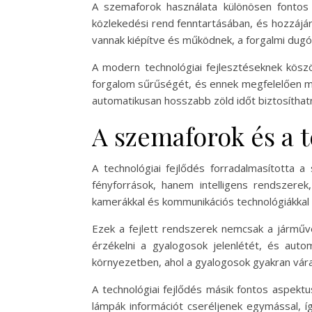
A szemaforok használata különösen fontos
közlekedési rend fenntartásában, és hozzájá
vannak kiépítve és működnek, a forgalmi dugó
A modern technológiai fejlesztéseknek kösz
forgalom sűrűségét, és ennek megfelelően mód
automatikusan hosszabb zöld időt biztosíthat
A szemaforok és a t
A technológiai fejlődés forradalmasította
fényforrások, hanem intelligens rendszere
kamerákkal és kommunikációs technológiákkal 
Ezek a fejlett rendszerek nemcsak a járműv
érzékelni a gyalogosok jelenlétét, és autom
környezetben, ahol a gyalogosok gyakran vár
A technológiai fejlődés másik fontos aspektu
lámpák információt cseréljenek egymással, í