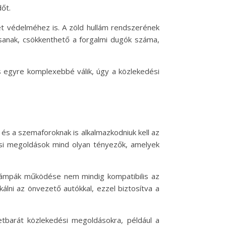
őt.
et védelméhez is. A zöld hullám rendszerének
sanak, csökkenthető a forgalmi dugók száma,
s egyre komplexebbé válik, úgy a közlekedési
, és a szemaforoknak is alkalmazkodniuk kell az
ési megoldások mind olyan tényezők, amelyek
i lámpák működése nem mindig kompatibilis az
lni az önvezető autókkal, ezzel biztosítva a
etbarát közlekedési megoldásokra, például a