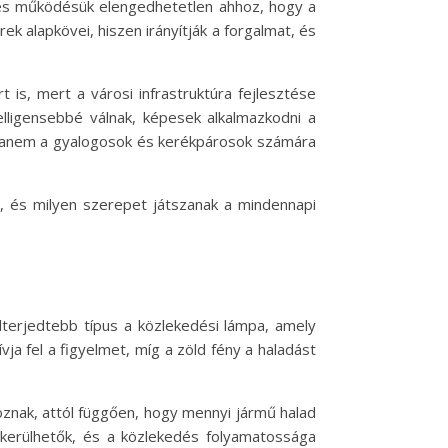
yes működésük elengedhetetlen ahhoz, hogy a
alapkövei, hiszen irányítják a forgalmat, és
s, mert a városi infrastruktúra fejlesztése
lligensebbé válnak, képesek alkalmazkodni a
 hanem a gyalogosok és kerékpárosok számára
, és milyen szerepet játszanak a mindennapi
lterjedtebb típus a közlekedési lámpa, amely
vja fel a figyelmet, míg a zöld fény a haladást
oznak, attól függően, hogy mennyi jármű halad
elkerülhetők, és a közlekedés folyamatossága