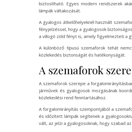
biztosítható. Egyes modern rendszerek akár
lámpák váltakozását.
A gyalogos átkelőhelyeknél használt szemafo
fényjelzéssel, hogy a gyalogosok biztonságosa
a villogó zöld fényt is, amely figyelmezteti a 
A különböző típusú szemaforok tehát nemcs
közlekedés biztonságát és hatékonyságát.
A szemaforok szere
A szemaforok szerepe a forgalomirányításban
járművek és gyalogosok mozgásának koordiná
közlekedési rend fenntartásához.
A forgalomirányítás szempontjából a szemafo
és időzített lámpák segítenek a gyalogosokn
vált, az jelzi a gyalogosoknak, hogy szabad a