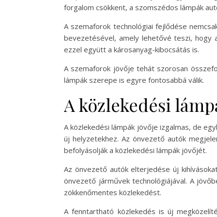
forgalom csökkent, a szomszédos lámpák autom
A szemaforok technológiai fejlődése nemcsak
bevezetésével, amely lehetővé teszi, hogy 
ezzel együtt a károsanyag-kibocsátás is.
A szemaforok jövője tehát szorosan összefon
lámpák szerepe is egyre fontosabbá válik.
A közlekedési lámpá
A közlekedési lámpák jövője izgalmas, de egybe
új helyzetekhez. Az önvezető autók megjele
befolyásolják a közlekedési lámpák jövőjét.
Az önvezető autók elterjedése új kihívásoka
önvezető járművek technológiájával. A jövőb
zökkenőmentes közlekedést.
A fenntartható közlekedés is új megközelít