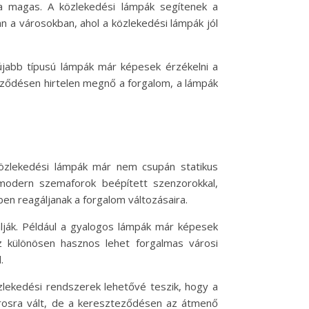
a magas. A közlekedési lámpák segítenek a
 a városokban, ahol a közlekedési lámpák jól
újabb típusú lámpák már képesek érzékelni a
teződésen hirtelen megnő a forgalom, a lámpák
közlekedési lámpák már nem csupán statikus
 modern szemaforok beépített szenzorokkal,
en reagáljanak a forgalom változásaira.
lják. Például a gyalogos lámpák már képesek
 Ez különösen hasznos lehet forgalmas városi
.
özlekedési rendszerek lehetővé teszik, hogy a
pirosra vált, de a kereszteződésen az átmenő