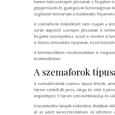
hanem kulcsszerepet játszanak a forgalom i
gépjárművek és gyalogosok biztonságosan köz
segítenek fenntartani a közlekedés folyamato
A szemaforok működését nem csupán a közlek
során alapvető szerepet játszanak. A techn
forgalmi viszonyokhoz, ezzel is növelve a 
is fontos útmutatást nyújtanak, ezzel biztos
A következőkben részletesebben is megvizsg
közlekedésben.
A szemaforok típus
A szemaforoknak számos típusa létezik, amel
három színből áll: piros, sárga és zöld. A pir
engedélyezi. E három szín kombinációja és vá
A közlekedési lámpák működése általában időz
át az adott kereszteződésen. Az időzítést a