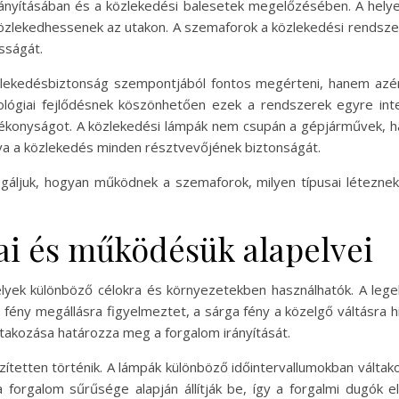
rányításában és a közlekedési balesetek megelőzésében. A hel
lekedhessenek az utakon. A szemaforok a közlekedési rendszerek 
sságát.
edésbiztonság szempontjából fontos megérteni, hanem azért i
ológiai fejlődésnek köszönhetően ezek a rendszerek egyre inte
hatékonyságot. A közlekedési lámpák nem csupán a gépjárművek,
ítva a közlekedés minden résztvevőjének biztonságát.
áljuk, hogyan működnek a szemaforok, milyen típusai léteznek
ai és működésük alapelvei
yek különböző célokra és környezetekben használhatók. A lege
os fény megállásra figyelmeztet, a sárga fény a közelgő váltásra hí
ltakozása határozza meg a forgalom irányítását.
ítetten történik. A lámpák különböző időintervallumokban váltak
 forgalom sűrűsége alapján állítják be, így a forgalmi dugók 