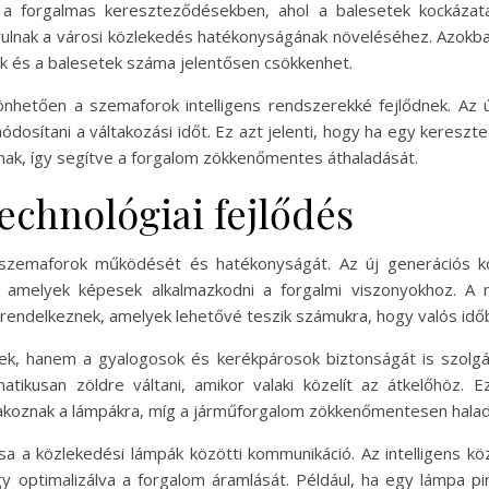
 a forgalmas kereszteződésekben, ahol a balesetek kockázat
rulnak a városi közlekedés hatékonyságának növeléséhez. Azokban
k és a balesetek száma jelentősen csökkenhet.
önhetően a szemaforok intelligens rendszerekké fejlődnek. Az 
osítani a váltakozási időt. Ez azt jelenti, hogy ha egy keresz
nak, így segítve a forgalom zökkenőmentes áthaladását.
echnológiai fejlődés
 a szemaforok működését és hatékonyságát. Az új generációs 
k, amelyek képesek alkalmazkodni a forgalmi viszonyokhoz. A
rendelkeznek, amelyek lehetővé teszik számukra, hogy valós időb
ek, hanem a gyalogosok és kerékpárosok biztonságát is szolgá
atikusan zöldre váltani, amikor valaki közelít az átkelőhöz.
akoznak a lámpákra, míg a járműforgalom zökkenőmentesen halad
sa a közlekedési lámpák közötti kommunikáció. Az intelligens k
gy optimalizálva a forgalom áramlását. Például, ha egy lámpa 