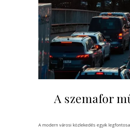
A szemafor mű
A modern városi közlekedés egyik legfontosab