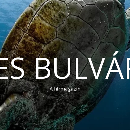
ES BULVÁ
A hírmagazin