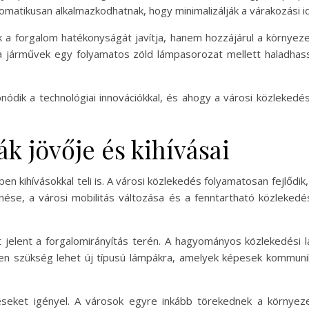
atikusan alkalmazkodhatnak, hogy minimalizálják a várakozási id
 a forgalom hatékonyságát javítja, hanem hozzájárul a környez
a járművek egy folyamatos zöld lámpasorozat mellett haladhas
ódik a technológiai innovációkkal, és ahogy a városi közlekedé
k jövője és kihívásai
n kihívásokkal teli is. A városi közlekedés folyamatosan fejlődik
nése, a városi mobilitás változása és a fenntartható közleked
t jelent a forgalomirányítás terén. A hagyományos közlekedés
en szükség lehet új típusú lámpákra, amelyek képesek kommuniká
éseket igényel. A városok egyre inkább törekednek a környez