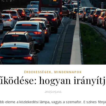
,
ÉRDEKESSÉGEK
MINDENNAPOK
ködése: hogyan irányítj
2025.03.02.
b eleme a közlekedési lámpa, vagyis a szemafor. E színes fénye