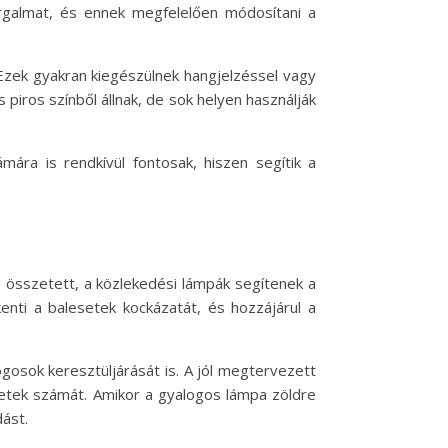
orgalmat, és ennek megfelelően módosítani a
Ezek gyakran kiegészülnek hangjelzéssel vagy
piros színből állnak, de sok helyen használják
ra is rendkívül fontosak, hiszen segítik a
 összetett, a közlekedési lámpák segítenek a
nti a balesetek kockázatát, és hozzájárul a
osok keresztüljárását is. A jól megtervezett
setek számát. Amikor a gyalogos lámpa zöldre
dást.