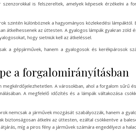
 szenzorokkal is felszereltek, amelyek képesek érzékelni a f
rok szintén különböznek a hagyományos közlekedési lámpáktól. 
n átkelhessenek az úttesten. A gyalogos lámpák gyakran zöld és 
gyalogosokat, hogy sietniük kell az átkeléssel.
ak a gépjárművek, hanem a gyalogosok és kerékpárosok számá
pe a forgalomirányításban
 megkérdőjelezhetetlen. A városokban, ahol a forgalom sűrű és
lásában. A megfelelő időzítés és a lámpák váltakozása csökke
rok nemcsak a járművek mozgását szabályozzák, hanem a gyalog
ak biztonságosan átkelni az úttesten, ezáltal csökkentve a bale
z átjárás, míg a piros fény a járművek számára engedélyezi a hala