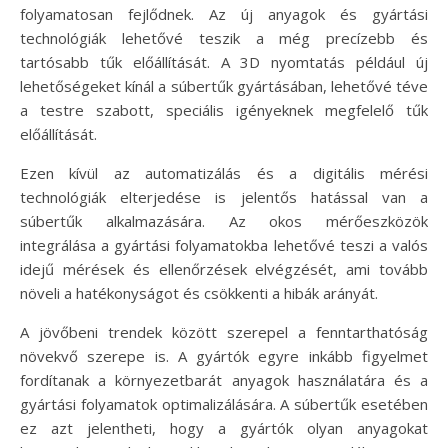
folyamatosan fejlődnek. Az új anyagok és gyártási
technológiák lehetővé teszik a még precízebb és
tartósabb tűk előállítását. A 3D nyomtatás például új
lehetőségeket kínál a súbertűk gyártásában, lehetővé téve
a testre szabott, speciális igényeknek megfelelő tűk
előállítását.
Ezen kívül az automatizálás és a digitális mérési
technológiák elterjedése is jelentős hatással van a
súbertűk alkalmazására. Az okos mérőeszközök
integrálása a gyártási folyamatokba lehetővé teszi a valós
idejű mérések és ellenőrzések elvégzését, ami tovább
növeli a hatékonyságot és csökkenti a hibák arányát.
A jövőbeni trendek között szerepel a fenntarthatóság
növekvő szerepe is. A gyártók egyre inkább figyelmet
fordítanak a környezetbarát anyagok használatára és a
gyártási folyamatok optimalizálására. A súbertűk esetében
ez azt jelentheti, hogy a gyártók olyan anyagokat