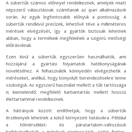
A súbertűk számos előnnyel rendelkeznek, amelyek miatt
népszerű választásnak számítanak az ipari alkalmazások
során. Az egyik legfontosabb előnyük a pontosság. A
súbertűk rendkívül precízek, lehetővé téve a milliméteres
mérések elvégzését, így a gyártók biztosak lehetnek
abban, hogy a termékeik megfelelnek a szigorú minőségi
előírásoknak.
Ezen kívül a súbertűk egyszerűen használhatók, ami
hozzájárul a gyártási folyamatok hatékonyságának
növeléséhez. A felhasználók könnyedén elvégezhetik a
méréseket, anélkül, hogy bonyolult berendezésekre lenne
szükségük. Az egyszerű használat mellett a tűk tartóssága
is kiemelendő; megfelelő karbantartás mellett hosszú
élettartammal rendelkeznek.
A hátrányok között említhetjük, hogy a súbertűk
érzékenyek lehetnek a külső környezeti hatásokra. Például
a hőmérséklet- és páratartalom-változások
befolyásolhatják a mérések pontosságát, ezért fontos,