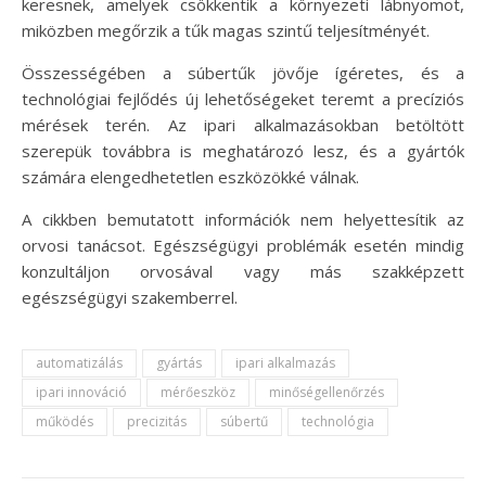
keresnek, amelyek csökkentik a környezeti lábnyomot,
miközben megőrzik a tűk magas szintű teljesítményét.
Összességében a súbertűk jövője ígéretes, és a
technológiai fejlődés új lehetőségeket teremt a precíziós
mérések terén. Az ipari alkalmazásokban betöltött
szerepük továbbra is meghatározó lesz, és a gyártók
számára elengedhetetlen eszközökké válnak.
A cikkben bemutatott információk nem helyettesítik az
orvosi tanácsot. Egészségügyi problémák esetén mindig
konzultáljon orvosával vagy más szakképzett
egészségügyi szakemberrel.
automatizálás
gyártás
ipari alkalmazás
ipari innováció
mérőeszköz
minőségellenőrzés
működés
precizitás
súbertű
technológia