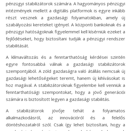
pénzügyi stabilizátorok számára. A hagyományos pénzügyi
intézmények mellett a digitális platformok is egyre inkább
részt vesznek a gazdasági folyamatokban, amely új
szabályozási kereteket igényel. A központi bankoknak és a
pénzügyi hatóságoknak figyelemmel kell kísérniük ezeket a
fejlődéseket, hogy biztosítani tudják a pénzügyi rendszer
stabilitását.
A klímaváltozás és a fenntarthatóság kérdései szintén
egyre fontosabbá válnak a gazdasági stabilizátorok
szempontjából. A zöld gazdaságra való átállás nemcsak új
gazdasági lehetőségeket teremt, hanem új kihívásokat is
hoz magával. A stabilizátoroknak figyelembe kell venniük a
fenntarthatósági szempontokat, hogy a jövő generációi
számára is biztosított legyen a gazdasági stabilitás.
A stabilizátorok jövője tehát a folyamatos
alkalmazkodásról, az innovációról és a felelős
döntéshozatalról szól. Csak így lehet biztosítani, hogy a