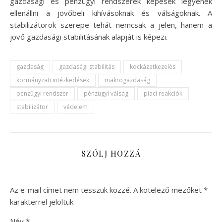
gazdasági és pénzügyi rendszerek képesek legyenek
ellenállni a jövőbeli kihívásoknak és válságoknak. A
stabilizátorok szerepe tehát nemcsak a jelen, hanem a
jövő gazdasági stabilitásának alapját is képezi.
gazdaság
gazdasági stabilitás
kockázatkezelés
kormányzati intézkedések
makrogazdaság
pénzügyi rendszer
pénzügyi válság
piaci reakciók
stabilizátor
védelem
SZÓLJ HOZZÁ
Az e-mail címet nem tesszük közzé.
A kötelező mezőket
*
karakterrel jelöltük
Név
*