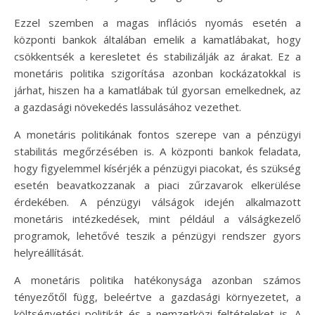
Ezzel szemben a magas inflációs nyomás esetén a
központi bankok általában emelik a kamatlábakat, hogy
csökkentsék a keresletet és stabilizálják az árakat. Ez a
monetáris politika szigorítása azonban kockázatokkal is
járhat, hiszen ha a kamatlábak túl gyorsan emelkednek, az
a gazdasági növekedés lassulásához vezethet.
A monetáris politikának fontos szerepe van a pénzügyi
stabilitás megőrzésében is. A központi bankok feladata,
hogy figyelemmel kísérjék a pénzügyi piacokat, és szükség
esetén beavatkozzanak a piaci zűrzavarok elkerülése
érdekében. A pénzügyi válságok idején alkalmazott
monetáris intézkedések, mint például a válságkezelő
programok, lehetővé teszik a pénzügyi rendszer gyors
helyreállítását.
A monetáris politika hatékonysága azonban számos
tényezőtől függ, beleértve a gazdasági környezetet, a
költségvetési politikát és a nemzetközi feltételeket is. A