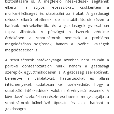
biztosítására is. A megfelelő intézkedések segítenek
elkerülni a súlyos recessziókat, csökkenteni a
munkanélküliséget és stabilizálni az árakat. A gazdasági
ciklusok elkerülhetetlenek, de a stabilizátorok révén a
hatások mérsékelhetők, és a gazdaságok gyorsabban
talpra állhatnak. A pénzügyi rendszerek védelme
érdekében a stabilizátorok nemcsak a probléma
megoldásában segítenek, hanem a jövőbeli válságok
megelőzésében is.
A stabilizátorok hatékonysága azonban nem csupán a
politikai döntéshozatalon múlik, hanem a gazdasági
szereplők együttműködésén is. A gazdaság szereplőinek,
beleértve a vállalatokat, háztartásokat és állami
intézményeket, tudatosan kell cselekedniük, hogy a
stabilizáló intézkedések valóban érvényesülhessenek. A
következő szekciókban részletesebben is megvizsgáljuk a
stabilizátorok különböző típusait és azok hatását a
gazdaságra.