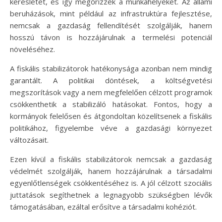
keresletet, és így megőrizzék a munkahelyeket. Az állami
beruházások, mint például az infrastruktúra fejlesztése,
nemcsak a gazdaság fellendítését szolgálják, hanem
hosszú távon is hozzájárulnak a termelési potenciál
növeléséhez.
A fiskális stabilizátorok hatékonysága azonban nem mindig
garantált. A politikai döntések, a költségvetési
megszorítások vagy a nem megfelelően célzott programok
csökkenthetik a stabilizáló hatásokat. Fontos, hogy a
kormányok felelősen és átgondoltan közelítsenek a fiskális
politikához, figyelembe véve a gazdasági környezet
változásait.
Ezen kívül a fiskális stabilizátorok nemcsak a gazdaság
védelmét szolgálják, hanem hozzájárulnak a társadalmi
egyenlőtlenségek csökkentéséhez is. A jól célzott szociális
juttatások segíthetnek a legnagyobb szükségben lévők
támogatásában, ezáltal erősítve a társadalmi kohéziót.