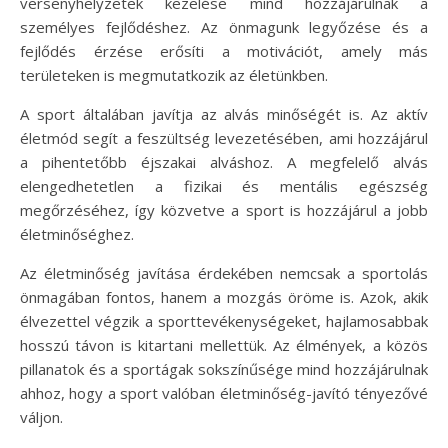
versenyhelyzetek kezelése mind hozzájárulnak a
személyes fejlődéshez. Az önmagunk legyőzése és a
fejlődés érzése erősíti a motivációt, amely más
területeken is megmutatkozik az életünkben.
A sport általában javítja az alvás minőségét is. Az aktív
életmód segít a feszültség levezetésében, ami hozzájárul
a pihentetőbb éjszakai alváshoz. A megfelelő alvás
elengedhetetlen a fizikai és mentális egészség
megőrzéséhez, így közvetve a sport is hozzájárul a jobb
életminőséghez.
Az életminőség javítása érdekében nemcsak a sportolás
önmagában fontos, hanem a mozgás öröme is. Azok, akik
élvezettel végzik a sporttevékenységeket, hajlamosabbak
hosszú távon is kitartani mellettük. Az élmények, a közös
pillanatok és a sportágak sokszínűsége mind hozzájárulnak
ahhoz, hogy a sport valóban életminőség-javító tényezővé
váljon.