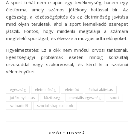
A sport tehát nem csupán egy tevékenység, hanem egy
életforma, amely számos jótékony hatással bír. Az
egészség, a közösségépítés és az életminőség javítása
mind olyan területek, ahol a sport kiemelkedő szerepet
játszik. Fontos, hogy mindenki megtalálja a számára
megfelelő sportágat, és élvezze a mozgás adta előnyöket.
Figyelmeztetés: Ez a cikk nem minősül orvosi tanácsnak.
Egészségügyi problémák esetén mindig konzultálj
orvosoddal vagy szakorvossal, és kérd ki a szakmai
véleményüket.
egészség
életminőség
életmód
fizikai aktivitás
jótékony hatás
közösség
mentális egészség
sport
szabadidő
szociális kapcsolatok
SZÓLJ HOZZÁ