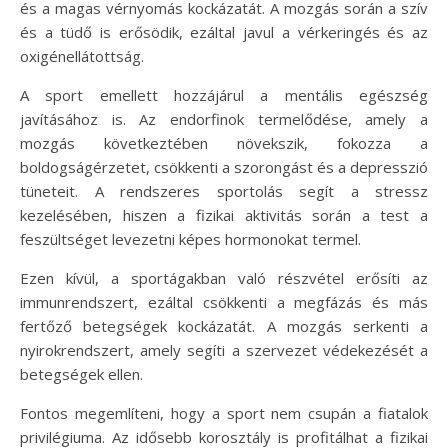
és a magas vérnyomás kockázatát. A mozgás során a szív
és a tüdő is erősödik, ezáltal javul a vérkeringés és az
oxigénellátottság.
A sport emellett hozzájárul a mentális egészség
javításához is. Az endorfinok termelődése, amely a
mozgás következtében növekszik, fokozza a
boldogságérzetet, csökkenti a szorongást és a depresszió
tüneteit. A rendszeres sportolás segít a stressz
kezelésében, hiszen a fizikai aktivitás során a test a
feszültséget levezetni képes hormonokat termel.
Ezen kívül, a sportágakban való részvétel erősíti az
immunrendszert, ezáltal csökkenti a megfázás és más
fertőző betegségek kockázatát. A mozgás serkenti a
nyirokrendszert, amely segíti a szervezet védekezését a
betegségek ellen.
Fontos megemlíteni, hogy a sport nem csupán a fiatalok
privilégiuma. Az idősebb korosztály is profitálhat a fizikai