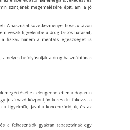
vel az emberek azonnali energianövekedést és
min szintjének megemelésére épít, ami a jó
eti. A használat következményei hosszú távon
nem veszik figyelembe a drog tartós hatásait,
a fizikai, hanem a mentális egészséget is
, amelyek befolyásolják a drog használatának
ának megértéséhez elengedhetetlen a dopamin
gy jutalmazó központján keresztül fokozza a
 a figyelmük, javul a koncentrációjuk, és az
és a felhasználók gyakran tapasztalnak egy