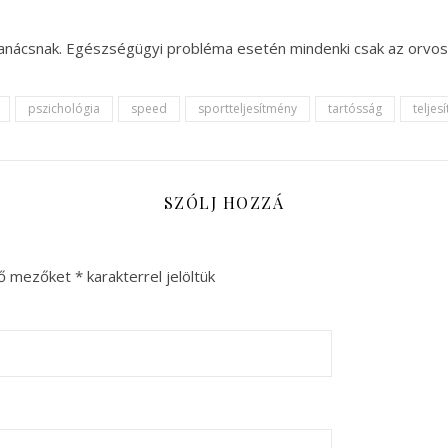
 tanácsnak. Egészségügyi probléma esetén mindenki csak az orvos
pszichológia
speed
sportteljesítmény
tartósság
teljes
SZÓLJ HOZZÁ
ző mezőket
*
karakterrel jelöltük