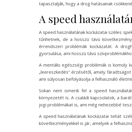
tapasztalják, hogy a drog hatásainak csökkenés
A speed használatá
A speed használatának kockázatai széles spek
tűnhetnek, de a hosszú távú következmények
érrendszeri problémák kockázatát. A drog
gyorsulása, ami hosszú távú szívproblémákho
A mentális egészségi problémák is komoly ko
„leereszkedés” érzésétől, amely fáradtságot
ami súlyosan befolyásolja a felhasználó életm
Sokan nem ismerik fel a speed használatá
környezetét is. A családi kapcsolatok, a ba
jogi problémákat is, ami még nehezebbé teszi a
A speed használatának kockázatai tehát szé
következményekkel is jár, amelyek a felhaszná