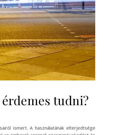
t érdemes tudni?
airól ismert. A használatának elterjedtsége