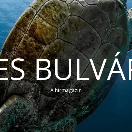
ES BULVÁ
A hírmagazin