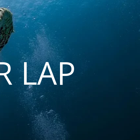
R LAP