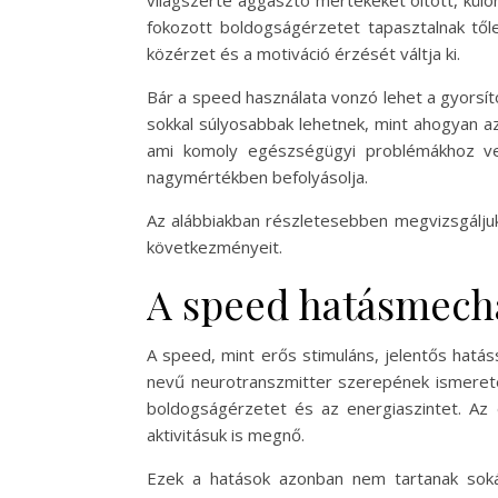
világszerte aggasztó mértékeket öltött, kül
fokozott boldogságérzetet tapasztalnak tő
közérzet és a motiváció érzését váltja ki.
Bár a speed használata vonzó lehet a gyorsí
sokkal súlyosabbak lehetnek, mint ahogyan az
ami komoly egészségügyi problémákhoz vez
nagymértékben befolyásolja.
Az alábbiakban részletesebben megvizsgáljuk
következményeit.
A speed hatásmec
A speed, mint erős stimuláns, jelentős hat
nevű neurotranszmitter szerepének ismerete
boldogságérzetet és az energiaszintet. Az e
aktivitásuk is megnő.
Ezek a hatások azonban nem tartanak sokái