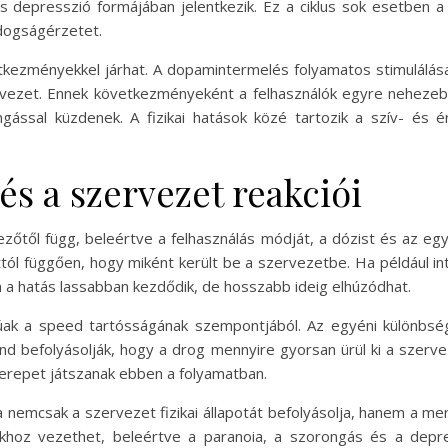
s depresszió formájában jelentkezik. Ez a ciklus sok esetben 
ldogságérzetet.
kezményekkel járhat. A dopamintermelés folyamatos stimulálás
vezet. Ennek következményeként a felhasználók egyre nehezebb
ngással küzdenek. A fizikai hatások közé tartozik a szív- és
és a szervezet reakciói
őtől függ, beleértve a felhasználás módját, a dózist és az egy
attól függően, hogy miként került be a szervezetbe. Ha például 
n a hatás lassabban kezdődik, de hosszabb ideig elhúzódhat.
úak a speed tartósságának szempontjából. Az egyéni különbsége
ind befolyásolják, hogy a drog mennyire gyorsan ürül ki a szer
erepet játszanak ebben a folyamatban.
nemcsak a szervezet fizikai állapotát befolyásolja, hanem a men
ákhoz vezethet, beleértve a paranoia, a szorongás és a depre