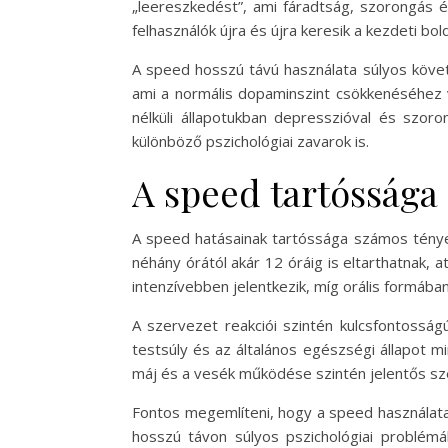
„leereszkedést”, ami fáradtság, szorongás é
felhasználók újra és újra keresik a kezdeti bo
A speed hosszú távú használata súlyos követ
ami a normális dopaminszint csökkenéséhez 
nélküli állapotukban depresszióval és szoro
különböző pszichológiai zavarok is.
A speed tartóssága 
A speed hatásainak tartóssága számos tényez
néhány órától akár 12 óráig is eltarthatnak, 
intenzívebben jelentkezik, míg orális formába
A szervezet reakciói szintén kulcsfontosság
testsúly és az általános egészségi állapot m
máj és a vesék működése szintén jelentős sz
Fontos megemlíteni, hogy a speed használata 
hosszú távon súlyos pszichológiai problém