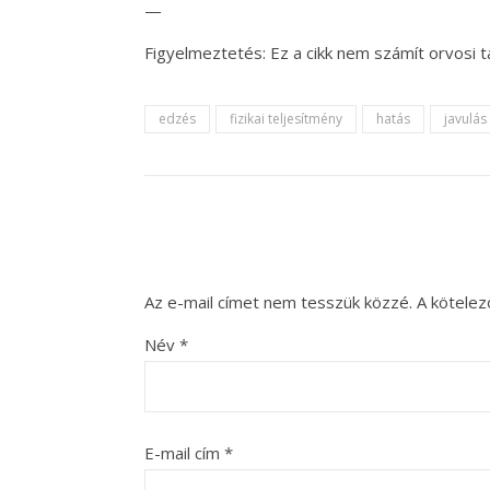
—
Figyelmeztetés: Ez a cikk nem számít orvosi
edzés
fizikai teljesítmény
hatás
javulás
Az e-mail címet nem tesszük közzé.
A kötele
Név
*
E-mail cím
*