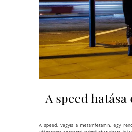
A speed hatása 
A speed, vagyis a metamfetamin, egy rendkí