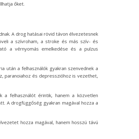
lhatja őket.
dnak. A drog hatásai rövid távon élvezetesnek
öveli a szívroham, a stroke és más szív- és
alható a vérnyomás emelkedése és a pulzus
ria után a felhasználók gyakran szenvednek a
z, paranoiahoz és depresszióhoz is vezethet,
a felhasználót érintik, hanem a közvetlen
iatt. A drogfüggőség gyakran magával hozza a
 élvezetet hozza magával, hanem hosszú távú