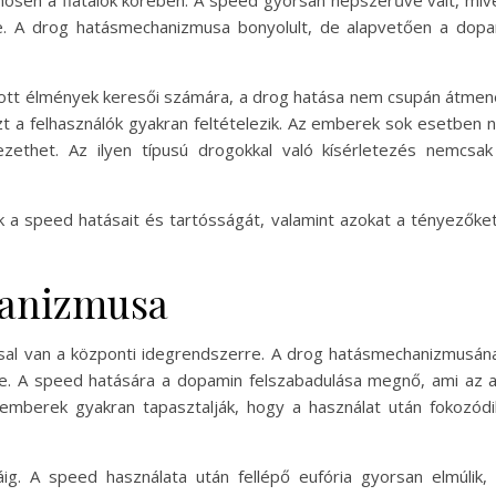
önösen a fiatalok körében. A speed gyorsan népszerűvé vált, mi
le. A drog hatásmechanizmusa bonyolult, de alapvetően a dopa
tott élmények keresői számára, a drog hatása nem csupán átmen
t a felhasználók gyakran feltételezik. Az emberek sok esetben 
ethet. Az ilyen típusú drogokkal való kísérletezés nemcsak 
 a speed hatásait és tartósságát, valamint azokat a tényezőket
hanizmusa
ással van a központi idegrendszerre. A drog hatásmechanizmus
. A speed hatására a dopamin felszabadulása megnő, ami az a
mberek gyakran tapasztalják, hogy a használat után fokozódik
g. A speed használata után fellépő eufória gyorsan elmúlik, 