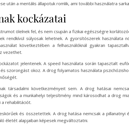
e után a mentális állapotuk romlik, ami további használatra sarkal
nak kockázatai
trumot ölelnek fel, és nem csupán a fizikai egészségre korlátozó
 rendkívül súlyosak lehetnek. A gyorsítószerek használata n
használat következtében a felhasználóknál gyakran tapaszt
z vezethet.
ckázatot jelentenek. A speed használata során tapasztalt eufó
 és szorongást okoz. A drog folyamatos használata pszichózisho
inőségét.
nak társadalmi következményeit sem. A drog hatásai nemcsak 
rátságok és a munkahelyi teljesítmény mind károsodhat a drog m
 rehabilitációt.
leskörűek és összetettek. A drog hatása nemcsak a pillanatnyi
ló életét alapjaiban képesek megváltoztatni.