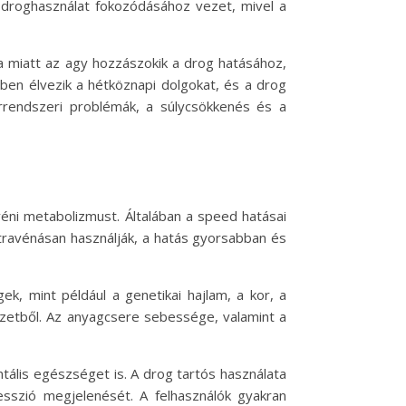
a droghasználat fokozódásához vezet, mivel a
a miatt az agy hozzászokik a drog hatásához,
en élvezik a hétköznapi dolgokat, és a drog
 érrendszeri problémák, a súlycsökkenés és a
éni metabolizmust. Általában a speed hatásai
intravénásan használják, a hatás gyorsabban és
k, mint például a genetikai hajlam, a kor, a
vezetből. Az anyagcsere sebessége, valamint a
tális egészséget is. A drog tartós használata
sszió megjelenését. A felhasználók gyakran