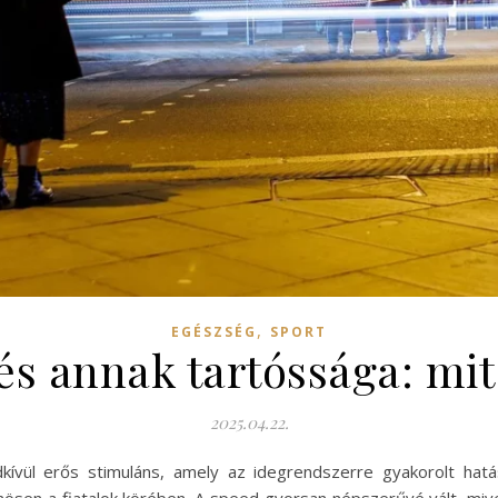
,
EGÉSZSÉG
SPORT
és annak tartóssága: mi
2025.04.22.
vül erős stimuláns, amely az idegrendszerre gyakorolt hatás