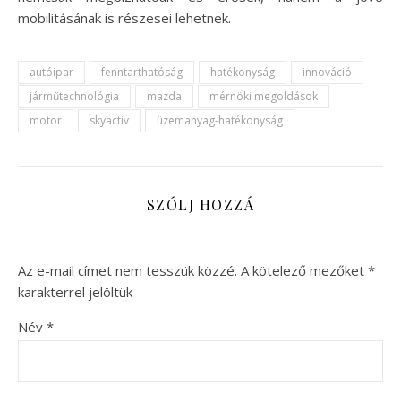
mobilitásának is részesei lehetnek.
autóipar
fenntarthatóság
hatékonyság
innováció
járműtechnológia
mazda
mérnöki megoldások
motor
skyactiv
üzemanyag-hatékonyság
SZÓLJ HOZZÁ
Az e-mail címet nem tesszük közzé.
A kötelező mezőket
*
karakterrel jelöltük
Név
*