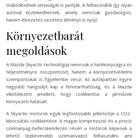
működésének simaságát is javítják. A felhasználók így olyan
autóval közlekedhetnek, amely nemcsak gazdaságos,
hanem élvezetes vezetési élményt is nyújt.
Környezetbarát
megoldások
A Mazda Skyactiv technológija nemcsak a hatékonyságra és
teljesítményre összpontosít, hanem a környezetvédelmi
szempontokat is figyelembe veszi. Az autóiparban egyre
nagyobb hangsúlyt kap a fenntarthatóság, és a Mazda
elkötelezett amellett, hogy csökkentse a járművek
környezeti hatásait.
A Skyactiv motorok egyik legfontosabb jellemzője a CO2-
kibocsátás csökkentése. A magas kompresszió és a precíz
üzemanyag-befecskendezés révén a motorok képesek a
lehető legkevesebb üzemanyagot felhasználni, ami