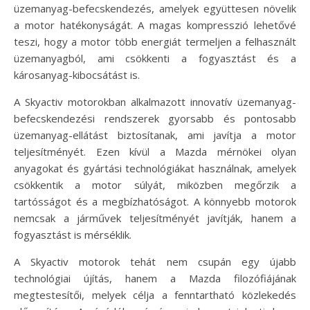
üzemanyag-befecskendezés, amelyek együttesen növelik
a motor hatékonyságát. A magas kompresszió lehetővé
teszi, hogy a motor több energiát termeljen a felhasznált
üzemanyagból, ami csökkenti a fogyasztást és a
károsanyag-kibocsátást is.
A Skyactiv motorokban alkalmazott innovatív üzemanyag-
befecskendezési rendszerek gyorsabb és pontosabb
üzemanyag-ellátást biztosítanak, ami javítja a motor
teljesítményét. Ezen kívül a Mazda mérnökei olyan
anyagokat és gyártási technológiákat használnak, amelyek
csökkentik a motor súlyát, miközben megőrzik a
tartósságot és a megbízhatóságot. A könnyebb motorok
nemcsak a járművek teljesítményét javítják, hanem a
fogyasztást is mérséklik.
A Skyactiv motorok tehát nem csupán egy újabb
technológiai újítás, hanem a Mazda filozófiájának
megtestesítői, melyek célja a fenntartható közlekedés