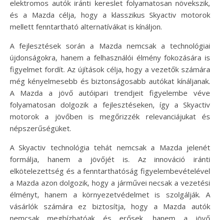
elektromos autók iránti kereslet folyamatosan növekszik,
és a Mazda célja, hogy a klasszikus Skyactiv motorok
mellett fenntartható alternatívákat is kínáljon.
A fejlesztések során a Mazda nemcsak a technológiai
újdonságokra, hanem a felhasználói élmény fokozására is
figyelmet fordít. Az újítások célja, hogy a vezetők számára
még kényelmesebb és biztonságosabb autókat kínáljanak.
A Mazda a jövő autóipari trendjeit figyelembe véve
folyamatosan dolgozik a fejlesztéseken, így a Skyactiv
motorok a jövőben is megőrizzék relevanciájukat és
népszerűségüket.
A Skyactiv technológia tehát nemcsak a Mazda jelenét
formálja, hanem a jövőjét is. Az innováció iránti
elkötelezettség és a fenntarthatóság figyelembevételével
a Mazda azon dolgozik, hogy a járművei necsak a vezetési
élményt, hanem a környezetvédelmet is szolgálják. A
vásárlók számára ez biztosítja, hogy a Mazda autók
nemcsak megbízhatóak és erősek, hanem a jövő