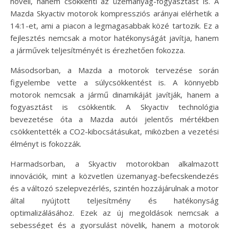
növeli, hanem csökkenti az üzemanyag-fogyasztást is. A
Mazda Skyactiv motorok kompressziós arányai elérhetik a
14:1-et, ami a piacon a legmagasabbak közé tartozik. Ez a
fejlesztés nemcsak a motor hatékonyságát javítja, hanem
a járművek teljesítményét is érezhetően fokozza.
Másodsorban, a Mazda a motorok tervezése során
figyelembe vette a súlycsökkentést is. A könnyebb
motorok nemcsak a jármű dinamikáját javítják, hanem a
fogyasztást is csökkentik. A Skyactiv technológia
bevezetése óta a Mazda autói jelentős mértékben
csökkentették a CO2-kibocsátásukat, miközben a vezetési
élményt is fokozzák.
Harmadsorban, a Skyactiv motorokban alkalmazott
innovációk, mint a közvetlen üzemanyag-befecskendezés
és a változó szelepvezérlés, szintén hozzájárulnak a motor
által nyújtott teljesítmény és hatékonyság
optimalizálásához. Ezek az új megoldások nemcsak a
sebességet és a gyorsulást növelik, hanem a motorok