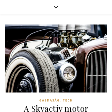
,
GAZDASÁG
TECH
A Skyactiv motor