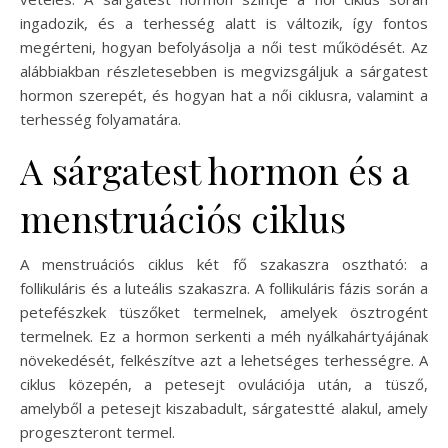
ingadozik, és a terhesség alatt is változik, így fontos
megérteni, hogyan befolyásolja a női test működését. Az
alábbiakban részletesebben is megvizsgáljuk a sárgatest
hormon szerepét, és hogyan hat a női ciklusra, valamint a
terhesség folyamatára.
A sárgatest hormon és a
menstruációs ciklus
A menstruációs ciklus két fő szakaszra osztható: a
follikuláris és a luteális szakaszra. A follikuláris fázis során a
petefészkek tüszőket termelnek, amelyek ösztrogént
termelnek. Ez a hormon serkenti a méh nyálkahártyájának
növekedését, felkészítve azt a lehetséges terhességre. A
ciklus közepén, a petesejt ovulációja után, a tüsző,
amelyből a petesejt kiszabadult, sárgatestté alakul, amely
progeszteront termel.