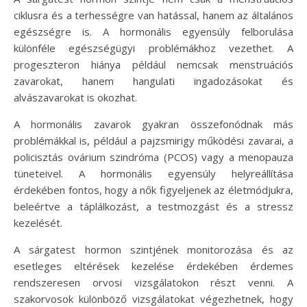
ciklusra és a terhességre van hatással, hanem az általános
egészségre is. A hormonális egyensúly felborulása
különféle egészségügyi problémákhoz vezethet. A
progeszteron hiánya például nemcsak menstruációs
zavarokat, hanem hangulati ingadozásokat és
alvászavarokat is okozhat.
A hormonális zavarok gyakran összefonódnak más
problémákkal is, például a pajzsmirigy működési zavarai, a
policisztás ovárium szindróma (PCOS) vagy a menopauza
tüneteivel. A hormonális egyensúly helyreállítása
érdekében fontos, hogy a nők figyeljenek az életmódjukra,
beleértve a táplálkozást, a testmozgást és a stressz
kezelését.
A sárgatest hormon szintjének monitorozása és az
esetleges eltérések kezelése érdekében érdemes
rendszeresen orvosi vizsgálatokon részt venni. A
szakorvosok különböző vizsgálatokat végezhetnek, hogy