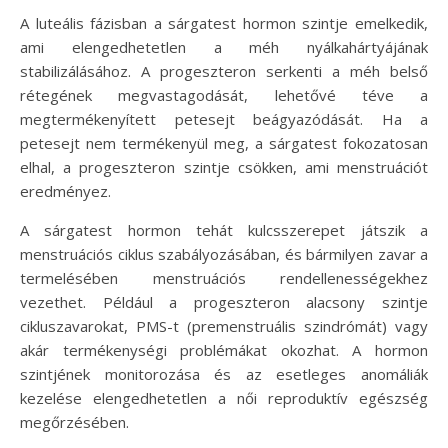
A luteális fázisban a sárgatest hormon szintje emelkedik,
ami elengedhetetlen a méh nyálkahártyájának
stabilizálásához. A progeszteron serkenti a méh belső
rétegének megvastagodását, lehetővé téve a
megtermékenyített petesejt beágyazódását. Ha a
petesejt nem termékenyül meg, a sárgatest fokozatosan
elhal, a progeszteron szintje csökken, ami menstruációt
eredményez.
A sárgatest hormon tehát kulcsszerepet játszik a
menstruációs ciklus szabályozásában, és bármilyen zavar a
termelésében menstruációs rendellenességekhez
vezethet. Például a progeszteron alacsony szintje
cikluszavarokat, PMS-t (premenstruális szindrómát) vagy
akár termékenységi problémákat okozhat. A hormon
szintjének monitorozása és az esetleges anomáliák
kezelése elengedhetetlen a női reproduktív egészség
megőrzésében.