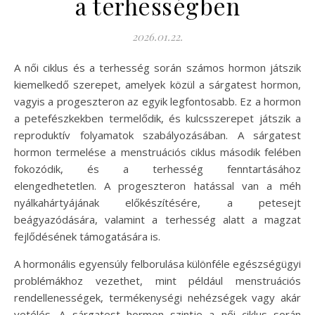
a terhességben
2026.01.22.
A női ciklus és a terhesség során számos hormon játszik
kiemelkedő szerepet, amelyek közül a sárgatest hormon,
vagyis a progeszteron az egyik legfontosabb. Ez a hormon
a petefészkekben termelődik, és kulcsszerepet játszik a
reproduktív folyamatok szabályozásában. A sárgatest
hormon termelése a menstruációs ciklus második felében
fokozódik, és a terhesség fenntartásához
elengedhetetlen. A progeszteron hatással van a méh
nyálkahártyájának előkészítésére, a petesejt
beágyazódására, valamint a terhesség alatt a magzat
fejlődésének támogatására is.
A hormonális egyensúly felborulása különféle egészségügyi
problémákhoz vezethet, mint például menstruációs
rendellenességek, termékenységi nehézségek vagy akár
vetélés. A sárgatest hormon szintje a női ciklus során