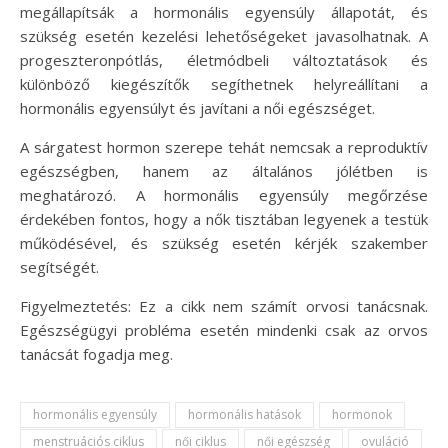
megállapítsák a hormonális egyensúly állapotát, és
szükség esetén kezelési lehetőségeket javasolhatnak. A
progeszteronpótlás, életmódbeli változtatások és
különböző kiegészítők segíthetnek helyreállítani a
hormonális egyensúlyt és javítani a női egészséget.
A sárgatest hormon szerepe tehát nemcsak a reproduktív
egészségben, hanem az általános jólétben is
meghatározó. A hormonális egyensúly megőrzése
érdekében fontos, hogy a nők tisztában legyenek a testük
működésével, és szükség esetén kérjék szakember
segítségét.
Figyelmeztetés: Ez a cikk nem számít orvosi tanácsnak.
Egészségügyi probléma esetén mindenki csak az orvos
tanácsát fogadja meg.
hormonális egyensúly
hormonális hatások
hormonok
menstruációs ciklus
női ciklus
női egészség
ovuláció