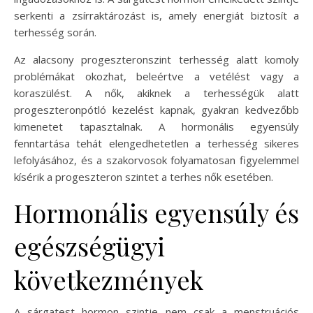
serkenti a zsírraktározást is, amely energiát biztosít a
terhesség során.
Az alacsony progeszteronszint terhesség alatt komoly
problémákat okozhat, beleértve a vetélést vagy a
koraszülést. A nők, akiknek a terhességük alatt
progeszteronpótló kezelést kapnak, gyakran kedvezőbb
kimenetet tapasztalnak. A hormonális egyensúly
fenntartása tehát elengedhetetlen a terhesség sikeres
lefolyásához, és a szakorvosok folyamatosan figyelemmel
kísérik a progeszteron szintet a terhes nők esetében.
Hormonális egyensúly és
egészségügyi
következmények
A sárgatest hormon szintje nem csak a menstruációs