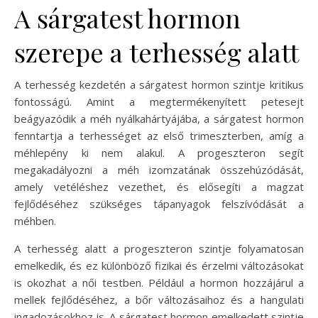
A sárgatest hormon
szerepe a terhesség alatt
A terhesség kezdetén a sárgatest hormon szintje kritikus
fontosságú. Amint a megtermékenyített petesejt
beágyazódik a méh nyálkahártyájába, a sárgatest hormon
fenntartja a terhességet az első trimeszterben, amíg a
méhlepény ki nem alakul. A progeszteron segít
megakadályozni a méh izomzatának összehúzódását,
amely vetéléshez vezethet, és elősegíti a magzat
fejlődéséhez szükséges tápanyagok felszívódását a
méhben.
A terhesség alatt a progeszteron szintje folyamatosan
emelkedik, és ez különböző fizikai és érzelmi változásokat
is okozhat a női testben. Például a hormon hozzájárul a
mellek fejlődéséhez, a bőr változásaihoz és a hangulati
ingadozásokhoz is. A sárgatest hormon emelkedett szintje