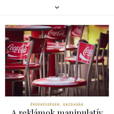
,
ÉRDEKESSÉGEK
GAZDASÁG
A reklámok manipulatív