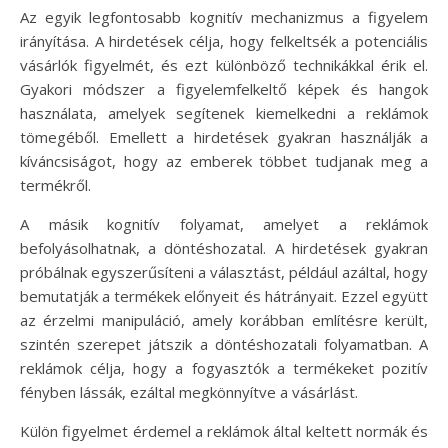
Az egyik legfontosabb kognitív mechanizmus a figyelem
irányítása. A hirdetések célja, hogy felkeltsék a potenciális
vásárlók figyelmét, és ezt különböző technikákkal érik el.
Gyakori módszer a figyelemfelkeltő képek és hangok
használata, amelyek segítenek kiemelkedni a reklámok
tömegéből. Emellett a hirdetések gyakran használják a
kíváncsiságot, hogy az emberek többet tudjanak meg a
termékről.
A másik kognitív folyamat, amelyet a reklámok
befolyásolhatnak, a döntéshozatal. A hirdetések gyakran
próbálnak egyszerűsíteni a választást, például azáltal, hogy
bemutatják a termékek előnyeit és hátrányait. Ezzel együtt
az érzelmi manipuláció, amely korábban említésre került,
szintén szerepet játszik a döntéshozatali folyamatban. A
reklámok célja, hogy a fogyasztók a termékeket pozitív
fényben lássák, ezáltal megkönnyítve a vásárlást.
Külön figyelmet érdemel a reklámok által keltett normák és