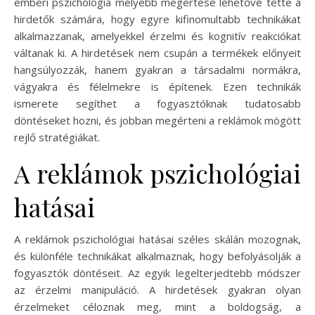
emberi pszichológia mélyebb megértése lehetővé tette a
hirdetők számára, hogy egyre kifinomultabb technikákat
alkalmazzanak, amelyekkel érzelmi és kognitív reakciókat
váltanak ki. A hirdetések nem csupán a termékek előnyeit
hangsúlyozzák, hanem gyakran a társadalmi normákra,
vágyakra és félelmekre is építenek. Ezen technikák
ismerete segíthet a fogyasztóknak tudatosabb
döntéseket hozni, és jobban megérteni a reklámok mögött
rejlő stratégiákat.
A reklámok pszichológiai
hatásai
A reklámok pszichológiai hatásai széles skálán mozognak,
és különféle technikákat alkalmaznak, hogy befolyásolják a
fogyasztók döntéseit. Az egyik legelterjedtebb módszer
az érzelmi manipuláció. A hirdetések gyakran olyan
érzelmeket céloznak meg, mint a boldogság, a