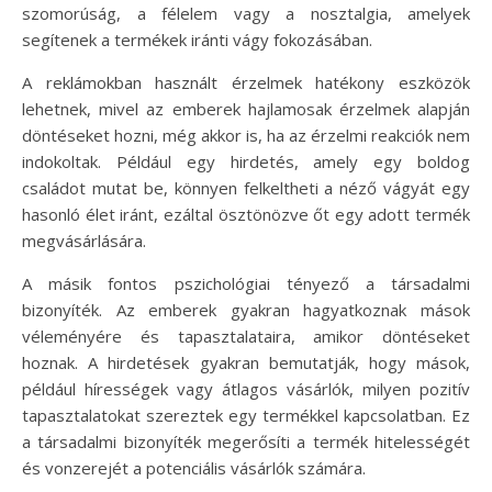
szomorúság, a félelem vagy a nosztalgia, amelyek
segítenek a termékek iránti vágy fokozásában.
A reklámokban használt érzelmek hatékony eszközök
lehetnek, mivel az emberek hajlamosak érzelmek alapján
döntéseket hozni, még akkor is, ha az érzelmi reakciók nem
indokoltak. Például egy hirdetés, amely egy boldog
családot mutat be, könnyen felkeltheti a néző vágyát egy
hasonló élet iránt, ezáltal ösztönözve őt egy adott termék
megvásárlására.
A másik fontos pszichológiai tényező a társadalmi
bizonyíték. Az emberek gyakran hagyatkoznak mások
véleményére és tapasztalataira, amikor döntéseket
hoznak. A hirdetések gyakran bemutatják, hogy mások,
például hírességek vagy átlagos vásárlók, milyen pozitív
tapasztalatokat szereztek egy termékkel kapcsolatban. Ez
a társadalmi bizonyíték megerősíti a termék hitelességét
és vonzerejét a potenciális vásárlók számára.