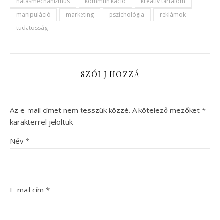
hatásmechanizmus
kommunikáció
kreatív tartalom
manipuláció
marketing
pszichológia
reklámok
tudatosság
SZÓLJ HOZZÁ
Az e-mail címet nem tesszük közzé.
A kötelező mezőket
*
karakterrel jelöltük
Név
*
E-mail cím
*