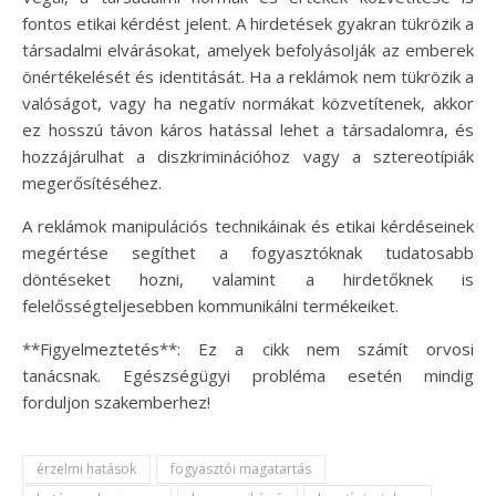
fontos etikai kérdést jelent. A hirdetések gyakran tükrözik a
társadalmi elvárásokat, amelyek befolyásolják az emberek
önértékelését és identitását. Ha a reklámok nem tükrözik a
valóságot, vagy ha negatív normákat közvetítenek, akkor
ez hosszú távon káros hatással lehet a társadalomra, és
hozzájárulhat a diszkriminációhoz vagy a sztereotípiák
megerősítéséhez.
A reklámok manipulációs technikáinak és etikai kérdéseinek
megértése segíthet a fogyasztóknak tudatosabb
döntéseket hozni, valamint a hirdetőknek is
felelősségteljesebben kommunikálni termékeiket.
**Figyelmeztetés**: Ez a cikk nem számít orvosi
tanácsnak. Egészségügyi probléma esetén mindig
forduljon szakemberhez!
érzelmi hatások
fogyasztói magatartás