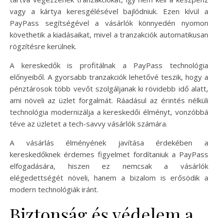
vagy a kártya keresgélésével bajlódniuk. Ezen kívül a
PayPass segítségével a vásárlók könnyedén nyomon
követhetik a kiadásaikat, mivel a tranzakciók automatikusan
rögzítésre kerülnek.
A kereskedők is profitálnak a PayPass technológia
előnyeiből. A gyorsabb tranzakciók lehetővé teszik, hogy a
pénztárosok több vevőt szolgáljanak ki rövidebb idő alatt,
ami növeli az üzlet forgalmát. Ráadásul az érintés nélküli
technológia modernizálja a kereskedői élményt, vonzóbbá
téve az üzletet a tech-savvy vásárlók számára.
A vásárlás élményének javítása érdekében a
kereskedőknek érdemes figyelmet fordítaniuk a PayPass
elfogadására, hiszen ez nemcsak a vásárlók
elégedettségét növeli, hanem a bizalom is erősödik a
modern technológiák iránt.
Biztonság és védelem a