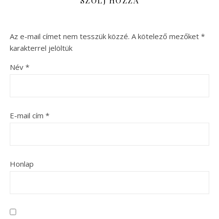
SZÓLJ HOZZÁ
Az e-mail címet nem tesszük közzé.
A kötelező mezőket
*
karakterrel jelöltük
Név
*
E-mail cím
*
Honlap