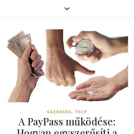
,
GAZDASÁG
TECH
A PayPass működése:
Hogyan egyszerűsíti a