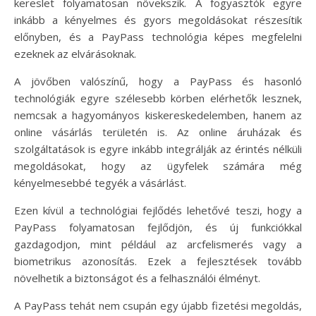
kereslet folyamatosan növekszik. A fogyasztók egyre
inkább a kényelmes és gyors megoldásokat részesítik
előnyben, és a PayPass technológia képes megfelelni
ezeknek az elvárásoknak.
A jövőben valószínű, hogy a PayPass és hasonló
technológiák egyre szélesebb körben elérhetők lesznek,
nemcsak a hagyományos kiskereskedelemben, hanem az
online vásárlás területén is. Az online áruházak és
szolgáltatások is egyre inkább integrálják az érintés nélküli
megoldásokat, hogy az ügyfelek számára még
kényelmesebbé tegyék a vásárlást.
Ezen kívül a technológiai fejlődés lehetővé teszi, hogy a
PayPass folyamatosan fejlődjön, és új funkciókkal
gazdagodjon, mint például az arcfelismerés vagy a
biometrikus azonosítás. Ezek a fejlesztések tovább
növelhetik a biztonságot és a felhasználói élményt.
A PayPass tehát nem csupán egy újabb fizetési megoldás,