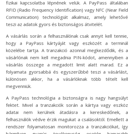
fizikai kapcsolatba lépnének velük. A PayPass általában
RFID (Radio Frequency Identification) vagy NFC (Near Field
Communication) technológiát alkalmaz, amely lehetővé
teszi az adatok gyors és biztonságos átvitelét.
A vásárlás során a felhasználónak csak annyit kell tennie,
hogy a PayPass kártyáját vagy eszközét a terminál
közelébe tartja. A tranzakció azonnal megkezdődik, és a
vásárlónak nem kell megadnia PIN-kódot, amennyiben a
vásárlás összege a megadott limit alatt marad. Ez a
folyamata gyorsabbá és egyszerűbbé teszi a vásárlást,
különösen akkor, ha a vásárlóknak több tételt kell
megvenniük.
A PayPass technológia a biztonságra is nagy hangsúlyt
fektet. Mivel a tranzakciók során a kártya vagy eszköz
adatai nem kerülnek átadásra a kereskedőnek, a
felhasználók védve érzik magukat a csalásoktól. Emellett a
rendszer folyamatosan monitorozza a tranzakciókat, így
bármilyen gyanús tevékenység esetén hamarabb