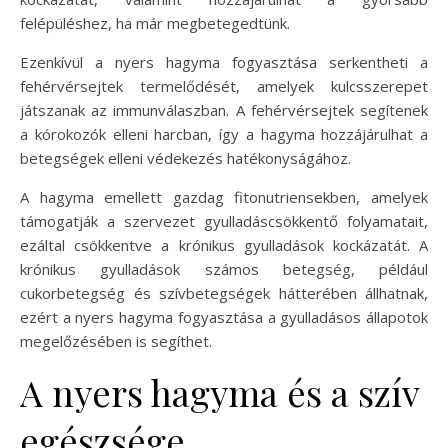
felépüléshez, ha már megbetegedtünk.
Ezenkívül a nyers hagyma fogyasztása serkentheti a
fehérvérsejtek termelődését, amelyek kulcsszerepet
játszanak az immunválaszban. A fehérvérsejtek segítenek
a kórokozók elleni harcban, így a hagyma hozzájárulhat a
betegségek elleni védekezés hatékonyságához.
A hagyma emellett gazdag fitonutriensekben, amelyek
támogatják a szervezet gyulladáscsökkentő folyamatait,
ezáltal csökkentve a krónikus gyulladások kockázatát. A
krónikus gyulladások számos betegség, például
cukorbetegség és szívbetegségek hátterében állhatnak,
ezért a nyers hagyma fogyasztása a gyulladásos állapotok
megelőzésében is segíthet.
A nyers hagyma és a szív
egészsége