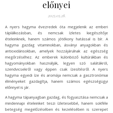
előnyei
2025.05.28.
A nyers hagyma évezredek óta megjelenik az emberi
táplálkozásban, és nemcsak ízletes kiegészítője
ételeinknek, hanem számos jótékony hatással is bír. A
hagyma gazdag vitaminokban, ásványi anyagokban és
antioxidánsokban, amelyek hozzájárulnak az egészség
megőrzéséhez. Az emberek különböző kultúrákban és
hagyományokban használják, legyen szó salátákról,
szendvicsekről vagy éppen csak ízesítésről. A nyers
hagyma egyedi íze és aromája nemcsak a gasztronómiai
élményeket gazdagítja, hanem számos egészségügyi
előnnyel is jár.
A hagyma tápanyagban gazdag, és fogyasztása nemcsak a
mindennapi ételeinket teszi ízletesebbé, hanem sokféle
betegség megelőzésében és kezelésében is szerepet