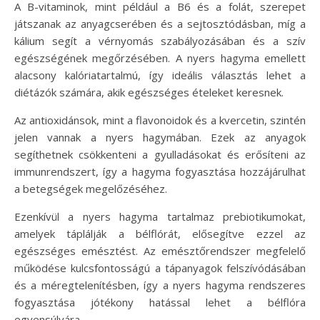
A B-vitaminok, mint például a B6 és a folát, szerepet
játszanak az anyagcserében és a sejtosztódásban, míg a
kálium segít a vérnyomás szabályozásában és a szív
egészségének megőrzésében. A nyers hagyma emellett
alacsony kalóriatartalmú, így ideális választás lehet a
diétázók számára, akik egészséges ételeket keresnek.
Az antioxidánsok, mint a flavonoidok és a kvercetin, szintén
jelen vannak a nyers hagymában. Ezek az anyagok
segíthetnek csökkenteni a gyulladásokat és erősíteni az
immunrendszert, így a hagyma fogyasztása hozzájárulhat
a betegségek megelőzéséhez.
Ezenkívül a nyers hagyma tartalmaz prebiotikumokat,
amelyek táplálják a bélflórát, elősegítve ezzel az
egészséges emésztést. Az emésztőrendszer megfelelő
működése kulcsfontosságú a tápanyagok felszívódásában
és a méregtelenítésben, így a nyers hagyma rendszeres
fogyasztása jótékony hatással lehet a bélflóra
egyensúlyára.