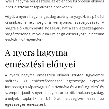
nyers hagyma beillesztése az étrendbe különösen előnyös
lehet a szívbarát táplálkozás érdekében.
Végül, a nyers hagyma gazdag ásványi anyagokban, például
káliumban, amely segíti a vérnyomás szabályozását. A
megfelelő káliumbevitel hozzájárulhat a szív egészségének
megőrzéséhez, mivel a kálium segít ellensúlyozni a nátrium
hatását a vérnyomásra.
A nyers hagyma
emésztési előnyei
A nyers hagyma emésztési előnyei szintén figyelemre
méltóak. Az emésztőrendszer egészsége alapvető
fontosságú a tápanyagok felszívódása és a méregtelenítés
szempontjából. A nyers hagyma prebiotikumokban gazdag,
amelyek táplálják a bélflórát, elősegítve ezzel az
egészséges emésztést.