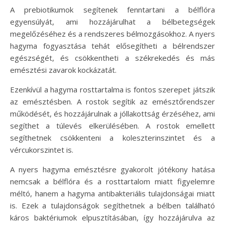
A prebiotikumok segítenek fenntartani a bélflóra
egyensúlyát, ami hozzájárulhat a bélbetegségek
megelőzéséhez és a rendszeres bélmozgásokhoz. A nyers
hagyma fogyasztása tehát elősegítheti a bélrendszer
egészségét, és csökkentheti a székrekedés és más
emésztési zavarok kockázatát.
Ezenkívül a hagyma rosttartalma is fontos szerepet játszik
az emésztésben. A rostok segítik az emésztőrendszer
működését, és hozzájárulnak a jóllakottság érzéséhez, ami
segíthet a túlevés elkerülésében. A rostok emellett
segíthetnek csökkenteni a koleszterinszintet és a
vércukorszintet is.
A nyers hagyma emésztésre gyakorolt jótékony hatása
nemcsak a bélflóra és a rosttartalom miatt figyelemre
méltó, hanem a hagyma antibakteriális tulajdonságai miatt
is. Ezek a tulajdonságok segíthetnek a bélben található
káros baktériumok elpusztításában, így hozzájárulva az