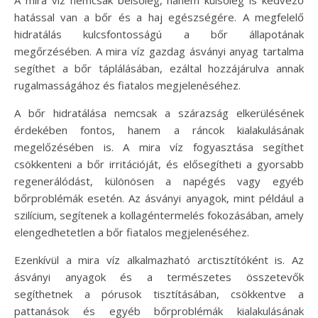
A mira víz nemcsak belsőleg, hanem külsőleg is kedvező
hatással van a bőr és a haj egészségére. A megfelelő
hidratálás kulcsfontosságú a bőr állapotának
megőrzésében. A mira víz gazdag ásványi anyag tartalma
segíthet a bőr táplálásában, ezáltal hozzájárulva annak
rugalmasságához és fiatalos megjelenéséhez.
A bőr hidratálása nemcsak a szárazság elkerülésének
érdekében fontos, hanem a ráncok kialakulásának
megelőzésében is. A mira víz fogyasztása segíthet
csökkenteni a bőr irritációját, és elősegítheti a gyorsabb
regenerálódást, különösen a napégés vagy egyéb
bőrproblémák esetén. Az ásványi anyagok, mint például a
szilícium, segítenek a kollagéntermelés fokozásában, amely
elengedhetetlen a bőr fiatalos megjelenéséhez.
Ezenkívül a mira víz alkalmazható arctisztítóként is. Az
ásványi anyagok és a természetes összetevők
segíthetnek a pórusok tisztításában, csökkentve a
pattanások és egyéb bőrproblémák kialakulásának