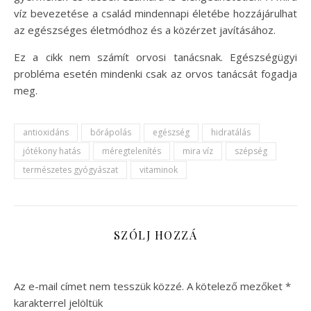
víz bevezetése a család mindennapi életébe hozzájárulhat
az egészséges életmódhoz és a közérzet javításához.
Ez a cikk nem számít orvosi tanácsnak. Egészségügyi
probléma esetén mindenki csak az orvos tanácsát fogadja
meg.
antioxidáns
bőrápolás
egészség
hidratálás
jótékony hatás
méregtelenítés
mira víz
szépség
természetes gyógyászat
vitaminok
SZÓLJ HOZZÁ
Az e-mail címet nem tesszük közzé.
A kötelező mezőket
*
karakterrel jelöltük