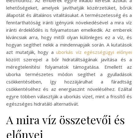
életmódhoz. Az emberek egyre inkább keresik azokat a
lehetőségeket, amelyek javíthatják közérzetüket, bőrük
állapotát és általános vitalitásukat. A természetesség és a
fenntarthatóság iránti igényünk növekedésével a mira víz
iránti érdeklődés is folyamatosan emelkedik. Az emberek
kíváncsiak arra, hogy mitől olyan különleges ez a víz, és
hogyan segíthet nekik a mindennapjaik során. A kutatások
azt mutatják, hogy a
uborkás víz egészségügyi előnyei
között szerepel a bőr hidratáltságának javítása és a
méregtelenítési folyamatok támogatása. Emellett az
uborka természetes módon segíthet a gyulladások
csökkentésében, így hozzájárulhat a fáradtság
csökkentéséhez és az energiaszint növeléséhez. Ezáltal
egyre többen választják a uborkás vizet, mint a frissítő és
egészséges hidratáló alternatívát.
A mira víz összetevői és
előnyei