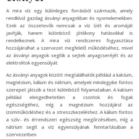
A mira víz egy különleges forrásból származik, amely
rendkívül gazdag ásványi anyagokban és nyomelemekben.
Ezek az összetevők nemcsak a víz ízét és aromáját
javítják, hanem különböző jótékony hatásokkal is
rendelkeznek. A mira víz rendszeres fogyasztása
hozzájárulhat a szervezet megfelelő működéséhez, mivel
az ásványi anyagok segítik a sejtek anyagcseréjét és az
elektrolitok egyensúlyát.
Az ásványi anyagok között megtalálhatók például a kalcium,
magnézium, kálium és nátrium, amelyek mindegyike fontos
szerepet játszik a test különböző folyamataiban. A kalcium
például elengedhetetlen a csontok és fogak
egészségéhez, míg a magnézium hozzájárul az
izomműködéshez és a stresszkezeléshez. A kálium fontos
a szív- és érrendszeri egészség megőrzésében, míg a
nátrium segít a víz egyensúlyának fenntartásában a
szervezetben.