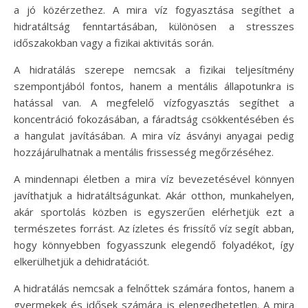
a jó közérzethez. A mira víz fogyasztása segíthet a
hidratáltság fenntartásában, különösen a stresszes
időszakokban vagy a fizikai aktivitás során.
A hidratálás szerepe nemcsak a fizikai teljesítmény
szempontjából fontos, hanem a mentális állapotunkra is
hatással van. A megfelelő vízfogyasztás segíthet a
koncentráció fokozásában, a fáradtság csökkentésében és
a hangulat javításában. A mira víz ásványi anyagai pedig
hozzájárulhatnak a mentális frissesség megőrzéséhez.
A mindennapi életben a mira víz bevezetésével könnyen
javíthatjuk a hidratáltságunkat. Akár otthon, munkahelyen,
akár sportolás közben is egyszerűen elérhetjük ezt a
természetes forrást. Az ízletes és frissítő víz segít abban,
hogy könnyebben fogyasszunk elegendő folyadékot, így
elkerülhetjük a dehidratációt.
A hidratálás nemcsak a felnőttek számára fontos, hanem a
gyermekek és idősek számára is elengedhetetlen. A mira