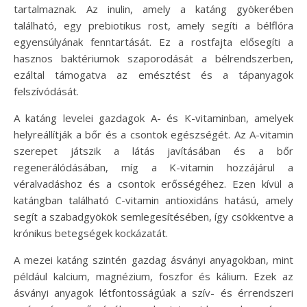
tartalmaznak. Az inulin, amely a katáng gyökerében
található, egy prebiotikus rost, amely segíti a bélflóra
egyensúlyának fenntartását. Ez a rostfajta elősegíti a
hasznos baktériumok szaporodását a bélrendszerben,
ezáltal támogatva az emésztést és a tápanyagok
felszívódását.
A katáng levelei gazdagok A- és K-vitaminban, amelyek
helyreállítják a bőr és a csontok egészségét. Az A-vitamin
szerepet játszik a látás javításában és a bőr
regenerálódásában, míg a K-vitamin hozzájárul a
véralvadáshoz és a csontok erősségéhez. Ezen kívül a
katángban található C-vitamin antioxidáns hatású, amely
segít a szabadgyökök semlegesítésében, így csökkentve a
krónikus betegségek kockázatát.
A mezei katáng szintén gazdag ásványi anyagokban, mint
például kalcium, magnézium, foszfor és kálium. Ezek az
ásványi anyagok létfontosságúak a szív- és érrendszeri