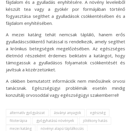
fájdalom és a gyulladás enyhítésére. A növény leveleiből
készült tea vagy a gyökér por formájában történő
fogyasztása segíthet a gyulladások csökkentésében és a
fájdalom enyhítésében.
A mezei katáng tehát nemcsak tápláló, hanem erős
gyulladáscsökkentő hatással is rendelkezik, amely segíthet
a krónikus betegségek megelőzésében. Az egészséges
életmód részeként érdemes beiktatni a katángot, hogy
támogassuk a gyulladásos folyamatok csökkentését és
javítsuk a közérzetünket.
A cikkben bemutatott információk nem minősülnek orvosi
tanácsnak. Egészségügyi problémák esetén mindig
konzultálj orvosoddal vagy egészségügyi szakemberrel!
alternatív gyógyászat
ásványi anyagok
egészség
fitoterápia
gyógyhatású növények
jótékony hatás
mezei katáng
növényi alapú táplálkozás