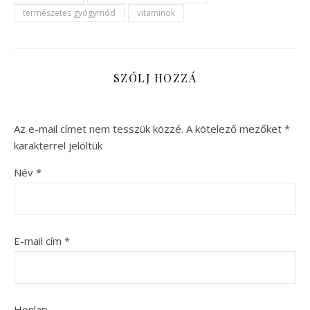
természetes gyógymód
vitaminok
SZÓLJ HOZZÁ
Az e-mail címet nem tesszük közzé.
A kötelező mezőket
*
karakterrel jelöltük
Név
*
E-mail cím
*
Honlap