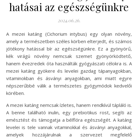
hatásai az egészségünkre
2024.06.26.
A mezei katáng (Cichorium intybus) egy olyan növény,
amely a természetben széles körben elterjedt, és számos
jótékony hatással bír az egészségünkre. Ez a gyönyörű,
kék virágú növény nemcsak szemet gyönyörködtető,
hanem évezredek óta használták gyógyászati célokra is. A
mezei katáng gyökere és levelei gazdag tápanyagokban,
vitaminokban és ásványi anyagokban, ami miatt egyre
népszerűbbé válik a természetes gyógymódok kedvelői
körében.
A mezei katáng nemcsak ízletes, hanem rendkívül tápláló is.
A benne található inulin, egy prebiotikus rost, segíti az
emésztést és támogatja a bélflóra egészségét. A katáng
levelei is tele vannak vitaminokkal és ásványi anyagokkal,
amelyek hozzájárulnak a szervezet megfelelő