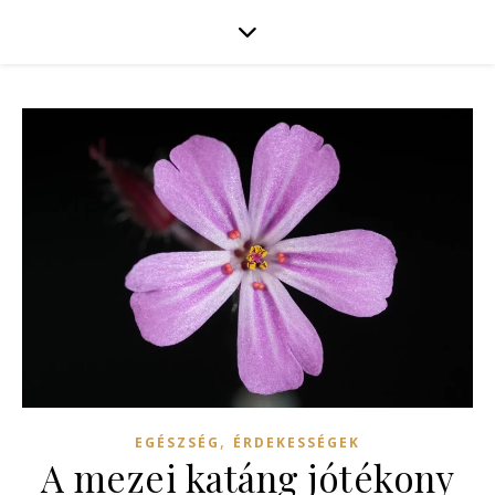
,
EGÉSZSÉG
ÉRDEKESSÉGEK
A mezei katáng jótékony