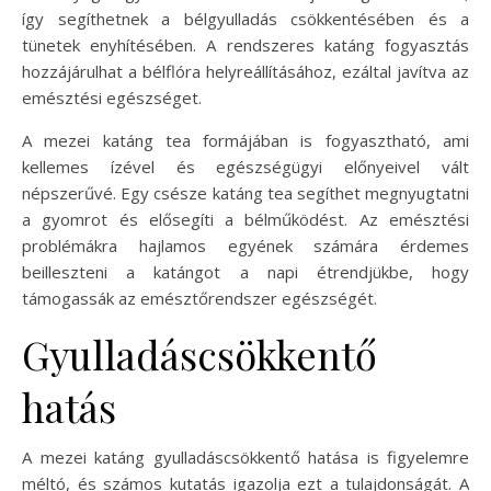
így segíthetnek a bélgyulladás csökkentésében és a
tünetek enyhítésében. A rendszeres katáng fogyasztás
hozzájárulhat a bélflóra helyreállításához, ezáltal javítva az
emésztési egészséget.
A mezei katáng tea formájában is fogyasztható, ami
kellemes ízével és egészségügyi előnyeivel vált
népszerűvé. Egy csésze katáng tea segíthet megnyugtatni
a gyomrot és elősegíti a bélműködést. Az emésztési
problémákra hajlamos egyének számára érdemes
beilleszteni a katángot a napi étrendjükbe, hogy
támogassák az emésztőrendszer egészségét.
Gyulladáscsökkentő
hatás
A mezei katáng gyulladáscsökkentő hatása is figyelemre
méltó, és számos kutatás igazolja ezt a tulajdonságát. A