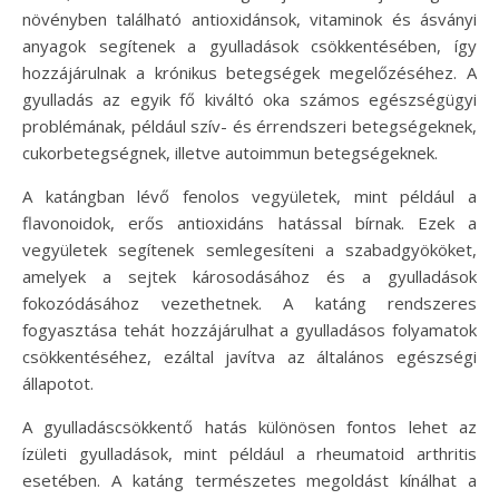
növényben található antioxidánsok, vitaminok és ásványi
anyagok segítenek a gyulladások csökkentésében, így
hozzájárulnak a krónikus betegségek megelőzéséhez. A
gyulladás az egyik fő kiváltó oka számos egészségügyi
problémának, például szív- és érrendszeri betegségeknek,
cukorbetegségnek, illetve autoimmun betegségeknek.
A katángban lévő fenolos vegyületek, mint például a
flavonoidok, erős antioxidáns hatással bírnak. Ezek a
vegyületek segítenek semlegesíteni a szabadgyököket,
amelyek a sejtek károsodásához és a gyulladások
fokozódásához vezethetnek. A katáng rendszeres
fogyasztása tehát hozzájárulhat a gyulladásos folyamatok
csökkentéséhez, ezáltal javítva az általános egészségi
állapotot.
A gyulladáscsökkentő hatás különösen fontos lehet az
ízületi gyulladások, mint például a rheumatoid arthritis
esetében. A katáng természetes megoldást kínálhat a