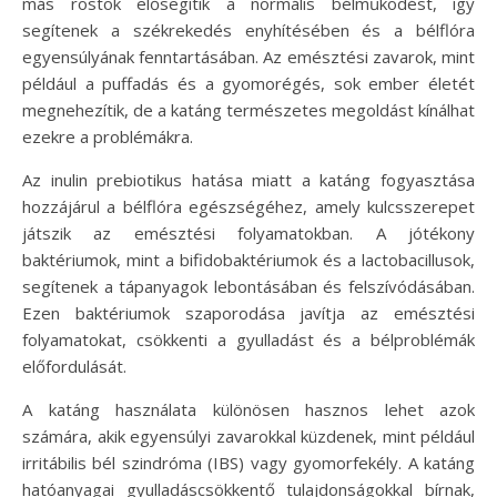
más rostok elősegítik a normális bélműködést, így
segítenek a székrekedés enyhítésében és a bélflóra
egyensúlyának fenntartásában. Az emésztési zavarok, mint
például a puffadás és a gyomorégés, sok ember életét
megnehezítik, de a katáng természetes megoldást kínálhat
ezekre a problémákra.
Az inulin prebiotikus hatása miatt a katáng fogyasztása
hozzájárul a bélflóra egészségéhez, amely kulcsszerepet
játszik az emésztési folyamatokban. A jótékony
baktériumok, mint a bifidobaktériumok és a lactobacillusok,
segítenek a tápanyagok lebontásában és felszívódásában.
Ezen baktériumok szaporodása javítja az emésztési
folyamatokat, csökkenti a gyulladást és a bélproblémák
előfordulását.
A katáng használata különösen hasznos lehet azok
számára, akik egyensúlyi zavarokkal küzdenek, mint például
irritábilis bél szindróma (IBS) vagy gyomorfekély. A katáng
hatóanyagai gyulladáscsökkentő tulajdonságokkal bírnak,