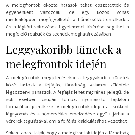
A melegfrontok okozta hatások tehát összetettek és
egyénenként változóak, de egy közös vonás
mindenképpen megfigyelhető: a hőmérséklet-emelkedés
és a légköri változások figyelemmel kísérése segíthet a
megfelelő reakciók és teendők meghatározásában.
Leggyakoribb tünetek a
melegfrontok idején
A melegfrontok megjelenésekor a leggyakoribb tünetek
közé tartozik a fejfájás, fáradtság, valamint különféle
légzőszervi panaszok. A fejfájás lehet migrénes jellegű, de
sok esetben csupán tompa, nyomasztó fájdalom
formájában jelentkezik. A melegfrontok idején a csökkent
légnyomás és a hőmérséklet emelkedése együtt járhat a
vérerek tágulásával, ami a fejfájás kialakulásához vezethet.
Sokan tapasztalják, hogy a melegfrontok idején a fáradtság