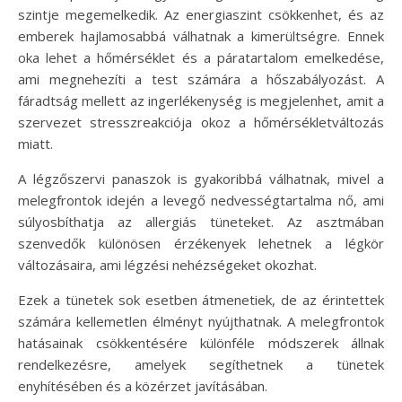
szintje megemelkedik. Az energiaszint csökkenhet, és az
emberek hajlamosabbá válhatnak a kimerültségre. Ennek
oka lehet a hőmérséklet és a páratartalom emelkedése,
ami megnehezíti a test számára a hőszabályozást. A
fáradtság mellett az ingerlékenység is megjelenhet, amit a
szervezet stresszreakciója okoz a hőmérsékletváltozás
miatt.
A légzőszervi panaszok is gyakoribbá válhatnak, mivel a
melegfrontok idején a levegő nedvességtartalma nő, ami
súlyosbíthatja az allergiás tüneteket. Az asztmában
szenvedők különösen érzékenyek lehetnek a légkör
változásaira, ami légzési nehézségeket okozhat.
Ezek a tünetek sok esetben átmenetiek, de az érintettek
számára kellemetlen élményt nyújthatnak. A melegfrontok
hatásainak csökkentésére különféle módszerek állnak
rendelkezésre, amelyek segíthetnek a tünetek
enyhítésében és a közérzet javításában.