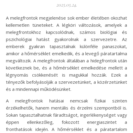
2025.05.24.
A melegfrontok megjelenése sok ember életében okozhat
kellemetlen tüneteket. A légköri változások, amelyek a
melegfrontokhoz kapcsolódnak, számos biológiai és
pszichológiai hatást gyakorolnak a szervezetre. Az
emberek gyakran tapasztalnak különféle panaszokat,
amikor a hőmérséklet emelkedik, és a levegő páratartalma
megváltozik. A melegfrontok általában a hidegfrontok után
következnek be, és a hőmérséklet emelkedése mellett a
légnyomás csökkenését is magukkal hozzák. Ezek a
tényezők befolyásolják a szervezetünket, a közérzetünket
és a mindennapi működésünket.
A melegfrontok hatásai nemcsak fizikai szinten
érzékelhetők, hanem mentális és érzelmi szempontból is.
Sokan tapasztalhatnak fáradtságot, ingerlékenységet vagy
éppen ellenkezőleg, fokozott energiaszintet a
fronthatások idején. A hőmérséklet és a páratartalom