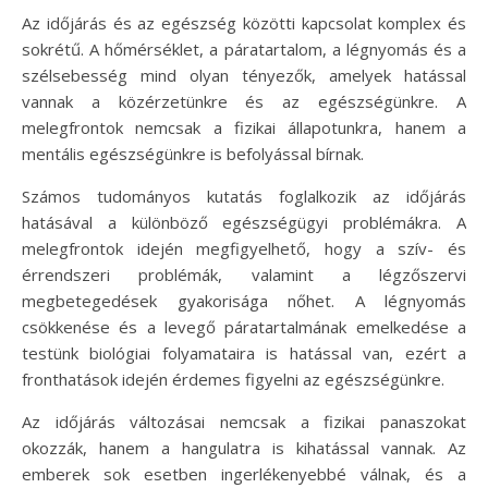
Az időjárás és az egészség közötti kapcsolat komplex és
sokrétű. A hőmérséklet, a páratartalom, a légnyomás és a
szélsebesség mind olyan tényezők, amelyek hatással
vannak a közérzetünkre és az egészségünkre. A
melegfrontok nemcsak a fizikai állapotunkra, hanem a
mentális egészségünkre is befolyással bírnak.
Számos tudományos kutatás foglalkozik az időjárás
hatásával a különböző egészségügyi problémákra. A
melegfrontok idején megfigyelhető, hogy a szív- és
érrendszeri problémák, valamint a légzőszervi
megbetegedések gyakorisága nőhet. A légnyomás
csökkenése és a levegő páratartalmának emelkedése a
testünk biológiai folyamataira is hatással van, ezért a
fronthatások idején érdemes figyelni az egészségünkre.
Az időjárás változásai nemcsak a fizikai panaszokat
okozzák, hanem a hangulatra is kihatással vannak. Az
emberek sok esetben ingerlékenyebbé válnak, és a