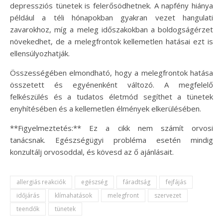
depressziós tünetek is felerősödhetnek. A napfény hiánya
például a téli hónapokban gyakran vezet hangulati
zavarokhoz, míg a meleg időszakokban a boldogságérzet
növekedhet, de a melegfrontok kellemetlen hatásai ezt is
ellensúlyozhatják.
Összességében elmondható, hogy a melegfrontok hatása
összetett és egyénenként változó. A megfelelő
felkészülés és a tudatos életmód segíthet a tünetek
enyhítésében és a kellemetlen élmények elkerülésében.
**Figyelmeztetés:** Ez a cikk nem számít orvosi
tanácsnak. Egészségügyi probléma esetén mindig
konzultálj orvosoddal, és kövesd az ő ajánlásait.
allergiás reakciók
egészség
fáradtság
fejfájás
időjárás
klímahatások
melegfront
szervezet
teendők
tünetek