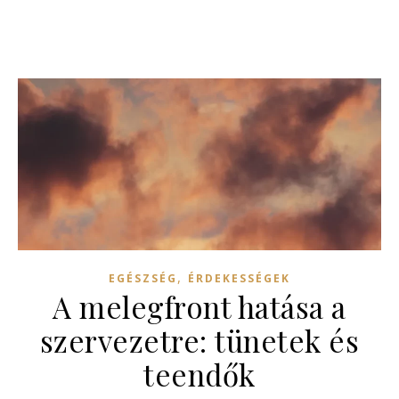
,
EGÉSZSÉG
ÉRDEKESSÉGEK
A melegfront hatása a
szervezetre: tünetek és
teendők