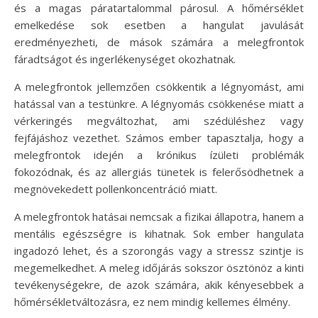
és a magas páratartalommal párosul. A hőmérséklet
emelkedése sok esetben a hangulat javulását
eredményezheti, de mások számára a melegfrontok
fáradtságot és ingerlékenységet okozhatnak.
A melegfrontok jellemzően csökkentik a légnyomást, ami
hatással van a testünkre. A légnyomás csökkenése miatt a
vérkeringés megváltozhat, ami szédüléshez vagy
fejfájáshoz vezethet. Számos ember tapasztalja, hogy a
melegfrontok idején a krónikus ízületi problémák
fokozódnak, és az allergiás tünetek is felerősödhetnek a
megnövekedett pollenkoncentráció miatt.
A melegfrontok hatásai nemcsak a fizikai állapotra, hanem a
mentális egészségre is kihatnak. Sok ember hangulata
ingadozó lehet, és a szorongás vagy a stressz szintje is
megemelkedhet. A meleg időjárás sokszor ösztönöz a kinti
tevékenységekre, de azok számára, akik kényesebbek a
hőmérsékletváltozásra, ez nem mindig kellemes élmény.