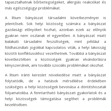
tapasztalhatnak bőrbetegségeket, allergiás reakciókat és
más egészségügyi problémákat.
A lítium bányászat társadalmi következményei is
jelentősek. Sok helyi közösség számára a bányászat
gazdasági előnyöket hozhat, azonban ezek az előnyök
gyakran nem oszlanak el egyenlően. A bányászat miatt
kialakuló társadalmi feszültségek, mint például a
földhasználati jogokkal kapcsolatos viták, a helyi lakosság
közötti konfliktusokhoz vezethetnek. Továbbá a bányászat
következtében a közösségek gyakran elvándorlásra
kényszerülnek, ami további szociális problémákat okozhat.
A lítium iránti kereslet növekedése miatt a bányászat
folytatódik, de a hatások mérséklése érdekében
szükséges a helyi közösségek bevonása a döntéshozatali
folyamatokba. A fenntartható bányászati gyakorlatok és a
helyi közösségek támogatása segíthet a problémák
kezelésében.