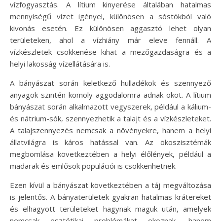
vízfogyasztás. A lítium kinyerése általában hatalmas
mennyiségű vizet igényel, különösen a sóstókból való
kivonás esetén. Ez különösen aggasztó lehet olyan
területeken, ahol a vízhiány már eleve fennáll. A
vízkészletek csökkenése kihat a mezőgazdaságra és a
helyi lakosság vízellátására is.
A bányászat során keletkező hulladékok és szennyező
anyagok szintén komoly aggodalomra adnak okot. A lítium
bányászat során alkalmazott vegyszerek, például a kálium-
és nátrium-sók, szennyezhetik a talajt és a vízkészleteket.
A talajszennyezés nemcsak a növényekre, hanem a helyi
állatvilágra is káros hatással van. Az ökoszisztémák
megbomlása következtében a helyi élőlények, például a
madarak és emlősök populációi is csökkenhetnek.
Ezen kívül a bányászat következtében a táj megváltozása
is jelentős. A bányaterületek gyakran hatalmas krátereket
és elhagyott területeket hagynak maguk után, amelyek
nemcsak esztétikai problémákat okoznak, hanem