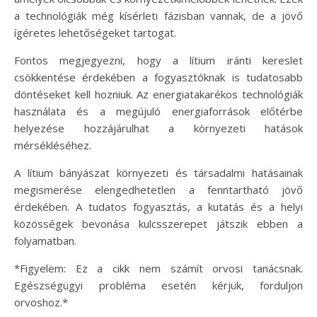
a technológiák még kísérleti fázisban vannak, de a jövő
ígéretes lehetőségeket tartogat.
Fontos megjegyezni, hogy a lítium iránti kereslet
csökkentése érdekében a fogyasztóknak is tudatosabb
döntéseket kell hozniuk. Az energiatakarékos technológiák
használata és a megújuló energiaforrások előtérbe
helyezése hozzájárulhat a környezeti hatások
mérsékléséhez.
A lítium bányászat környezeti és társadalmi hatásainak
megismerése elengedhetetlen a fenntartható jövő
érdekében. A tudatos fogyasztás, a kutatás és a helyi
közösségek bevonása kulcsszerepet játszik ebben a
folyamatban.
*Figyelem: Ez a cikk nem számít orvosi tanácsnak.
Egészségügyi probléma esetén kérjük, forduljon
orvoshoz.*