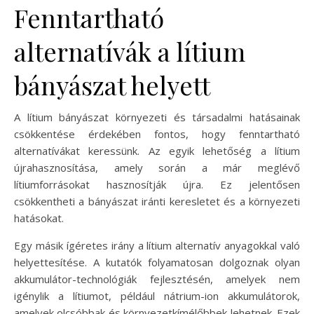
Fenntartható
alternatívák a lítium
bányászat helyett
A lítium bányászat környezeti és társadalmi hatásainak
csökkentése érdekében fontos, hogy fenntartható
alternatívákat keressünk. Az egyik lehetőség a lítium
újrahasznosítása, amely során a már meglévő
lítiumforrásokat hasznosítják újra. Ez jelentősen
csökkentheti a bányászat iránti keresletet és a környezeti
hatásokat.
Egy másik ígéretes irány a lítium alternatív anyagokkal való
helyettesítése. A kutatók folyamatosan dolgoznak olyan
akkumulátor-technológiák fejlesztésén, amelyek nem
igénylik a lítiumot, például nátrium-ion akkumulátorok,
amelyek olcsóbbak és környezetkímélőbbek lehetnek. Ezek