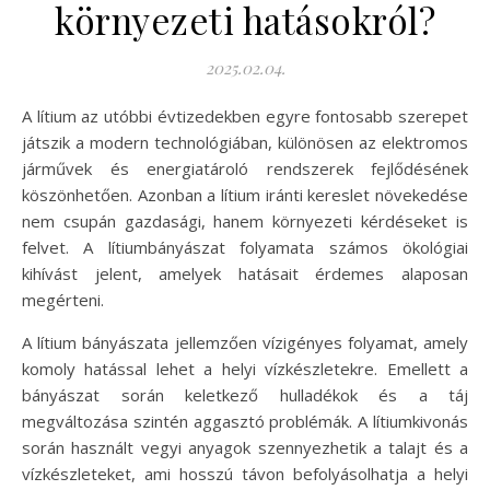
környezeti hatásokról?
2025.02.04.
A lítium az utóbbi évtizedekben egyre fontosabb szerepet
játszik a modern technológiában, különösen az elektromos
járművek és energiatároló rendszerek fejlődésének
köszönhetően. Azonban a lítium iránti kereslet növekedése
nem csupán gazdasági, hanem környezeti kérdéseket is
felvet. A lítiumbányászat folyamata számos ökológiai
kihívást jelent, amelyek hatásait érdemes alaposan
megérteni.
A lítium bányászata jellemzően vízigényes folyamat, amely
komoly hatással lehet a helyi vízkészletekre. Emellett a
bányászat során keletkező hulladékok és a táj
megváltozása szintén aggasztó problémák. A lítiumkivonás
során használt vegyi anyagok szennyezhetik a talajt és a
vízkészleteket, ami hosszú távon befolyásolhatja a helyi