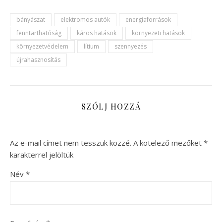
bányászat
elektromos autók
energiaforrások
fenntarthatóság
káros hatások
környezeti hatások
környezetvédelem
lítium
szennyezés
újrahasznosítás
SZÓLJ HOZZÁ
Az e-mail címet nem tesszük közzé.
A kötelező mezőket
*
karakterrel jelöltük
Név
*