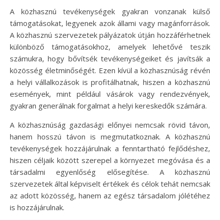
A közhasznú tevékenységek gyakran vonzanak külső
támogatásokat, legyenek azok állami vagy magánforrások.
A közhasznú szervezetek pályázatok útján hozzáférhetnek
különböző támogatásokhoz, amelyek lehetővé teszik
számukra, hogy bővítsék tevékenységeiket és javítsák a
közösség életminőségét. Ezen kívül a közhasznúság révén
a helyi vállalkozások is profitálhatnak, hiszen a közhasznú
események, mint például vásárok vagy rendezvények,
gyakran generálnak forgalmat a helyi kereskedők számára.
A közhasznúság gazdasági előnyei nemcsak rövid távon,
hanem hosszú távon is megmutatkoznak. A közhasznú
tevékenységek hozzájárulnak a fenntartható fejlődéshez,
hiszen céljaik között szerepel a környezet megóvása és a
társadalmi egyenlőség elősegítése. A közhasznú
szervezetek által képviselt értékek és célok tehát nemcsak
az adott közösség, hanem az egész társadalom jólétéhez
is hozzájárulnak.