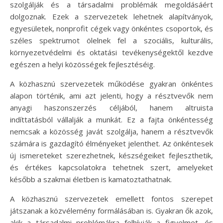
szolgálják és a társadalmi problémák megoldásáért
dolgoznak. Ezek a szervezetek lehetnek alapítványok,
egyesületek, nonprofit cégek vagy önkéntes csoportok, és
széles spektrumot ölelnek fel a szociális, kulturális,
környezetvédelmi és oktatási tevékenységektől kezdve
egészen a helyi közösségek fejlesztéséig.
A közhasznú szervezetek működése gyakran önkéntes
alapon történik, ami azt jelenti, hogy a résztvevők nem
anyagi haszonszerzés céljából, hanem altruista
indíttatásból vállalják a munkát. Ez a fajta önkéntesség
nemcsak a közösség javát szolgálja, hanem a résztvevők
számára is gazdagító élményeket jelenthet. Az önkéntesek
új ismereteket szerezhetnek, készségeiket fejleszthetik,
és értékes kapcsolatokra tehetnek szert, amelyeket
később a szakmai életben is kamatoztathatnak.
A közhasznú szervezetek emellett fontos szerepet
játszanak a közvélemény formálásában is. Gyakran ők azok,
akik a társadalmi problémákra felhívják a figyelmet, és