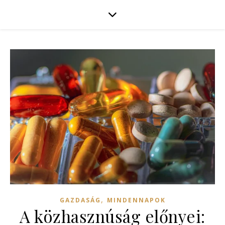
,
GAZDASÁG
MINDENNAPOK
A közhasznúság előnyei: