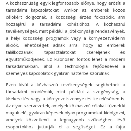
A közhasznúság egyik legfontosabb előnye, hogy erősíti a
társadalmi kapcsolatokat. Amikor az emberek közös
célokért dolgoznak, a közösségi érzés fokozódik, ami
hozzájárul a társadalmi kohézióhoz. A közhasznú
tevékenységek, mint például a jótékonysági rendezvények,
a helyi közösségi programok vagy a környezetvédelmi
akciók, lehetőséget adnak arra, hogy az emberek
találkozzanak, tapasztalatokat cseréljenek és
együttműködjenek. Ez különösen fontos lehet a modern
társadalmakban, ahol a technológia fejlődésével a
személyes kapcsolatok gyakran háttérbe szorulnak.
Ezen kívül a közhasznú tevékenységek segíthetnek a
társadalmi problémák, mint például a szegénység, a
kirekesztés vagy a környezetszennyezés kezelésében is.
Az olyan szervezetek, amelyek közhasznú célokat tűznek ki
maguk elé, gyakran képesek olyan programokat kidolgozni,
amelyek közvetlenül a legnagyobb szükségben lévő
csoportokhoz juttatják el a segítséget. Ez a fajta