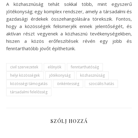
A közhasznúság tehát sokkal több, mint egyszerű
jótékonyság; egy komplex rendszer, amely a társadalmi és
gazdasági érdekek összehangolására törekszik. Fontos,
hogy a közösségek felismerjék ennek jelentőségét, és
aktívan részt vegyenek a közhasznú tevékenységekben,
hiszen a közös erőfeszítések révén egy jobb és
fenntarthatóbb jövőt építhetünk.
civil szervezetek
előnyök
fenntarthatóság
helyi közösségek
jótékonyság
közhasznúság
közösségi támogatás
önkéntesség
szociális hatás
társadalmi felelősség
SZÓLJ HOZZÁ