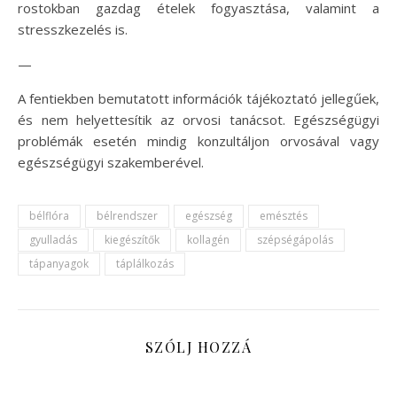
rostokban gazdag ételek fogyasztása, valamint a
stresszkezelés is.
—
A fentiekben bemutatott információk tájékoztató jellegűek,
és nem helyettesítik az orvosi tanácsot. Egészségügyi
problémák esetén mindig konzultáljon orvosával vagy
egészségügyi szakemberével.
bélflóra
bélrendszer
egészség
emésztés
gyulladás
kiegészítők
kollagén
szépségápolás
tápanyagok
táplálkozás
SZÓLJ HOZZÁ