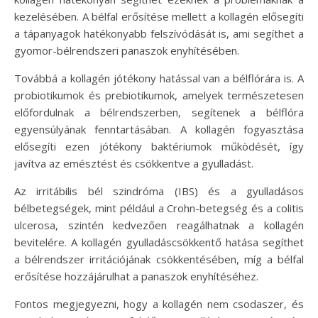
kezelésében. A bélfal erősítése mellett a kollagén elősegíti
a tápanyagok hatékonyabb felszívódását is, ami segíthet a
gyomor-bélrendszeri panaszok enyhítésében.
Továbbá a kollagén jótékony hatással van a bélflórára is. A
probiotikumok és prebiotikumok, amelyek természetesen
előfordulnak a bélrendszerben, segítenek a bélflóra
egyensúlyának fenntartásában. A kollagén fogyasztása
elősegíti ezen jótékony baktériumok működését, így
javítva az emésztést és csökkentve a gyulladást.
Az irritábilis bél szindróma (IBS) és a gyulladásos
bélbetegségek, mint például a Crohn-betegség és a colitis
ulcerosa, szintén kedvezően reagálhatnak a kollagén
bevitelére. A kollagén gyulladáscsökkentő hatása segíthet
a bélrendszer irritációjának csökkentésében, míg a bélfal
erősítése hozzájárulhat a panaszok enyhítéséhez.
Fontos megjegyezni, hogy a kollagén nem csodaszer, és