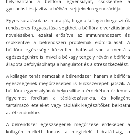
helyreállítani a bélflóra egyensúlyát, csökkentve a
gyulladást és javítva a bélhám sejtjeinek regenerációját.
Egyes kutatások azt mutatják, hogy a kollagén kiegészítők
rendszeres fogyasztása segíthet a bélflóra diverzitásának
növelésében, ezáltal erősítve az immunrendszert és
csökkentve a bélrendszeri problémák előfordulását. A
bélflóra egészsége közvetlen hatással van a mentális
egészségünkre is, mivel a bél-agy tengely révén a bélflóra
állapota befolyásolhatja a hangulatot és a stresszkezelést.
A kollagén tehát nemcsak a bélrendszer, hanem a bélflóra
egészségének megőrzésében is kulcsszerepet játszik. A
bélflóra egyensúlyának helyreállítása érdekében érdemes
figyelmet fordítani a táplálkozásunkra, és kollagént
tartalmazó ételeket vagy táplálék-kiegészítőket beiktatni
az étrendünkbe.
A bélrendszer egészségének megőrzése érdekében a
kollagén mellett fontos a megfelelő hidratáltság, a