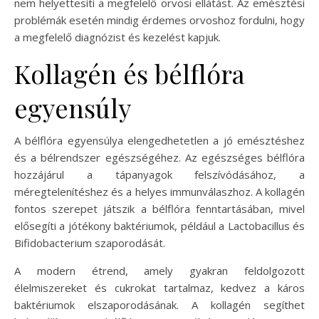
nem helyettesíti a megfelelő orvosi ellátást. Az emésztési
problémák esetén mindig érdemes orvoshoz fordulni, hogy
a megfelelő diagnózist és kezelést kapjuk.
Kollagén és bélflóra
egyensúly
A bélflóra egyensúlya elengedhetetlen a jó emésztéshez
és a bélrendszer egészségéhez. Az egészséges bélflóra
hozzájárul a tápanyagok felszívódásához, a
méregtelenítéshez és a helyes immunválaszhoz. A kollagén
fontos szerepet játszik a bélflóra fenntartásában, mivel
elősegíti a jótékony baktériumok, például a Lactobacillus és
Bifidobacterium szaporodását.
A modern étrend, amely gyakran feldolgozott
élelmiszereket és cukrokat tartalmaz, kedvez a káros
baktériumok elszaporodásának. A kollagén segíthet