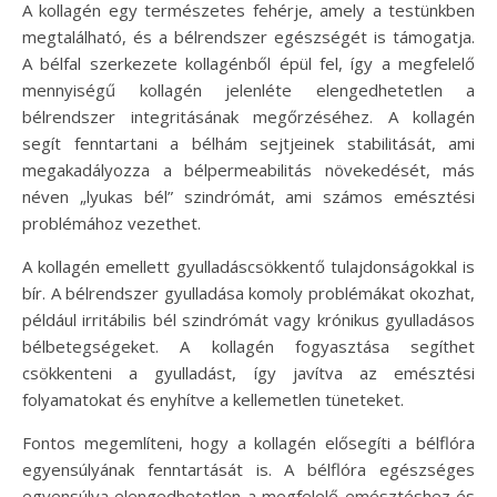
A kollagén egy természetes fehérje, amely a testünkben
megtalálható, és a bélrendszer egészségét is támogatja.
A bélfal szerkezete kollagénből épül fel, így a megfelelő
mennyiségű kollagén jelenléte elengedhetetlen a
bélrendszer integritásának megőrzéséhez. A kollagén
segít fenntartani a bélhám sejtjeinek stabilitását, ami
megakadályozza a bélpermeabilitás növekedését, más
néven „lyukas bél” szindrómát, ami számos emésztési
problémához vezethet.
A kollagén emellett gyulladáscsökkentő tulajdonságokkal is
bír. A bélrendszer gyulladása komoly problémákat okozhat,
például irritábilis bél szindrómát vagy krónikus gyulladásos
bélbetegségeket. A kollagén fogyasztása segíthet
csökkenteni a gyulladást, így javítva az emésztési
folyamatokat és enyhítve a kellemetlen tüneteket.
Fontos megemlíteni, hogy a kollagén elősegíti a bélflóra
egyensúlyának fenntartását is. A bélflóra egészséges
egyensúlya elengedhetetlen a megfelelő emésztéshez és