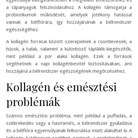
a tápanyagok felszívódásához. A kollagén támogatja a
probiotikumok működését, amelyek jótékony hatással
vannak a bélflórára, így hozzájárulnak a bélrendszer
egészségéhez.
A kollagén forrásai között szerepelnek a csontlevesek, a
húsok, a halak, valamint a különböző táplálék-kiegészítők,
mint például a por alakú kollagén. Ezek a források
segíthetnek a napi kollagénbevitel biztosításában, ami
hozzájárul a bélrendszer egészségének megőrzéséhez.
Kollagén és emésztési
problémák
Számos emésztési probléma, mint például a puffadás, a
székrekedés vagy a hasmenés, a bélrendszer gyulladása
és a bélflóra egyensúlyának felborulása miatt alakulhat ki. A
kollagén hatékonyan segíthet ezeknek a problémáknak a