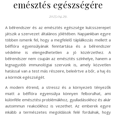
emésztés egészségére
2025.04.29.
A bélrendszer és az emésztés egészsége kulcsszerepet
játszik a szervezet általános jólétében. Napjainkban egyre
többen ismerik fel, hogy a megfelelő táplálkozás mellett a
bélflóra egyensúlyának fenntartása és a bélrendszer
védelme is elengedhetetlen a jó közérzethez. A
bélrendszer nem csupán az emésztés színhelye, hanem a
legnagyobb immunológiai szervünk is, amely közvetlen
hatással van a test más részeire, beleértve a bőr, a haj és
a körmök egészségét.
A modern étrend, a stressz és a környezeti tényezők
miatt a bélflóra egyensúlya könnyen felborulhat, ami
különféle emésztési problémákhoz, gyulladásokhoz és akár
autoimmun reakciókhoz is vezethet. Az emberek egyre
inkább a természetes megoldások felé fordulnak, hogy