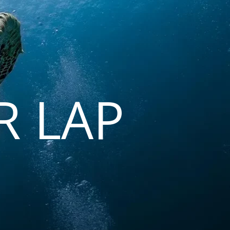
R LAP