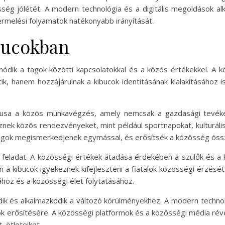
ség jólétét. A modern technológia és a digitális megoldások al
ermelési folyamatok hatékonyabb irányítását.
ibucokban
nódik a tagok közötti kapcsolatokkal és a közös értékekkel. 
ik, hanem hozzájárulnak a kibucok identitásának kialakításához i
ktusa a közös munkavégzés, amely nemcsak a gazdasági tevék
nek közös rendezvényeket, mint például sportnapokat, kulturáli
agok megismerkedjenek egymással, és erősítsék a közösség össz
feladat. A közösségi értékek átadása érdekében a szülők és a
án a kibucok igyekeznek kifejleszteni a fiatalok közösségi érzését
ához és a közösségi élet folytatásához.
dik és alkalmazkodik a változó körülményekhez. A modern techno
k erősítésére. A közösségi platformok és a közösségi média ré
 ötleteiket.