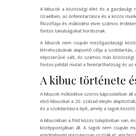
A kibucok a közösségi élet és a gazdasági m
Izraelben, az önfenntartásra és a közös munk
filozófiája és működési elvei számos érdek
fontos tanulságokat hordoznak.
A kibucok nem csupán mezőgazdasági közössé
létrehozásának alapvető célja a szolidaritá
népszerűvé vált, és számos más közösségi k
fontos példát mutat a fenntarthatóság és az 
A kibuc története és
A kibucok működése szoros kapcsolatban áll a 
első kibucokat a 20. század elején alapították
és a szolidaritásra épít, amely a tagok közö
A kibucokban a föld közös tulajdonban van, é
középpontjában áll. A tagok nem csupán mu
eredményeit igazságosan osztják el, ami hoz