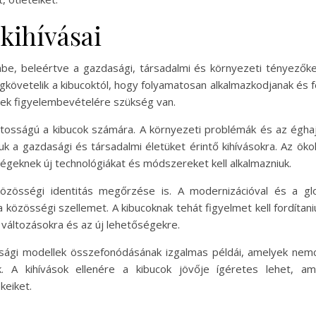
 kihívásai
be, beleértve a gazdasági, társadalmi és környezeti tényezőket
gkövetelik a kibucoktól, hogy folyamatosan alkalmazkodjanak és f
yek figyelembevételére szükség van.
tosságú a kibucok számára. A környezeti problémák és az égha
iuk a gazdasági és társadalmi életüket érintő kihívásokra. Az ö
geknek új technológiákat és módszereket kell alkalmazniuk.
özösségi identitás megőrzése is. A modernizációval és a glob
özösségi szellemet. A kibucoknak tehát figyelmet kell fordítani
 változásokra és az új lehetőségekre.
asági modellek összefonódásának izgalmas példái, amelyek ne
. A kihívások ellenére a kibucok jövője ígéretes lehet, a
keiket.