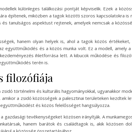
odellek különleges találkozási pontját képviselik. Ezek a közös
ára építenek, miközben a tagok közötti szoros kapcsolatokra is n
es és tanulságos aspektust rejtenek, amelyek nemcsak a közös
gek, hanem olyan helyek is, ahol a tagok közös értékeket, c
s, az együttműködés és a közös munka volt. Ez a modell, amely a
ezdeményezés ihletforrása lett. A kibucok működése és filozóf
együttműködés terén is.
 filozófiája
zsidó történelmi és kulturális hagyományokkal, ugyanakkor moder
, amikor a zsidó közösségek a palesztinai területeken kezdtek lete
tti együttműködést és közös felelősséget hangsúlyozza.
s a gazdasági tevékenységeket közösen irányítják. A munkamegosz
nkatársak, hanem barátok és családtagok is, akik közösen dol
zájárul a közösség összetartásához.