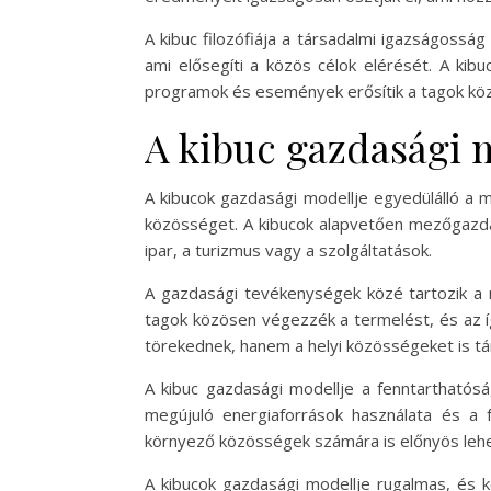
A kibuc filozófiája a társadalmi igazságossá
ami elősegíti a közös célok elérését. A kib
programok és események erősítik a tagok közö
A kibuc gazdasági 
A kibucok gazdasági modellje egyedülálló a
közösséget. A kibucok alapvetően mezőgazdas
ipar, a turizmus vagy a szolgáltatások.
A gazdasági tevékenységek közé tartozik a m
tagok közösen végezzék a termelést, és az íg
törekednek, hanem a helyi közösségeket is t
A kibuc gazdasági modellje a fenntarthatósá
megújuló energiaforrások használata és a 
környező közösségek számára is előnyös lehe
A kibucok gazdasági modellje rugalmas, és 