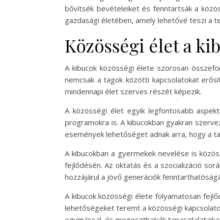
bővítsék bevételeiket és fenntartsák a közös
gazdasági életében, amely lehetővé teszi a t
Közösségi élet a k
A kibucok közösségi élete szorosan összefo
nemcsak a tagok közötti kapcsolatokat erősít
mindennapi élet szerves részét képezik.
A közösségi élet egyik legfontosabb aspe
programokra is. A kibucokban gyakran szervez
események lehetőséget adnak arra, hogy a t
A kibucokban a gyermekek nevelése is közös 
fejlődésén. Az oktatás és a szocializáció sor
hozzájárul a jövő generációk fenntarthatóság
A kibucok közösségi élete folyamatosan fejlő
lehetőségeket teremt a közösségi kapcsolato
egymással, és megoszthatják tapasztalataikat,