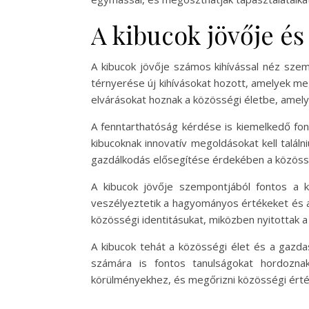
A kibucok jövője és
A kibucok jövője számos kihívással néz szem
térnyerése új kihívásokat hozott, amelyek me
elvárásokat hoznak a közösségi életbe, amel
A fenntarthatóság kérdése is kiemelkedő fon
kibucoknak innovatív megoldásokat kell találn
gazdálkodás elősegítése érdekében a közössé
A kibucok jövője szempontjából fontos a k
veszélyeztetik a hagyományos értékeket és a k
közösségi identitásukat, miközben nyitottak a
A kibucok tehát a közösségi élet és a gazd
számára is fontos tanulságokat hordoznak
körülményekhez, és megőrizni közösségi érté