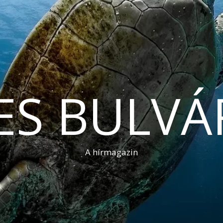
ES BULVÁ
A hírmagazin