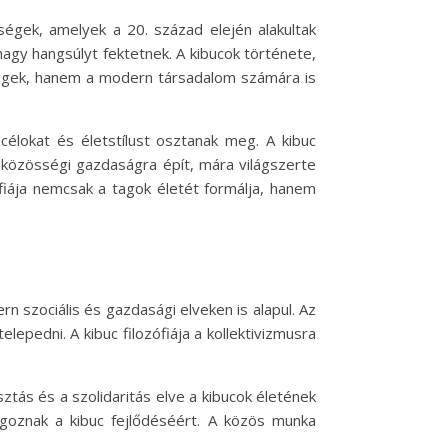
ségek, amelyek a 20. század elején alakultak
agy hangsúlyt fektetnek. A kibucok története,
ségek, hanem a modern társadalom számára is
élokat és életstílust osztanak meg. A kibuc
 közösségi gazdaságra épít, mára világszerte
iája nemcsak a tagok életét formálja, hanem
n szociális és gazdasági elveken is alapul. Az
lepedni. A kibuc filozófiája a kollektivizmusra
tás és a szolidaritás elve a kibucok életének
goznak a kibuc fejlődéséért. A közös munka