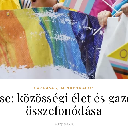
,
GAZDASÁG
MINDENNAPOK
e: közösségi élet és ga
összefonódása
2025.05.01.