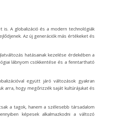
 is. A globalizáció és a modern technológiák
ejlődjenek. Az új generációk más értékeket és
jlatváltozás hatásainak kezelése érdekében a
kológiai lábnyom csökkentése és a fenntartható
alizációval együtt járó változások gyakran
uk arra, hogy megőrizzék saját kultúrájukat és
mcsak a tagok, hanem a szélesebb társadalom
mennyiben képesek alkalmazkodni a változó