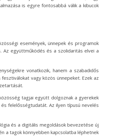
kalmazása is egyre fontosabbá válik a kibucok
A közösségi események, ünnepek és programok
s. Az együttműködés és a szolidaritás elvei a
enységekre vonatkozik, hanem a szabadidős
s fesztiválokat vagy közös ünnepeket. Ezek az
etartását.
 közösség tagjai együtt dolgoznak a gyerekek
 és felelősségtudatát. Az ilyen típusú nevelés
lógia és a digitális megoldások bevezetése új
vén a tagok könnyebben kapcsolatba léphetnek