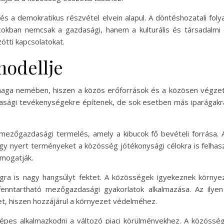
g és a demokratikus részvétel elvein alapul. A döntéshozatali f
ucokban nemcsak a gazdasági, hanem a kulturális és társadalmi 
tti kapcsolatokat.
modellje
 maga nemében, hiszen a közös erőforrások és a közösen végzet
ági tevékenységekre építenek, de sok esetben más iparágakra 
ezőgazdasági termelés, amely a kibucok fő bevételi forrása. A
y nyert terményeket a közösség jótékonysági célokra is felhasz
ámogatják.
gra is nagy hangsúlyt fektet. A közösségek igyekeznek környez
fenntartható mezőgazdasági gyakorlatok alkalmazása. Az ily
t, hiszen hozzájárul a környezet védelméhez.
képes alkalmazkodni a változó piaci körülményekhez. A közössé