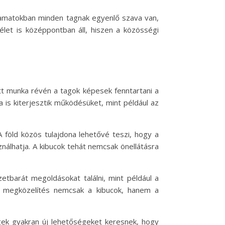
olyamatokban minden tagnak egyenlő szava van,
élet is középpontban áll, hiszen a közösségi
t munka révén a tagok képesek fenntartani a
is kiterjesztik működésüket, mint például az
 föld közös tulajdona lehetővé teszi, hogy a
nálhatja. A kibucok tehát nemcsak önellátásra
etbarát megoldásokat találni, mint például a
en megközelítés nemcsak a kibucok, hanem a
gek gyakran új lehetőségeket keresnek, hogy