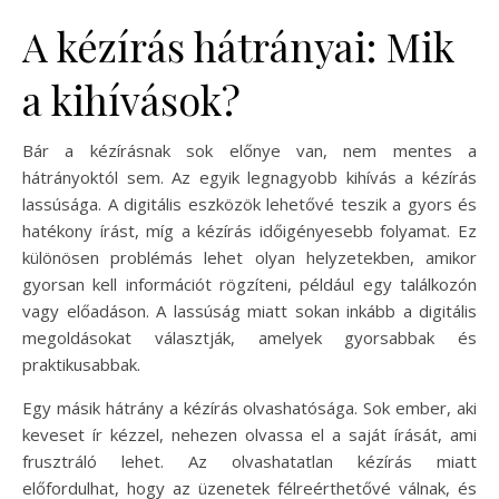
A kézírás hátrányai: Mik
a kihívások?
Bár a kézírásnak sok előnye van, nem mentes a
hátrányoktól sem. Az egyik legnagyobb kihívás a kézírás
lassúsága. A digitális eszközök lehetővé teszik a gyors és
hatékony írást, míg a kézírás időigényesebb folyamat. Ez
különösen problémás lehet olyan helyzetekben, amikor
gyorsan kell információt rögzíteni, például egy találkozón
vagy előadáson. A lassúság miatt sokan inkább a digitális
megoldásokat választják, amelyek gyorsabbak és
praktikusabbak.
Egy másik hátrány a kézírás olvashatósága. Sok ember, aki
keveset ír kézzel, nehezen olvassa el a saját írását, ami
frusztráló lehet. Az olvashatatlan kézírás miatt
előfordulhat, hogy az üzenetek félreérthetővé válnak, és