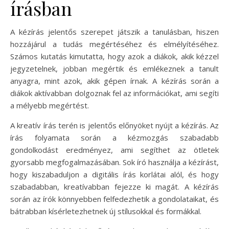
írásban
A kézírás jelentős szerepet játszik a tanulásban, hiszen
hozzájárul a tudás megértéséhez és elmélyítéséhez.
Számos kutatás kimutatta, hogy azok a diákok, akik kézzel
jegyzetelnek, jobban megértik és emlékeznek a tanult
anyagra, mint azok, akik gépen írnak. A kézírás során a
diákok aktívabban dolgoznak fel az információkat, ami segíti
a mélyebb megértést.
A kreatív írás terén is jelentős előnyöket nyújt a kézírás. Az
írás folyamata során a kézmozgás szabadabb
gondolkodást eredményez, ami segíthet az ötletek
gyorsabb megfogalmazásában. Sok író használja a kézírást,
hogy kiszabaduljon a digitális írás korlátai alól, és hogy
szabadabban, kreatívabban fejezze ki magát. A kézírás
során az írók könnyebben felfedezhetik a gondolataikat, és
bátrabban kísérletezhetnek új stílusokkal és formákkal.