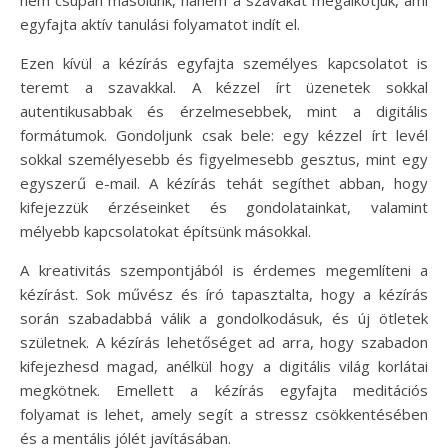
egyfajta aktív tanulási folyamatot indít el.
Ezen kívül a kézírás egyfajta személyes kapcsolatot is
teremt a szavakkal. A kézzel írt üzenetek sokkal
autentikusabbak és érzelmesebbek, mint a digitális
formátumok. Gondoljunk csak bele: egy kézzel írt levél
sokkal személyesebb és figyelmesebb gesztus, mint egy
egyszerű e-mail. A kézírás tehát segíthet abban, hogy
kifejezzük érzéseinket és gondolatainkat, valamint
mélyebb kapcsolatokat építsünk másokkal.
A kreativitás szempontjából is érdemes megemlíteni a
kézírást. Sok művész és író tapasztalta, hogy a kézírás
során szabadabbá válik a gondolkodásuk, és új ötletek
születnek. A kézírás lehetőséget ad arra, hogy szabadon
kifejezhesd magad, anélkül hogy a digitális világ korlátai
megkötnek. Emellett a kézírás egyfajta meditációs
folyamat is lehet, amely segít a stressz csökkentésében
és a mentális jólét javításában.