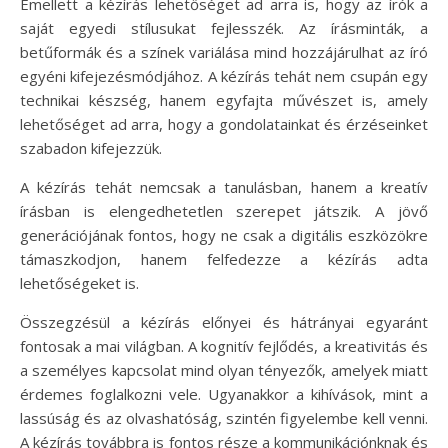
Emellett a kézírás lehetőséget ad arra is, hogy az írók a
saját egyedi stílusukat fejlesszék. Az írásminták, a
betűformák és a színek variálása mind hozzájárulhat az író
egyéni kifejezésmódjához. A kézírás tehát nem csupán egy
technikai készség, hanem egyfajta művészet is, amely
lehetőséget ad arra, hogy a gondolatainkat és érzéseinket
szabadon kifejezzük.
A kézírás tehát nemcsak a tanulásban, hanem a kreatív
írásban is elengedhetetlen szerepet játszik. A jövő
generációjának fontos, hogy ne csak a digitális eszközökre
támaszkodjon, hanem felfedezze a kézírás adta
lehetőségeket is.
Összegzésül a kézírás előnyei és hátrányai egyaránt
fontosak a mai világban. A kognitív fejlődés, a kreativitás és
a személyes kapcsolat mind olyan tényezők, amelyek miatt
érdemes foglalkozni vele. Ugyanakkor a kihívások, mint a
lassúság és az olvashatóság, szintén figyelembe kell venni.
A kézírás továbbra is fontos része a kommunikációnknak és