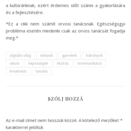
a kultúránknak, ezért érdemes időt szánni a gyakorlására
és a fejlesztésére.
*Ez a cikk nem számít orvosi tanácsnak. Egészségügyi
probléma esetén mindenki csak az orvos tanácsát fogadja
meg.*
digitális világ
előnyök
gyerekek
hátrányok
iskola
képességek
kézírás
kommunikáció
kreativitás
tanulás
SZÓLJ HOZZÁ
Az e-mail címet nem tesszük közzé.
A kötelező mezőket
*
karakterrel jelöltük