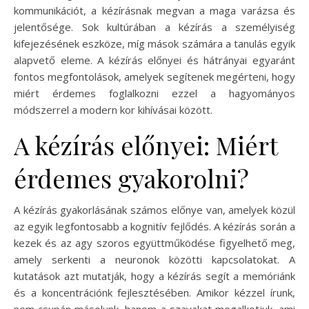
kommunikációt, a kézírásnak megvan a maga varázsa és
jelentősége. Sok kultúrában a kézírás a személyiség
kifejezésének eszköze, míg mások számára a tanulás egyik
alapvető eleme. A kézírás előnyei és hátrányai egyaránt
fontos megfontolások, amelyek segítenek megérteni, hogy
miért érdemes foglalkozni ezzel a hagyományos
módszerrel a modern kor kihívásai között.
A kézírás előnyei: Miért
érdemes gyakorolni?
A kézírás gyakorlásának számos előnye van, amelyek közül
az egyik legfontosabb a kognitív fejlődés. A kézírás során a
kezek és az agy szoros együttműködése figyelhető meg,
amely serkenti a neuronok közötti kapcsolatokat. A
kutatások azt mutatják, hogy a kézírás segít a memóriánk
és a koncentrációnk fejlesztésében. Amikor kézzel írunk,
nem csupán másolunk, hanem a szavakat megalkotjuk, ami