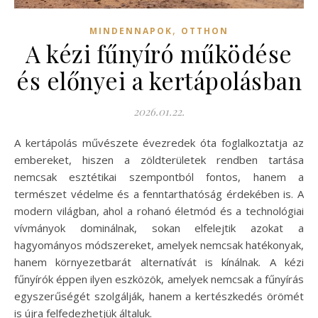
,
MINDENNAPOK
OTTHON
A kézi fűnyíró működése
és előnyei a kertápolásban
2026.01.22.
A kertápolás művészete évezredek óta foglalkoztatja az
embereket, hiszen a zöldterületek rendben tartása
nemcsak esztétikai szempontból fontos, hanem a
természet védelme és a fenntarthatóság érdekében is. A
modern világban, ahol a rohanó életmód és a technológiai
vívmányok dominálnak, sokan elfelejtik azokat a
hagyományos módszereket, amelyek nemcsak hatékonyak,
hanem környezetbarát alternatívát is kínálnak. A kézi
fűnyírók éppen ilyen eszközök, amelyek nemcsak a fűnyírás
egyszerűségét szolgálják, hanem a kertészkedés örömét
is újra felfedezhetjük általuk.