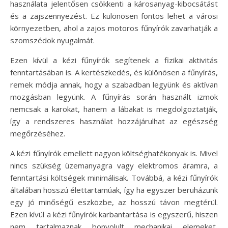
használata jelentősen csökkenti a károsanyag-kibocsátást
és a zajszennyezést. Ez különösen fontos lehet a városi
környezetben, ahol a zajos motoros fűnyírók zavarhatják a
szomszédok nyugalmát.
Ezen kívül a kézi fűnyírók segítenek a fizikai aktivitás
fenntartásában is. A kertészkedés, és különösen a fűnyírás,
remek módja annak, hogy a szabadban legyünk és aktívan
mozgásban legyünk. A fűnyírás során használt izmok
nemcsak a karokat, hanem a lábakat is megdolgoztatják,
így a rendszeres használat hozzájárulhat az egészség
megőrzéséhez.
A kézi fűnyírók emellett nagyon költséghatékonyak is. Mivel
nincs szükség üzemanyagra vagy elektromos áramra, a
fenntartási költségek minimálisak. Továbbá, a kézi fűnyírók
általában hosszú élettartamúak, így ha egyszer beruházunk
egy jó minőségű eszközbe, az hosszú távon megtérül.
Ezen kívül a kézi fűnyírók karbantartása is egyszerű, hiszen
nem tartalmaznak bonyolult mechanikai elemeket,