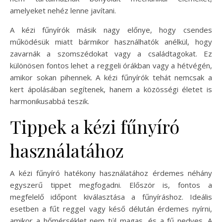
amelyeket nehéz lenne javítani.
A kézi fűnyírók másik nagy előnye, hogy csendes
működésük miatt bármikor használhatók anélkül, hogy
zavarnák a szomszédokat vagy a családtagokat. Ez
különösen fontos lehet a reggeli órákban vagy a hétvégén,
amikor sokan pihennek. A kézi fűnyírók tehát nemcsak a
kert ápolásában segítenek, hanem a közösségi életet is
harmonikusabbá teszik.
Tippek a kézi fűnyíró
használatához
A kézi fűnyíró hatékony használatához érdemes néhány
egyszerű tippet megfogadni. Először is, fontos a
megfelelő időpont kiválasztása a fűnyíráshoz. Ideális
esetben a fűt reggel vagy késő délután érdemes nyírni,
amikor a hőmérséklet nem túl magas, és a fű nedves. A