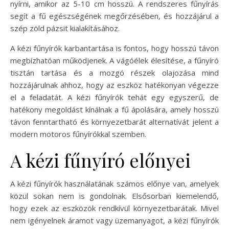
nyírni, amikor az 5-10 cm hosszú. A rendszeres fűnyírás
segít a fű egészségének megőrzésében, és hozzájárul a
szép zöld pázsit kialakításához.
A kézi fűnyírók karbantartása is fontos, hogy hosszú távon
megbízhatóan működjenek. A vágóélek élesítése, a fűnyíró
tisztán tartása és a mozgó részek olajozása mind
hozzájárulnak ahhoz, hogy az eszköz hatékonyan végezze
el a feladatát. A kézi fűnyírók tehát egy egyszerű, de
hatékony megoldást kínálnak a fű ápolására, amely hosszú
távon fenntartható és környezetbarát alternatívát jelent a
modern motoros fűnyírókkal szemben.
A kézi fűnyíró előnyei
A kézi fűnyírók használatának számos előnye van, amelyek
közül sokan nem is gondolnak. Elsősorban kiemelendő,
hogy ezek az eszközök rendkívül környezetbarátak. Mivel
nem igényelnek áramot vagy üzemanyagot, a kézi fűnyírók