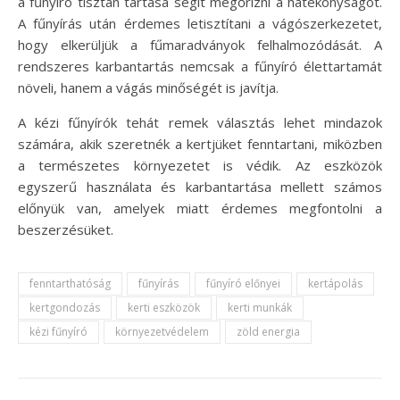
a fűnyíró tisztán tartása segít megőrizni a hatékonyságot.
A fűnyírás után érdemes letisztítani a vágószerkezetet,
hogy elkerüljük a fűmaradványok felhalmozódását. A
rendszeres karbantartás nemcsak a fűnyíró élettartamát
növeli, hanem a vágás minőségét is javítja.
A kézi fűnyírók tehát remek választás lehet mindazok
számára, akik szeretnék a kertjüket fenntartani, miközben
a természetes környezetet is védik. Az eszközök
egyszerű használata és karbantartása mellett számos
előnyük van, amelyek miatt érdemes megfontolni a
beszerzésüket.
fenntarthatóság
fűnyírás
fűnyíró előnyei
kertápolás
kertgondozás
kerti eszközök
kerti munkák
kézi fűnyíró
környezetvédelem
zöld energia