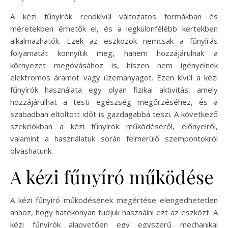
A kézi fűnyírók rendkívül változatos formákban és
méretekben érhetők el, és a legkülönfélébb kertekben
alkalmazhatók. Ezek az eszközök nemcsak a fűnyírás
folyamatát könnyítik meg, hanem hozzájárulnak a
környezet megóvásához is, hiszen nem igényelnek
elektromos áramot vagy üzemanyagot. Ezen kívül a kézi
fűnyírók használata egy olyan fizikai aktivitás, amely
hozzájárulhat a testi egészség megőrzéséhez, és a
szabadban eltöltött időt is gazdagabbá teszi. A következő
szekciókban a kézi fűnyírók működéséről, előnyeiről,
valamint a használatuk során felmerülő szempontokról
olvashatunk.
A kézi fűnyíró működése
A kézi fűnyíró működésének megértése elengedhetetlen
ahhoz, hogy hatékonyan tudjuk használni ezt az eszközt. A
kézi fűnyírók alapvetően egy egyszerű mechanikai