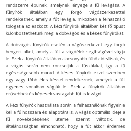
rendszerre épülnek, amelynek lényege a fű levágása. A
fűnyírók általában egy forgó vágószerkezettel
rendelkeznek, amely a fűt levágja, miközben a felhasználó
tologatja az eszközt. A kézi fűnyírók általában két fő típust
különböztethetünk meg: a dobvágós és a késes fűnyírókat.
A dobvágós fűnyírók esetén a vágószerkezet egy forgó
hengert alkot, amely a fűt a vágóélek segítségével vágja
le. Ezek a fűnyírók általában alacsonyabb fűhöz ideálisak, és
a vágás során nem roncsolják a fűszálakat, így a fű
egészségesebb marad. A késes fűnyírók ezzel szemben
egy vagy több éles késsel rendelkeznek, amelyek a fűt
egyenes vonalban vágják le. Ezek a fűnyírók általában
erősebbek és képesek vastagabb fűt is levágni.
A kézi fűnyírók használata során a felhasználónak figyelnie
kell a fű hosszára és állapotára is. A vágás optimális ideje a
fű növekedésének üteme szerint változik, de
általánosságban elmondható, hogy a fűt akkor érdemes