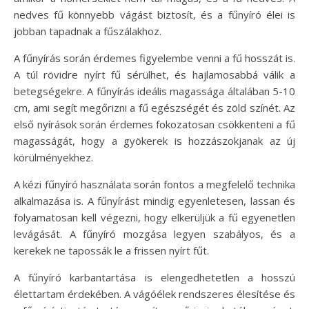
nedves fű könnyebb vágást biztosít, és a fűnyíró élei is
jobban tapadnak a fűszálakhoz.
A fűnyírás során érdemes figyelembe venni a fű hosszát is.
A túl rövidre nyírt fű sérülhet, és hajlamosabbá válik a
betegségekre. A fűnyírás ideális magassága általában 5-10
cm, ami segít megőrizni a fű egészségét és zöld színét. Az
első nyírások során érdemes fokozatosan csökkenteni a fű
magasságát, hogy a gyökerek is hozzászokjanak az új
körülményekhez.
A kézi fűnyíró használata során fontos a megfelelő technika
alkalmazása is. A fűnyírást mindig egyenletesen, lassan és
folyamatosan kell végezni, hogy elkerüljük a fű egyenetlen
levágását. A fűnyíró mozgása legyen szabályos, és a
kerekek ne tapossák le a frissen nyírt fűt.
A fűnyíró karbantartása is elengedhetetlen a hosszú
élettartam érdekében. A vágóélek rendszeres élesítése és