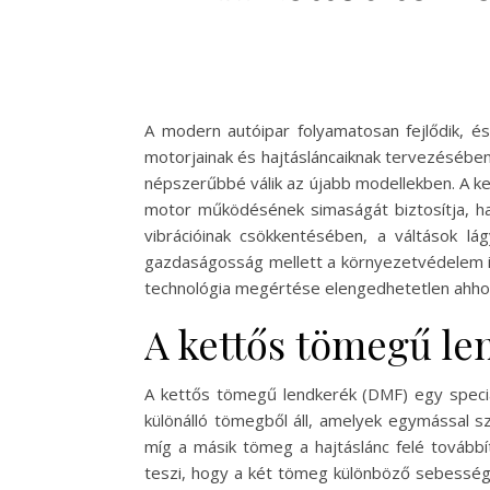
A modern autóipar folyamatosan fejlődik, é
motorjainak és hajtásláncaiknak tervezésében
népszerűbbé válik az újabb modellekben. A ke
motor működésének simaságát biztosítja, hane
vibrációinak csökkentésében, a váltások l
gazdaságosság mellett a környezetvédelem is
technológia megértése elengedhetetlen ahhoz,
A kettős tömegű le
A kettős tömegű lendkerék (DMF) egy speci
különálló tömegből áll, amelyek egymással 
míg a másik tömeg a hajtáslánc felé továbbít
teszi, hogy a két tömeg különböző sebességg