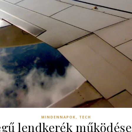
,
MINDENNAPOK
TECH
egű lendkerék működése 