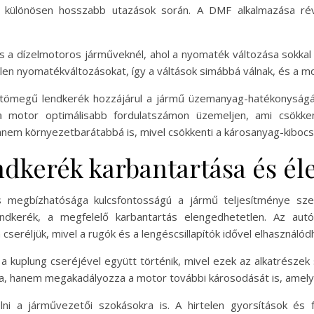
, különösen hosszabb utazások során. A DMF alkalmazása ré
 a dízelmotoros járműveknél, ahol a nyomaték változása sokka
en nyomatékváltozásokat, így a váltások simábbá válnak, és a mot
ős tömegű lendkerék hozzájárul a jármű üzemanyag-hatékonyság
a motor optimálisabb fordulatszámon üzemeljen, ami csökk
nem környezetbarátabbá is, mivel csökkenti a károsanyag-kibocs
ndkerék karbantartása és él
 megbízhatósága kulcsfontosságú a jármű teljesítménye sz
ndkerék, a megfelelő karbantartás elengedhetetlen. Az au
seréljük, mivel a rugók és a lengéscsillapítók idővel elhasználód
a kuplung cseréjével együtt történik, mivel ezek az alkatrésze
ja, hanem megakadályozza a motor további károsodását is, amely
i a járművezetői szokásokra is. A hirtelen gyorsítások és f