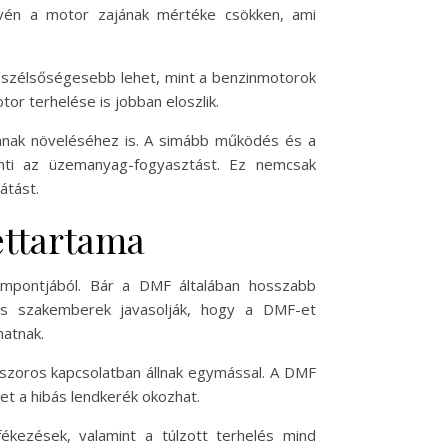
vén a motor zajának mértéke csökken, ami
l szélsőségesebb lehet, mint a benzinmotorok
or terhelése is jobban eloszlik.
ának növeléséhez is. A simább működés és a
enti az üzemanyag-fogyasztást. Ez nemcsak
átást.
ettartama
empontjából. Bár a DMF általában hosszabb
tós szakemberek javasolják, hogy a DMF-et
hatnak.
k szoros kapcsolatban állnak egymással. A DMF
et a hibás lendkerék okozhat.
ékezések, valamint a túlzott terhelés mind