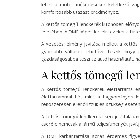
lehet a motor működésekor keletkező zaj
komfortosabb utazást eredményez.
A kettős tömegű lendkerék különösen előnyös
esetében. A DMF képes kezelni ezeket a hirtel
A vezetési élmény javítása mellett a kett
gyorsabb váltások lehetővé teszik, hogy 
gazdaságosabbá teszi az autó használatát, ha
A kettős tömegű le
A kettős tömegű lendkerék élettartama és
élettartammal bír, mint a hagyományos le
rendszeresen ellenőrizzük és szükség esetén c
A kettős tömegű lendkerék cseréje általában 
cseréje nemcsak a jármű teljesítményét javít
A DMF karbantartása során érdemes figyeln