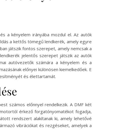
 és a kényelem irányába mozdul el. Az autók
goldás a kettős tömegű lendkerék, amely egyre
tban játszik fontos szerepet, amely nemcsak a
 lendkerék jelentős szerepet játszik az autók
 A mai autóvezetők számára a kényelem és a
lmazásának előnyei különösen kiemelkedőek. E
jesítményét és élettartamát.
dése
est számos előnnyel rendelkezik. A DMF két
 motortól érkező forgatónyomatékot fogadja,
átott rendszert alakítanak ki, amely lehetővé
zármazó vibrációkat és rezgéseket, amelyek a