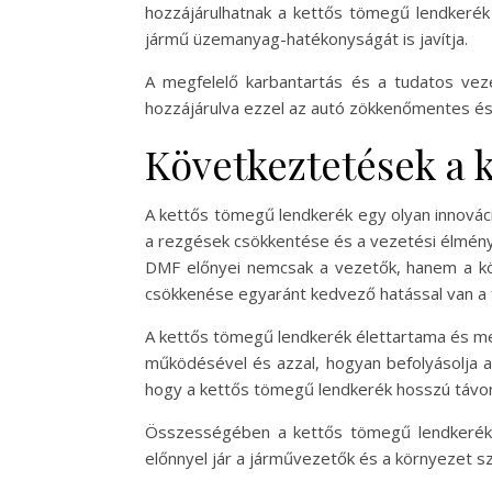
hozzájárulhatnak a kettős tömegű lendkerék
jármű üzemanyag-hatékonyságát is javítja.
A megfelelő karbantartás és a tudatos ve
hozzájárulva ezzel az autó zökkenőmentes és
Következtetések a 
A kettős tömegű lendkerék egy olyan innováció
a rezgések csökkentése és a vezetési élmén
DMF előnyei nemcsak a vezetők, hanem a k
csökkenése egyaránt kedvező hatással van a 
A kettős tömegű lendkerék élettartama és me
működésével és azzal, hogyan befolyásolja a
hogy a kettős tömegű lendkerék hosszú távo
Összességében a kettős tömegű lendkerék 
előnnyel jár a járművezetők és a környezet s