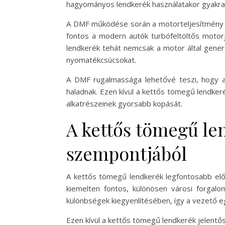
hagyományos lendkerék használatakor gyakran
A DMF működése során a motorteljesítmény si
fontos a modern autók turbófeltöltős motorj
lendkerék tehát nemcsak a motor által generá
nyomatékcsúcsokat.
A DMF rugalmassága lehetővé teszi, hogy a
haladnak. Ezen kívül a kettős tömegű lendke
alkatrészeinek gyorsabb kopását.
A kettős tömegű le
szempontjából
A kettős tömegű lendkerék legfontosabb e
kiemelten fontos, különösen városi forgalo
különbségek kiegyenlítésében, így a vezető e
Ezen kívül a kettős tömegű lendkerék jelentős