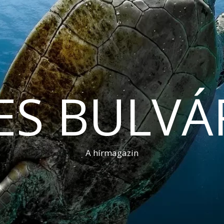
ES BULVÁ
A hírmagazin