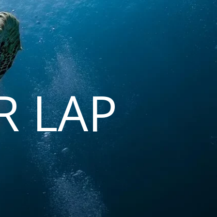
R LAP