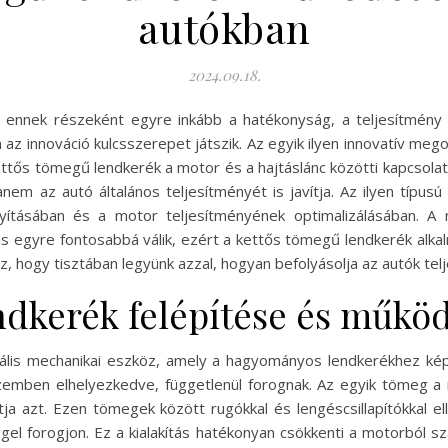
autókban
2024.09.18.
s ennek részeként egyre inkább a hatékonyság, a teljesítmény
 az innováció kulcsszerepet játszik. Az egyik ilyen innovatív me
ttős tömegű lendkerék a motor és a hajtáslánc közötti kapcsola
m az autó általános teljesítményét is javítja. Az ilyen típusú
ágyításában és a motor teljesítményének optimalizálásában.
 egyre fontosabbá válik, ezért a kettős tömegű lendkerék alka
 hogy tisztában legyünk azzal, hogyan befolyásolja az autók tel
ndkerék felépítése és műkö
ális mechanikai eszköz, amely a hagyományos lendkerékhez kép
szemben elhelyezkedve, függetlenül forognak. Az egyik tömeg a
ja azt. Ezen tömegek között rugókkal és lengéscsillapítókkal ell
el forogjon. Ez a kialakítás hatékonyan csökkenti a motorból s