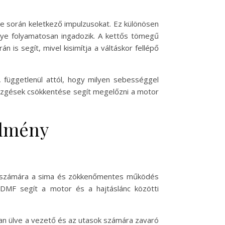
e során keletkező impulzusokat. Ez különösen
énye folyamatosan ingadozik. A kettős tömegű
is segít, mivel kisimítja a váltáskor fellépő
függetlenül attól, hogy milyen sebességgel
rezgések csökkentése segít megelőzni a motor
élmény
k számára a sima és zökkenőmentes működés
A DMF segít a motor és a hajtáslánc közötti
óban ülve a vezető és az utasok számára zavaró