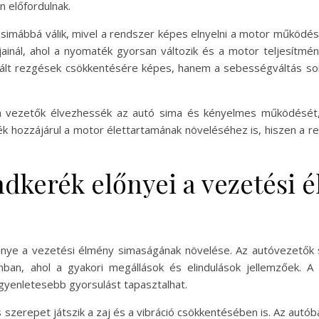
 előfordulnak.
mábbá válik, mivel a rendszer képes elnyelni a motor működés
ainál, ahol a nyomaték gyorsan változik és a motor teljesítm
lt rezgések csökkentésére képes, hanem a sebességváltás során 
 vezetők élvezhessék az autó sima és kényelmes működését, 
rék hozzájárul a motor élettartamának növeléséhez is, hiszen a 
ndkerék előnyei a vezetési 
lőnye a vezetési élmény simaságának növelése. Az autóvezető
mban, ahol a gyakori megállások és elindulások jellemzőek. 
gyenletesebb gyorsulást tapasztalhat.
 szerepet játszik a zaj és a vibráció csökkentésében is. Az aut