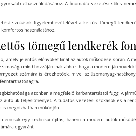
 gyorsabb elhasználódásához. A finomabb vezetési stílus nemcs
zetési szokások figyelembevételével a kettős tömegű lendker
 komfortos használatához.
kettős tömegű lendkerék fon
, amely jelentős előnyöket kínál az autók működése során. A mot
y simasága mind hozzájárulnak ahhoz, hogy a modern járművek 
örnyezet számára is érezhetőek, mivel az üzemanyag-hatékony
fenntarthatóságra.
gbízhatósága azonban a megfelelő karbantartástól függ. A jár
z autójuk teljesítményét. A tudatos vezetési szokások és a ren
n is megbízhatóan működjön.
nemcsak egy technikai újítás, hanem a modern autók működé
zámára egyaránt.