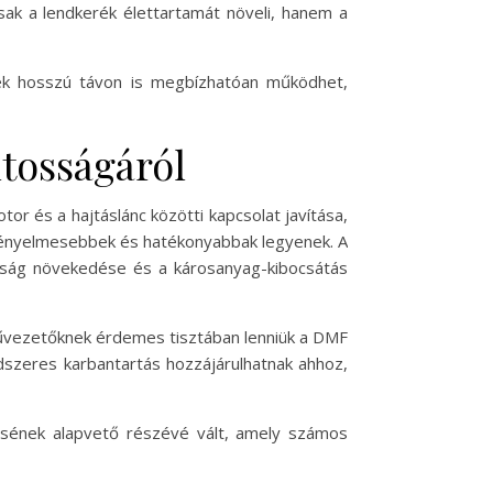
ak a lendkerék élettartamát növeli, hanem a
ék hosszú távon is megbízhatóan működhet,
tosságáról
or és a hajtáslánc közötti kapcsolat javítása,
kényelmesebbek és hatékonyabbak legyenek. A
ság növekedése és a károsanyag-kibocsátás
művezetőknek érdemes tisztában lenniük a DMF
dszeres karbantartás hozzájárulhatnak ahhoz,
sének alapvető részévé vált, amely számos