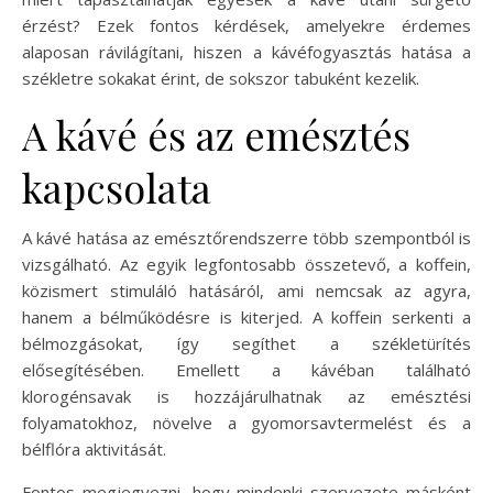
érzést? Ezek fontos kérdések, amelyekre érdemes
alaposan rávilágítani, hiszen a kávéfogyasztás hatása a
székletre sokakat érint, de sokszor tabuként kezelik.
A kávé és az emésztés
kapcsolata
A kávé hatása az emésztőrendszerre több szempontból is
vizsgálható. Az egyik legfontosabb összetevő, a koffein,
közismert stimuláló hatásáról, ami nemcsak az agyra,
hanem a bélműködésre is kiterjed. A koffein serkenti a
bélmozgásokat, így segíthet a székletürítés
elősegítésében. Emellett a kávéban található
klorogénsavak is hozzájárulhatnak az emésztési
folyamatokhoz, növelve a gyomorsavtermelést és a
bélflóra aktivitását.
Fontos megjegyezni, hogy mindenki szervezete másként