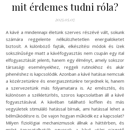
mit érdemes tudni róla?
2025.05.07.
A kávé a mindennapi életünk szerves részévé vált, sokunk
számára reggelente nélkülözhetetlen energialöketet
biztosít. A különböző fajták, elkészítési módok és ízek
sokszínűsége miatt a kávéfogyasztás nem csupán egy ital
elfogyasztását jelenti, hanem egy élményt, amely sokszor
társasági eseményekhez, reggeli rutinokhoz és akár
pihenéshez is kapcsolódik. Azonban a kávé hatásai nemcsak
a közérzetünkre és energiaszintünkre terjednek ki, hanem
a szervezetünk más folyamataira is. Az emésztés, és
különösen a székletürítés, szoros kapcsolatban áll a kávé
fogyasztásával. A kávéban található koffein és más
vegyületek stimuláló hatással bírnak, ami hatással lehet a
bélműködésre is. De vajon hogyan működik ez a kapcsolat?
Milyen fiziológiai mechanizmusok állnak a háttérben, és
miért tapasztalhatják egyesek a kávé utáni sürgető