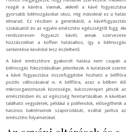
reagál a kávéra. Vannak, akiknél a kávé fogyasztása
gyorsabb bélmozgásokat okoz, míg másoknál ez a hatás
elmarad. Ez részben a genetikától, a kávéfogyasztás
szokásaitól és az egyéni emésztési egészségtől függ. Aki
rendszeresen fogyaszt kávét, annak szervezete
hozzászokhat a koffein hatásaihoz, így a bélmozgás
serkentése kevésbé lesz észlelhető.
A kávé emésztésre gyakorolt hatása nem csupán a
bélmozgás fokozódásában jelentkezik. A kutatások szerint
a kávé fogyasztása összefüggésbe hozható a bélflóra
pozitív változásaival is. A bélflóra, azaz a bélben élő
mikroorganizmusok közössége, kulcsszerepet játszik az
emésztésben és az egészség fenntartásában. A kávéban
található vegyületek, például a polifenolok, elősegíthetik a
hasznos baktériumok szaporodását, ezáltal javítva az
emésztési folyamatokat.