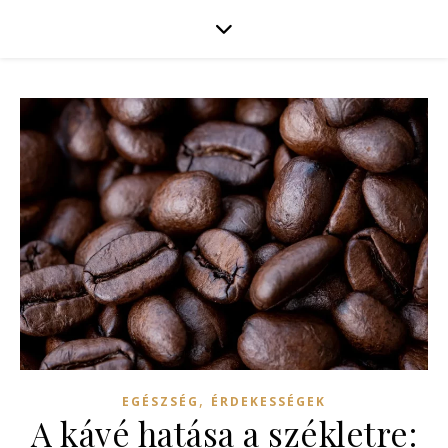
,
EGÉSZSÉG
ÉRDEKESSÉGEK
A kávé hatása a székletre: