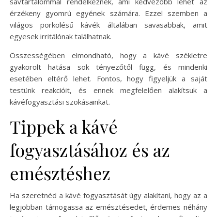
savtartalommal rendelkeznek, ami kedvezőbb lehet az
érzékeny gyomrú egyének számára. Ezzel szemben a
világos pörkölésű kávék általában savasabbak, amit
egyesek irritálónak találhatnak.
Összességében elmondható, hogy a kávé székletre
gyakorolt hatása sok tényezőtől függ, és mindenki
esetében eltérő lehet. Fontos, hogy figyeljük a saját
testünk reakcióit, és ennek megfelelően alakítsuk a
kávéfogyasztási szokásainkat.
Tippek a kávé
fogyasztásához és az
emésztéshez
Ha szeretnéd a kávé fogyasztását úgy alakítani, hogy az a
legjobban támogassa az emésztésedet, érdemes néhány