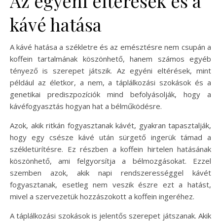
Az egyéni eltérések és a
kávé hatása
A kávé hatása a székletre és az emésztésre nem csupán a
koffein tartalmának köszönhető, hanem számos egyéb
tényező is szerepet játszik. Az egyéni eltérések, mint
például az életkor, a nem, a táplálkozási szokások és a
genetikai prediszpozíciók mind befolyásolják, hogy a
kávéfogyasztás hogyan hat a bélműködésre.
Azok, akik ritkán fogyasztanak kávét, gyakran tapasztalják,
hogy egy csésze kávé után sürgető ingerük támad a
székletürítésre. Ez részben a koffein hirtelen hatásának
köszönhető, ami felgyorsítja a bélmozgásokat. Ezzel
szemben azok, akik napi rendszerességgel kávét
fogyasztanak, esetleg nem veszik észre ezt a hatást,
mivel a szervezetük hozzászokott a koffein ingeréhez.
A táplálkozási szokások is jelentős szerepet játszanak. Akik