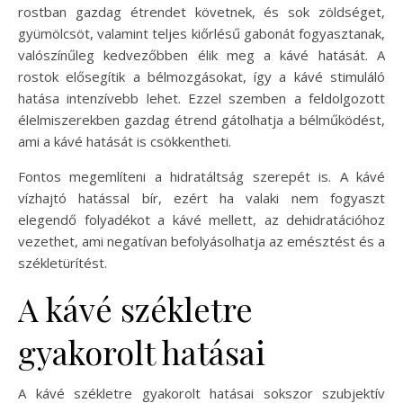
rostban gazdag étrendet követnek, és sok zöldséget,
gyümölcsöt, valamint teljes kiőrlésű gabonát fogyasztanak,
valószínűleg kedvezőbben élik meg a kávé hatását. A
rostok elősegítik a bélmozgásokat, így a kávé stimuláló
hatása intenzívebb lehet. Ezzel szemben a feldolgozott
élelmiszerekben gazdag étrend gátolhatja a bélműködést,
ami a kávé hatását is csökkentheti.
Fontos megemlíteni a hidratáltság szerepét is. A kávé
vízhajtó hatással bír, ezért ha valaki nem fogyaszt
elegendő folyadékot a kávé mellett, az dehidratációhoz
vezethet, ami negatívan befolyásolhatja az emésztést és a
székletürítést.
A kávé székletre
gyakorolt hatásai
A kávé székletre gyakorolt hatásai sokszor szubjektív