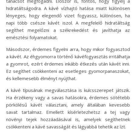
tanácsot megfogadni. Először is, fontos, hogy figyelj a
hidratáltságodra. A kávé vízhajtó hatása miatt különösen
lényeges, hogy elegendő vizet fogyassz, különösen, ha
napi több csésze kávét iszol. A megfelelő hidratáltság
segíthet megelőzni a székrekedést és javíthatja az
emésztési folyamatokat.
Másodszor, érdemes figyelni arra, hogy mikor fogyasztod
a kávét. Az éhgyomorra történő kávéfogyasztás irritálhatja
a gyomrot, ezért érdemes inkább étkezés után kávét inni.
Ez segíthet csökkenteni az esetleges gyomorpanaszokat,
és kellemesebb élményt nyújthat.
A kávé típusának megválasztása is kulcsszerepet játszik.
Ha érzékeny vagy a savas hatásokra, érdemes sötétebb
pörkölésű kávét választani, amely általában kevesebb
savat tartalmaz. Emellett kísérletezhetsz a tej vagy
növényi tejek hozzáadásával is, amelyek segíthetnek
csökkenteni a kávé savasságát és lágyabbá tehetik az ízt.