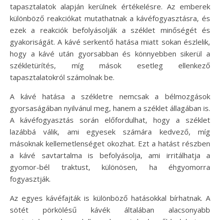
tapasztalatok alapján kerülnek értékelésre. Az emberek
különböző reakciókat mutathatnak a kávéfogyasztásra, és
ezek a reakciók befolyásolják a széklet minőségét és
gyakoriságát. A kávé serkentő hatása miatt sokan észlelik,
hogy a kávé után gyorsabban és könnyebben sikerül a
székletürítés, míg mások esetleg ellenkező
tapasztalatokról számolnak be.
A kávé hatása a székletre nemcsak a bélmozgások
gyorsaságában nyilvánul meg, hanem a széklet állagában is.
A kávéfogyasztás során előfordulhat, hogy a széklet
lazábbá válik, ami egyesek számára kedvező, míg
másoknak kellemetlenséget okozhat. Ezt a hatást részben
a kávé savtartalma is befolyásolja, ami irritálhatja a
gyomor-bél traktust, különösen, ha éhgyomorra
fogyasztják.
Az egyes kávéfajták is különböző hatásokkal bírhatnak. A
sötét pörkölésű kávék általában alacsonyabb