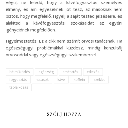
Végül, ne feledd, hogy a kávéfogyasztás személyes
élmény, és ami egyeseknek jót tesz, az másoknak nem
biztos, hogy megfelelő. Figyelj a saját tested jelzéseire, és
alakítsd a kávéfogyasztási szokásaidat az egyéni
igényeidnek megfelelően.
Figyelmeztetés: Ez a cikk nem számít orvosi tanácsnak. Ha
egészségügyi problémákkal küzdesz, mindig konzultálj
orvosoddal vagy egészségügyi szakemberrel.
bélműködés
egészség
emésztés
étkezés
fogyasztás
hatások
kávé
koffein
széklet
táplálkozás
SZÓLJ HOZZÁ