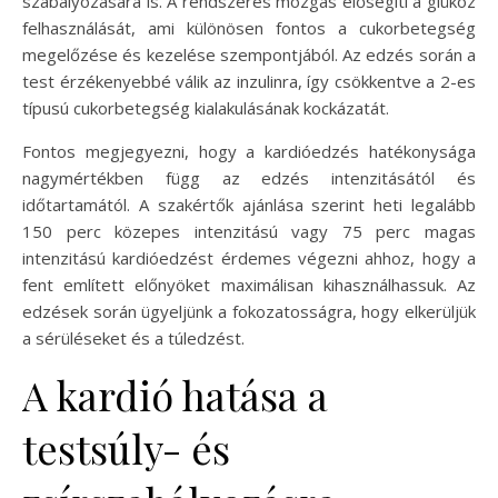
szabályozására is. A rendszeres mozgás elősegíti a glükóz
felhasználását, ami különösen fontos a cukorbetegség
megelőzése és kezelése szempontjából. Az edzés során a
test érzékenyebbé válik az inzulinra, így csökkentve a 2-es
típusú cukorbetegség kialakulásának kockázatát.
Fontos megjegyezni, hogy a kardióedzés hatékonysága
nagymértékben függ az edzés intenzitásától és
időtartamától. A szakértők ajánlása szerint heti legalább
150 perc közepes intenzitású vagy 75 perc magas
intenzitású kardióedzést érdemes végezni ahhoz, hogy a
fent említett előnyöket maximálisan kihasználhassuk. Az
edzések során ügyeljünk a fokozatosságra, hogy elkerüljük
a sérüléseket és a túledzést.
A kardió hatása a
testsúly- és