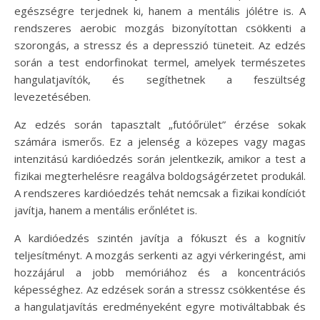
egészségre terjednek ki, hanem a mentális jólétre is. A
rendszeres aerobic mozgás bizonyítottan csökkenti a
szorongás, a stressz és a depresszió tüneteit. Az edzés
során a test endorfinokat termel, amelyek természetes
hangulatjavítók, és segíthetnek a feszültség
levezetésében.
Az edzés során tapasztalt „futóőrület” érzése sokak
számára ismerős. Ez a jelenség a közepes vagy magas
intenzitású kardióedzés során jelentkezik, amikor a test a
fizikai megterhelésre reagálva boldogságérzetet produkál.
A rendszeres kardióedzés tehát nemcsak a fizikai kondíciót
javítja, hanem a mentális erőnlétet is.
A kardióedzés szintén javítja a fókuszt és a kognitív
teljesítményt. A mozgás serkenti az agyi vérkeringést, ami
hozzájárul a jobb memóriához és a koncentrációs
képességhez. Az edzések során a stressz csökkentése és
a hangulatjavítás eredményeként egyre motiváltabbak és