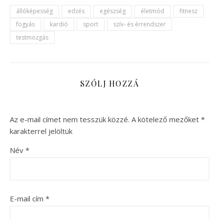
állóképesség
edzés
egészség
életmód
fitnesz
fogyás
kardió
sport
szív- és érrendszer
testmozgás
SZÓLJ HOZZÁ
Az e-mail címet nem tesszük közzé.
A kötelező mezőket
*
karakterrel jelöltük
Név
*
E-mail cím
*