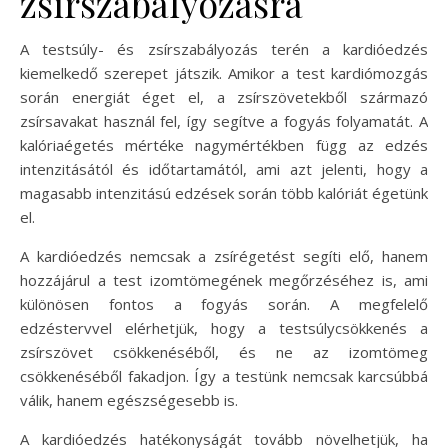
zsírszabályozásra
A testsúly- és zsírszabályozás terén a kardióedzés
kiemelkedő szerepet játszik. Amikor a test kardiómozgás
során energiát éget el, a zsírszövetekből származó
zsírsavakat használ fel, így segítve a fogyás folyamatát. A
kalóriaégetés mértéke nagymértékben függ az edzés
intenzitásától és időtartamától, ami azt jelenti, hogy a
magasabb intenzitású edzések során több kalóriát égetünk
el.
A kardióedzés nemcsak a zsírégetést segíti elő, hanem
hozzájárul a test izomtömegének megőrzéséhez is, ami
különösen fontos a fogyás során. A megfelelő
edzéstervvel elérhetjük, hogy a testsúlycsökkenés a
zsírszövet csökkenéséből, és ne az izomtömeg
csökkenéséből fakadjon. Így a testünk nemcsak karcsúbbá
válik, hanem egészségesebb is.
A kardióedzés hatékonyságát tovább növelhetjük, ha