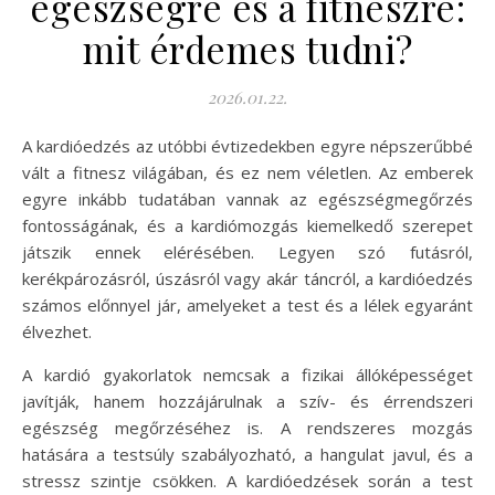
egészségre és a fitneszre:
mit érdemes tudni?
2026.01.22.
A kardióedzés az utóbbi évtizedekben egyre népszerűbbé
vált a fitnesz világában, és ez nem véletlen. Az emberek
egyre inkább tudatában vannak az egészségmegőrzés
fontosságának, és a kardiómozgás kiemelkedő szerepet
játszik ennek elérésében. Legyen szó futásról,
kerékpározásról, úszásról vagy akár táncról, a kardióedzés
számos előnnyel jár, amelyeket a test és a lélek egyaránt
élvezhet.
A kardió gyakorlatok nemcsak a fizikai állóképességet
javítják, hanem hozzájárulnak a szív- és érrendszeri
egészség megőrzéséhez is. A rendszeres mozgás
hatására a testsúly szabályozható, a hangulat javul, és a
stressz szintje csökken. A kardióedzések során a test