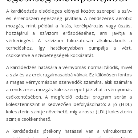
A kardióedzés elsődleges előnyei között szerepel a szív-
és érrendszeri egészség javítása. A rendszeres aerobic
mozgás, mint például a futás, kerékpározás vagy úszás,
hozzájárul a szívizom erősödéséhez, ami javítja a
vérkeringést. A szívizom fokozatosan alkalmazkodik a
terheléshez, így hatékonyabban pumpálja a vért,
csökkentve a szívbetegségek kockázatát.
A kardióedzés hatására a vérnyomás normalizálódik, mivel
a szív és az erek rugalmasabbá válnak. Ez különösen fontos
a magas vérnyomásban szenvedők számára, akik számára
a rendszeres mozgás kulcsszerepet játszhat a vérnyomás
csökkentésében. A megfelelő edzési program során a
koleszterinszint is kedvezően befolyásolható: a jó (HDL)
koleszterin szintje növelhető, míg a rossz (LDL) koleszterin
szintje csökkenthető.
A kardióedzés jótékony hatással van a vércukorszint