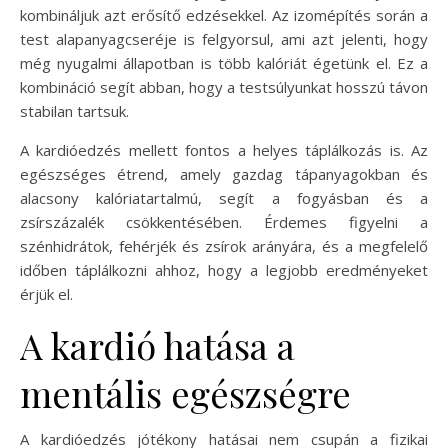
kombináljuk azt erősítő edzésekkel. Az izomépítés során a
test alapanyagcseréje is felgyorsul, ami azt jelenti, hogy
még nyugalmi állapotban is több kalóriát égetünk el. Ez a
kombináció segít abban, hogy a testsúlyunkat hosszú távon
stabilan tartsuk.
A kardióedzés mellett fontos a helyes táplálkozás is. Az
egészséges étrend, amely gazdag tápanyagokban és
alacsony kalóriatartalmú, segít a fogyásban és a
zsírszázalék csökkentésében. Érdemes figyelni a
szénhidrátok, fehérjék és zsírok arányára, és a megfelelő
időben táplálkozni ahhoz, hogy a legjobb eredményeket
érjük el.
A kardió hatása a
mentális egészségre
A kardióedzés jótékony hatásai nem csupán a fizikai