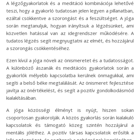
A légzőgyakorlatok és a meditáció kombinációja lehetővé
teszi, hogy a gyakorló tudatosan jelen legyen a pillanatban,
ezáltal csökkentve a szorongást és a feszültséget. A jóga
során megtanuljuk, hogyan irányítsuk a légzésünket, ami
közvetlen hatással van az idegrendszer működésére. A
tudatos légzés segít megnyugtatni az elmét, és hozzájárul
a szorongás csökkentéséhez.
Ezen kívül a jóga növeli az önismeretet és a tudatosságot.
A különböző ászanák és meditációs gyakorlatok során a
gyakorlók mélyebb kapcsolatba kerülnek önmagukkal, ami
segíti a belső béke megtalálását. Az önismeret fejlesztése
javítja az önértékelést, és segít a pozitív gondolkodásmód
kialakításában.
A jóga közösségi élményt is nyújt, hiszen sokan
csoportosan gyakorolják. A közös gyakorlás során kialakuló
kapcsolatok és támogató közeg szintén hozzájárul a
mentális jóléthez. A pozitív társas kapcsolatok erősítik a