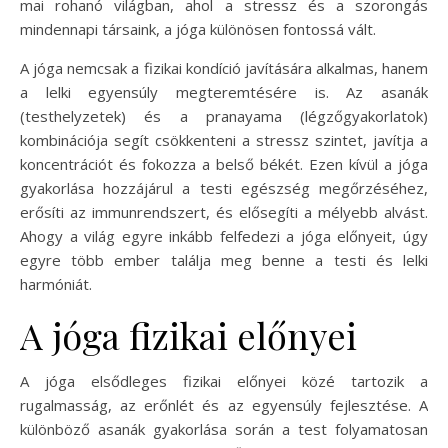
mai rohanó világban, ahol a stressz és a szorongás
mindennapi társaink, a jóga különösen fontossá vált.
A jóga nemcsak a fizikai kondíció javítására alkalmas, hanem
a lelki egyensúly megteremtésére is. Az asanák
(testhelyzetek) és a pranayama (légzőgyakorlatok)
kombinációja segít csökkenteni a stressz szintet, javítja a
koncentrációt és fokozza a belső békét. Ezen kívül a jóga
gyakorlása hozzájárul a testi egészség megőrzéséhez,
erősíti az immunrendszert, és elősegíti a mélyebb alvást.
Ahogy a világ egyre inkább felfedezi a jóga előnyeit, úgy
egyre több ember találja meg benne a testi és lelki
harmóniát.
A jóga fizikai előnyei
A jóga elsődleges fizikai előnyei közé tartozik a
rugalmasság, az erőnlét és az egyensúly fejlesztése. A
különböző asanák gyakorlása során a test folyamatosan