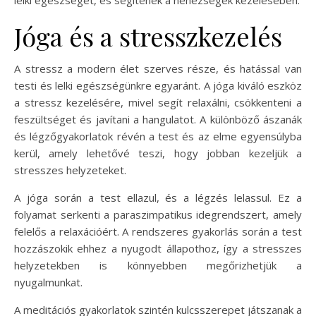
lelki egészséget, és segítenek a nehézségek kezelésében.
Jóga és a stresszkezelés
A stressz a modern élet szerves része, és hatással van
testi és lelki egészségünkre egyaránt. A jóga kiváló eszköz
a stressz kezelésére, mivel segít relaxálni, csökkenteni a
feszültséget és javítani a hangulatot. A különböző ászanák
és légzőgyakorlatok révén a test és az elme egyensúlyba
kerül, amely lehetővé teszi, hogy jobban kezeljük a
stresszes helyzeteket.
A jóga során a test ellazul, és a légzés lelassul. Ez a
folyamat serkenti a paraszimpatikus idegrendszert, amely
felelős a relaxációért. A rendszeres gyakorlás során a test
hozzászokik ehhez a nyugodt állapothoz, így a stresszes
helyzetekben is könnyebben megőrizhetjük a
nyugalmunkat.
A meditációs gyakorlatok szintén kulcsszerepet játszanak a