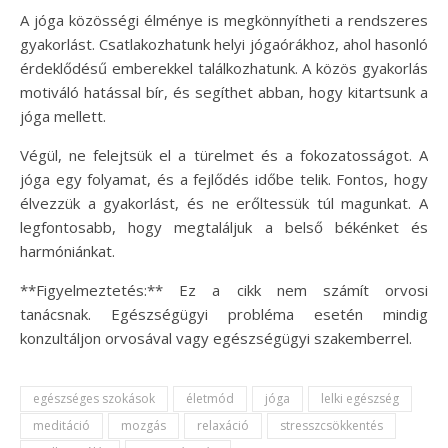
A jóga közösségi élménye is megkönnyítheti a rendszeres
gyakorlást. Csatlakozhatunk helyi jógaórákhoz, ahol hasonló
érdeklődésű emberekkel találkozhatunk. A közös gyakorlás
motiváló hatással bír, és segíthet abban, hogy kitartsunk a
jóga mellett.
Végül, ne felejtsük el a türelmet és a fokozatosságot. A
jóga egy folyamat, és a fejlődés időbe telik. Fontos, hogy
élvezzük a gyakorlást, és ne erőltessük túl magunkat. A
legfontosabb, hogy megtaláljuk a belső békénket és
harmóniánkat.
**Figyelmeztetés:** Ez a cikk nem számít orvosi
tanácsnak. Egészségügyi probléma esetén mindig
konzultáljon orvosával vagy egészségügyi szakemberrel.
egészséges szokások
életmód
jóga
lelki egészség
meditáció
mozgás
relaxáció
stresszcsökkentés