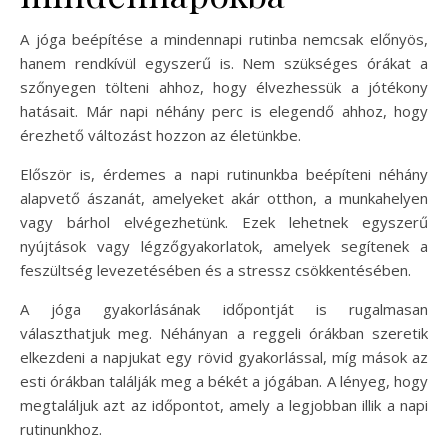
A jóga beépítése a mindennapi rutinba nemcsak előnyös,
hanem rendkívül egyszerű is. Nem szükséges órákat a
szőnyegen tölteni ahhoz, hogy élvezhessük a jótékony
hatásait. Már napi néhány perc is elegendő ahhoz, hogy
érezhető változást hozzon az életünkbe.
Először is, érdemes a napi rutinunkba beépíteni néhány
alapvető ászanát, amelyeket akár otthon, a munkahelyen
vagy bárhol elvégezhetünk. Ezek lehetnek egyszerű
nyújtások vagy légzőgyakorlatok, amelyek segítenek a
feszültség levezetésében és a stressz csökkentésében.
A jóga gyakorlásának időpontját is rugalmasan
választhatjuk meg. Néhányan a reggeli órákban szeretik
elkezdeni a napjukat egy rövid gyakorlással, míg mások az
esti órákban találják meg a békét a jógában. A lényeg, hogy
megtaláljuk azt az időpontot, amely a legjobban illik a napi
rutinunkhoz.