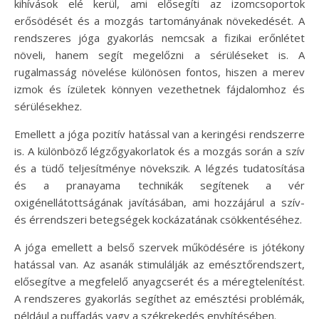
kihívások elé kerül, ami elősegíti az izomcsoportok
erősödését és a mozgás tartományának növekedését. A
rendszeres jóga gyakorlás nemcsak a fizikai erőnlétet
növeli, hanem segít megelőzni a sérüléseket is. A
rugalmasság növelése különösen fontos, hiszen a merev
izmok és ízületek könnyen vezethetnek fájdalomhoz és
sérülésekhez.
Emellett a jóga pozitív hatással van a keringési rendszerre
is. A különböző légzőgyakorlatok és a mozgás során a szív
és a tüdő teljesítménye növekszik. A légzés tudatosítása
és a pranayama technikák segítenek a vér
oxigénellátottságának javításában, ami hozzájárul a szív-
és érrendszeri betegségek kockázatának csökkentéséhez.
A jóga emellett a belső szervek működésére is jótékony
hatással van. Az asanák stimulálják az emésztőrendszert,
elősegítve a megfelelő anyagcserét és a méregtelenítést.
A rendszeres gyakorlás segíthet az emésztési problémák,
például a puffadás vagy a székrekedés enyhítésében.