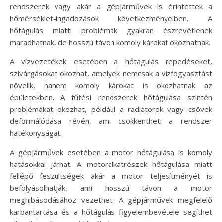
rendszerek vagy akár a gépjárművek is érintettek a
hőmérséklet-ingadozások következményeiben. A
hőtágulás miatti problémák gyakran észrevétlenek
maradhatnak, de hosszú távon komoly károkat okozhatnak.
A vízvezetékek esetében a hőtágulás repedéseket,
szivárgásokat okozhat, amelyek nemcsak a vízfogyasztást
növelik, hanem komoly károkat is okozhatnak az
épületekben. A fűtési rendszerek hőtágulása szintén
problémákat okozhat, például a radiátorok vagy csövek
deformálódása révén, ami csökkentheti a rendszer
hatékonyságát.
A gépjárművek esetében a motor hőtágulása is komoly
hatásokkal járhat. A motoralkatrészek hőtágulása miatt
fellépő feszültségek akár a motor teljesítményét is
befolyásolhatják, ami hosszú távon a motor
meghibásodásához vezethet. A gépjárművek megfelelő
karbantartása és a hőtágulás figyelembevétele segíthet