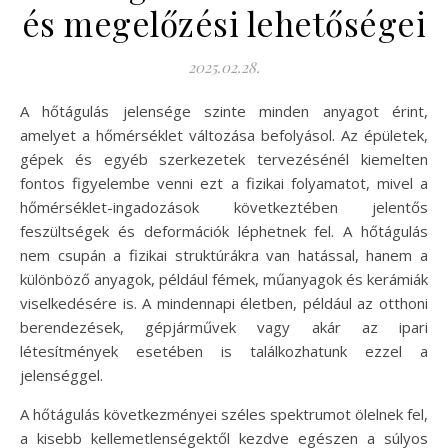
és megelőzési lehetőségei
2025.02.28.
A hőtágulás jelensége szinte minden anyagot érint,
amelyet a hőmérséklet változása befolyásol. Az épületek,
gépek és egyéb szerkezetek tervezésénél kiemelten
fontos figyelembe venni ezt a fizikai folyamatot, mivel a
hőmérséklet-ingadozások következtében jelentős
feszültségek és deformációk léphetnek fel. A hőtágulás
nem csupán a fizikai struktúrákra van hatással, hanem a
különböző anyagok, például fémek, műanyagok és kerámiák
viselkedésére is. A mindennapi életben, például az otthoni
berendezések, gépjárművek vagy akár az ipari
létesítmények esetében is találkozhatunk ezzel a
jelenséggel.
A hőtágulás következményei széles spektrumot ölelnek fel,
a kisebb kellemetlenségektől kezdve egészen a súlyos