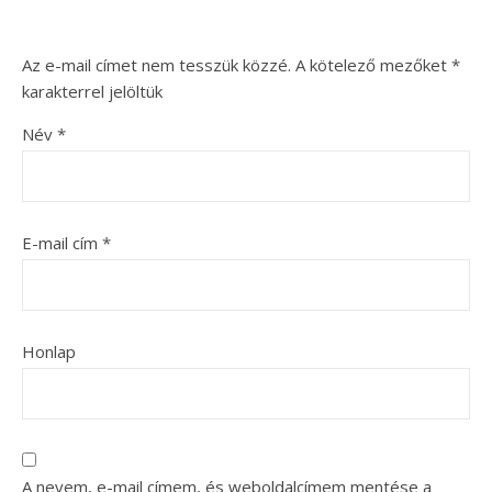
Az e-mail címet nem tesszük közzé.
A kötelező mezőket
*
karakterrel jelöltük
Név
*
E-mail cím
*
Honlap
A nevem, e-mail címem, és weboldalcímem mentése a