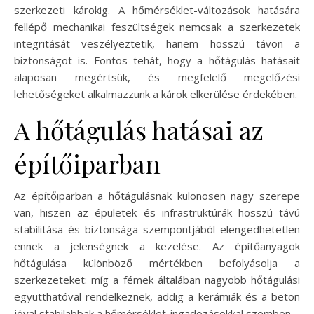
szerkezeti károkig. A hőmérséklet-változások hatására
fellépő mechanikai feszültségek nemcsak a szerkezetek
integritását veszélyeztetik, hanem hosszú távon a
biztonságot is. Fontos tehát, hogy a hőtágulás hatásait
alaposan megértsük, és megfelelő megelőzési
lehetőségeket alkalmazzunk a károk elkerülése érdekében.
A hőtágulás hatásai az
építőiparban
Az építőiparban a hőtágulásnak különösen nagy szerepe
van, hiszen az épületek és infrastruktúrák hosszú távú
stabilitása és biztonsága szempontjából elengedhetetlen
ennek a jelenségnek a kezelése. Az építőanyagok
hőtágulása különböző mértékben befolyásolja a
szerkezeteket: míg a fémek általában nagyobb hőtágulási
együtthatóval rendelkeznek, addig a kerámiák és a beton
jóval stabilabbak a hőmérséklet-ingadozásokkal szemben.