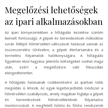
Megelőzési lehetőségek
az ipari alkalmazásokban
Az ipari környezetekben a hőtágulás kezelése szintén
kiemelt fontosságú. A gépek és berendezések működése
során fellépő hőmérséklet-változások hatással vannak az
összeszerelési tűrésekre, a gépek élettartamára és a
termelési folyamatok hatékonyságára. A hőtágulás
figyelmen kívül hagyása jelentős költségeket vonhat maga
után, ezért a megelőzésre való fókuszálás
elengedhetetlen.
A hőtágulás hatásainak csökkentésére az iparban több
megoldás is létezik. Az egyik legelterjedtebb módszer a
hőmérséklet-szabályozás, amely magában foglalja a gépek
és berendezések hőmérsékletének folyamatos
monitorozását. A megfelelő hűtési és fűtési rendszerek