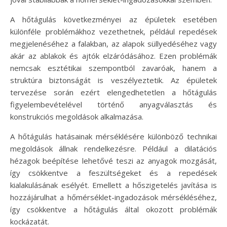
A hőtágulás következményei az épületek esetében
különféle problémákhoz vezethetnek, például repedések
megjelenéséhez a falakban, az alapok süllyedéséhez vagy
akár az ablakok és ajtók elzáródásához. Ezen problémák
nemcsak esztétikai szempontból zavaróak, hanem a
struktúra biztonságát is veszélyeztetik. Az épületek
tervezése során ezért elengedhetetlen a hőtágulás
figyelembevételével történő anyagválasztás és
konstrukciós megoldások alkalmazása.
A hőtágulás hatásainak mérséklésére különböző technikai
megoldások állnak rendelkezésre. Például a dilatációs
hézagok beépítése lehetővé teszi az anyagok mozgását,
így csökkentve a feszültségeket és a repedések
kialakulásának esélyét. Emellett a hőszigetelés javítása is
hozzájárulhat a hőmérséklet-ingadozások mérsékléséhez,
így csökkentve a hőtágulás által okozott problémák
kockázatát.