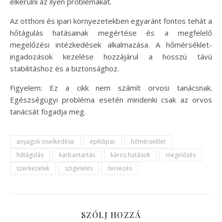
elkerülni az ilyen problémákat.
Az otthoni és ipari környezetekben egyaránt fontos tehát a
hőtágulás hatásainak megértése és a megfelelő
megelőzési intézkedések alkalmazása. A hőmérséklet-
ingadozások kezelése hozzájárul a hosszú távú
stabilitáshoz és a biztonsághoz.
Figyelem: Ez a cikk nem számít orvosi tanácsnak.
Egészségügyi probléma esetén mindenki csak az orvos
tanácsát fogadja meg.
anyagok viselkedése
építőipar
hőmérséklet
hőtágulás
karbantartás
káros hatások
megelőzés
szerkezetek
szigetelés
tervezés
SZÓLJ HOZZÁ