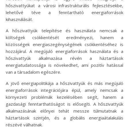
hőszivattyúkat a városi infrastrukturális fejlesztésekbe,
lehetővé téve a fenntartható energiaforrások
kihasználását.
A hőszivattyúk telepítése és használata nemcsak a
költségek csökkentését eredményezi, hanem a
közösségek energiaszegénységének csökkentéséhez is
hozzájárul. A megújuló energiaforrások használata és a
hőszivattyúk alkalmazása révén a háztartások
energiatudatossága is növekedhet, ami pozitív hatással
van a társadalom egészére.
A jövő energiapolitikája a hőszivattyúk és más megújuló
energiaforrások integrációjára épül, amely nemcsak a
környezeti problémák kezelésében segít, hanem a
gazdasági fenntarthatóságot is elősegíti. A hőszivattyúk
alkalmazásának előnyei tehát messze túlmutatnak a
háztartások szintjén, és a globális energiaátalakulás
részévé válhatnak.