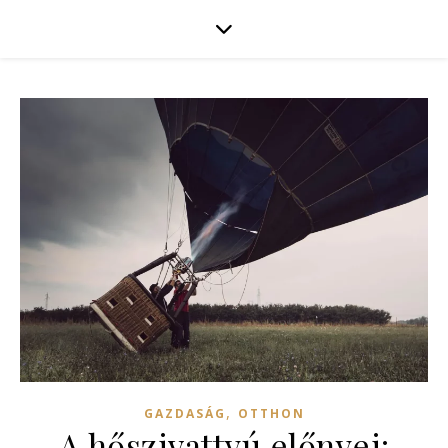
,
GAZDASÁG
OTTHON
A hőszivattyú előnyei: