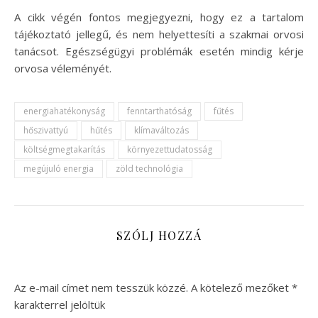
A cikk végén fontos megjegyezni, hogy ez a tartalom
tájékoztató jellegű, és nem helyettesíti a szakmai orvosi
tanácsot. Egészségügyi problémák esetén mindig kérje
orvosa véleményét.
energiahatékonyság
fenntarthatóság
fűtés
hőszivattyú
hűtés
klímaváltozás
költségmegtakarítás
környezettudatosság
megújuló energia
zöld technológia
SZÓLJ HOZZÁ
Az e-mail címet nem tesszük közzé.
A kötelező mezőket
*
karakterrel jelöltük