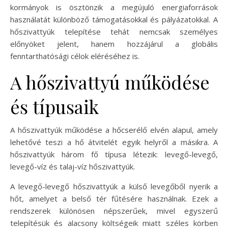
kormányok is ösztönzik a megújuló energiaforrások
használatát különböző támogatásokkal és pályázatokkal. A
hőszivattyúk telepítése tehát nemcsak személyes
előnyöket jelent, hanem hozzájárul a globális
fenntarthatósági célok eléréséhez is.
A hőszivattyú működése
és típusaik
A hőszivattyúk működése a hőcserélő elvén alapul, amely
lehetővé teszi a hő átvitelét egyik helyről a másikra. A
hőszivattyúk három fő típusa létezik: levegő-levegő,
levegő-víz és talaj-víz hőszivattyúk.
A levegő-levegő hőszivattyúk a külső levegőből nyerik a
hőt, amelyet a belső tér fűtésére használnak. Ezek a
rendszerek különösen népszerűek, mivel egyszerű
telepítésük és alacsony költségeik miatt széles körben