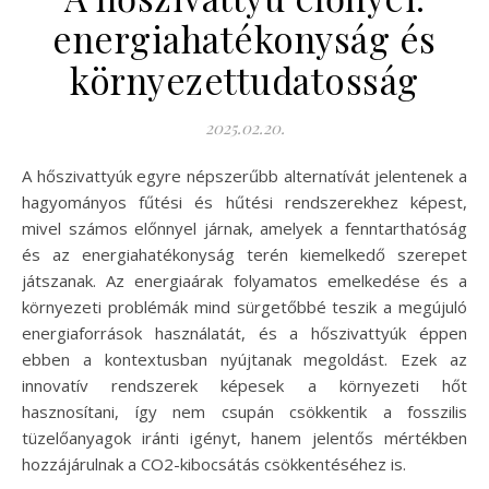
energiahatékonyság és
környezettudatosság
2025.02.20.
A hőszivattyúk egyre népszerűbb alternatívát jelentenek a
hagyományos fűtési és hűtési rendszerekhez képest,
mivel számos előnnyel járnak, amelyek a fenntarthatóság
és az energiahatékonyság terén kiemelkedő szerepet
játszanak. Az energiaárak folyamatos emelkedése és a
környezeti problémák mind sürgetőbbé teszik a megújuló
energiaforrások használatát, és a hőszivattyúk éppen
ebben a kontextusban nyújtanak megoldást. Ezek az
innovatív rendszerek képesek a környezeti hőt
hasznosítani, így nem csupán csökkentik a fosszilis
tüzelőanyagok iránti igényt, hanem jelentős mértékben
hozzájárulnak a CO2-kibocsátás csökkentéséhez is.