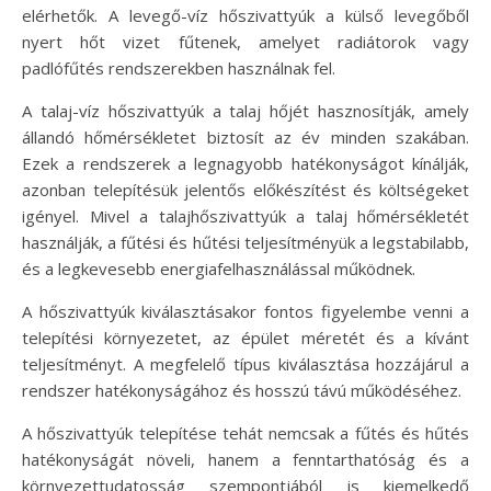
elérhetők. A levegő-víz hőszivattyúk a külső levegőből
nyert hőt vizet fűtenek, amelyet radiátorok vagy
padlófűtés rendszerekben használnak fel.
A talaj-víz hőszivattyúk a talaj hőjét hasznosítják, amely
állandó hőmérsékletet biztosít az év minden szakában.
Ezek a rendszerek a legnagyobb hatékonyságot kínálják,
azonban telepítésük jelentős előkészítést és költségeket
igényel. Mivel a talajhőszivattyúk a talaj hőmérsékletét
használják, a fűtési és hűtési teljesítményük a legstabilabb,
és a legkevesebb energiafelhasználással működnek.
A hőszivattyúk kiválasztásakor fontos figyelembe venni a
telepítési környezetet, az épület méretét és a kívánt
teljesítményt. A megfelelő típus kiválasztása hozzájárul a
rendszer hatékonyságához és hosszú távú működéséhez.
A hőszivattyúk telepítése tehát nemcsak a fűtés és hűtés
hatékonyságát növeli, hanem a fenntarthatóság és a
környezettudatosság szempontjából is kiemelkedő