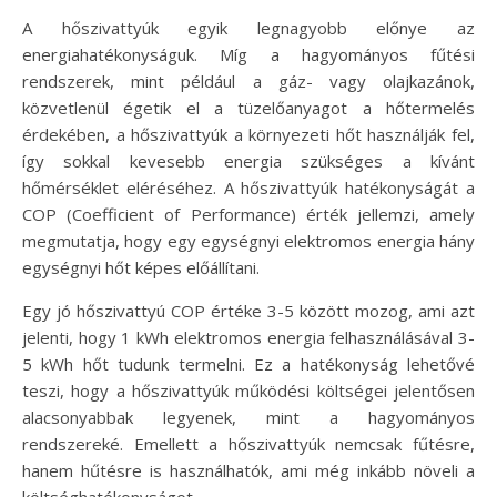
A hőszivattyúk egyik legnagyobb előnye az
energiahatékonyságuk. Míg a hagyományos fűtési
rendszerek, mint például a gáz- vagy olajkazánok,
közvetlenül égetik el a tüzelőanyagot a hőtermelés
érdekében, a hőszivattyúk a környezeti hőt használják fel,
így sokkal kevesebb energia szükséges a kívánt
hőmérséklet eléréséhez. A hőszivattyúk hatékonyságát a
COP (Coefficient of Performance) érték jellemzi, amely
megmutatja, hogy egy egységnyi elektromos energia hány
egységnyi hőt képes előállítani.
Egy jó hőszivattyú COP értéke 3-5 között mozog, ami azt
jelenti, hogy 1 kWh elektromos energia felhasználásával 3-
5 kWh hőt tudunk termelni. Ez a hatékonyság lehetővé
teszi, hogy a hőszivattyúk működési költségei jelentősen
alacsonyabbak legyenek, mint a hagyományos
rendszereké. Emellett a hőszivattyúk nemcsak fűtésre,
hanem hűtésre is használhatók, ami még inkább növeli a