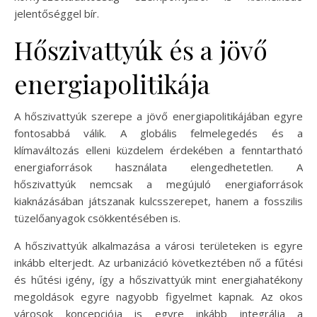
jelentőséggel bír.
Hőszivattyúk és a jövő
energiapolitikája
A hőszivattyúk szerepe a jövő energiapolitikájában egyre
fontosabbá válik. A globális felmelegedés és a
klímaváltozás elleni küzdelem érdekében a fenntartható
energiaforrások használata elengedhetetlen. A
hőszivattyúk nemcsak a megújuló energiaforrások
kiaknázásában játszanak kulcsszerepet, hanem a fosszilis
tüzelőanyagok csökkentésében is.
A hőszivattyúk alkalmazása a városi területeken is egyre
inkább elterjedt. Az urbanizáció következtében nő a fűtési
és hűtési igény, így a hőszivattyúk mint energiahatékony
megoldások egyre nagyobb figyelmet kapnak. Az okos
városok koncepciója is egyre inkább integrálja a