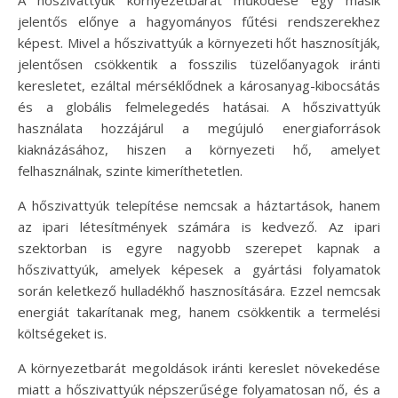
A hőszivattyúk környezetbarát működése egy másik
jelentős előnye a hagyományos fűtési rendszerekhez
képest. Mivel a hőszivattyúk a környezeti hőt hasznosítják,
jelentősen csökkentik a fosszilis tüzelőanyagok iránti
keresletet, ezáltal mérséklődnek a károsanyag-kibocsátás
és a globális felmelegedés hatásai. A hőszivattyúk
használata hozzájárul a megújuló energiaforrások
kiaknázásához, hiszen a környezeti hő, amelyet
felhasználnak, szinte kimeríthetetlen.
A hőszivattyúk telepítése nemcsak a háztartások, hanem
az ipari létesítmények számára is kedvező. Az ipari
szektorban is egyre nagyobb szerepet kapnak a
hőszivattyúk, amelyek képesek a gyártási folyamatok
során keletkező hulladékhő hasznosítására. Ezzel nemcsak
energiát takarítanak meg, hanem csökkentik a termelési
költségeket is.
A környezetbarát megoldások iránti kereslet növekedése
miatt a hőszivattyúk népszerűsége folyamatosan nő, és a