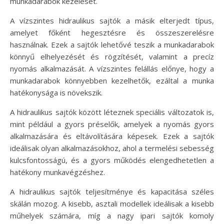
munkadarabok kezelését.
A vízszintes hidraulikus sajtók a másik elterjedt típus,
amelyet főként hegesztésre és összeszerelésre
használnak. Ezek a sajtók lehetővé teszik a munkadarabok
könnyű elhelyezését és rögzítését, valamint a precíz
nyomás alkalmazását. A vízszintes felállás előnye, hogy a
munkadarabok könnyebben kezelhetők, ezáltal a munka
hatékonysága is növekszik.
A hidraulikus sajtók között léteznek speciális változatok is,
mint például a gyors préselők, amelyek a nyomás gyors
alkalmazására és eltávolítására képesek. Ezek a sajtók
ideálisak olyan alkalmazásokhoz, ahol a termelési sebesség
kulcsfontosságú, és a gyors működés elengedhetetlen a
hatékony munkavégzéshez.
A hidraulikus sajtók teljesítménye és kapacitása széles
skálán mozog. A kisebb, asztali modellek ideálisak a kisebb
műhelyek számára, míg a nagy ipari sajtók komoly