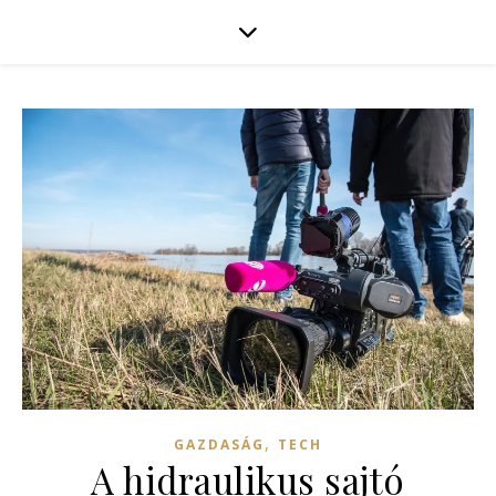
,
GAZDASÁG
TECH
A hidraulikus sajtó