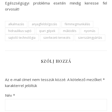
Egészségügyi probléma esetén mindig keresse fel
orvosát!
alkalmazás
anyagfeldolgozás
fémmegmunkálás
hidraulikus sajtó
ipari gépek
működés
nyomás
sajtoló technológia
szerkezeti tervezés
szerszámgyártás
SZÓLJ HOZZÁ
Az e-mail címet nem tesszük közzé.
A kötelező mezőket
*
karakterrel jelöltük
Név
*