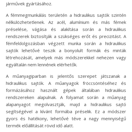
járművek gyártásához.
A fémmegmunkálás területén a hidraulikus sajtók szintén
nélkülözhetetlenek. Az acél, alumínium és más fémek
préselése, vágása és alakítása során a hidraulikus
rendszerek biztosítják a szükséges erőt és precizitást. A
fémfeldolgozásban végzett munka során a hidraulikus
sajtók lehetővé teszik a bonyolult formák és minták
létrehozását, amelyek más módszerekkel nehezen vagy
egyáltalán nem lennének elérhetők.
A műanyagiparban is jelentős szerepet játszanak a
hidraulikus sajtók. A műanyagok fröccsöntéséhez és
formázásához használt gépek általában hidraulikus
rendszereken alapulnak. A folyamat során a műanyag
alapanyagot megolvasztják, majd a hidraulikus sajtó
segítségével a kívánt formába préselik. Ez a módszer
gyors és hatékony, lehetővé téve a nagy mennyiségű
termék előállítását rövid idő alatt.