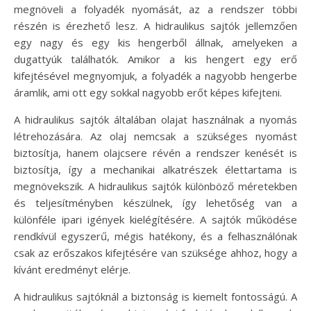
megnöveli a folyadék nyomását, az a rendszer többi
részén is érezhető lesz. A hidraulikus sajtók jellemzően
egy nagy és egy kis hengerből állnak, amelyeken a
dugattyúk találhatók. Amikor a kis hengert egy erő
kifejtésével megnyomjuk, a folyadék a nagyobb hengerbe
áramlik, ami ott egy sokkal nagyobb erőt képes kifejteni.
A hidraulikus sajtók általában olajat használnak a nyomás
létrehozására. Az olaj nemcsak a szükséges nyomást
biztosítja, hanem olajcsere révén a rendszer kenését is
biztosítja, így a mechanikai alkatrészek élettartama is
megnövekszik. A hidraulikus sajtók különböző méretekben
és teljesítményben készülnek, így lehetőség van a
különféle ipari igények kielégítésére. A sajtók működése
rendkívül egyszerű, mégis hatékony, és a felhasználónak
csak az erőszakos kifejtésére van szüksége ahhoz, hogy a
kívánt eredményt elérje.
A hidraulikus sajtóknál a biztonság is kiemelt fontosságú. A