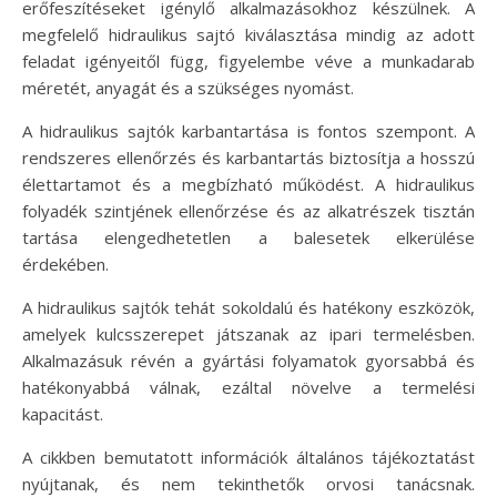
erőfeszítéseket igénylő alkalmazásokhoz készülnek. A
megfelelő hidraulikus sajtó kiválasztása mindig az adott
feladat igényeitől függ, figyelembe véve a munkadarab
méretét, anyagát és a szükséges nyomást.
A hidraulikus sajtók karbantartása is fontos szempont. A
rendszeres ellenőrzés és karbantartás biztosítja a hosszú
élettartamot és a megbízható működést. A hidraulikus
folyadék szintjének ellenőrzése és az alkatrészek tisztán
tartása elengedhetetlen a balesetek elkerülése
érdekében.
A hidraulikus sajtók tehát sokoldalú és hatékony eszközök,
amelyek kulcsszerepet játszanak az ipari termelésben.
Alkalmazásuk révén a gyártási folyamatok gyorsabbá és
hatékonyabbá válnak, ezáltal növelve a termelési
kapacitást.
A cikkben bemutatott információk általános tájékoztatást
nyújtanak, és nem tekinthetők orvosi tanácsnak.