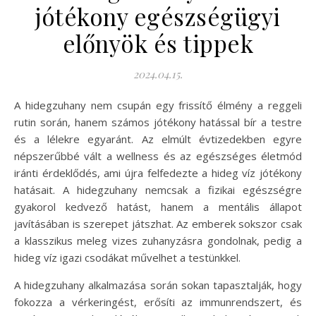
jótékony egészségügyi
előnyök és tippek
2024.04.15.
A hidegzuhany nem csupán egy frissítő élmény a reggeli
rutin során, hanem számos jótékony hatással bír a testre
és a lélekre egyaránt. Az elmúlt évtizedekben egyre
népszerűbbé vált a wellness és az egészséges életmód
iránti érdeklődés, ami újra felfedezte a hideg víz jótékony
hatásait. A hidegzuhany nemcsak a fizikai egészségre
gyakorol kedvező hatást, hanem a mentális állapot
javításában is szerepet játszhat. Az emberek sokszor csak
a klasszikus meleg vizes zuhanyzásra gondolnak, pedig a
hideg víz igazi csodákat művelhet a testünkkel.
A hidegzuhany alkalmazása során sokan tapasztalják, hogy
fokozza a vérkeringést, erősíti az immunrendszert, és