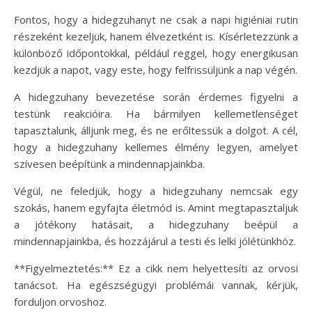
Fontos, hogy a hidegzuhanyt ne csak a napi higiéniai rutin
részeként kezeljük, hanem élvezetként is. Kísérletezzünk a
különböző időpontokkal, például reggel, hogy energikusan
kezdjük a napot, vagy este, hogy felfrissüljünk a nap végén.
A hidegzuhany bevezetése során érdemes figyelni a
testünk reakcióira. Ha bármilyen kellemetlenséget
tapasztalunk, álljunk meg, és ne erőltessük a dolgot. A cél,
hogy a hidegzuhany kellemes élmény legyen, amelyet
szívesen beépítünk a mindennapjainkba.
Végül, ne feledjük, hogy a hidegzuhany nemcsak egy
szokás, hanem egyfajta életmód is. Amint megtapasztaljuk
a jótékony hatásait, a hidegzuhany beépül a
mindennapjainkba, és hozzájárul a testi és lelki jólétünkhöz.
**Figyelmeztetés:** Ez a cikk nem helyettesíti az orvosi
tanácsot. Ha egészségügyi problémái vannak, kérjük,
forduljon orvoshoz.