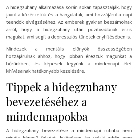
A hidegzuhany alkalmazása során sokan tapasztalják, hogy
javul a közérzetük és a hangulatuk, ami hozzájárul a napi
teendők elvégzéséhez. Az emberek gyakran beszámolnak
arról, hogy a hidegzuhany után pozitívabbnak érzik
magukat, ami segít a depressziós tünetek enyhítésében is.
Mindezek a mentális előnyök összességében
hozzájárulnak ahhoz, hogy jobban érezzük magunkat a
bőrünkben, és képesek legyünk a mindennapi élet
kihívásainak hatékonyabb kezelésére.
Tippek a hidegzuhany
bevezetéséhez a
mindennapokba
A hidegzuhany bevezetése a mindennapi rutinba nem
mindig könnyű feladat, különösen, ha valaki eddig nem