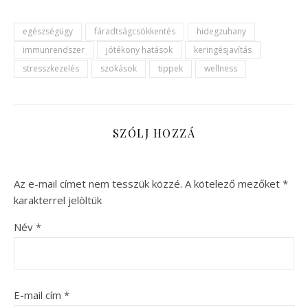
egészségügy
fáradtságcsökkentés
hidegzuhany
immunrendszer
jótékony hatások
keringésjavítás
stresszkezelés
szokások
tippek
wellness
SZÓLJ HOZZÁ
Az e-mail címet nem tesszük közzé.
A kötelező mezőket
*
karakterrel jelöltük
Név
*
E-mail cím
*