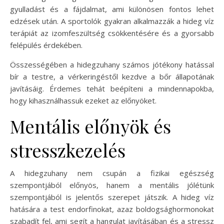
gyulladást és a fájdalmat, ami különösen fontos lehet
edzések után. A sportolók gyakran alkalmazzák a hideg víz
terápiát az izomfeszültség csökkentésére és a gyorsabb
felépülés érdekében.
Összességében a hidegzuhany számos jótékony hatással
bír a testre, a vérkeringéstől kezdve a bőr állapotának
javításáig. Érdemes tehát beépíteni a mindennapokba,
hogy kihasználhassuk ezeket az előnyöket.
Mentális előnyök és
stresszkezelés
A hidegzuhany nem csupán a fizikai egészség
szempontjából előnyös, hanem a mentális jólétünk
szempontjából is jelentős szerepet játszik. A hideg víz
hatására a test endorfinokat, azaz boldogsághormonokat
szabadít fel, ami segít a hangulat javításában és a stressz