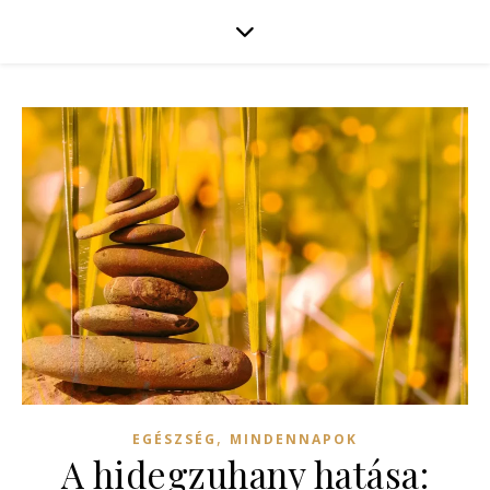
,
EGÉSZSÉG
MINDENNAPOK
A hidegzuhany hatása: