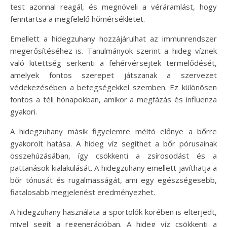
test azonnal reagál, és megnöveli a véráramlást, hogy
fenntartsa a megfelelő hőmérsékletet.
Emellett a hidegzuhany hozzájárulhat az immunrendszer
megerősítéséhez is. Tanulmányok szerint a hideg víznek
való kitettség serkenti a fehérvérsejtek termelődését,
amelyek fontos szerepet játszanak a szervezet
védekezésében a betegségekkel szemben. Ez különösen
fontos a téli hónapokban, amikor a megfázás és influenza
gyakori.
A hidegzuhany másik figyelemre méltó előnye a bőrre
gyakorolt hatása. A hideg víz segíthet a bőr pórusainak
összehúzásában, így csökkenti a zsírosodást és a
pattanások kialakulását. A hidegzuhany emellett javíthatja a
bőr tónusát és rugalmasságát, ami egy egészségesebb,
fiatalosabb megjelenést eredményezhet.
A hidegzuhany használata a sportolók körében is elterjedt,
mivel segít a regenerációban. A hideg víz csökkenti a