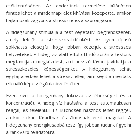
csökkentésében. Az endorfinok termelése különösen
fontos lehet a mindennapi élet kihívásai közepette, amikor
hajlamosak vagyunk a stresszre és a szorongásra.
A hidegzuhany stimulálja a test vegetatív idegrendszerét,
amely felelős a stresszreakcióinkért. Az ilyen típusú
sokkhatás elősegíti, hogy jobban kezeljük a stresszes
helyzeteket. A hideg víz alatt eltöltött idő során a testünk
megtanulja a megküzdést, ami hosszú távon javíthatja a
stresszkezelési képességeinket. A hidegzuhany tehát
egyfajta edzés lehet a stressz ellen, ami segít a mentális
ellenálló képességünk növelésében.
Ezen kívül a hidegzuhany fokozza az éberséget és a
koncentrációt. A hideg víz hatására a test automatikusan
reagál, és felélénkül. Ez különösen hasznos lehet reggel,
amikor sokan fáradtnak és álmosnak érzik magukat. A
hidegzuhany energikusabbá tesz, így jobban tudunk figyelni
a ránk váró feladatokra.