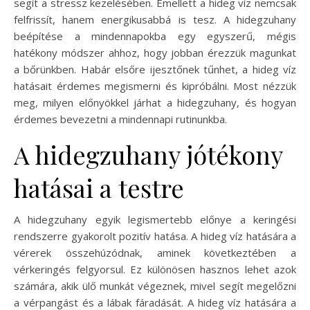
segít a stressz kezelésében. Emellett a hideg víz nemcsak
felfrissít, hanem energikusabbá is tesz. A hidegzuhany
beépítése a mindennapokba egy egyszerű, mégis
hatékony módszer ahhoz, hogy jobban érezzük magunkat
a bőrünkben. Habár elsőre ijesztőnek tűnhet, a hideg víz
hatásait érdemes megismerni és kipróbálni. Most nézzük
meg, milyen előnyökkel járhat a hidegzuhany, és hogyan
érdemes bevezetni a mindennapi rutinunkba.
A hidegzuhany jótékony
hatásai a testre
A hidegzuhany egyik legismertebb előnye a keringési
rendszerre gyakorolt pozitív hatása. A hideg víz hatására a
vérerek összehúzódnak, aminek következtében a
vérkeringés felgyorsul. Ez különösen hasznos lehet azok
számára, akik ülő munkát végeznek, mivel segít megelőzni
a vérpangást és a lábak fáradását. A hideg víz hatására a