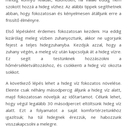
szokott hozzá a hideg vízhez. Az alábbi tippek segíthetnek
abban, hogy fokozatosan és kényelmesen átálljunk erre a
frissítő élményre.
Első lépésként érdemes fokozatosan kezdeni. Ha eddig
kizárólag meleg vízben zuhanyoztunk, akkor ne ugorjunk
fejest a teljes hidegzuhanyba. Kezdjük azzal, hogy a
zuhany végén, a meleg víz után kapcsoljuk át a hideg vízre.
Ez segít a testünknek hozzászokni a
hőmérsékletváltozáshoz, és csökkenti a hideg víz okozta
sokkot.
A következő lépés lehet a hideg víz fokozatos növelése.
Eleinte csak néhány másodpercig álljunk a hideg víz alatt,
majd fokozatosan növeljük az időtartamot. Célunk lehet,
hogy végül legalább 30 másodpercet eltöltsünk hideg víz
alatt. Ezt a folyamatot a saját komfortérzetünkhöz
igazítsuk; ha túl hidegnek érezzük, ne habozzunk
visszakapcsolni a melegre.