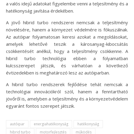
a valós idejű adatokat figyelembe venni a teljesítmény és a
hatékonyság javítása érdekében.
A jövő hibrid turbo rendszerei nemcsak a teljesítmény
növelésére, hanem a környezet védelmére is fókuszálnak.
Az autóipar folyamatosan keresi azokat a megoldásokat,
amelyek lehetővé teszik a károsanyag-kibocsátás
csökkentését anélkül, hogy a teljesítmény csökkenne. A
hibrid turbo technológia ebben a folyamatban
kulcsszerepet játszik, és várhatóan a következő
évtizedekben is meghatározó lesz az autóiparban.
A hibrid turbo rendszerek fejlődése tehát nemcsak a
technológiai innovációkról szól, hanem a fenntartható
jövőről is, amelyben a teljesítmény és a környezetvédelem
egyaránt fontos szerepet játszik.
autóipar
energiahatékonyság
hatékonyság
hibrid turbo
motorfejlesztés
működés