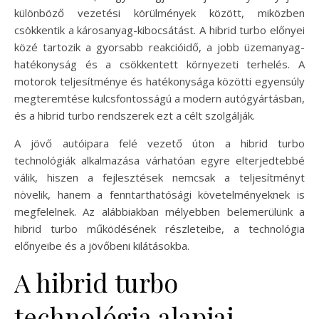
különböző vezetési körülmények között, miközben
csökkentik a károsanyag-kibocsátást. A hibrid turbo előnyei
közé tartozik a gyorsabb reakcióidő, a jobb üzemanyag-
hatékonyság és a csökkentett környezeti terhelés. A
motorok teljesítménye és hatékonysága közötti egyensúly
megteremtése kulcsfontosságú a modern autógyártásban,
és a hibrid turbo rendszerek ezt a célt szolgálják.
A jövő autóipara felé vezető úton a hibrid turbo
technológiák alkalmazása várhatóan egyre elterjedtebbé
válik, hiszen a fejlesztések nemcsak a teljesítményt
növelik, hanem a fenntarthatósági követelményeknek is
megfelelnek. Az alábbiakban mélyebben belemerülünk a
hibrid turbo működésének részleteibe, a technológia
előnyeibe és a jövőbeni kilátásokba.
A hibrid turbo
technológia alapjai