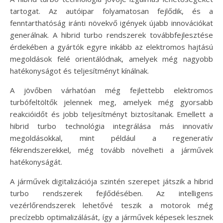
tartogat. Az autóipar folyamatosan fejlődik, és a
fenntarthatóság iránti növekvő igények újabb innovációkat
generálnak. A hibrid turbo rendszerek továbbfejlesztése
érdekében a gyártók egyre inkább az elektromos hajtású
megoldások felé orientálódnak, amelyek még nagyobb
hatékonyságot és teljesítményt kínálnak.
A jövőben várhatóan még fejlettebb elektromos
turbófeltöltők jelennek meg, amelyek még gyorsabb
reakcióidőt és jobb teljesítményt biztosítanak. Emellett a
hibrid turbo technológia integrálása más innovatív
megoldásokkal, mint például a regeneratív
fékrendszerekkel, még tovább növelheti a járművek
hatékonyságát.
A járművek digitalizációja szintén szerepet játszik a hibrid
turbo rendszerek fejlődésében. Az intelligens
vezérlőrendszerek lehetővé teszik a motorok még
precízebb optimalizálását, így a járművek képesek lesznek