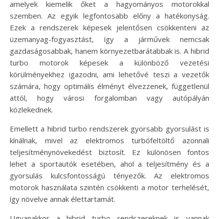
amelyek kiemelik őket a hagyományos motorokkal
szemben. Az egyik legfontosabb előny a hatékonyság.
Ezek a rendszerek képesek jelentősen csökkenteni az
üzemanyag-fogyasztást, így a járművek nemcsak
gazdaságosabbak, hanem környezetbarátabbak is. A hibrid
turbo motorok képesek a különböző vezetési
körülményekhez igazodni, ami lehetővé teszi a vezetők
számára, hogy optimális élményt élvezzenek, függetlenül
attól, hogy városi forgalomban vagy autópályán
közlekednek.
Emellett a hibrid turbo rendszerek gyorsabb gyorsulást is
kínálnak, mivel az elektromos turbófeltöltő azonnali
teljesítménynövekedést biztosít. Ez különösen fontos
lehet a sportautók esetében, ahol a teljesítmény és a
gyorsulás kulcsfontosságú tényezők. Az elektromos
motorok használata szintén csökkenti a motor terhelését,
így növelve annak élettartamát.
Ugyanakkor a hibrid turbo rendszereknek is vannak