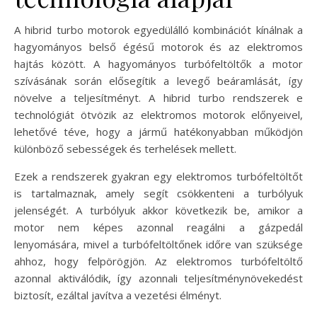
A hibrid turbo motorok egyedülálló kombinációt kínálnak a
hagyományos belső égésű motorok és az elektromos
hajtás között. A hagyományos turbófeltöltők a motor
szívásának során elősegítik a levegő beáramlását, így
növelve a teljesítményt. A hibrid turbo rendszerek e
technológiát ötvözik az elektromos motorok előnyeivel,
lehetővé téve, hogy a jármű hatékonyabban működjön
különböző sebességek és terhelések mellett.
Ezek a rendszerek gyakran egy elektromos turbófeltöltőt
is tartalmaznak, amely segít csökkenteni a turbólyuk
jelenségét. A turbólyuk akkor következik be, amikor a
motor nem képes azonnal reagálni a gázpedál
lenyomására, mivel a turbófeltöltőnek időre van szüksége
ahhoz, hogy felpörögjön. Az elektromos turbófeltöltő
azonnal aktiválódik, így azonnali teljesítménynövekedést
biztosít, ezáltal javítva a vezetési élményt.