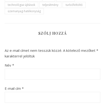
technológiai újítások
teljesítmény
turbófeltöltő
üzemanyag-hatékonyság
SZÓLJ HOZZÁ
Az e-mail címet nem tesszük közzé.
A kötelező mezőket
*
karakterrel jelöltük
Név
*
E-mail cím
*