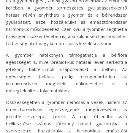
és a gyomorégést, amely gyakori problémák az emberek
körében. A gyömbér természetes gyulladáscsökkentő
hatása révén enyhítheti a gyomor és a bélrendszer
gyulladásait, ezzel hozzájárulva az emésztőrendszer
harmonikus működéséhez. Ezen kívül a gyömbér segíthet a
hányinger csökkentésében is, ami különösen hasznos lehet
terhesség alatt vagy kemoterápiás kezelések során.
A gyömbér hatékonyan támogathatja a bélflóra
egészségét is, mivel prebiotikus hatásai révén serkenti a
jótékony baktériumok szaporodását a bélben. Az
egészséges bélflóra pedig elengedhetetlen az
immunrendszer megfelelő működéséhez és a
méregtelenítési folyamatokhoz.
Összességében a gyömbér nemcsak a vesék, hanem az
emésztőrendszer egészségének megőrzésében is
jelentős szerepet játszik. A napi étrendbe való
beillesztése számos jótékony hatást gyakorolhat a
szervezetre, hozzájárulva a harmonikus emésztési