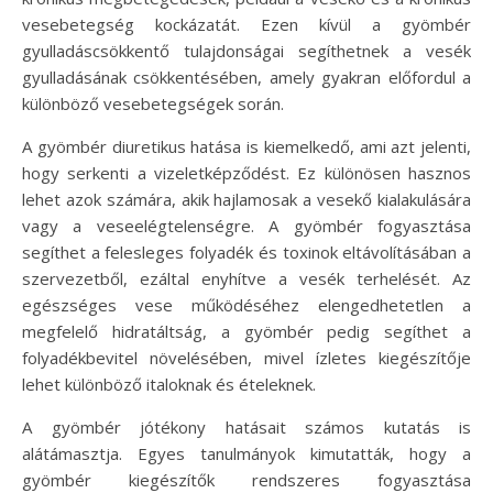
vesebetegség kockázatát. Ezen kívül a gyömbér
gyulladáscsökkentő tulajdonságai segíthetnek a vesék
gyulladásának csökkentésében, amely gyakran előfordul a
különböző vesebetegségek során.
A gyömbér diuretikus hatása is kiemelkedő, ami azt jelenti,
hogy serkenti a vizeletképződést. Ez különösen hasznos
lehet azok számára, akik hajlamosak a vesekő kialakulására
vagy a veseelégtelenségre. A gyömbér fogyasztása
segíthet a felesleges folyadék és toxinok eltávolításában a
szervezetből, ezáltal enyhítve a vesék terhelését. Az
egészséges vese működéséhez elengedhetetlen a
megfelelő hidratáltság, a gyömbér pedig segíthet a
folyadékbevitel növelésében, mivel ízletes kiegészítője
lehet különböző italoknak és ételeknek.
A gyömbér jótékony hatásait számos kutatás is
alátámasztja. Egyes tanulmányok kimutatták, hogy a
gyömbér kiegészítők rendszeres fogyasztása