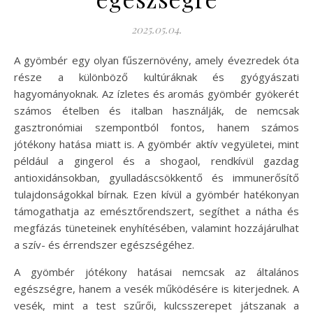
2025.05.04.
A gyömbér egy olyan fűszernövény, amely évezredek óta
része a különböző kultúráknak és gyógyászati
hagyományoknak. Az ízletes és aromás gyömbér gyökerét
számos ételben és italban használják, de nemcsak
gasztronómiai szempontból fontos, hanem számos
jótékony hatása miatt is. A gyömbér aktív vegyületei, mint
például a gingerol és a shogaol, rendkívül gazdag
antioxidánsokban, gyulladáscsökkentő és immunerősítő
tulajdonságokkal bírnak. Ezen kívül a gyömbér hatékonyan
támogathatja az emésztőrendszert, segíthet a nátha és
megfázás tüneteinek enyhítésében, valamint hozzájárulhat
a szív- és érrendszer egészségéhez.
A gyömbér jótékony hatásai nemcsak az általános
egészségre, hanem a vesék működésére is kiterjednek. A
vesék, mint a test szűrői, kulcsszerepet játszanak a