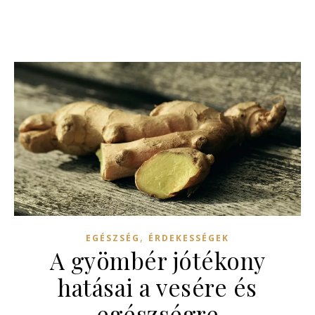
,
EGÉSZSÉG
ÉRDEKESSÉGEK
A gyömbér jótékony
hatásai a vesére és
egészségre