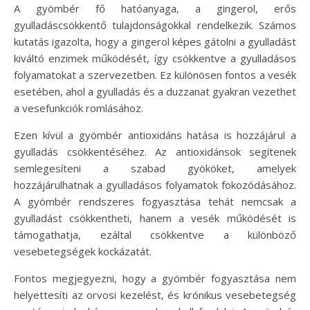
A gyömbér fő hatóanyaga, a gingerol, erős
gyulladáscsökkentő tulajdonságokkal rendelkezik. Számos
kutatás igazolta, hogy a gingerol képes gátolni a gyulladást
kiváltó enzimek működését, így csökkentve a gyulladásos
folyamatokat a szervezetben. Ez különösen fontos a vesék
esetében, ahol a gyulladás és a duzzanat gyakran vezethet
a vesefunkciók romlásához.
Ezen kívül a gyömbér antioxidáns hatása is hozzájárul a
gyulladás csökkentéséhez. Az antioxidánsok segítenek
semlegesíteni a szabad gyököket, amelyek
hozzájárulhatnak a gyulladásos folyamatok fokozódásához.
A gyömbér rendszeres fogyasztása tehát nemcsak a
gyulladást csökkentheti, hanem a vesék működését is
támogathatja, ezáltal csökkentve a különböző
vesebetegségek kockázatát.
Fontos megjegyezni, hogy a gyömbér fogyasztása nem
helyettesíti az orvosi kezelést, és krónikus vesebetegség