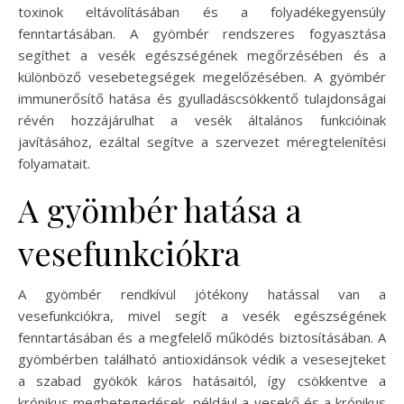
toxinok eltávolításában és a folyadékegyensúly
fenntartásában. A gyömbér rendszeres fogyasztása
segíthet a vesék egészségének megőrzésében és a
különböző vesebetegségek megelőzésében. A gyömbér
immunerősítő hatása és gyulladáscsökkentő tulajdonságai
révén hozzájárulhat a vesék általános funkcióinak
javításához, ezáltal segítve a szervezet méregtelenítési
folyamatait.
A gyömbér hatása a
vesefunkciókra
A gyömbér rendkívül jótékony hatással van a
vesefunkciókra, mivel segít a vesék egészségének
fenntartásában és a megfelelő működés biztosításában. A
gyömbérben található antioxidánsok védik a vesesejteket
a szabad gyökök káros hatásaitól, így csökkentve a
krónikus megbetegedések, például a vesekő és a krónikus