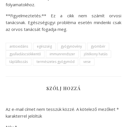
folyamatokhoz.
**Figyelmeztetés:** Ez a cikk nem számít orvosi
tanácsnak. Egészségügyi probléma esetén mindenki csak
az orvos tanácsát fogadja meg.
antioxidáns
egészség
gyógynövény
gyömbér
gyulladáscsökkentő
immunrendszer
jótékony hatás
táplálkozás
természetes gyógymód
vese
SZÓLJ HOZZÁ
Az e-mail címet nem tesszük közzé.
A kötelező mezőket
*
karakterrel jelöltük
Név
*