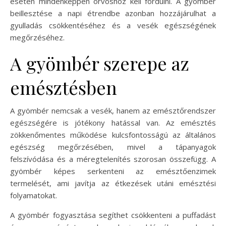
esetén mindenképpen orvoshoz kell fordulni. A gyömbér
beillesztése a napi étrendbe azonban hozzájárulhat a
gyulladás csökkentéséhez és a vesék egészségének
megőrzéséhez.
A gyömbér szerepe az
emésztésben
A gyömbér nemcsak a vesék, hanem az emésztőrendszer
egészségére is jótékony hatással van. Az emésztés
zökkenőmentes működése kulcsfontosságú az általános
egészség megőrzésében, mivel a tápanyagok
felszívódása és a méregtelenítés szorosan összefügg. A
gyömbér képes serkenteni az emésztőenzimek
termelését, ami javítja az étkezések utáni emésztési
folyamatokat.
A gyömbér fogyasztása segíthet csökkenteni a puffadást