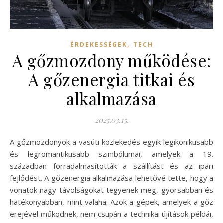
,
ÉRDEKESSÉGEK
TECH
A gőzmozdony működése:
A gőzenergia titkai és
alkalmazása
2025.03.15.
A gőzmozdonyok a vasúti közlekedés egyik legikonikusabb
és legromantikusabb szimbólumai, amelyek a 19.
században forradalmasították a szállítást és az ipari
fejlődést. A gőzenergia alkalmazása lehetővé tette, hogy a
vonatok nagy távolságokat tegyenek meg, gyorsabban és
hatékonyabban, mint valaha. Azok a gépek, amelyek a gőz
erejével működnek, nem csupán a technikai újítások példái,