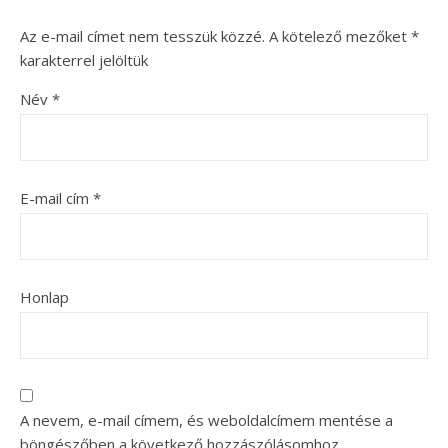
Az e-mail címet nem tesszük közzé.
A kötelező mezőket
*
karakterrel jelöltük
Név
*
E-mail cím
*
Honlap
A nevem, e-mail címem, és weboldalcímem mentése a
böngészőben a következő hozzászólásomhoz.