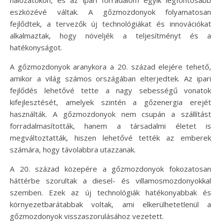
hálózatokon, és az ipari forradalom egyik legfontosabb
eszközévé váltak. A gőzmozdonyok folyamatosan
fejlődtek, a tervezők új technológiákat és innovációkat
alkalmaztak, hogy növeljék a teljesítményt és a
hatékonyságot.
A gőzmozdonyok aranykora a 20. század elejére tehető,
amikor a világ számos országában elterjedtek. Az ipari
fejlődés lehetővé tette a nagy sebességű vonatok
kifejlesztését, amelyek szintén a gőzenergia erejét
használták. A gőzmozdonyok nem csupán a szállítást
forradalmasították, hanem a társadalmi életet is
megváltoztatták, hiszen lehetővé tették az emberek
számára, hogy távolabbra utazzanak.
A 20. század közepére a gőzmozdonyok fokozatosan
háttérbe szorultak a diesel- és villamosmozdonyokkal
szemben. Ezek az új technológiák hatékonyabbak és
környezetbarátabbak voltak, ami elkerülhetetlenül a
gőzmozdonyok visszaszorulásához vezetett.