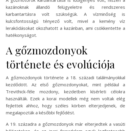
A gőzmotorok karbantartása is időigényes volt, hiszen a
kazánoknak állandó felügyeletre és rendszeres
karbantartásra volt szükségük. A vízminőség is
kulcsfontosságú tényező volt, mivel a kemény víz
lerakódásokat okozhatott a kazánban, ami csökkentette a
hatékonyságot.
A gőzmozdonyok
története és evolúciója
A gőzmozdonyok története a 18. századi találmányokkal
kezdődött. Az első gőzmozdonyokat, mint például a
Trevithick-féle mozdony, kezdetben kísérleti célokra
használták. Ezek a korai modellek még nem voltak elég
fejlettek ahhoz, hogy széles körben elterjedjenek, de
megalapozták a későbbi fejlődést.
A 19. századra a gőzmozdonyok már elterjedtek a vasúti