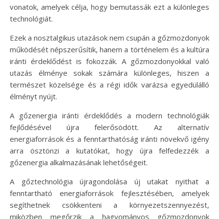
vonatok, amelyek célja, hogy bemutassák ezt a különleges
technológiát.
Ezek a nosztalgikus utazások nem csupán a gőzmozdonyok
működését népszerűsítik, hanem a történelem és a kultúra
iránti érdeklődést is fokozzák. A gőzmozdonyokkal való
utazás élménye sokak számára különleges, hiszen a
természet közelsége és a régi idők varázsa egyedülálló
élményt nyújt.
A gőzenergia iránti érdeklődés a modern technológiák
fejlődésével újra felerősödött. Az alternatív
energiaforrások és a fenntarthatóság iránti növekvő igény
arra ösztönzi a kutatókat, hogy újra felfedezzék a
gőzenergia alkalmazásának lehetőségeit.
A gőztechnológia újragondolása új utakat nyithat a
fenntartható energiaforrások fejlesztésében, amelyek
segíthetnek csökkenteni a környezetszennyezést,
miközben megőrzik a hagyományos gőzmozdonyok