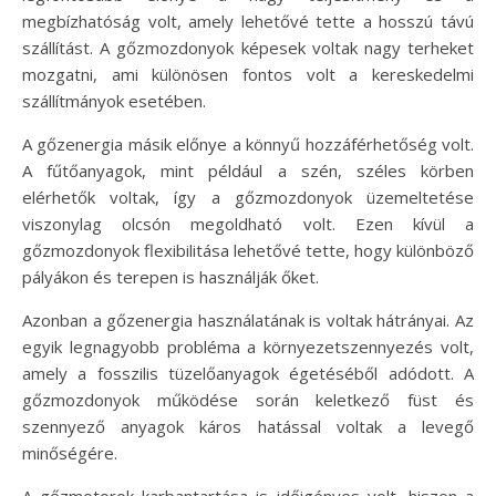
megbízhatóság volt, amely lehetővé tette a hosszú távú
szállítást. A gőzmozdonyok képesek voltak nagy terheket
mozgatni, ami különösen fontos volt a kereskedelmi
szállítmányok esetében.
A gőzenergia másik előnye a könnyű hozzáférhetőség volt.
A fűtőanyagok, mint például a szén, széles körben
elérhetők voltak, így a gőzmozdonyok üzemeltetése
viszonylag olcsón megoldható volt. Ezen kívül a
gőzmozdonyok flexibilitása lehetővé tette, hogy különböző
pályákon és terepen is használják őket.
Azonban a gőzenergia használatának is voltak hátrányai. Az
egyik legnagyobb probléma a környezetszennyezés volt,
amely a fosszilis tüzelőanyagok égetéséből adódott. A
gőzmozdonyok működése során keletkező füst és
szennyező anyagok káros hatással voltak a levegő
minőségére.