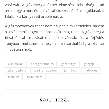
varázsát. A gőzenergia újraértelmezése lehetőséget ad
arra, hogy a múlt és a jövő találkozzon, és új megoldásokat
találjunk a környezeti problémákra.
A gőzmozdonyok tehát nem csupán a múlt emlékei, hanem
a jövő lehetőségeit is hordozzák magukban. A gőzenergia
titkai és alkalmazásai ma is relevánsak, és a fejlődés
irányába mutatnak, amely a fenntarthatóságra és az
innovációra épít.
alkalmazás
energiatermelés
gőzenergia
gőzgép
gőzmozdony
ipari forradalom
járművek
működés
technika
történelem
SZÓLJ HOZZÁ