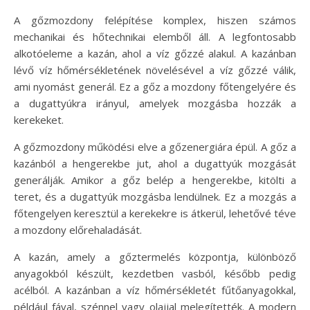
A gőzmozdony felépítése komplex, hiszen számos
mechanikai és hőtechnikai elemből áll. A legfontosabb
alkotóeleme a kazán, ahol a víz gőzzé alakul. A kazánban
lévő víz hőmérsékletének növelésével a víz gőzzé válik,
ami nyomást generál. Ez a gőz a mozdony főtengelyére és
a dugattyúkra irányul, amelyek mozgásba hozzák a
kerekeket.
A gőzmozdony működési elve a gőzenergiára épül. A gőz a
kazánból a hengerekbe jut, ahol a dugattyúk mozgását
generálják. Amikor a gőz belép a hengerekbe, kitölti a
teret, és a dugattyúk mozgásba lendülnek. Ez a mozgás a
főtengelyen keresztül a kerekekre is átkerül, lehetővé téve
a mozdony előrehaladását.
A kazán, amely a gőztermelés központja, különböző
anyagokból készült, kezdetben vasból, később pedig
acélból. A kazánban a víz hőmérsékletét fűtőanyagokkal,
például fával, szénnel vagy olajjal melegítették. A modern