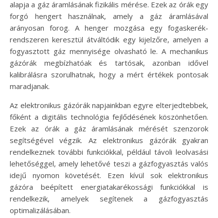
alapja a gáz áramlásának fizikális mérése. Ezek az órák egy
forgó hengert használnak, amely a gáz áramlásával
arányosan forog. A henger mozgása egy fogaskerék-
rendszeren keresztül átváltódik egy kijelzőre, amelyen a
fogyasztott gáz mennyisége olvasható le. A mechanikus
gázórák megbízhatóak és tartósak, azonban idővel
kalibrálásra szorulhatnak, hogy a mért értékek pontosak
maradjanak.
Az elektronikus gázórák napjainkban egyre elterjedtebbek,
főként a digitális technológia fejlődésének köszönhetően.
Ezek az órák a gáz áramlásának mérését szenzorok
segítségével végzik. Az elektronikus gázórák gyakran
rendelkeznek további funkciókkal, például távoli leolvasási
lehetőséggel, amely lehetővé teszi a gázfogyasztás valós
idejű nyomon követését. Ezen kívül sok elektronikus
gázóra beépített energiatakarékossági funkciókkal is
rendelkezik, amelyek segítenek a gázfogyasztás
optimalizálásában.