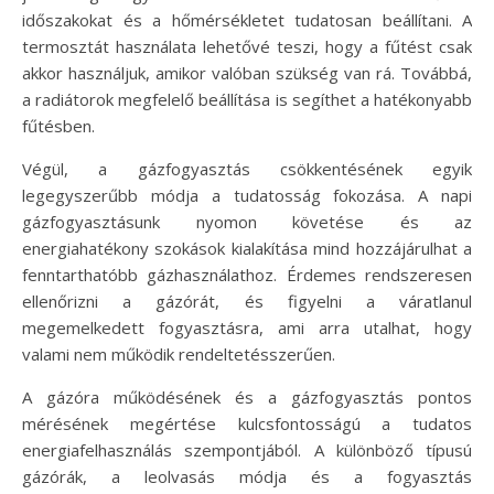
időszakokat és a hőmérsékletet tudatosan beállítani. A
termosztát használata lehetővé teszi, hogy a fűtést csak
akkor használjuk, amikor valóban szükség van rá. Továbbá,
a radiátorok megfelelő beállítása is segíthet a hatékonyabb
fűtésben.
Végül, a gázfogyasztás csökkentésének egyik
legegyszerűbb módja a tudatosság fokozása. A napi
gázfogyasztásunk nyomon követése és az
energiahatékony szokások kialakítása mind hozzájárulhat a
fenntarthatóbb gázhasználathoz. Érdemes rendszeresen
ellenőrizni a gázórát, és figyelni a váratlanul
megemelkedett fogyasztásra, ami arra utalhat, hogy
valami nem működik rendeltetésszerűen.
A gázóra működésének és a gázfogyasztás pontos
mérésének megértése kulcsfontosságú a tudatos
energiafelhasználás szempontjából. A különböző típusú
gázórák, a leolvasás módja és a fogyasztás