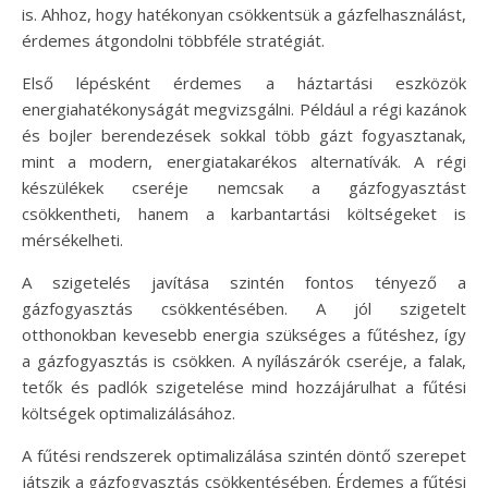
is. Ahhoz, hogy hatékonyan csökkentsük a gázfelhasználást,
érdemes átgondolni többféle stratégiát.
Első lépésként érdemes a háztartási eszközök
energiahatékonyságát megvizsgálni. Például a régi kazánok
és bojler berendezések sokkal több gázt fogyasztanak,
mint a modern, energiatakarékos alternatívák. A régi
készülékek cseréje nemcsak a gázfogyasztást
csökkentheti, hanem a karbantartási költségeket is
mérsékelheti.
A szigetelés javítása szintén fontos tényező a
gázfogyasztás csökkentésében. A jól szigetelt
otthonokban kevesebb energia szükséges a fűtéshez, így
a gázfogyasztás is csökken. A nyílászárók cseréje, a falak,
tetők és padlók szigetelése mind hozzájárulhat a fűtési
költségek optimalizálásához.
A fűtési rendszerek optimalizálása szintén döntő szerepet
játszik a gázfogyasztás csökkentésében. Érdemes a fűtési