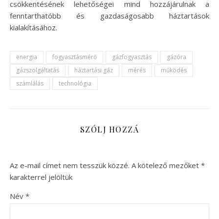
csökkentésének lehetőségei mind hozzájárulnak a
fenntarthatóbb és gazdaságosabb háztartások
kialakításához.
energia
fogyasztásmérő
gázfogyasztás
gázóra
gázszolgáltatás
háztartási gáz
mérés
működés
számlálás
technológia
SZÓLJ HOZZÁ
Az e-mail címet nem tesszük közzé.
A kötelező mezőket
*
karakterrel jelöltük
Név
*