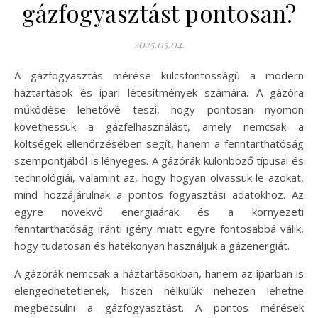
gázfogyasztást pontosan?
2025.05.04.
A gázfogyasztás mérése kulcsfontosságú a modern
háztartások és ipari létesítmények számára. A gázóra
működése lehetővé teszi, hogy pontosan nyomon
követhessük a gázfelhasználást, amely nemcsak a
költségek ellenőrzésében segít, hanem a fenntarthatóság
szempontjából is lényeges. A gázórák különböző típusai és
technológiái, valamint az, hogy hogyan olvassuk le azokat,
mind hozzájárulnak a pontos fogyasztási adatokhoz. Az
egyre növekvő energiaárak és a környezeti
fenntarthatóság iránti igény miatt egyre fontosabbá válik,
hogy tudatosan és hatékonyan használjuk a gázenergiát.
A gázórák nemcsak a háztartásokban, hanem az iparban is
elengedhetetlenek, hiszen nélkülük nehezen lehetne
megbecsülni a gázfogyasztást. A pontos mérések