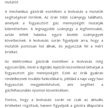
mutatót.
A mechanikus gázórák esetében a leolvasás a mutatók
segítségével történik. Az órán több számjegy található,
amelyek a fogyasztott gáz mennyiségét mutatják
köbméterben. A legnagyobb számjegy a legfontosabb,
aztán lefelé haladva egyre kisebb számjegyek
következnek. A leolvasás során figyeljünk arra, hogy a
mutatók pontosan hol állnak, és jegyezzük fel a mért
értéket.
Az elektronikus gázórák esetében a leolvasás még
egyszerűbb, mivel a digitális kijelzőn közvetlenül láthatjuk a
fogyasztott gáz mennyiségét. Ezek az órák gyakran
rendelkeznek további funkciókkal is, például a napi vagy havi
fogyasztás megjelenítésével, ami segíthet a
gázfelhasználás nyomon követésében.
Fontos, hogy a leolvasás során ne csak az aktuális
értékeket rögzítsük, hanem figyeljünk a gázóra állapotára